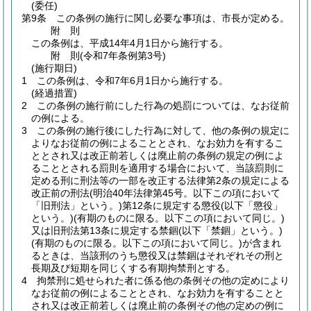
(委任)
第9条
この条例の施行に関し必要な事項は、市長が定める。
附
則
この条例は、平成14年4月1日から施行する。
附
則
(令和7年
条例第3号)
(施行期日)
1
この条例は、令和7年6月1日から施行する。
(経過措置)
2
この条例の施行前にした行為の処罰については、なお従前
の例による。
3
この条例の施行後にした行為に対して、他の条例の規定に
よりなお従前の例によることとされ、なお効力を有するこ
ととされ又は改正前若しくは廃止前の条例の規定の例によ
ることとされる罰則を適用する場合において、当該罰則に
定める刑に刑法等の一部を改正する法律第2条の規定による
改正前の刑法
(明治40年法律第45号。以下この項において
「旧刑法」という。)
第12条に規定する懲役
(以下「懲役」
という。)
(有期のものに限る。以下この項において同じ。)
又は旧刑法第13条に規定する禁錮
(以下「禁錮」という。)
(有期のものに限る。以下この項において同じ。)
が含まれ
るときは、当該刑のうち懲役又は禁錮はそれぞれその刑と
長期及び短期を同じくする有期拘禁刑とする。
4
拘禁刑に処せられた者に係る他の条例その他の定めにより
なお従前の例によることとされ、なお効力を有することと
され又は改正前若しくは廃止前の条例その他の定めの例に