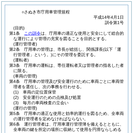
○さぬき市庁用車管理規程
平成14年4月1日
訓令第1号
(目的)
第1条
この訓令
は、庁用車の適正な使用と安全にして総合的
な運行により管理の充実を図ることを目的とする。
(運行管理者)
第2条
庁用車の管理は、市長が総括し、関係課長
(以下「運
行管理者」という。)
にその管理を委託する。
(運転者)
第3条
庁用車の運転は、専任運転者又は管理者の指名した者
に限る。
(車両の管理)
第4条
庁用車の管理及び安全運行のために車両ごとに車両管
理者を選任し、次の事務を行わせる。
(1)
車両の定位置保管
(2)
安全運行のための点検及び処置
(3)
毎月の車両検査の立会い
(運行の管理)
第5条
庁用車の適正な使用と効率的運行を図るため、全車両
の運行管理者を定めなければならない。
第6条
運行管理者は、庁用車運行管理簿を備えるとともに、
全車両の鍵を所定の場所に収納して使用を円滑ならしめる