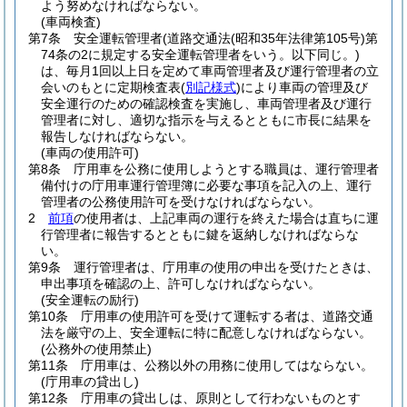
よう努めなければならない。
(車両検査)
第7条
安全運転管理者
(道路交通法
(昭和35年法律第105号)
第
74条の2に規定する安全運転管理者をいう。以下同じ。)
は、毎月1回以上日を定めて車両管理者及び運行管理者の立
会いのもとに定期検査表
(
別記様式
)
により車両の管理及び
安全運行のための確認検査を実施し、車両管理者及び運行
管理者に対し、適切な指示を与えるとともに市長に結果を
報告しなければならない。
(車両の使用許可)
第8条
庁用車を公務に使用しようとする職員は、運行管理者
備付けの庁用車運行管理簿に必要な事項を記入の上、運行
管理者の公務使用許可を受けなければならない。
2
前項
の使用者は、上記車両の運行を終えた場合は直ちに運
行管理者に報告するとともに鍵を返納しなければならな
い。
第9条
運行管理者は、庁用車の使用の申出を受けたときは、
申出事項を確認の上、許可しなければならない。
(安全運転の励行)
第10条
庁用車の使用許可を受けて運転する者は、道路交通
法を厳守の上、安全運転に特に配意しなければならない。
(公務外の使用禁止)
第11条
庁用車は、公務以外の用務に使用してはならない。
(庁用車の貸出し)
第12条
庁用車の貸出しは、原則として行わないものとす