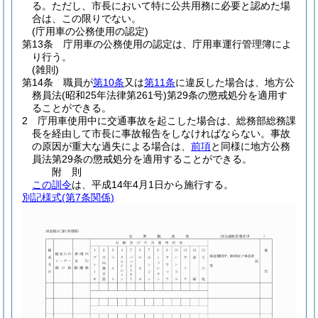
る。
ただし、市長において特に公共用務に必要と認めた場
合は、この限りでない。
(庁用車の公務使用の認定)
第13条
庁用車の公務使用の認定は、庁用車運行管理簿によ
り行う。
(雑則)
第14条
職員が
第10条
又は
第11条
に違反した場合は、地方公
務員法
(昭和25年法律第261号)
第29条の懲戒処分を適用す
ることができる。
2
庁用車使用中に交通事故を起こした場合は、総務部総務課
長を経由して市長に事故報告をしなければならない。
事故
の原因が重大な過失による場合は、
前項
と同様に地方公務
員法第29条の懲戒処分を適用することができる。
附
則
この訓令
は、平成14年4月1日から施行する。
別記様式
(第7条関係)