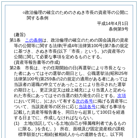
○政治倫理の確立のためのさぬき市長の資産等の公開に
関する条例
平成14年4月1日
条例第9号
(趣旨)
第1条
この条例
は、政治倫理の確立のための国会議員の資産
等の公開等に関する法律
(平成4年法律第100号)
第7条の規定
に基づき、さぬき市長
(以下「市長」という。)
の資産等の
公開に関して必要な事項を定めるものとする。
(資産等報告書等の作成)
第2条
市長は、その任期開始の日
(再選挙により市長となっ
た者にあってはその選挙の期日とし、公職選挙法
(昭和25年
法律第100号)
第259条の2の規定の適用がある者にあっては
当該者の退職の申立てがあったことにより告示された選挙
の期日とし、更正決定又は繰上補充により当選人と定めら
れた市長にあってはその当選の効力発生の日とする。
次項
において同じ。)
において有する
次の各号
に掲げる資産等に
ついて、当該資産等の区分に応じ
当該各号
に掲げる事項を
記載した資産等報告書を、同日から起算して100日を経過
する日までに、作成しなければならない。
(1)
土地
(信託している土地
(自己が帰属権利者であるもの
に限る。)
を含む。)
所在、面積及び固定資産税の課税
標準額並びに相続
(被相続人からの遺贈を含む。以下同