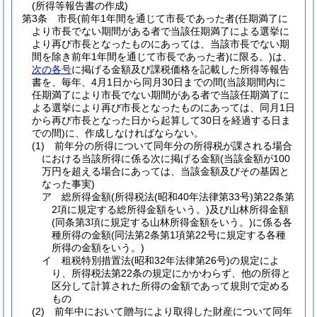
(所得等報告書の作成)
第3条
市長
(前年1年間を通じて市長であった者
(任期満了に
より市長でない期間がある者で当該任期満了による選挙に
より再び市長となったものにあっては、当該市長でない期
間を除き前年1年間を通じて市長であった者)
に限る。)
は、
次の各号
に掲げる金額及び課税価格を記載した所得等報告
書を、毎年、4月1日から同月30日までの間
(当該期間内に
任期満了により市長でない期間がある者で当該任期満了に
よる選挙により再び市長となったものにあっては、同月1日
から再び市長となった日から起算して30日を経過する日ま
での間)
に、作成しなければならない。
(1)
前年分の所得について同年分の所得税が課される場合
における当該所得に係る次に掲げる金額
(当該金額が100
万円を超える場合にあっては、当該金額及びその基因と
なった事実)
ア
総所得金額
(所得税法
(昭和40年法律第33号)
第22条第
2項に規定する総所得金額をいう。)
及び山林所得金額
(同条第3項に規定する山林所得金額をいう。)
に係る各
種所得の金額
(同法第2条第1項第22号に規定する各種
所得の金額をいう。)
イ
租税特別措置法
(昭和32年法律第26号)
の規定によ
り、所得税法第22条の規定にかかわらず、他の所得と
区分して計算された所得の金額であって規則で定める
もの
(2)
前年中において贈与により取得した財産について同年