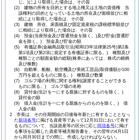
じ。)
により取得した場合は、その旨
(2)
建物の所有を目的とする地上権又は土地の賃借権 当
該権利の目的となっている土地の所在及び面積並びに相
続により取得した場合は、その旨
(3)
建物 所在、床面積及び固定資産税の課税標準額並び
に相続により取得した場合は、その旨
(4)
預金
(当座預金及び普通預金を除く。)
及び貯金
(普通貯
金を除く。)
預金及び貯金の額
(5)
有価証券
(金融商品取引法
(昭和23年法律第25号)
第2条
第1項及び第2項に規定する有価証券に限る。)
種類及び
種類ごとの額面金額の総額
(株券にあっては、株式の銘柄
及び株数)
(6)
自動車、船舶、航空機及び美術工芸品
(取得価額が100
万円を超えるものに限る。)
種類及び数量
(7)
ゴルフ場の利用に関する権利
(譲渡することができる
ものに限る。)
ゴルフ場の名称
(8)
貸付金
(生計を一にする親族に対するものを除く。)
貸付金の額
(9)
借入金
(生計を一にする親族からのものを除く。)
借
入金の額
2
市長は、その任期開始の日後毎年新たに有することとなっ
た
前項各号
に掲げる資産等であって12月31日において有す
るものについて、当該資産等の区分に応じ
同項各号
に掲げ
る事項を記載した資産等補充報告書を、その翌年の4月1日
から同月30日までの間に、作成しなければならない。