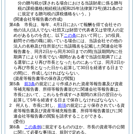
分の贈与税が課される場合における当該財産に係る贈与
税の課税価格
(相続税法
(昭和25年法律第73号)
第21条の2
に規定する贈与税の課税価格をいう。)
(関連会社等報告書の作成)
第4条
市長は、毎年、4月1日において報酬を得て会社その
他の法人
(法人でない社団又は財団で代表者又は管理人の定
めがあるものを含む。以下
この条
において同じ。)
の役員、
顧問その他の職に就いている場合には、当該会社その他の
法人の名称及び住所並びに当該職名を記載した関連会社等
報告書を、同月2日から同月30日までの間
(当該期間内に任
期満了により市長でない期間がある者で当該任期満了によ
る選挙により再び市長となったものにあっては、同月2日か
ら再び市長となった日から起算して30日を経過する日まで
の間)
に、作成しなければならない。
(資産等報告書等の保存及び閲覧)
第5条
前3条
の規定により作成された資産等報告書及び資産
等補充報告書、所得等報告書並びに関連会社等報告書は、
市長において、これらを作成すべき期間の末日の翌日から
起算して5年を経過する日まで保存しなければならない。
2
何人も、市長に対し、
前項
の規定により保存されている資
産等報告書及び資産等補充報告書、所得等報告書並びに関
連会社等報告書の閲覧を請求することができる。
(委任)
第6条
この条例
に規定するもののほか、市長の資産等の公開
に関して必要な事項は、規則で定める。