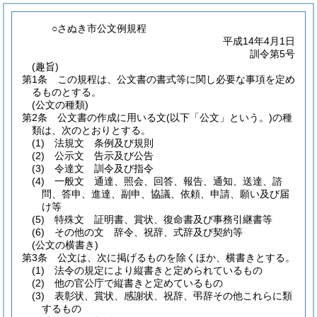
○さぬき市公文例規程
平成14年4月1日
訓令第5号
(趣旨)
第1条
この規程は、公文書の書式等に関し必要な事項を定め
るものとする。
(公文の種類)
第2条
公文書の作成に用いる文
(以下「公文」という。)
の種
類は、次のとおりとする。
(1)
法規文 条例及び規則
(2)
公示文 告示及び公告
(3)
令達文 訓令及び指令
(4)
一般文 通達、照会、回答、報告、通知、送達、諮
問、答申、進達、副申、協議、依頼、申請、願い及び届
け等
(5)
特殊文 証明書、賞状、復命書及び事務引継書等
(6)
その他の文 辞令、祝辞、式辞及び契約等
(公文の横書き)
第3条
公文は、次に掲げるものを除くほか、横書きとする。
(1)
法令の規定により縦書きと定められているもの
(2)
他の官公庁で縦書きと定めているもの
(3)
表彰状、賞状、感謝状、祝辞、弔辞その他これらに類
するもの