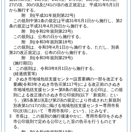
27の項、30の項及び41の項の改正規定は、平成31年5月1日
から施行する。
附
則
(平成31年
規則第22号)
この規則中第1条の規定は平成31年5月1日から施行し、第2
条の規定は平成31年4月26日から施行する。
附
則
(令和2年
規則第23号)
この規則は、公布の日から施行する。
附
則
(令和3年
規則第18号)
この規則は、令和3年4月1日から施行する。
ただし、別表
第2の改正規定は、公布の日から施行する。
附
則
(令和3年
規則第29号)
(施行期日)
1
この規則は、令和3年8月1日から施行する。
(経過措置等)
2
さぬき市地域包括支援センター設置要綱の一部を改正する
要綱
(令和3年さぬき市告示第117号)
による改正前のさぬき
市地域包括支援センター第8条の規定による公印は、この規
則による改正後のさぬき市公印規則
(以下「新規則」とい
う。)
第5条第1項及び第2項の規定により作成された新規則
別表第1の17の項に掲げる地域包括支援センター専用市長
印
(次項において「専用市長印」という。)
とみなす。
3
市長は、この規則の施行後速やかに、専用市長印をさぬき
市公印規則で定める公印とした旨の告示を行うものとす
る。