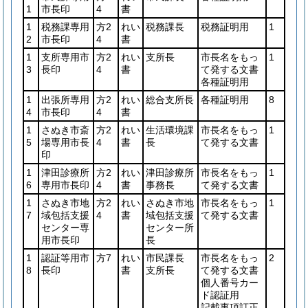
1
市長印
4
書
1
税務課専用
方2
れい
税務課長
税務証明用
1
2
市長印
4
書
1
支所専用市
方2
れい
支所長
市長名をもっ
1
3
長印
4
書
て発する文書
各種証明用
1
出張所専用
方2
れい
総合支所長
各種証明用
8
4
市長印
4
書
1
さぬき市斎
方2
れい
生活環境課
市長名をもっ
1
5
場専用市長
4
書
長
て発する文書
印
1
津田診療所
方2
れい
津田診療所
市長名をもっ
1
6
専用市長印
4
書
事務長
て発する文書
1
さぬき市地
方2
れい
さぬき市地
市長名をもっ
1
7
域包括支援
4
書
域包括支援
て発する文書
センター専
センター所
用市長印
長
1
認証等用市
方7
れい
市民課長
市長名をもっ
2
8
長印
書
支所長
て発する文書
個人番号カー
ド認証用
記載事項訂正