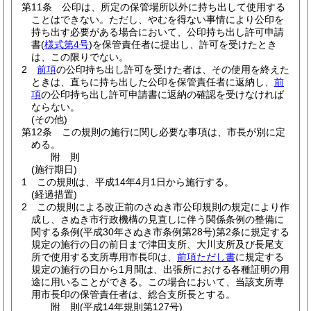
第11条
公印は、所定の保管場所以外に持ち出して使用する
ことはできない。
ただし、やむを得ない事情により公印を
持ち出す必要がある場合において、公印持ち出し許可申請
書
(
様式第4号
)
を保管責任者に提出し、許可を受けたとき
は、この限りでない。
2
前項
の公印持ち出し許可を受けた者は、その使用を終えた
ときは、直ちに持ち出した公印を保管責任者に返納し、
前
項
の公印持ち出し許可申請書に返納の確認を受けなければ
ならない。
(その他)
第12条
この規則の施行に関し必要な事項は、市長が別に定
める。
附
則
(施行期日)
1
この規則は、平成14年4月1日から施行する。
(経過措置)
2
この規則による改正前のさぬき市公印規則の規定により作
成し、さぬき市行政機構の見直しに伴う関係条例の整備に
関する条例
(平成30年さぬき市条例第28号)
第2条に規定する
規定の施行の日の前日まで津田支所、大川支所及び長尾支
所で使用する支所専用市長印は、
前項ただし書
に規定する
規定の施行の日から1月間は、出張所における各種証明の用
途に用いることができる。
この場合において、当該支所専
用市長印の保管責任者は、総合支所長とする。
附
則
(平成14年
規則第127号)