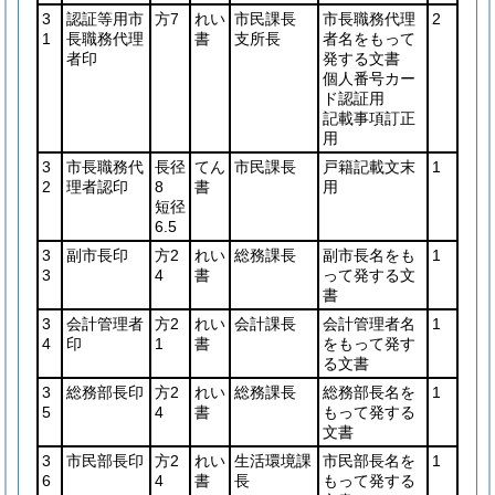
3
認証等用市
方7
れい
市民課長
市長職務代理
2
1
長職務代理
書
支所長
者名をもって
者印
発する文書
個人番号カー
ド認証用
記載事項訂正
用
3
市長職務代
長径
てん
市民課長
戸籍記載文末
1
2
理者認印
8
書
用
短径
6.5
3
副市長印
方2
れい
総務課長
副市長名をも
1
3
4
書
って発する文
書
3
会計管理者
方2
れい
会計課長
会計管理者名
1
4
印
1
書
をもって発す
る文書
3
総務部長印
方2
れい
総務課長
総務部長名を
1
5
4
書
もって発する
文書
3
市民部長印
方2
れい
生活環境課
市民部長名を
1
6
4
書
長
もって発する