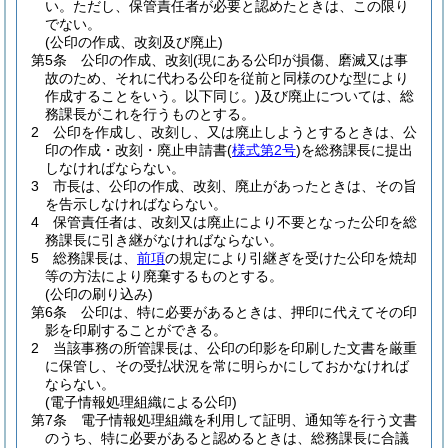
い。
ただし、保管責任者が必要と認めたときは、この限り
でない。
(公印の作成、改刻及び廃止)
第5条
公印の作成、改刻
(現にある公印が損傷、磨滅又は事
故のため、それに代わる公印を従前と同様のひな型により
作成することをいう。以下同じ。)
及び廃止については、総
務課長がこれを行うものとする。
2
公印を作成し、改刻し、又は廃止しようとするときは、公
印の作成・改刻・廃止申請書
(
様式第2号
)
を総務課長に提出
しなければならない。
3
市長は、公印の作成、改刻、廃止があったときは、その旨
を告示しなければならない。
4
保管責任者は、改刻又は廃止により不要となった公印を総
務課長に引き継がなければならない。
5
総務課長は、
前項
の規定により引継ぎを受けた公印を焼却
等の方法により廃棄するものとする。
(公印の刷り込み)
第6条
公印は、特に必要があるときは、押印に代えてその印
影を印刷することができる。
2
当該事務の所管課長は、公印の印影を印刷した文書を厳重
に保管し、その受払状況を常に明らかにしておかなければ
ならない。
(電子情報処理組織による公印)
第7条
電子情報処理組織を利用して証明、通知等を行う文書
のうち、特に必要があると認めるときは、総務課長に合議