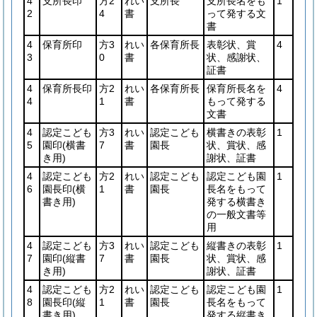
4
支所長印
方2
れい
支所長
支所長名をも
1
2
4
書
って発する文
書
4
保育所印
方3
れい
各保育所長
表彰状、賞
4
3
0
書
状、感謝状、
証書
4
保育所長印
方2
れい
各保育所長
保育所長名を
4
4
1
書
もって発する
文書
4
認定こども
方3
れい
認定こども
横書きの表彰
1
5
園印
(横書
7
書
園長
状、賞状、感
き用)
謝状、証書
4
認定こども
方2
れい
認定こども
認定こども園
1
6
園長印
(横
1
書
園長
長名をもって
書き用)
発する横書き
の一般文書等
用
4
認定こども
方3
れい
認定こども
縦書きの表彰
1
7
園印
(縦書
7
書
園長
状、賞状、感
き用)
謝状、証書
4
認定こども
方2
れい
認定こども
認定こども園
1
8
園長印
(縦
1
書
園長
長名をもって
書き用)
発する縦書き