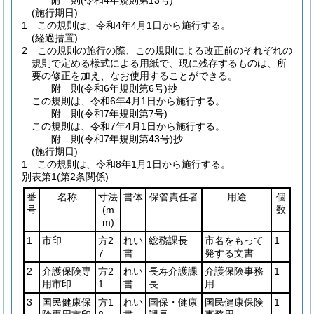
附
則
(令和4年
規則第13号)
(施行期日)
1
この規則は、令和4年4月1日から施行する。
(経過措置)
2
この規則の施行の際、この規則による改正前のそれぞれの
規則で定める様式による用紙で、現に残存するものは、所
要の修正を加え、なお使用することができる。
附
則
(令和6年
規則第6号)
抄
この規則は、令和6年4月1日から施行する。
附
則
(令和7年
規則第7号)
この規則は、令和7年4月1日から施行する。
附
則
(令和7年
規則第43号)
抄
(施行期日)
1
この規則は、令和8年1月1日から施行する。
別表第1
(第2条関係)
番
名称
寸法
書体
保管責任者
用途
個
号
(m
数
m)
1
市印
方2
れい
総務課長
市名をもって
1
7
書
発する文書
2
介護保険専
方2
れい
長寿介護課
介護保険事務
1
用市印
1
書
長
用
3
国民健康保
方1
れい
国保・健康
国民健康保険
1