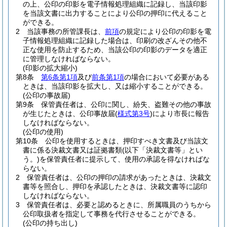
の上、公印の印影を電子情報処理組織に記録し、当該印影
を当該文書に出力することにより公印の押印に代えること
ができる。
2
当該事務の所管課長は、
前項
の規定により公印の印影を電
子情報処理組織に記録した場合は、印刷の改ざんその他不
正な使用を防止するため、当該公印の印影のデータを適正
に管理しなければならない。
(印影の拡大縮小)
第8条
第6条第1項
及び
前条第1項
の場合において必要がある
ときは、当該印影を拡大し、又は縮小することができる。
(公印の事故届)
第9条
保管責任者は、公印に関し、紛失、盗難その他の事故
が生じたときは、公印事故届
(
様式第3号
)
により市長に報告
しなければならない。
(公印の使用)
第10条
公印を使用するときは、押印すべき文書及び当該文
書に係る決裁文書又は証拠書類
(以下「決裁文書等」とい
う。)
を保管責任者に提示して、使用の承認を得なければな
らない。
2
保管責任者は、公印の押印の請求があったときは、決裁文
書等を照合し、押印を承認したときは、決裁文書等に認印
しなければならない。
3
保管責任者は、必要と認めるときに、所属職員のうちから
公印取扱者を指定して事務を代行させることができる。
(公印の持ち出し)