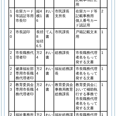
用
1
在留カード
縦4
れい
市民課長
在留カード等
2
9
等認証等用
横1
書
支所長
記載事務用
市長印
6
個人番号カー
ド認証用
2
市長認印
長径
てん
市民課長
戸籍記載文末
1
0
8
書
用
短径
6.5
2
市長職務代
方2
れい
総務課長
市長職務代理
1
1
理者印
4
書
者名をもって
発する文書
2
健康福祉部
方2
れい
福祉総務課
市長職務代理
1
2
専用市長職
4
書
長
者名をもって
務代理者印
発する文書
2
教育委員会
方2
れい
教育委員会
教育委員会に
1
3
専用市長職
4
書
事務局教育
おいて補助執
務代理者印
総務課長
行する事務で
市長職務代理
者名をもって
発する文書
2
福祉事務所
方2
れい
福祉総務課
市長職務代理
1