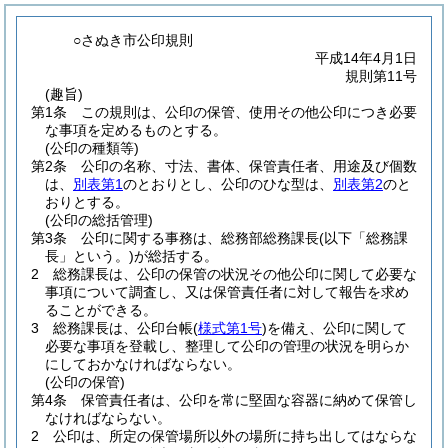
○さぬき市公印規則
平成14年4月1日
規則第11号
(趣旨)
第1条
この規則は、公印の保管、使用その他公印につき必要
な事項を定めるものとする。
(公印の種類等)
第2条
公印の名称、寸法、書体、保管責任者、用途及び個数
は、
別表第1
のとおりとし、公印のひな型は、
別表第2
のと
おりとする。
(公印の総括管理)
第3条
公印に関する事務は、総務部総務課長
(以下「総務課
長」という。)
が総括する。
2
総務課長は、公印の保管の状況その他公印に関して必要な
事項について調査し、又は保管責任者に対して報告を求め
ることができる。
3
総務課長は、公印台帳
(
様式第1号
)
を備え、公印に関して
必要な事項を登載し、整理して公印の管理の状況を明らか
にしておかなければならない。
(公印の保管)
第4条
保管責任者は、公印を常に堅固な容器に納めて保管し
なければならない。
2
公印は、所定の保管場所以外の場所に持ち出してはならな