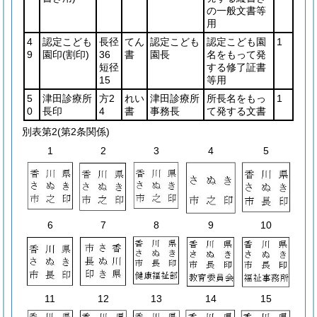
の一般文書等
用
4
認定こども
長径
てん
認定こども
認定こども園
1
9
園印
(割印)
36
書
園長
名をもって発
短径
する修了証書
15
等用
5
津田診療所
方2
れい
津田診療所
所長名をもっ
1
0
長印
4
書
事務長
て発する文書
別表第2
(第2条関係)
1
2
3
4
5
6
7
8
9
10
11
12
13
14
15