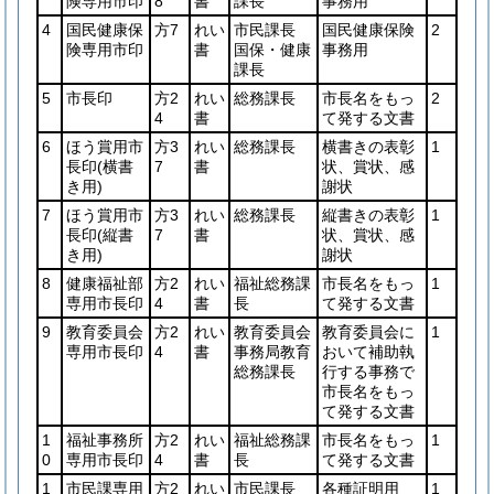
険専用市印
8
書
課長
事務用
4
国民健康保
方7
れい
市民課長
国民健康保険
2
険専用市印
書
国保・健康
事務用
課長
5
市長印
方2
れい
総務課長
市長名をもっ
2
4
書
て発する文書
6
ほう賞用市
方3
れい
総務課長
横書きの表彰
1
長印
(横書
7
書
状、賞状、感
き用)
謝状
7
ほう賞用市
方3
れい
総務課長
縦書きの表彰
1
長印
(縦書
7
書
状、賞状、感
き用)
謝状
8
健康福祉部
方2
れい
福祉総務課
市長名をもっ
1
専用市長印
4
書
長
て発する文書
9
教育委員会
方2
れい
教育委員会
教育委員会に
1
専用市長印
4
書
事務局教育
おいて補助執
総務課長
行する事務で
市長名をもっ
て発する文書
1
福祉事務所
方2
れい
福祉総務課
市長名をもっ
1
0
専用市長印
4
書
長
て発する文書
1
市民課専用
方2
れい
市民課長
各種証明用
1