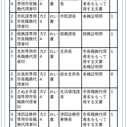
4
専用市長職
4
書
長
者名をもって
務代理者印
発する文書
2
市民課専用
方2
れい
市民課長
各種証明用
1
5
市長職務代
4
書
理者印
2
税務課専用
方2
れい
税務課長
税務証明用
1
6
市長職務代
4
書
理者印
2
支所専用市
方2
れい
支所長
市長職務代理
1
7
長職務代理
4
書
者名をもって
者印
発する文書
各種証明用
2
出張所専用
方2
れい
総合支所長
各種証明用
8
8
市長職務代
4
書
理者印
2
さぬき市斎
方2
れい
生活環境課
市長職務代理
1
9
場専用市長
4
書
長
者名をもって
職務代理者
発する文書
印
3
津田診療所
方2
れい
津田診療所
市長職務代理
1
0
専用市長職
4
書
事務長
者名をもって
務代理者印
発する文書