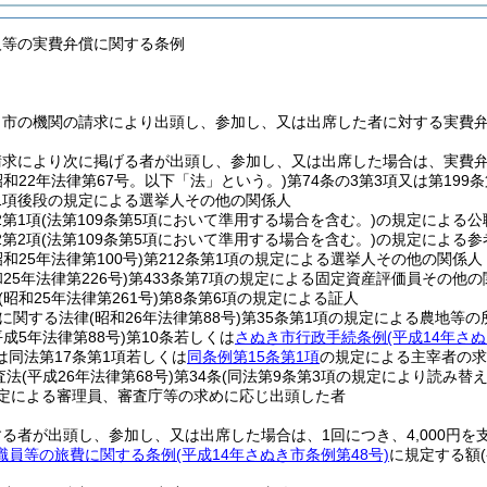
人等の実費弁償に関する条例
、市の機関の請求により出頭し、参加し、又は出席した者に対する実費
請求により次に掲げる者が出頭し、参加し、又は出席した場合は、実費
昭和22年法律第67号。以下「法」という。)
第74条の3第3項又は第19
第1項後段の規定による選挙人その他の関係人
2第1項
(法第109条第5項において準用する場合を含む。)
の規定による公
2第2項
(法第109条第5項において準用する場合を含む。)
の規定による参
昭和25年法律第100号)
第212条第1項の規定による選挙人その他の関係人
和25年法律第226号)
第433条第7項の規定による固定資産評価員その他の
(昭和25年法律第261号)
第8条第6項の規定による証人
に関する法律
(昭和26年法律第88号)
第35条第1項の規定による農地等
平成5年法律第88号)
第10条若しくは
さぬき市行政手続条例
(平成14年さ
は同法第17条第1項若しくは
同条例第15条第1項
の規定による主宰者の求
査法
(平成26年法律第68号)
第34条
(同法第9条第3項の規定により読み替
規定による審理員、審査庁等の求めに応じ出頭した者
る者が出頭し、参加し、又は出席した場合は、1回につき、4,000円を
職員等の旅費に関する条例
(平成14年さぬき市条例第48号)
に規定する額