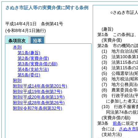
さぬき市証人等の実費弁償に関する条例
○さぬき市証
平成14年4月1日 条例第41号
(趣旨)
(令和8年4月1日施行)
第1条
この条例は
(実費弁償)
条項目次
沿革
第2条
市の機関の
本則
(1)
地方自治法
(
第1条
(趣旨)
(2)
法第100条
第2条
(実費弁償)
(3)
法第115条の
第3条
(実費弁償の額)
(4)
法第115条の
第4条
(支給方法)
(5)
公職選挙法
(
第5条
(委任)
(6)
地方税法
(昭
附則
(7)
地方公務員法
附則
(平成14年条例第201号)
(8)
農業委員会等
附則
(平成19年条例第7号)
(9)
行政手続法
(
附則
(平成20年条例第13号)
に参加した者又
附則
(平成28年条例第26号)
(10)
行政不服審
附則
(令和7年条例第32号)
同法第74条の
(実費弁償の額)
第3条
前条
に規定す
合には、
さぬき市
(支給方法)