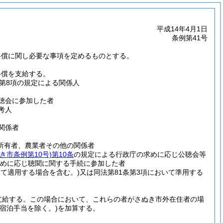
平成14年4月1日
条例第41号
弁償に関し必要な事項を定めるものとする。
弁償を支給する。
9条第8項の規定による関係人
聴会に参加した者
考人
関係者
の所有者、農業者その他の関係者
ぬき市条例第10号)
第10条
の規定による行政庁の求めに応じ公聴会等
めに応じ聴聞に関する手続に参加した者
えて適用する場合を含む。)
又は同法第81条第3項において準用する
支給する。
この場合において、これらの者がさぬき市外在住者の場
(宿泊手当を除く。)
を加算する。