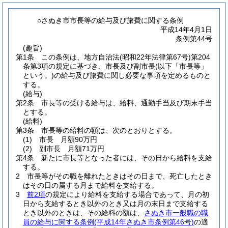
○さぬき市市長等の給与及び旅費に関する条例
平成14年4月1日
条例第44号
(趣旨)
第1条
この条例は、地方自治法
(昭和22年法律第67号)
第204
条第3項の規定に基づき、市長及び副市長
(以下「市長等」
という。)
の給与及び旅費に関し必要な事項を定めるものと
する。
(給与)
第2条
市長等の受ける給与は、給料、通勤手当及び期末手当
とする。
(給料)
第3条
市長等の給料の額は、次のとおりとする。
(1)
市長 月額90万円
(2)
副市長 月額71万円
第4条
新たに市長等となった者には、その日から給料を支給
する。
2
市長等がその職を離れたときはその日まで、死亡したとき
はその日の属する月まで給料を支給する。
3
前2項
の規定により給料を支給する場合であって、月の初
日から支給するとき以外のとき又は月の末日まで支給する
とき以外のときは、その給料の額は、
さぬき市一般職の職
員の給与に関する条例
(平成14年さぬき市条例第46号)
の適