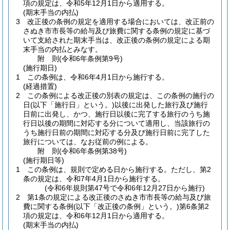
項の規定は、令和5年12月1日から適用する。
(期末手当の内払)
3
改正後の条例の規定を適用する場合においては、改正前の
さぬき市市長等の給与及び旅費に関する条例の規定に基づ
いて支給された期末手当は、改正後の条例の規定による期
末手当の内払とみなす。
附
則
(令和6年
条例第9号)
(施行期日)
1
この条例は、令和6年4月1日から施行する。
(経過措置)
2
この条例による改正後の別表の規定は、この条例の施行の
日
(以下「施行日」という。)
以後に出発した旅行及び施行
日前に出発し、かつ、施行日以後に完了する旅行のうち施
行日以後の期間に対応する分について適用し、当該旅行の
うち施行日前の期間に対応する分及び施行日前に完了した
旅行については、なお従前の例による。
附
則
(令和6年
条例第38号)
(施行期日等)
1
この条例は、規則で定める日から施行する。
ただし、第2
条の規定は、令和7年4月1日から施行する。
(令和6年規則第47号で令和6年12月27日から施行)
2
第1条の規定による改正後のさぬき市市長等の給与及び旅
費に関する条例
(以下「改正後の条例」という。)
第6条第2
項の規定は、令和6年12月1日から適用する。
(期末手当の内払)