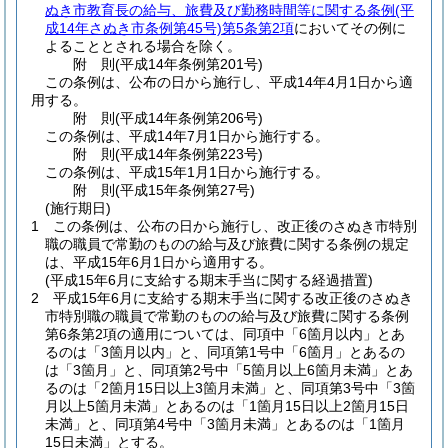
ぬき市教育長の給与、旅費及び勤務時間等に関する条例
(平
成14年さぬき市条例第45号)
第5条第2項
においてその例に
よることとされる場合を除く。
附
則
(平成14年
条例第201号)
この条例は、公布の日から施行し、平成14年4月1日から適
用する。
附
則
(平成14年
条例第206号)
この条例は、平成14年7月1日から施行する。
附
則
(平成14年
条例第223号)
この条例は、平成15年1月1日から施行する。
附
則
(平成15年
条例第27号)
(施行期日)
1
この条例は、公布の日から施行し、改正後のさぬき市特別
職の職員で常勤のものの給与及び旅費に関する条例の規定
は、平成15年6月1日から適用する。
(平成15年6月に支給する期末手当に関する経過措置)
2
平成15年6月に支給する期末手当に関する改正後のさぬき
市特別職の職員で常勤のものの給与及び旅費に関する条例
第6条第2項の適用については、同項中「6箇月以内」とあ
るのは「3箇月以内」と、同項第1号中「6箇月」とあるの
は「3箇月」と、同項第2号中「5箇月以上6箇月未満」とあ
るのは「2箇月15日以上3箇月未満」と、同項第3号中「3箇
月以上5箇月未満」とあるのは「1箇月15日以上2箇月15日
未満」と、同項第4号中「3箇月未満」とあるのは「1箇月
15日未満」とする。