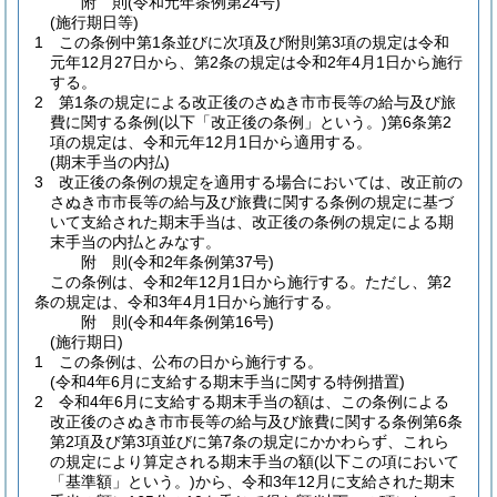
附
則
(令和元年
条例第24号)
(施行期日等)
1
この条例中第1条並びに次項及び附則第3項の規定は令和
元年12月27日から、第2条の規定は令和2年4月1日から施行
する。
2
第1条の規定による改正後のさぬき市市長等の給与及び旅
費に関する条例
(以下「改正後の条例」という。)
第6条第2
項の規定は、令和元年12月1日から適用する。
(期末手当の内払)
3
改正後の条例の規定を適用する場合においては、改正前の
さぬき市市長等の給与及び旅費に関する条例の規定に基づ
いて支給された期末手当は、改正後の条例の規定による期
末手当の内払とみなす。
附
則
(令和2年
条例第37号)
この条例は、令和2年12月1日から施行する。
ただし、第2
条の規定は、令和3年4月1日から施行する。
附
則
(令和4年
条例第16号)
(施行期日)
1
この条例は、公布の日から施行する。
(令和4年6月に支給する期末手当に関する特例措置)
2
令和4年6月に支給する期末手当の額は、この条例による
改正後のさぬき市市長等の給与及び旅費に関する条例第6条
第2項及び第3項並びに第7条の規定にかかわらず、これら
の規定により算定される期末手当の額
(以下この項において
「基準額」という。)
から、令和3年12月に支給された期末