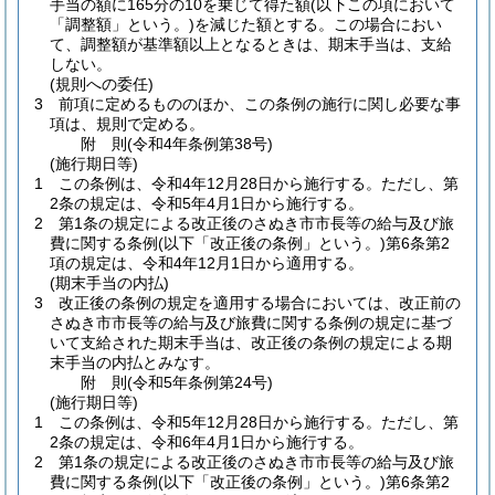
手当の額に165分の10を乗じて得た額
(以下この項において
「調整額」という。)
を減じた額とする。
この場合におい
て、調整額が基準額以上となるときは、期末手当は、支給
しない。
(規則への委任)
3
前項に定めるもののほか、この条例の施行に関し必要な事
項は、規則で定める。
附
則
(令和4年
条例第38号)
(施行期日等)
1
この条例は、令和4年12月28日から施行する。
ただし、第
2条の規定は、令和5年4月1日から施行する。
2
第1条の規定による改正後のさぬき市市長等の給与及び旅
費に関する条例
(以下「改正後の条例」という。)
第6条第2
項の規定は、令和4年12月1日から適用する。
(期末手当の内払)
3
改正後の条例の規定を適用する場合においては、改正前の
さぬき市市長等の給与及び旅費に関する条例の規定に基づ
いて支給された期末手当は、改正後の条例の規定による期
末手当の内払とみなす。
附
則
(令和5年
条例第24号)
(施行期日等)
1
この条例は、令和5年12月28日から施行する。
ただし、第
2条の規定は、令和6年4月1日から施行する。
2
第1条の規定による改正後のさぬき市市長等の給与及び旅
費に関する条例
(以下「改正後の条例」という。)
第6条第2