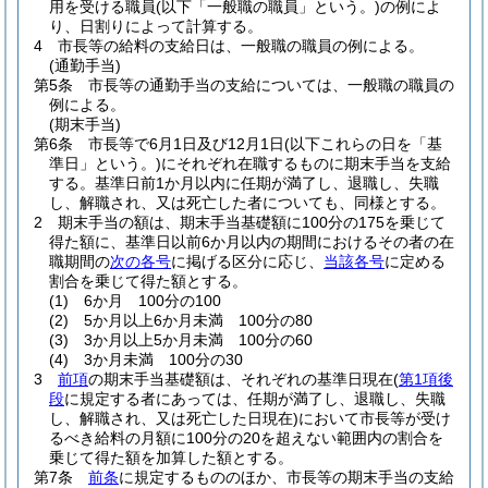
用を受ける職員
(以下「一般職の職員」という。)
の例によ
り、日割りによって計算する。
4
市長等の給料の支給日は、一般職の職員の例による。
(通勤手当)
第5条
市長等の通勤手当の支給については、一般職の職員の
例による。
(期末手当)
第6条
市長等で6月1日及び12月1日
(以下これらの日を「基
準日」という。)
にそれぞれ在職するものに期末手当を支給
する。
基準日前1か月以内に任期が満了し、退職し、失職
し、解職され、又は死亡した者についても、同様とする。
2
期末手当の額は、期末手当基礎額に100分の175を乗じて
得た額に、基準日以前6か月以内の期間におけるその者の在
職期間の
次の各号
に掲げる区分に応じ、
当該各号
に定める
割合を乗じて得た額とする。
(1)
6か月 100分の100
(2)
5か月以上6か月未満 100分の80
(3)
3か月以上5か月未満 100分の60
(4)
3か月未満 100分の30
3
前項
の期末手当基礎額は、それぞれの基準日現在
(
第1項後
段
に規定する者にあっては、任期が満了し、退職し、失職
し、解職され、又は死亡した日現在)
において市長等が受け
るべき給料の月額に100分の20を超えない範囲内の割合を
乗じて得た額を加算した額とする。
第7条
前条
に規定するもののほか、市長等の期末手当の支給