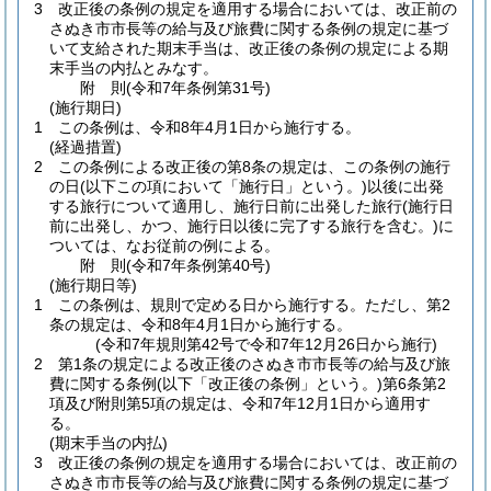
3
改正後の条例の規定を適用する場合においては、改正前の
さぬき市市長等の給与及び旅費に関する条例の規定に基づ
いて支給された期末手当は、改正後の条例の規定による期
末手当の内払とみなす。
附
則
(令和7年
条例第31号)
(施行期日)
1
この条例は、令和8年4月1日から施行する。
(経過措置)
2
この条例による改正後の第8条の規定は、この条例の施行
の日
(以下この項において「施行日」という。)
以後に出発
する旅行について適用し、施行日前に出発した旅行
(施行日
前に出発し、かつ、施行日以後に完了する旅行を含む。)
に
ついては、なお従前の例による。
附
則
(令和7年
条例第40号)
(施行期日等)
1
この条例は、規則で定める日から施行する。
ただし、第2
条の規定は、令和8年4月1日から施行する。
(令和7年規則第42号で令和7年12月26日から施行)
2
第1条の規定による改正後のさぬき市市長等の給与及び旅
費に関する条例
(以下「改正後の条例」という。)
第6条第2
項及び附則第5項の規定は、令和7年12月1日から適用す
る。
(期末手当の内払)
3
改正後の条例の規定を適用する場合においては、改正前の
さぬき市市長等の給与及び旅費に関する条例の規定に基づ