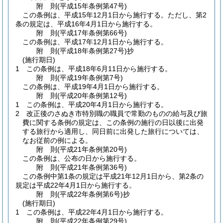
附
則
(平成15年
条例第47号)
この条例は、平成15年12月1日から施行する。
ただし、第2
条の規定は、平成16年4月1日から施行する。
附
則
(平成17年
条例第66号)
この条例は、平成17年12月1日から施行する。
附
則
(平成18年
条例第27号)
抄
(施行期日)
1
この条例は、平成18年6月11日から施行する。
附
則
(平成19年
条例第7号)
この条例は、平成19年4月1日から施行する。
附
則
(平成20年
条例第12号)
1
この条例は、平成20年4月1日から施行する。
2
改正後のさぬき市特別職の職員で常勤のものの給与及び旅
費に関する条例の規定は、この条例の施行の日以後に出発
する旅行から適用し、同日前に出発した旅行については、
なお従前の例による。
附
則
(平成21年
条例第20号)
この条例は、公布の日から施行する。
附
則
(平成21年
条例第36号)
この条例中第1条の規定は平成21年12月1日から、第2条の
規定は平成22年4月1日から施行する。
附
則
(平成22年
条例第6号)
抄
(施行期日)
1
この条例は、平成22年4月1日から施行する。
附
則
(平成22年
条例第29号)