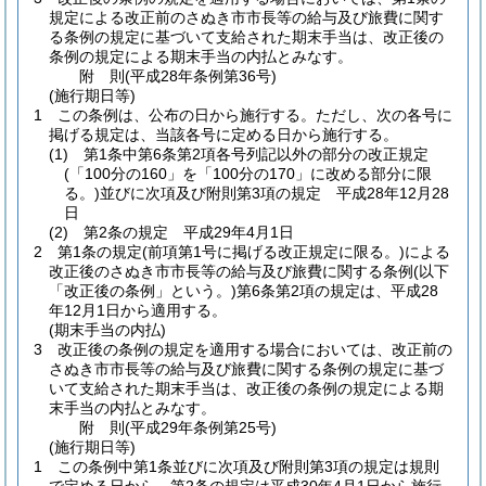
規定による改正前のさぬき市市長等の給与及び旅費に関す
る条例の規定に基づいて支給された期末手当は、改正後の
条例の規定による期末手当の内払とみなす。
附
則
(平成28年
条例第36号)
(施行期日等)
1
この条例は、公布の日から施行する。
ただし、次の各号に
掲げる規定は、当該各号に定める日から施行する。
(1)
第1条中第6条第2項各号列記以外の部分の改正規定
(「100分の160」を「100分の170」に改める部分に限
る。)
並びに次項及び附則第3項の規定 平成28年12月28
日
(2)
第2条の規定 平成29年4月1日
2
第1条の規定
(前項第1号に掲げる改正規定に限る。)
による
改正後のさぬき市市長等の給与及び旅費に関する条例
(以下
「改正後の条例」という。)
第6条第2項の規定は、平成28
年12月1日から適用する。
(期末手当の内払)
3
改正後の条例の規定を適用する場合においては、改正前の
さぬき市市長等の給与及び旅費に関する条例の規定に基づ
いて支給された期末手当は、改正後の条例の規定による期
末手当の内払とみなす。
附
則
(平成29年
条例第25号)
(施行期日等)
1
この条例中第1条並びに次項及び附則第3項の規定は規則