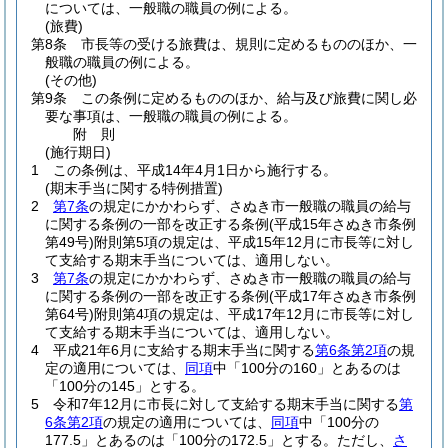
については、一般職の職員の例による。
(旅費)
第8条
市長等の受ける旅費は、規則に定めるもののほか、一
般職の職員の例による。
(その他)
第9条
この条例に定めるもののほか、給与及び旅費に関し必
要な事項は、一般職の職員の例による。
附
則
(施行期日)
1
この条例は、平成14年4月1日から施行する。
(期末手当に関する特例措置)
2
第7条
の規定にかかわらず、さぬき市一般職の職員の給与
に関する条例の一部を改正する条例
(平成15年さぬき市条例
第49号)
附則第5項の規定は、平成15年12月に市長等に対し
て支給する期末手当については、適用しない。
3
第7条
の規定にかかわらず、さぬき市一般職の職員の給与
に関する条例の一部を改正する条例
(平成17年さぬき市条例
第64号)
附則第4項の規定は、平成17年12月に市長等に対し
て支給する期末手当については、適用しない。
4
平成21年6月に支給する期末手当に関する
第6条第2項
の規
定の適用については、
同項
中「100分の160」とあるのは
「100分の145」とする。
5
令和7年12月に市長に対して支給する期末手当に関する
第
6条第2項
の規定の適用については、
同項
中「100分の
177.5」とあるのは「100分の172.5」とする。
ただし、
さ