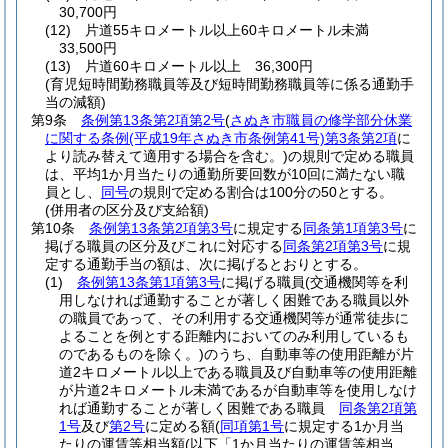
30,700円
(12)
片道55キロメートル以上60キロメートル未満
33,500円
(13)
片道60キロメートル以上 36,300円
(育児短時間勤務職員等及び短時間勤務職員等に係る通勤手
当の減額)
第9条
条例第13条第2項第2号
(
さぬき市職員の修学部分休業
に関する条例
(平成19年さぬき市条例第41号)
第3条第2項
に
より読み替えて適用する場合を含む。)
の規則で定める職員
は、平均1か月当たりの通勤所要回数が10回に満たない職
員とし、
同号
の規則で定める割合は100分の50とする。
(併用者の区分及び支給額)
第10条
条例第13条第2項第3号
に規定する
同条第1項第3号
に
掲げる職員の区分及びこれに対応する
同条第2項第3号
に規
定する通勤手当の額は、次に掲げるとおりとする。
(1)
条例第13条第1項第3号
に掲げる職員
(交通機関等を利
用しなければ通勤することが著しく困難である職員以外
の職員であって、その利用する交通機関等が通常徒歩に
よることを例とする距離内においてのみ利用しているも
のであるものを除く。)
のうち、自動車等の使用距離が片
道2キロメートル以上である職員及び自動車等の使用距離
が片道2キロメートル未満であるが自動車等を使用しなけ
れば通勤することが著しく困難である職員
同条第2項第
1号
及び
第2号
に定める額
(
同項第1号
に規定する1か月当
たりの運賃等相当額
(以下「1か月当たりの運賃等相当