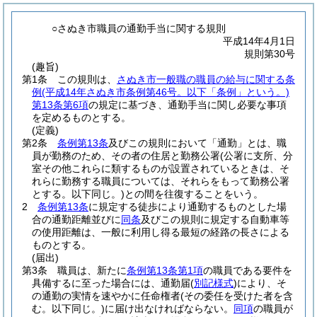
○さぬき市職員の通勤手当に関する規則
平成14年4月1日
規則第30号
(趣旨)
第1条
この規則は、
さぬき市一般職の職員の給与に関する条
例
(平成14年さぬき市条例第46号。以下「条例」という。)
第13条第6項
の規定に基づき、通勤手当に関し必要な事項
を定めるものとする。
(定義)
第2条
条例第13条
及びこの規則において「通勤」とは、職
員が勤務のため、その者の住居と勤務公署
(公署に支所、分
室その他これらに類するものが設置されているときは、そ
れらに勤務する職員については、それらをもって勤務公署
とする。以下同じ。)
との間を往復することをいう。
2
条例第13条
に規定する徒歩により通勤するものとした場
合の通勤距離並びに
同条
及びこの規則に規定する自動車等
の使用距離は、一般に利用し得る最短の経路の長さによる
ものとする。
(届出)
第3条
職員は、新たに
条例第13条第1項
の職員である要件を
具備するに至った場合には、通勤届
(
別記様式
)
により、そ
の通勤の実情を速やかに任命権者
(その委任を受けた者を含
む。以下同じ。)
に届け出なければならない。
同項
の職員が