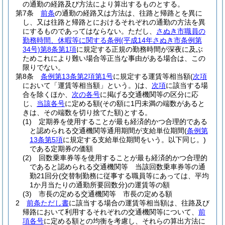
の通勤の経路及び方法により算出するものとする。
第7条
前条
の通勤の経路又は方法は、往路と帰路とを異に
し、又は往路と帰路とにおけるそれぞれの通勤の方法を異
にするものであってはならない。
ただし、
さぬき市職員の
勤務時間、休暇等に関する条例
(平成14年さぬき市条例第
34号)
第8条第1項
に規定する正規の勤務時間が深夜に及ぶ
ためこれにより難い場合等正当な事由がある場合は、この
限りでない。
第8条
条例第13条第2項第1号
に規定する運賃等相当額
(
次項
において「運賃等相当額」という。)
は、
次項
に該当する場
合を除くほか、
次の各号
に掲げる交通機関等の区分に応
じ、
当該各号
に定める額
(その額に1円未満の端数があると
きは、その端数を切り捨てた額)
とする。
(1)
定期券を使用することが最も経済的かつ合理的である
と認められる交通機関等通用期間が支給単位期間
(
条例第
13条第5項
に規定する支給単位期間をいう。以下同じ。)
である定期券の価額
(2)
回数乗車券等を使用することが最も経済的かつ合理的
であると認められる交通機関等 当該回数乗車券等の通
勤21回分
(交替制勤務に従事する職員等にあっては、平均
1か月当たりの通勤所要回数分)
の運賃等の額
(3)
市長の定める交通機関等 市長の定める額
2
前条ただし書
に該当する場合の運賃等相当額は、往路及び
帰路において利用するそれぞれの交通機関等について、
前
項各号
に定める額との均衡を考慮し、それらの算出方法に