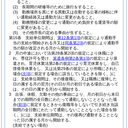
ること。
(2)
長期間の研修等のために旅行をすること。
(3)
勤務場所を異にする異動又は在勤する公署の移転に伴
い通勤経路又は通勤方法に変更があること。
(4)
勤務態様の変更により通勤のため負担する運賃等の額
に変更があること。
(5)
その他市長の定める事由が生ずること。
第15条
支給単位期間は、
第12条第1項
の規定により通勤手
当の支給が開始される月又は
同条第2項
の規定により通勤手
当の額が改定される月から開始する。
2
月の中途において法第28条第2項の規定により休職にさ
れ、専従許可を受け、
派遣条例第2条第1項
の規定により派
遣され、育児休業法第2条の規定により育児休業をし、自己
啓発等休業をし、又は法第29条の規定により停職にされた
場合
(
次項
に規定する場合に該当しているときを除く。)
に
は、支給単位期間は、その後復職し、又は職務に復帰した
日の属する月の翌月
(その日が月の初日である場合にあって
は、その日の属する月)
から開始する。
3
出張、休暇、欠勤その他の事由により、月の初日から末日
までの期間の全日数にわたって通勤しないこととなった場
合
(
前項
に規定するときから復職等をしないで引き続き当該
期間の全日数にわたって通勤しないこととなった場合を除
く。)
には、支給単位期間は、その後再び通勤することとな
った日の属する月から開始する。
(支給できない場合)