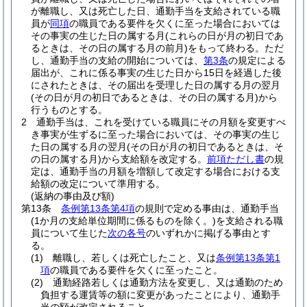
が離職し、又は死亡した日、通勤手当を支給されている職
員が
同項
の職員である要件を欠くに至った場合においては
その事実の生じた日の属する月
(これらの日が月の初日であ
るときは、その日の属する月の前月)
をもって終わる。
ただ
し、通勤手当の支給の開始については、
第3条
の規定による
届出が、これに係る事実の生じた日から15日を経過した後
にされたときは、その届出を受理した日の属する月の翌月
(その日が月の初日であるときは、その日の属する月)
から
行うものとする。
2
通勤手当は、これを受けている職員にその月額を変更すべ
き事実が生ずるに至った場合においては、その事実の生じ
た日の属する月の翌月
(その日が月の初日であるときは、そ
の日の属する月)
から支給額を改定する。
前項ただし書
の規
定は、通勤手当の月額を増額して改定する場合における支
給額の改定について準用する。
(返納の事由及び額)
第13条
条例第13条第4項
の規則で定める事由は、通勤手当
(1か月の支給単位期間に係るものを除く。)
を支給される職
員について生じた
次の各号
のいずれかに掲げる事由とす
る。
(1)
離職し、若しくは死亡したこと、又は
条例第13条第1
項
の職員である要件を欠くに至ったこと。
(2)
通勤経路若しくは通勤方法を変更し、又は通勤のため
負担する運賃等の額に変更があったことにより、通勤手