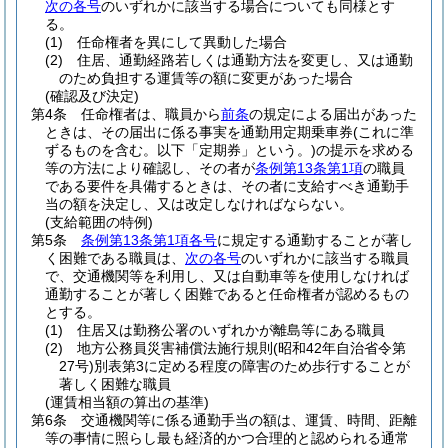
次の各号
のいずれかに該当する場合についても同様とす
る。
(1)
任命権者を異にして異動した場合
(2)
住居、通勤経路若しくは通勤方法を変更し、又は通勤
のため負担する運賃等の額に変更があった場合
(確認及び決定)
第4条
任命権者は、職員から
前条
の規定による届出があった
ときは、その届出に係る事実を通勤用定期乗車券
(これに準
ずるものを含む。以下「定期券」という。)
の提示を求める
等の方法により確認し、その者が
条例第13条第1項
の職員
である要件を具備するときは、その者に支給すべき通勤手
当の額を決定し、又は改定しなければならない。
(支給範囲の特例)
第5条
条例第13条第1項各号
に規定する通勤することが著し
く困難である職員は、
次の各号
のいずれかに該当する職員
で、交通機関等を利用し、又は自動車等を使用しなければ
通勤することが著しく困難であると任命権者が認めるもの
とする。
(1)
住居又は勤務公署のいずれかが離島等にある職員
(2)
地方公務員災害補償法施行規則
(昭和42年自治省令第
27号)
別表第3に定める程度の障害のため歩行することが
著しく困難な職員
(運賃相当額の算出の基準)
第6条
交通機関等に係る通勤手当の額は、運賃、時間、距離
等の事情に照らし最も経済的かつ合理的と認められる通常