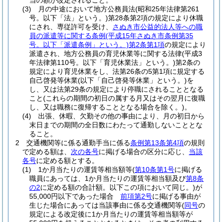
当の額が改定されること。
(3)
月の中途において地方公務員法
(昭和25年法律第261
号。以下「法」という。)
第28条第2項の規定により休職
にされ、専従許可を受け、
さぬき市公益的法人等への職
員の派遣等に関する条例
(平成15年さぬき市条例第35
号。以下「派遣条例」という。)
第2条第1項
の規定により
派遣され、地方公務員の育児休業等に関する法律
(平成3
年法律第110号。以下「育児休業法」という。)
第2条の
規定により育児休業をし、法第26条の5第1項に規定する
自己啓発等休業
(以下「自己啓発等休業」という。)
を
し、又は法第29条の規定により停職にされることとなる
こと
(これらの期間の初日の属する月又はその翌月に復職
し、又は職務に復帰することとなる場合を除く。)
。
(4)
出張、休暇、欠勤その他の事由により、月の初日から
末日までの期間の全日数にわたって通勤しないこととな
ること。
2
交通機関等に係る通勤手当に係る
条例第13条第4項
の規則
で定める額は、
次の各号
に掲げる場合の区分に応じ、
当該
各号
に定める額とする。
(1)
1か月当たりの運賃等相当額等
(
第10条第1号
に掲げる
職員にあっては、1か月当たりの運賃等相当額及び
第8条
の2
に定める額の合計額。以下この項において同じ。)
が
55,000円以下であった場合
前項第2号
に掲げる事由が
生じた場合にあっては当該事由に係る交通機関等
(
同号
の
規定による改定後に1か月当たりの運賃等相当額等が