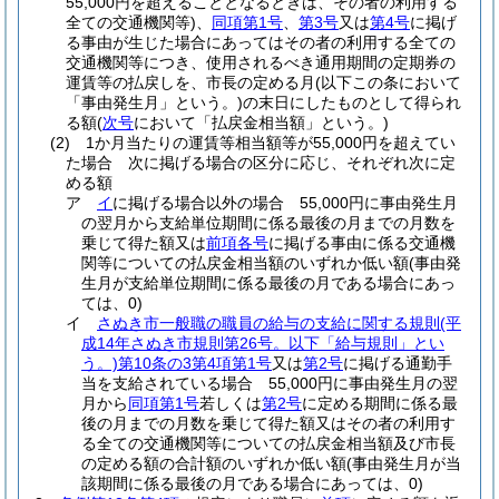
55,000円を超えることとなるときは、その者の利用する
全ての交通機関等)
、
同項第1号
、
第3号
又は
第4号
に掲げ
る事由が生じた場合にあってはその者の利用する全ての
交通機関等につき、使用されるべき通用期間の定期券の
運賃等の払戻しを、市長の定める月
(以下この条において
「事由発生月」という。)
の末日にしたものとして得られ
る額
(
次号
において「払戻金相当額」という。)
(2)
1か月当たりの運賃等相当額等が55,000円を超えてい
た場合 次に掲げる場合の区分に応じ、それぞれ次に定
める額
ア
イ
に掲げる場合以外の場合 55,000円に事由発生月
の翌月から支給単位期間に係る最後の月までの月数を
乗じて得た額又は
前項各号
に掲げる事由に係る交通機
関等についての払戻金相当額のいずれか低い額
(事由発
生月が支給単位期間に係る最後の月である場合にあっ
ては、0)
イ
さぬき市一般職の職員の給与の支給に関する規則
(平
成14年さぬき市規則第26号。以下「給与規則」とい
う。)
第10条の3第4項第1号
又は
第2号
に掲げる通勤手
当を支給されている場合 55,000円に事由発生月の翌
月から
同項第1号
若しくは
第2号
に定める期間に係る最
後の月までの月数を乗じて得た額又はその者の利用す
る全ての交通機関等についての払戻金相当額及び市長
の定める額の合計額のいずれか低い額
(事由発生月が当
該期間に係る最後の月である場合にあっては、0)