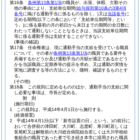
第16条
条例第13条第1項
の職員が、出張、休暇、欠勤その
他の事由により、支給単位期間
(
給与規則第10条の3第4項
各号
に掲げる通勤手当に係るものを除く。)
又は
当該各号
に
定める期間
(以下この条において「支給単位期間等」とい
う。)
に係る最初の月の初日から末日までの期間の全日数に
わたって通勤しないこととなるときは、当該支給単位期間
等に係る通勤手当は支給することができない。
(事後の確認)
第17条
任命権者は、現に通勤手当の支給を受けている職員
について、その者が
条例第13条第1項
の職員である要件を
具備するかどうか及び通勤手当の月額が適正であるかどう
かを当該職員に定期券等の提示を求め、又は通勤の実情を
実地に調査する等の方法により、随時、確認するものとす
る。
(その他)
第18条
この規則に定めるもののほか、通勤手当の支給に関
し必要な事項は、市長が定める。
附
則
(施行期日)
1
この規則は、平成14年4月1日から施行する。
(経過措置)
2
平成14年4月1日
(以下「新市設置の日」という。)
の前日に
おいて合併前の津田町、大川町、志度町、寒川町若しくは
長尾町又は解散前の大川総合病院組合若しくは大川学校給
食組合の職員であった者で引き続き本市に採用された職員