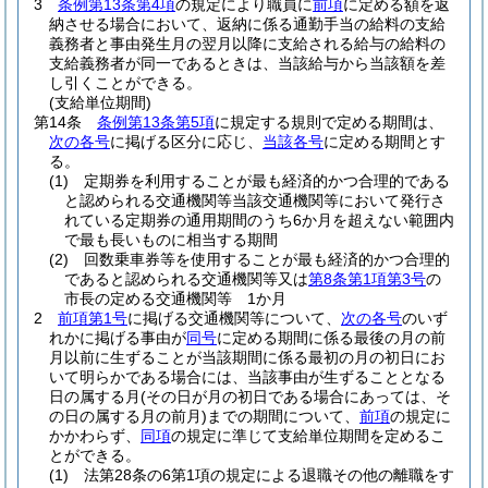
3
条例第13条第4項
の規定により職員に
前項
に定める額を返
納させる場合において、返納に係る通勤手当の給料の支給
義務者と事由発生月の翌月以降に支給される給与の給料の
支給義務者が同一であるときは、当該給与から当該額を差
し引くことができる。
(支給単位期間)
第14条
条例第13条第5項
に規定する規則で定める期間は、
次の各号
に掲げる区分に応じ、
当該各号
に定める期間とす
る。
(1)
定期券を利用することが最も経済的かつ合理的である
と認められる交通機関等当該交通機関等において発行さ
れている定期券の通用期間のうち6か月を超えない範囲内
で最も長いものに相当する期間
(2)
回数乗車券等を使用することが最も経済的かつ合理的
であると認められる交通機関等又は
第8条第1項第3号
の
市長の定める交通機関等 1か月
2
前項第1号
に掲げる交通機関等について、
次の各号
のいず
れかに掲げる事由が
同号
に定める期間に係る最後の月の前
月以前に生ずることが当該期間に係る最初の月の初日にお
いて明らかである場合には、当該事由が生ずることとなる
日の属する月
(その日が月の初日である場合にあっては、そ
の日の属する月の前月)
までの期間について、
前項
の規定に
かかわらず、
同項
の規定に準じて支給単位期間を定めるこ
とができる。
(1)
法第28条の6第1項の規定による退職その他の離職をす