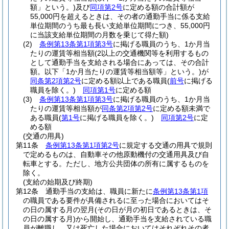
額」という。)
及び
同項第2号
に定める額の合計額が
55,000円を超えるときは、その者の通勤手当に係る支給
単位期間のうち最も長い支給単位期間につき、55,000円
に当該支給単位期間の月数を乗じて得た額)
(2)
条例第13条第1項第3号
に掲げる職員のうち、1か月当
たりの運賃等相当額
(2以上の交通機関等を利用するもの
として通勤手当を支給される場合にあっては、その合計
額。以下「1か月当たりの運賃等相当額等」という。)
が
同条第2項第2号
に定める額以上である職員
(
前号
に掲げる
職員を除く。)
同項第1号
に定める額
(3)
条例第13条第1項第3号
に掲げる職員のうち、1か月当
たりの運賃等相当額が
同条第2項第2号
に定める額未満で
ある職員
(
第1号
に掲げる職員を除く。)
同項第2号
に定
める額
(交通の用具)
第11条
条例第13条第1項第2号
に規定する交通の用具で規則
で定めるものは、自動車その他原動機付の交通用具及び自
転車とする。
ただし、地方公共団体の所有に属するものを
除く。
(支給の始期及び終期)
第12条
通勤手当の支給は、職員に新たに
条例第13条第1項
の職員である要件が具備されるに至った場合においてはそ
の日の属する月の翌月
(その日が月の初日であるときは、そ
の日の属する月)
から開始し、通勤手当を支給されている職
員が離職し、又は死亡した場合においてはそれぞれその者