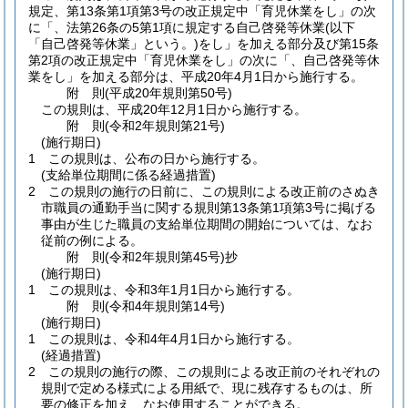
規定、第13条第1項第3号の改正規定中「育児休業をし」の次
に「、法第26条の5第1項に規定する自己啓発等休業
(以下
「自己啓発等休業」という。)
をし」を加える部分及び第15条
第2項の改正規定中「育児休業をし」の次に「、自己啓発等休
業をし」を加える部分は、平成20年4月1日から施行する。
附
則
(平成20年
規則第50号)
この規則は、平成20年12月1日から施行する。
附
則
(令和2年
規則第21号)
(施行期日)
1
この規則は、公布の日から施行する。
(支給単位期間に係る経過措置)
2
この規則の施行の日前に、この規則による改正前のさぬき
市職員の通勤手当に関する規則第13条第1項第3号に掲げる
事由が生じた職員の支給単位期間の開始については、なお
従前の例による。
附
則
(令和2年
規則第45号)
抄
(施行期日)
1
この規則は、令和3年1月1日から施行する。
附
則
(令和4年
規則第14号)
(施行期日)
1
この規則は、令和4年4月1日から施行する。
(経過措置)
2
この規則の施行の際、この規則による改正前のそれぞれの
規則で定める様式による用紙で、現に残存するものは、所
要の修正を加え、なお使用することができる。