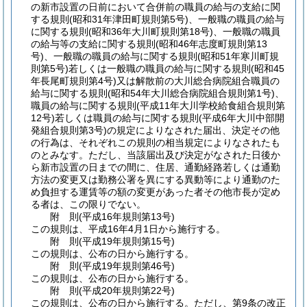
の新市設置の日前において合併前の職員の給与の支給に関
する規則
(昭和31年津田町規則第5号)
、一般職の職員の給与
に関する規則
(昭和36年大川町規則第18号)
、一般職の職員
の給与等の支給に関する規則
(昭和46年志度町規則第13
号)
、一般職の職員の給与に関する規則
(昭和51年寒川町規
則第5号)
若しくは一般職の職員の給与に関する規則
(昭和45
年長尾町規則第4号)
又は解散前の大川総合病院組合職員の
給与に関する規則
(昭和54年大川総合病院組合規則第1号)
、
職員の給与に関する規則
(平成11年大川学校給食組合規則第
12号)
若しくは職員の給与に関する規則
(平成6年大川中部開
発組合規則第3号)
の規定によりなされた届出、決定その他
の行為は、それぞれこの規則の相当規定によりなされたも
のとみなす。
ただし、当該届出及び決定がなされた日後か
ら新市設置の日までの間に、住居、通勤経路若しくは通勤
方法の変更又は勤務公署を異にする異動等により通勤のた
め負担する運賃等の額の変更があった者その他市長が定め
る者は、この限りでない。
附
則
(平成16年
規則第13号)
この規則は、平成16年4月1日から施行する。
附
則
(平成19年
規則第15号)
この規則は、公布の日から施行する。
附
則
(平成19年
規則第46号)
この規則は、公布の日から施行する。
附
則
(平成20年
規則第22号)
この規則は、公布の日から施行する。
ただし、第9条の改正