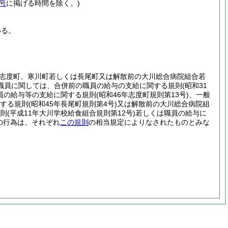
号
に掲げる時間を除く。)
める。
志度町、寒川町若しくは長尾町又は解散前の大川総合病院組合若
職員に関しては、合併前の職員の給与の支給に関する規則
(昭和31
員の給与等の支給に関する規則
(昭和46年志度町規則第13号)
、一般
する規則
(昭和45年長尾町規則第4号)
又は解散前の大川総合病院組
則
(平成11年大川学校給食組合規則第12号)
若しくは職員の給与に
の行為は、それぞれ
この規則
の相当規定によりなされたものとみな