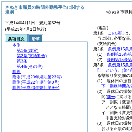
さぬき市職員の時間外勤務手当に関する
規則
○さぬき市職
平成14年4月1日 規則第32号
(趣旨)
(平成23年4月1日施行)
第1条
この規則
は
当に関し必要な事
条項目次
沿革
(支給割合)
本則
第2条
条例第15条
第1条
(趣旨)
(1)
条例第15条第
第2条
(支給割合)
(2)
条例第15条第
第3条
第3条
条例第15条
第4条
(その他)
則」という。)
第4
附則
る割振り変更前の
附則
(平成20年規則第23号)
(1)
週休日の振替
附則
(平成22年規則第8号)
下「勤務時間条
附則
(平成23年規則第9号)
(2)
週休日の振替
間
(
前号
に掲げる
ア
割振り変更
ととなる時間
イ
割振り変更前
手当支給対象
(3)
週休日の振替
おける正規の勤