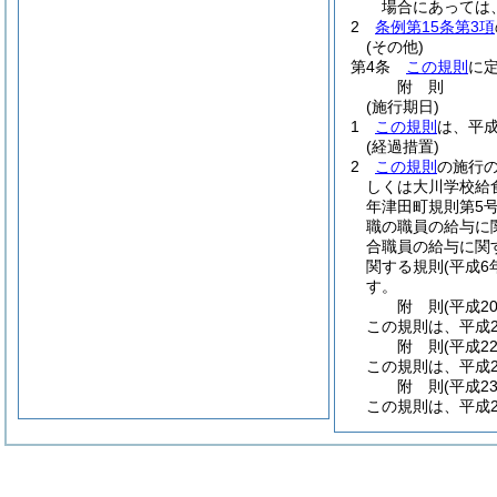
場合にあっては
2
条例第15条第3項
(その他)
第4条
この規則
に
附
則
(施行期日)
1
この規則
は、平成
(経過措置)
2
この規則
の施行
しくは大川学校給
年津田町規則第5号
職の職員の給与に
合職員の給与に関
関する規則
(平成
す。
附
則
(平成2
この規則は、平成2
附
則
(平成2
この規則は、平成2
附
則
(平成2
この規則は、平成2