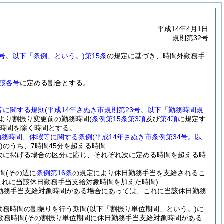
平成14年4月1日
規則第32号
6号。以下「条例」という。)
第15条
の規定に基づき、時間外勤務手
該各号
に定める割合とする。
等に関する規則
(平成14年さぬき市規則第23号。以下「勤務時間規
より割振り変更前の勤務時間
(
条例第15条第3項
及び
第4項
に規定す
時間を除く時間とする。
勤務時間、休暇等に関する条例
(平成14年さぬき市条例第34号。以
)
のうち、7時間45分を超える時間
次に掲げる場合の区分に応じ、それぞれ次に定める時間を超える時
間
(その週に
条例第16条
の規定により休日勤務手当を支給されるこ
これに当該休日勤務手当支給対象時間を加えた時間)
日勤務手当支給対象時間がある場合にあっては、これに当該休日勤務
勤務時間の割振りを行う期間
(以下「割振り単位期間」という。)
に
勤務時間
(その割振り単位期間に休日勤務手当支給対象時間がある