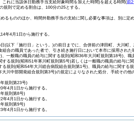
、これに当該休日勤務手当支給対象時間を加えた時間)
を超える時間
(
前2
の規則で定める割合は、100分の25とする。
定めるもののほか、時間外勤務手当の支給に関し必要な事項は、別に定
14年4月1日から施行する。
の日
(以下「施行日」という。)
の前日までに、合併前の津田町、大川町、
食組合の職員であった者で、引き続き施行日において本市に採用された
)
、一般職の職員の給与に関する規則
(昭和36年大川町規則第18号)
、職
関する規則
(昭和51年寒川町規則第5号)
若しくは一般職の職員の給与に関
する規則
(昭和54年大川総合病院組合規則第1号)
、職員の給与に関する規
6年大川中部開発組合規則第3号)
の規定によりなされた処分、手続その他
0年
規則第23号)
0年4月1日から施行する。
2年
規則第8号)
2年4月1日から施行する。
3年
規則第9号)
3年4月1日から施行する。