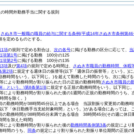
員の時間外勤務手当に関する規則
、
さぬき市一般職の職員の給与に関する条例
(平成14年さぬき市条例第4
項を定めるものとする。
第1項
の規則で定める割合は、
次の各号
に掲げる勤務の区分に応じて、
当
1項第1号
に掲げる勤務 100分の125
1項第2号
に掲げる勤務 100分の135
第3項
及び
第4項
の規則で定める時間は、
さぬき市職員の勤務時間、休暇
条第2項
に規定する週休日の振替等
(以下「週休日の振替等」という。)
に
勤務時間をいう。以下同じ。)
を超えて勤務した時間のうち、次に掲げる
等により勤務時間が割り振られた日の正規の勤務時間
(
さぬき市職員の
例」という。)
第8条第1項
に規定する正規の勤務時間をいう。以下同じ。
等により勤務時間が割り振られた後の1週間の正規の勤務時間のうち、
時間を除く。)
前の勤務時間が38時間45分以上である場合 当該割振り変更前の勤務時
(以下「休日勤務手当支給対象時間」という。)
がある場合にあっては、
の勤務時間が38時間45分未満である場合 38時間45分
(その週に休
時間を加えた時間)
等により勤務時間が割り振られた後の
勤務時間条例第3条
の規定により
務時間のうち、
同条
の規定により割り振られた割振り単位期間の正規の