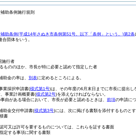
費補助条例施行規則
費補助条例
(平成14年さぬき市条例第51号。以下「条例」という。)
第2条
連合団体をいう。
同施行者
るもののほか、市長が特に必要と認めて指定した者
補助金の率は、
別表
に定めるところによる。
事業採択申請書
(
様式第1号
)
は、その年度の6月末日までに市長に提出し
は、事業計画概要書
(
様式第2号
)
を添えなければならない。
の事由がある場合において、市長が必要と認めるときは、
前項
の申請に
補助金交付申請書
(
様式第3号
)
には、次に掲げる書類を添付するものとす
積書
認可又は許可を要するものについては、これらを証する書面
指定する事項に関する書類