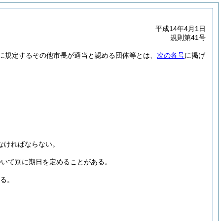
平成14年4月1日
規則第41号
に規定するその他市長が適当と認める団体等とは、
次の各号
に掲げ
なければならない。
ついて別に期日を定めることがある。
る。