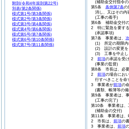
(補助金交付指令の
附則
(令和4年規則第22号)
第5条
条例第7条
の
別表
(第2条関係)
消し、又はその内
様式第1号
(第3条関係)
(工事の着手)
様式第2号
(第3条関係)
第6条
補助金交付
様式第3号
(第4条関係)
2
特に緊急を要す
様式第4号
(第6条関係)
(承認事項)
様式第5号
(第7条関係)
第7条
事業者は、
様式第6号
(第10条関係)
(1)
所定の期限内
様式第7号
(第11条関係)
(2)
設計の変更を
(3)
工事を中止し
2
前項
の承認を受
(事業の監督)
第8条
市長は、必
2
前項
の場合にお
行すべきことを命
3
事業者が
前項
の
(書類、帳簿等の備
第9条
事業者は、
(工事の完了)
第10条
事業者は、
(補助金の交付)
第11条
事業者は、
2
市長は、
前項
の
3
事業者は、
前項