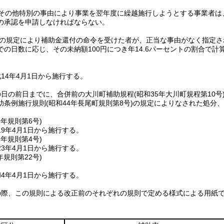
その他特別の事由により事業を翌年度に繰越施行しようとする事業者は
の承認を申請しなければならない。
の規定により補助金還付の命令を受けた者が、正当な事由がなく指定さ
での日数に応じ、その未納額100円につき年14.6パーセントの割合で
14年4月1日から施行する。
の日の前日までに、合併前の大川町補助規程
(昭和35年大川町規程第10号
助条例施行規則
(昭和44年長尾町規則第8号)
の規定によりなされた処分、
9年
規則第6号)
9年4月1日から施行する。
3年
規則第4号)
3年4月1日から施行する。
年
規則第22号)
4年4月1日から施行する。
の際、この規則による改正前のそれぞれの規則で定める様式による用紙