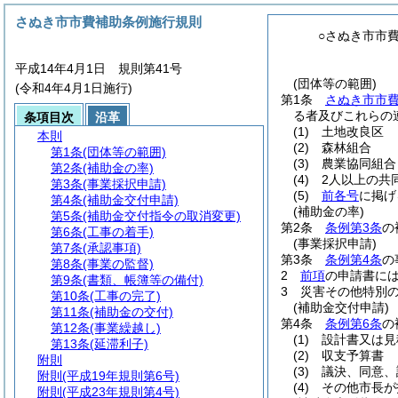
さぬき市市費補助条例施行規則
○さぬき市市
平成14年4月1日 規則第41号
(団体等の範囲)
(令和4年4月1日施行)
第1条
さぬき市市
る者及びこれらの
条項目次
沿革
(1)
土地改良区
本則
(2)
森林組合
第1条
(団体等の範囲)
(3)
農業協同組合
第2条
(補助金の率)
(4)
2人以上の共
第3条
(事業採択申請)
(5)
前各号
に掲げ
第4条
(補助金交付申請)
(補助金の率)
第5条
(補助金交付指令の取消変更)
第2条
条例第3条
の
第6条
(工事の着手)
(事業採択申請)
第7条
(承認事項)
第3条
条例第4条
の
第8条
(事業の監督)
2
前項
の申請書に
第9条
(書類、帳簿等の備付)
3
災害その他特別
第10条
(工事の完了)
(補助金交付申請)
第11条
(補助金の交付)
第4条
条例第6条
の
第12条
(事業繰越し)
(1)
設計書又は見
第13条
(延滞利子)
(2)
収支予算書
附則
(3)
議決、同意、
附則
(平成19年規則第6号)
(4)
その他市長が
附則
(平成23年規則第4号)