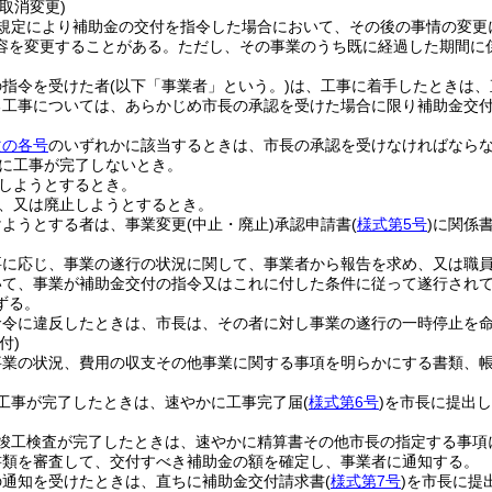
取消変更)
規定により補助金の交付を指令した場合において、その後の事情の変更
容を変更することがある。
ただし、その事業のうち既に経過した期間に
の指令を受けた者
(以下「事業者」という。)
は、工事に着手したときは、
る工事については、あらかじめ市長の承認を受けた場合に限り補助金交
次の各号
のいずれかに該当するときは、市長の承認を受けなければなら
に工事が完了しないとき。
しようとするとき。
、又は廃止しようとするとき。
けようとする者は、事業変更
(中止・廃止)
承認申請書
(
様式第5号
)
に関係
要に応じ、事業の遂行の状況に関して、事業者から報告を求め、又は職
いて、事業が補助金交付の指令又はこれに付した条件に従って遂行され
ずる。
命令に違反したときは、市長は、その者に対し事業の遂行の一時停止を
付)
事業の状況、費用の収支その他事業に関する事項を明らかにする書類、
工事が完了したときは、速やかに工事完了届
(
様式第6号
)
を市長に提出し
竣工検査が完了したときは、速やかに精算書その他市長の指定する事項
書類を審査して、交付すべき補助金の額を確定し、事業者に通知する。
の通知を受けたときは、直ちに補助金交付請求書
(
様式第7号
)
を市長に提