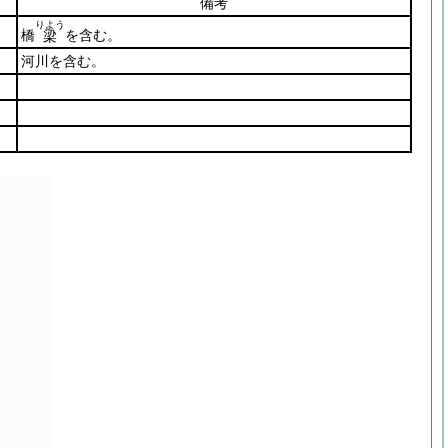
備考
りよう
橋
を含む。
梁
河川を含む。