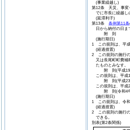
(事業繰越し)
第12条
天災、事変
でに市長に繰越し
(延滞利子)
第13条
条例第11条
日から納付の日ま
附
則
(施行期日)
1
この規則は、平成
(経過措置)
2
この規則の施行
又は長尾町町費補
たものとみなす。
附
則
(平成1
この規則は、平成1
附
則
(平成2
この規則は、平成2
附
則
(令和4
(施行期日)
1
この規則は、令和
(経過措置)
2
この規則の施行
できる。
別表
(第2条関係)