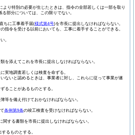
により特別の必要が生じたときは、指令の全部若しくは一部を取り
係る部分については、この限りでない。
直ちに工事着手届
(
様式第4号
)
を市長に提出しなければならない。
付の指令を受ける以前においても、工事に着手することができる。
ない。
書類を添えてこれを市長に提出しなければならない。
員に実地調査若しくは検査を命ずる。
ていないと認めるときは、事業者に対し、これらに従って事業が遂
命ずることがあるものとする。
帳簿等を備え付けておかなければならない。
て
条例第9条
の竣工検査を受けなければならない。
に関する書類を市長に提出しなければならない。
出するものとする。