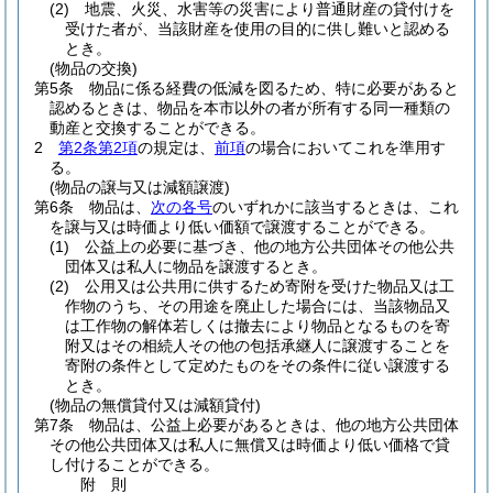
(2)
地震、火災、水害等の災害により普通財産の貸付けを
受けた者が、当該財産を使用の目的に供し難いと認める
とき。
(物品の交換)
第5条
物品に係る経費の低減を図るため、特に必要があると
認めるときは、物品を本市以外の者が所有する同一種類の
動産と交換することができる。
2
第2条第2項
の規定は、
前項
の場合においてこれを準用す
る。
(物品の譲与又は減額譲渡)
第6条
物品は、
次の各号
のいずれかに該当するときは、これ
を譲与又は時価より低い価額で譲渡することができる。
(1)
公益上の必要に基づき、他の地方公共団体その他公共
団体又は私人に物品を譲渡するとき。
(2)
公用又は公共用に供するため寄附を受けた物品又は工
作物のうち、その用途を廃止した場合には、当該物品又
は工作物の解体若しくは撤去により物品となるものを寄
附又はその相続人その他の包括承継人に譲渡することを
寄附の条件として定めたものをその条件に従い譲渡する
とき。
(物品の無償貸付又は減額貸付)
第7条
物品は、公益上必要があるときは、他の地方公共団体
その他公共団体又は私人に無償又は時価より低い価格で貸
し付けることができる。
附
則