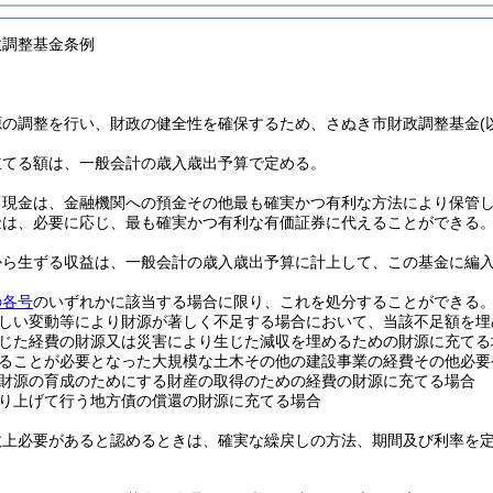
政調整基金条例
源の調整を行い、財政の健全性を確保するため、さぬき市財政調整基金
立てる額は、一般会計の歳入歳出予算で定める。
る現金は、金融機関への預金その他最も確実かつ有利な方法により保管
金は、必要に応じ、最も確実かつ有利な有価証券に代えることができる
から生ずる収益は、一般会計の歳入歳出予算に計上して、この基金に編
の各号
のいずれかに該当する場合に限り、これを処分することができる
しい変動等により財源が著しく不足する場合において、当該不足額を埋
じた経費の財源又は災害により生じた減収を埋めるための財源に充てる
ることが必要となった大規模な土木その他の建設事業の経費その他必要
財源の育成のためにする財産の取得のための経費の財源に充てる場合
り上げて行う地方債の償還の財源に充てる場合
政上必要があると認めるときは、確実な繰戻しの方法、期間及び利率を