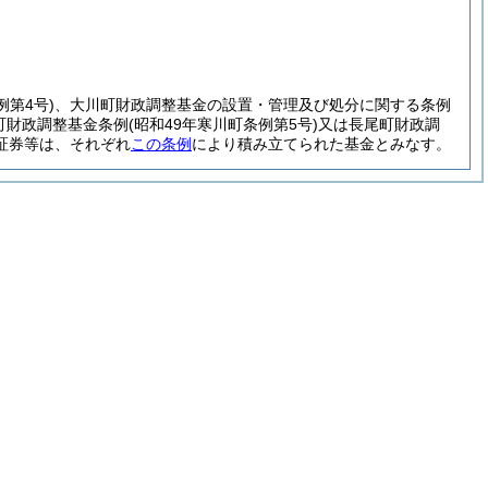
例第4号)
、大川町財政調整基金の設置・管理及び処分に関する条例
町財政調整基金条例
(昭和49年寒川町条例第5号)
又は長尾町財政調
証券等は、それぞれ
この条例
により積み立てられた基金とみなす。