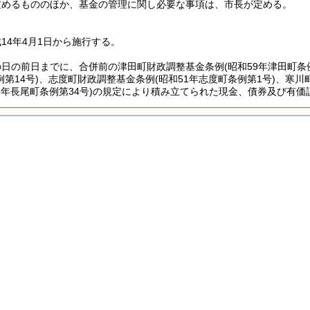
定めるもののほか、基金の管理に関し必要な事項は、市長が定める。
14年4月1日から施行する。
の日の前日までに、合併前の津田町財政調整基金条例
(昭和59年津田町条
第14号)
、志度町財政調整基金条例
(昭和51年志度町条例第1号)
、寒川
5年長尾町条例第34号)
の規定により積み立てられた現金、債券及び有価