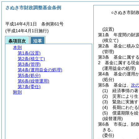
さぬき市財政調整基金条例
○さぬき市財
平成14年4月1日 条例第61号
(設置)
(平成14年4月1日施行)
第1条
年度間の財
(積立て)
条項目次
沿革
第2条
基金に積み
本則
(管理)
第1条
(設置)
第3条
基金に属す
第2条
(積立て)
2
基金に属する現
第3条
(管理)
(運用益金の処理)
第4条
(運用益金の処理)
第4条
基金の運用
第5条
(処分)
(処分)
第6条
(繰替運用)
第5条
基金は、
次
第7条
(委任)
(1)
経済事情の著
附則
(2)
災害により生
(3)
緊急に実施す
(4)
長期にわたる
(5)
償還期限を繰
(繰替運用)
第6条
市長は、財
きる。
(委任)