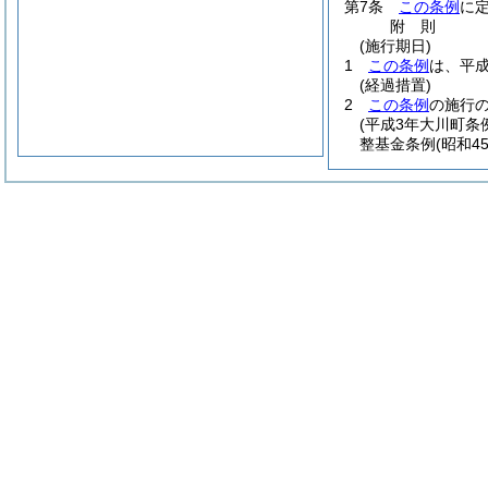
第7条
この条例
に
附
則
(施行期日)
1
この条例
は、平成
(経過措置)
2
この条例
の施行
(平成3年大川町条例
整基金条例
(昭和4