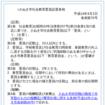
○さぬき市社会教育委員設置条例
平成14年4月1日
条例第76号
(設置)
第1条
社会教育法
(昭和24年法律第207号)
第15条第1項の規
定に基づき、さぬき市社会教育委員
(以下「委員」とい
う。)
を置く。
(定数等)
第2条
委員の定数は、10人以内とする。
2
委員は、学校教育及び社会教育の関係者、家庭教育の向上
に資する活動を行う者並びに学識経験のある者の中からさ
ぬき市教育委員会
(以下「教育委員会」という。)
が委嘱す
る。
(任期)
第3条
委員の任期は、2年とする。
2
教育委員会は、任期中において特別の事由があるときは、
委員を解嘱することができる。
3
委員が欠けた場合の補欠委員の任期は、前任者の残任期間
とする。
(報酬)
第4条
委員の報酬額及び旅費は、
さぬき市特別職の職員で非
常勤のものの報酬及び費用弁償に関する条例
(平成14年さぬ
き市条例第40号)
で定める。