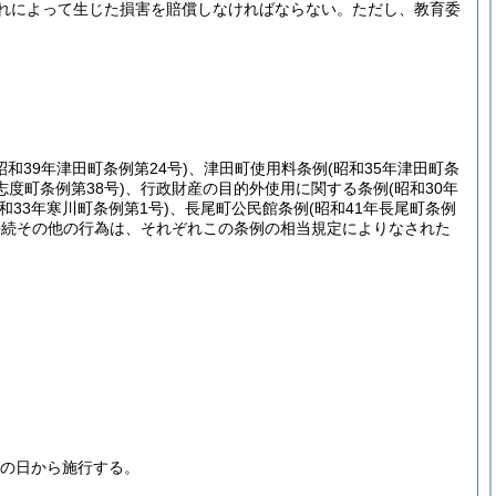
れによって生じた損害を賠償しなければならない。
ただし、教育委
昭和39年津田町条例第24号)
、津田町使用料条例
(昭和35年津田町条
志度町条例第38号)
、行政財産の目的外使用に関する条例
(昭和30年
昭和33年寒川町条例第1号)
、長尾町公民館条例
(昭和41年長尾町条例
手続その他の行為は、それぞれこの条例の相当規定によりなされた
布の日から施行する。