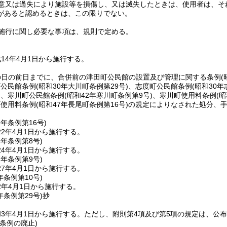
意又は過失により施設等を損傷し、又は滅失したときは、使用者は、そ
があると認めるときは、この限りでない。
施行に関し必要な事項は、規則で定める。
14年4月1日から施行する。
の日の前日までに、合併前の津田町公民館の設置及び管理に関する条例
(
町公民館条例
(昭和30年大川町条例第29号)
、志度町公民館条例
(昭和30年
)
、寒川町公民館条例
(昭和42年寒川町条例第9号)
、寒川町使用料条例
(
町使用料条例
(昭和47年長尾町条例第16号)
の規定によりなされた処分、
2年
条例第16号)
2年4月1日から施行する。
4年
条例第8号)
4年4月1日から施行する。
7年
条例第9号)
7年4月1日から施行する。
年
条例第10号)
2年4月1日から施行する。
年
条例第29号)
抄
3年4月1日から施行する。
ただし、附則第4項及び第5項の規定は、公
条例の廃止)