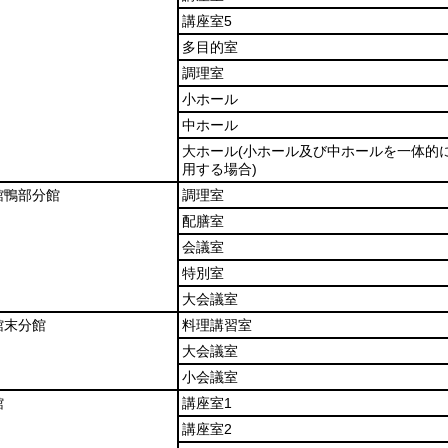
講座室5
多目的室
調理室
小ホール
中ホール
大ホール
(小ホール及び中ホールを一体的
用する場合)
館鴨部分館
調理室
配膳室
会議室
特別室
大会議室
館末分館
料理講習室
大会議室
小会議室
館
講座室1
講座室2