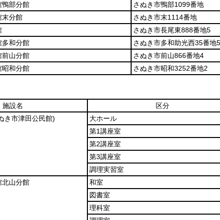
館鴨部分館
さぬき市鴨部1099番地
館末分館
さぬき市末1114番地
館
さぬき市長尾東888番地5
館多和分館
さぬき市多和助光西35番地
館前山分館
さぬき市前山866番地4
館昭和分館
さぬき市昭和3252番地2
施設名
区分
さぬき市津田公民館)
大ホール
第1講座室
第2講座室
第3講座室
調理実習室
館北山分館
和室
図書室
理科室