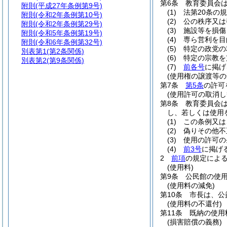
第6条
教育委員会
附則
(平成27年条例第9号)
(1)
法第20条の
附則
(令和2年条例第10号)
(2)
公の秩序又は
附則
(令和2年条例第29号)
(3)
施設等を損傷
附則
(令和5年条例第19号)
(4)
専ら営利を目
附則
(令和6年条例第32号)
(5)
特定の政党の
別表第1
(第2条関係)
(6)
特定の宗教を
別表第2
(第9条関係)
(7)
前各号
に掲げ
(使用権の譲渡等の
第7条
第5条
の許可
(使用許可の取消し
第8条
教育委員会
し、若しくは使用
(1)
この条例又は
(2)
偽りその他不
(3)
使用の許可の
(4)
前3号
に掲げ
2
前項
の規定によ
(使用料)
第9条
公民館の使
(使用料の減免)
第10条
市長は、公
(使用料の不還付)
第11条
既納の使用
(損害賠償の義務)