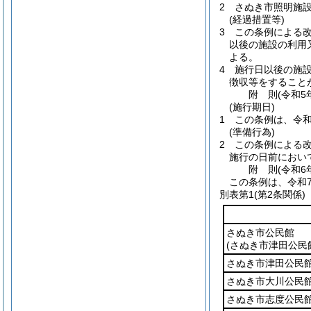
2
さぬき市照明施
(経過措置等)
3
この条例による
以後の施設の利用
よる。
4
施行日以後の施
徴収等をすること
附
則
(令和5
(施行期日)
1
この条例は、令和
(準備行為)
2
この条例による
施行の日前におい
附
則
(令和6
この条例は、令和
別表第1
(第2条関係)
さぬき市公民館
(さぬき市津田公民
さぬき市津田公民
さぬき市大川公民
さぬき市志度公民