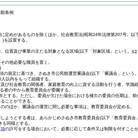
民館条例
別に定めがあるものを除くほか、社会教育法
(昭和24年法律第207号。以
)
を設置する。
称、位置及び事業の主たる対象となる区域
(以下「対象区域」という。)
は
長その他必要な職員を置く。
)
1項の規定に基づき、さぬき市公民館運営審議会
(以下「審議会」という。
0人以内をもって組織する。
育及び社会教育の関係者、家庭教育の向上に資する活動を行う者、学識
る者の中から教育委員会が委嘱する。
年とする。
ただし、委員が欠けた場合における補欠の委員の任期は、前
れることができる。
もののほか、審議会の運営に関し必要な事項は、教育委員会が定める。
用しようとする者は、あらかじめさぬき市教育委員会
(以下「教育委員会
きも同様とする。
前項
の許可をする場合において、必要に応じて条件又は制限を付すこと