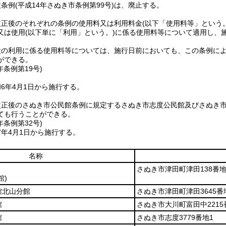
設条例
(平成14年さぬき市条例第99号)
は、廃止する。
改正後のそれぞれの条例の使用料又は利用料金
(以下「使用料等」という。
又は使用
(以下単に「利用」という。)
に係る使用料等について適用し、
設の利用に係る使用料等については、施行日前においても、この条例に
ができる。
年
条例第19号)
6年4月1日から施行する。
改正後のさぬき市公民館条例に規定するさぬき市志度公民館及びさぬき
ても行うことができる。
年
条例第32号)
7年4月1日から施行する。
名称
さぬき市津田町津田138番地
館)
館北山分館
さぬき市津田町津田3645番
館
さぬき市大川町富田中2215
館
さぬき市志度3779番地1