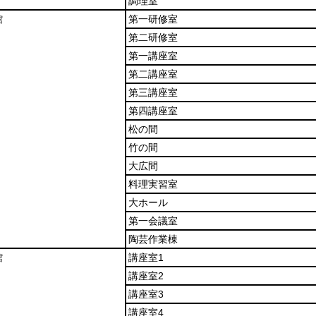
調理室
館
第一研修室
第二研修室
第一講座室
第二講座室
第三講座室
第四講座室
松の間
竹の間
大広間
料理実習室
大ホール
第一会議室
陶芸作業棟
館
講座室1
講座室2
講座室3
講座室4