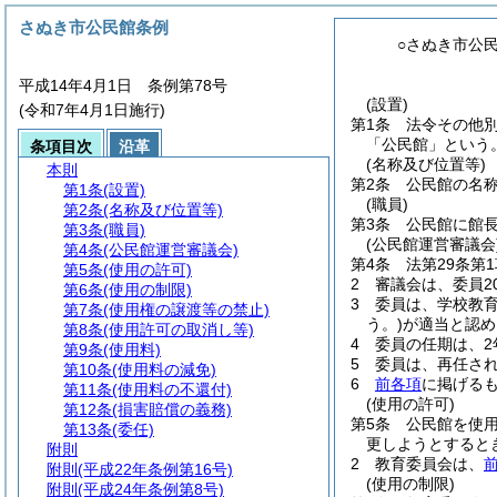
さぬき市公民館条例
○さぬき市公
平成14年4月1日 条例第78号
(設置)
(令和7年4月1日施行)
第1条
法令その他
「公民館」という。
条項目次
沿革
(名称及び位置等)
本則
第2条
公民館の名
第1条
(設置)
(職員)
第2条
(名称及び位置等)
第3条
公民館に館
第3条
(職員)
(公民館運営審議会
第4条
(公民館運営審議会)
第4条
法第29条第
第5条
(使用の許可)
2
審議会は、委員2
第6条
(使用の制限)
3
委員は、学校教
第7条
(使用権の譲渡等の禁止)
う。)
が適当と認め
第8条
(使用許可の取消し等)
4
委員の任期は、2
第9条
(使用料)
5
委員は、再任さ
第10条
(使用料の減免)
6
前各項
に掲げる
第11条
(使用料の不還付)
(使用の許可)
第12条
(損害賠償の義務)
第5条
公民館を使
第13条
(委任)
更しようとすると
附則
2
教育委員会は、
附則
(平成22年条例第16号)
(使用の制限)
附則
(平成24年条例第8号)