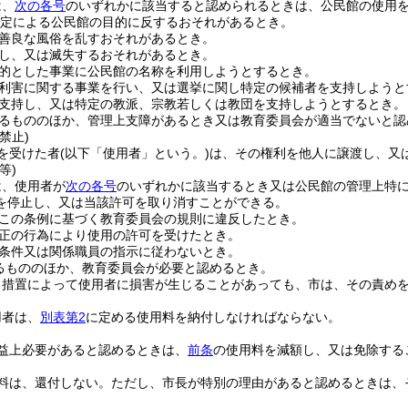
は、
次の各号
のいずれかに該当すると認められるときは、公民館の使用
規定による公民館の目的に反するおそれがあるとき。
善良な風俗を乱すおそれがあるとき。
し、又は滅失するおそれがあるとき。
的とした事業に公民館の名称を利用しようとするとき。
利害に関する事業を行い、又は選挙に関し特定の候補者を支持しようと
支持し、又は特定の教派、宗教若しくは教団を支持しようとするとき。
るもののほか、管理上支障があるとき又は教育委員会が適当でないと認
禁止)
を受けた者
(以下「使用者」という。)
は、その権利を他人に譲渡し、又
等)
は、使用者が
次の各号
のいずれかに該当するとき又は公民館の管理上特
を停止し、又は当該許可を取り消すことができる。
この条例に基づく教育委員会の規則に違反したとき。
正の行為により使用の許可を受けたとき。
条件又は関係職員の指示に従わないとき。
るもののほか、教育委員会が必要と認めるとき。
る措置によって使用者に損害が生じることがあっても、市は、その責め
用者は、
別表第2
に定める使用料を納付しなければならない。
益上必要があると認めるときは、
前条
の使用料を減額し、又は免除する
料は、還付しない。
ただし、市長が特別の理由があると認めるときは、