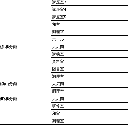
講座室3
講座室4
講座室5
和室
調理室
ホール
館多和分館
大広間
講義室
資料室
図書室
調理室
館前山分館
大広間
調理室
館昭和分館
大広間
研修室
和室
調理室