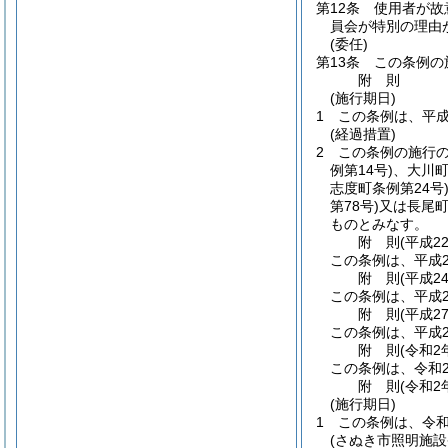
第12条
使用者が故
員会が特別の理由
(委任)
第13条
この条例の
附
則
(施行期日)
1
この条例は、平成
(経過措置)
2
この条例の施行
例第14号)
、大川
志度町条例第24号
第78号)
又は長尾
ものとみなす。
附
則
(平成2
この条例は、平成2
附
則
(平成2
この条例は、平成2
附
則
(平成2
この条例は、平成2
附
則
(令和2
この条例は、令和
附
則
(令和2
(施行期日)
1
この条例は、令和
(さぬき市照明施設