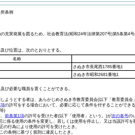
会所条例
動の充実発展を図るため、社会教育法
(昭和24年法律第207号)
第5条第4
称及び位置は、次のとおりとする。
名称
さぬき市長尾西1785番地1
さぬき市昭和2681番地1
長及び必要な職員を置くことができる。
用しようとする者は、あらかじめさぬき市教育委員会
(以下「教育委員会
前項
の許可をする場合において、必要に応じて条件を付することができ
等)
は、
前条第1項
の許可を受けた者
(以下「使用者」という。)
が
次の各号
の
可に係る使用の条件を変更し、若しくは使用を停止し、又は当該許可を
正の行為により使用の許可を受けたとき。
この条例に基づく規則に違反したとき。