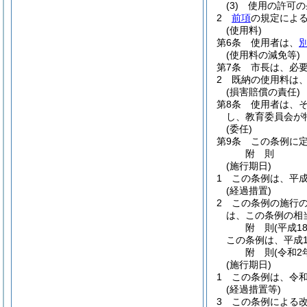
(3)
使用の許可の
2
前項
の規定によ
(使用料)
第6条
使用者は、
(使用料の減免等)
第7条
市長は、必
2
既納の使用料は
(損害賠償の責任)
第8条
使用者は、
し、教育委員会が
(委任)
第9条
この条例に
附
則
(施行期日)
1
この条例は、平成
(経過措置)
2
この条例の施行
は、この条例の相
附
則
(平成1
この条例は、平成1
附
則
(令和2
(施行期日)
1
この条例は、令和
(経過措置等)
3
この条例による