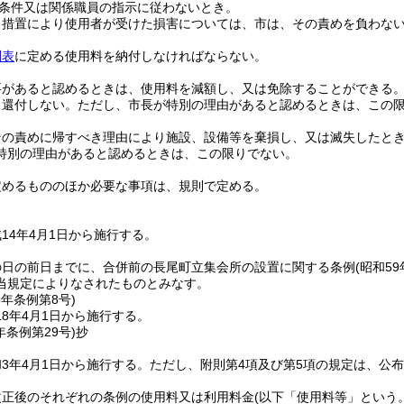
条件又は関係職員の指示に従わないとき。
る措置により使用者が受けた損害については、市は、その責めを負わな
別表
に定める使用料を納付しなければならない。
要があると認めるときは、使用料を減額し、又は免除することができる
、還付しない。
ただし、市長が特別の理由があると認めるときは、この
その責めに帰すべき理由により施設、設備等を棄損し、又は滅失したと
特別の理由があると認めるときは、この限りでない。
定めるもののほか必要な事項は、規則で定める。
14年4月1日から施行する。
の日の前日までに、合併前の長尾町立集会所の設置に関する条例
(昭和5
当規定によりなされたものとみなす。
8年
条例第8号)
8年4月1日から施行する。
年
条例第29号)
抄
3年4月1日から施行する。
ただし、附則第4項及び第5項の規定は、公
改正後のそれぞれの条例の使用料又は利用料金
(以下「使用料等」という。