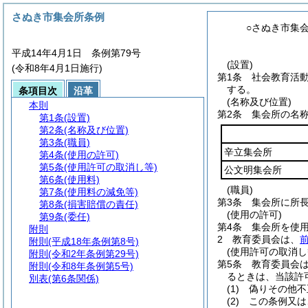
さぬき市集会所条例
○さぬき市集
平成14年4月1日 条例第79号
(設置)
(令和8年4月1日施行)
第1条
社会教育活
する。
条項目次
沿革
(名称及び位置)
本則
第2条
集会所の名
第1条
(設置)
第2条
(名称及び位置)
第3条
(職員)
辛立集会所
第4条
(使用の許可)
第5条
(使用許可の取消し等)
公文明集会所
第6条
(使用料)
(職員)
第7条
(使用料の減免等)
第3条
集会所に所
第8条
(損害賠償の責任)
(使用の許可)
第9条
(委任)
第4条
集会所を使
附則
2
教育委員会は、
附則
(平成18年条例第8号)
(使用許可の取消し
附則
(令和2年条例第29号)
第5条
教育委員会
附則
(令和8年条例第5号)
るときは、当該許
別表
(第6条関係)
(1)
偽りその他不
(2)
この条例又は