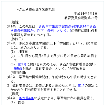
○さぬき市生涯学習館規則
平成14年4月1日
教育委員会規則第26号
(趣旨)
第1条
この規則は、
さぬき市生涯学習館条例
(平成14年さぬ
き市条例第81号。以下「条例」という。)
の施行に関し必要
な事項を定めるものとする。
(休館日)
第2条
さぬき市生涯学習館
(以下「学習館」という。)
の休館
日は、次のとおりとする。
(1)
月曜日
(2)
1月1日から同月3日まで及び12月29日から同月31日ま
で
(3)
前2号
に掲げるもののほか、さぬき市教育委員会
(以下
第5条
を除き「教育委員会」という。)
が定める日
(開館時間)
第3条
学習館の開館時間は、午前9時から午後10時までとす
る。
2
教育委員会は、必要があると認めたときは、
前項
の規定に
かかわらず開館時間を変更することができる。
(職員)
第4条
条例第4条
の規定により、学習館に次の職員を置く。
(1)
館長