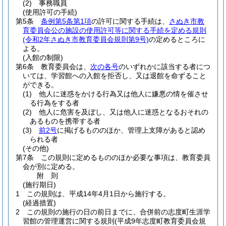
(2)
事務職員
(使用許可の手続)
第5条
条例第5条第1項
の許可に関する手続は、
さぬき市教
育委員会公の施設の使用許可等に関する手続を定める規則
(令和2年さぬき市教育委員会規則第9号)
の定めるところに
よる。
(入館の制限)
第6条
教育委員会は、
次の各号
のいずれかに該当する者につ
いては、学習館への入館を拒否し、又は退館を命ずること
ができる。
(1)
他人に迷惑をかける行為又は他人に嫌悪の情を催させ
る行為をする者
(2)
他人に危害を及ぼし、又は他人に迷惑となるおそれの
あるものを携帯する者
(3)
前2号
に掲げるもののほか、管理上支障があると認め
られる者
(その他)
第7条
この規則に定めるもののほか必要な事項は、教育委員
会が別に定める。
附
則
(施行期日)
1
この規則は、平成14年4月1日から施行する。
(経過措置)
2
この規則の施行の日の前日までに、合併前の志度町生涯学
習館の管理運営に関する規則
(平成9年志度町教育委員会規