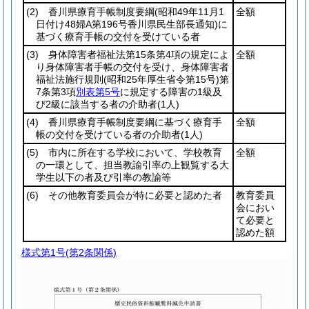
(2)
香川県療育手帳制度要綱
(昭和49年11月1
全額
日付け48婦A第196号香川県民生部長通知)
に
基づく療育手帳の交付を受けている者
(3)
身体障害者福祉法第15条第4項の規定によ
全額
り身体障害者手帳の交付を受け、身体障害者
福祉法施行規則
(昭和25年厚生省令第15号)
第
7条第3項
別表第5号
に規定する障害の1級及
び2級に該当する者の介助者
(1人)
(4)
香川県療育手帳制度要綱に基づく療育手
全額
帳の交付を受けている者の介助者
(1人)
(5)
市内に所在する学校において、学校教育
全額
の一環として、担当教諭引率の上観覧する大
学生以下の者及び引率の教諭等
(6)
その他教育委員会が特に必要と認めた者
教育委員
会におい
て必要と
認めた額
様式第1号
(第2条関係)