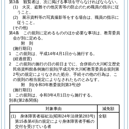
第3条
観覧者は、次に掲げる事項を守らなければならない。
(1)
火災、盗難その他災害等の防止のため職員の指示に従
うこと。
(2)
展示資料等の写真撮影等をする場合は、職員の指示に
従うこと。
(その他)
第4条
この規則に定めるもののほか必要な事項は、教育委員
会が別に定める。
附
則
(施行期日)
1
この規則は、平成14年4月1日から施行する。
(経過措置)
2
この規則の施行の日の前日までに、合併前の大川町立歴史
民俗資料館条例施行規則
(平成元年大川町教育委員会規則第
2号)
の規定によりなされた処分、手続その他の行為は、こ
の規則の相当規定によりなされたものとみなす。
附
則
(令和3年
教委規則第3号)
抄
(施行期日)
1
この規則は、令和3年4月1日から施行する。
別表
(第2条関係)
対象事由
減免額
(1)
身体障害者福祉法
(昭和24年法律第283号)
全額
第15条第4項の規定により身体障害者手帳の
交付を受けている者