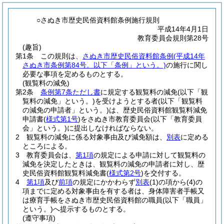
○さぬき市歴史民俗資料館条例施行規則
平成14年4月1日
教育委員会規則第28号
(趣旨)
第1条
この規則は、
さぬき市歴史民俗資料館条例
(平成14年
さぬき市条例第84号。以下「条例」という。)
の施行に関し
必要な事項を定めるものとする。
(観覧料の減免)
第2条
条例第7条ただし書
に規定する観覧料の減免
(以下「観
覧料の減免」という。)
を受けようとする者
(以下「観覧料
の減免の申請者」という。)
は、歴史民俗資料館観覧料減免
申請書
(
様式第1号
)
をさぬき市教育委員会
(以下「教育委員
会」という。)
に提出しなければならない。
2
観覧料の減免に係る対象事由及び減免額は、
別表
に定める
ところによる。
3
教育委員会は、
第1項
の規定による申請に対して観覧料の
減免を決定したときは、観覧料の減免の申請者に対し、歴
史民俗資料館観覧料減免書
(
様式第2号
)
を交付する。
4
第1項
及び
前項
の規定にかかわらず
別表
(1)
の項から
(4)
の
項までに定める対象事由を有する者は、身体障害者手帳又
は療育手帳をさぬき市歴史民俗資料館の職員
(以下「職員」
という。)
へ提示するものとする。
(遵守事項)