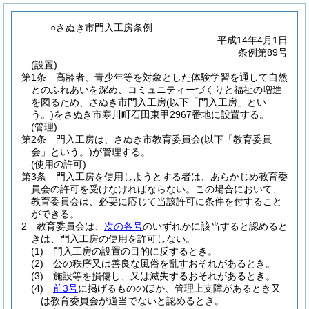
○さぬき市門入工房条例
平成14年4月1日
条例第89号
(設置)
第1条
高齢者、青少年等を対象とした体験学習を通して自然
とのふれあいを深め、コミュニティーづくりと福祉の増進
を図るため、さぬき市門入工房
(以下「門入工房」とい
う。)
をさぬき市寒川町石田東甲2967番地に設置する。
(管理)
第2条
門入工房は、さぬき市教育委員会
(以下「教育委員
会」という。)
が管理する。
(使用の許可)
第3条
門入工房を使用しようとする者は、あらかじめ教育委
員会の許可を受けなければならない。
この場合において、
教育委員会は、必要に応じて当該許可に条件を付すること
ができる。
2
教育委員会は、
次の各号
のいずれかに該当すると認めると
きは、門入工房の使用を許可しない。
(1)
門入工房の設置の目的に反するとき。
(2)
公の秩序又は善良な風俗を乱すおそれがあるとき。
(3)
施設等を損傷し、又は滅失するおそれがあるとき。
(4)
前3号
に掲げるもののほか、管理上支障があるとき又
は教育委員会が適当でないと認めるとき。