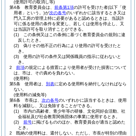
(使用許可の取消し等)
第4条
教育委員会は、
前条第1項
の許可を受けた者
(以下「使
用者」という。)
が
次の各号
のいずれかに該当するとき又は
門入工房の管理上特に必要があると認めるときは、当該許
可に係る使用の条件を変更し、若しくは使用を停止し、又
は当該許可を取り消すことができる。
(1)
この条例又はこの条例に基づく教育委員会の規則に違
反したとき。
(2)
偽りその他不正の行為により使用の許可を受けたと
き。
(3)
使用の許可の条件又は関係職員の指示に従わないと
き。
2
前項
の規定による措置により使用者が受けた損害について
は、市は、その責めを負わない。
(使用料)
第5条
使用者は、
別表
に定める使用料を納付しなければなら
ない。
(使用料の減免等)
第6条
市長は、
次の各号
のいずれかに該当するときは、使用
料を減額し、又は免除することができる。
(1)
市内の高齢者、青少年等の研修、文化同好会活動、社
会福祉及び社会教育関係団体の事業に使用するとき。
(2)
前号
に掲げるもののほか、教育委員会が適当と認めた
とき。
2
既納の使用料は、還付しない。
ただし、市長が特別の理由