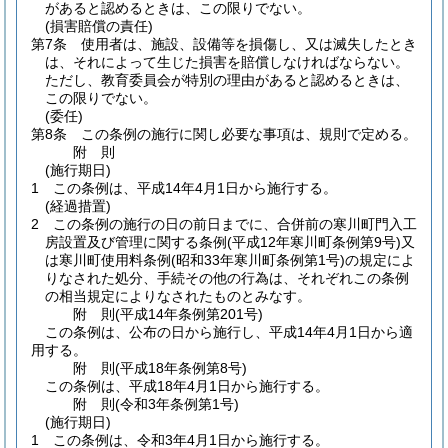
があると認めるときは、この限りでない。
(損害賠償の責任)
第7条
使用者は、施設、設備等を損傷し、又は滅失したとき
は、それによって生じた損害を賠償しなければならない。
ただし、教育委員会が特別の理由があると認めるときは、
この限りでない。
(委任)
第8条
この条例の施行に関し必要な事項は、規則で定める。
附
則
(施行期日)
1
この条例は、平成14年4月1日から施行する。
(経過措置)
2
この条例の施行の日の前日までに、合併前の寒川町門入工
房設置及び管理に関する条例
(平成12年寒川町条例第9号)
又
は寒川町使用料条例
(昭和33年寒川町条例第1号)
の規定によ
りなされた処分、手続その他の行為は、それぞれこの条例
の相当規定によりなされたものとみなす。
附
則
(平成14年
条例第201号)
この条例は、公布の日から施行し、平成14年4月1日から適
用する。
附
則
(平成18年
条例第8号)
この条例は、平成18年4月1日から施行する。
附
則
(令和3年
条例第1号)
(施行期日)
1
この条例は、令和3年4月1日から施行する。