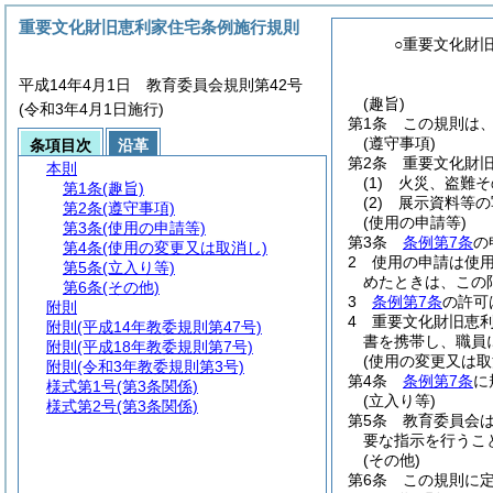
重要文化財旧恵利家住宅条例施行規則
○重要文化財
平成14年4月1日 教育委員会規則第42号
(趣旨)
(令和3年4月1日施行)
第1条
この規則は
(遵守事項)
条項目次
沿革
第2条
重要文化財
本則
(1)
火災、盗難そ
第1条
(趣旨)
(2)
展示資料等の
第2条
(遵守事項)
(使用の申請等)
第3条
(使用の申請等)
第3条
条例第7条
の
第4条
(使用の変更又は取消し)
2
使用の申請は使用
第5条
(立入り等)
めたときは、この
第6条
(その他)
3
条例第7条
の許可
附則
4
重要文化財旧恵
附則
(平成14年教委規則第47号)
書を携帯し、職員
附則
(平成18年教委規則第7号)
(使用の変更又は取
附則
(令和3年教委規則第3号)
第4条
条例第7条
に
様式第1号
(第3条関係)
(立入り等)
様式第2号
(第3条関係)
第5条
教育委員会
要な指示を行うこ
(その他)
第6条
この規則に