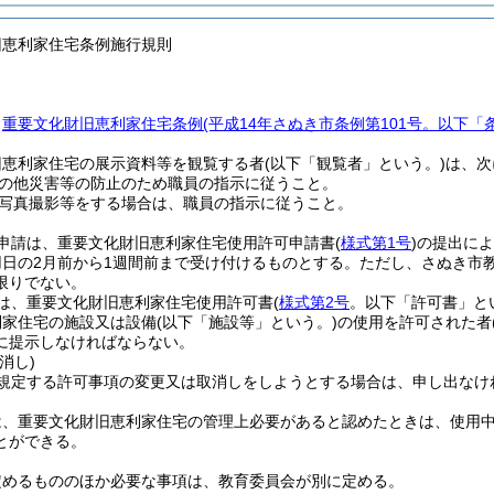
旧恵利家住宅条例施行規則
、
重要文化財旧恵利家住宅条例
(平成14年さぬき市条例第101号。以下「
旧恵利家住宅の展示資料等を観覧する者
(以下「観覧者」という。)
は、次
の他災害等の防止のため職員の指示に従うこと。
写真撮影等をする場合は、職員の指示に従うこと。
申請は、重要文化財旧恵利家住宅使用許可申請書
(
様式第1号
)
の提出によ
日の2月前から1週間前まで受け付けるものとする。
ただし、さぬき市
限りでない。
は、重要文化財旧恵利家住宅使用許可書
(
様式第2号
。以下「許可書」と
利家住宅の施設又は設備
(以下「施設等」という。)
の使用を許可された者
に提示しなければならない。
消し)
規定する許可事項の変更又は取消しをしようとする場合は、申し出なけ
は、重要文化財旧恵利家住宅の管理上必要があると認めたときは、使用
とができる。
定めるもののほか必要な事項は、教育委員会が別に定める。