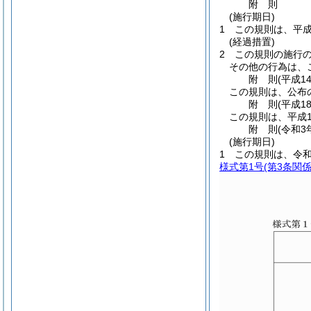
附
則
(施行期日)
1
この規則は、平成
(経過措置)
2
この規則の施行
その他の行為は、
附
則
(平成1
この規則は、公布
附
則
(平成1
この規則は、平成1
附
則
(令和3
(施行期日)
1
この規則は、令和
様式第1号
(第3条関係