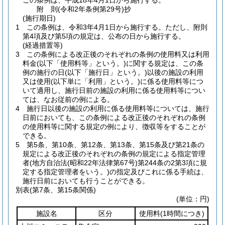
この条例は、平成18年4月1日から施行する。
附
則
(令和2年
条例第29号)
抄
(施行期日)
1
この条例は、令和3年4月1日から施行する。
ただし、附則
第4項及び第5項の規定は、公布の日から施行する。
(経過措置等)
3
この条例による改正後のそれぞれの条例の使用料又は利用
料金
(以下「使用料等」という。)
に関する規定は、この条
例の施行の日
(以下「施行日」という。)
以後の施設の利用
又は使用
(以下単に「利用」という。)
に係る使用料等につ
いて適用し、施行日前の施設の利用に係る使用料等につい
ては、なお従前の例による。
4
施行日以後の施設の利用に係る使用料等については、施行
日前においても、この条例による改正後のそれぞれの条例
の使用料等に関する規定の例により、徴収等をすることが
できる。
5
第5条、第10条、第12条、第13条、第15条及び第21条の
規定による改正後のそれぞれの条例の規定による指定管理
者
(地方自治法
(昭和22年法律第67号)
第244条の2第3項に規
定する指定管理者をいう。)
の指定及びこれに係る手続は、
施行日前においても行うことができる。
別表
(第7条、第15条関係)
(単位：円)
施設名
区分
使用料
(1時間につき)