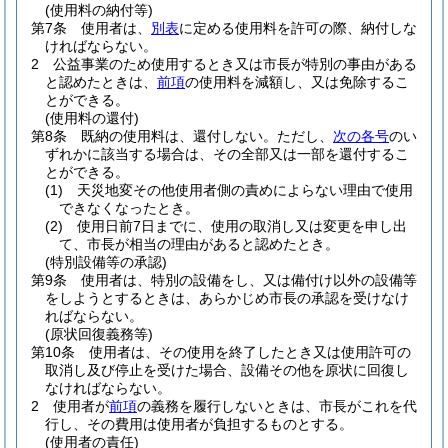
(使用料の納付等)
第7条
使用者は、
別表
に定める使用料を許可の際、納付しな
ければならない。
2
公益事業のため使用するとき又は市長が特別の事由がある
と認めたときは、
前項
の使用料を減額し、又は免除するこ
とができる。
(使用料の還付)
第8条
既納の使用料は、還付しない。
ただし、
次の各号
のい
ずれかに該当する場合は、その全部又は一部を還付するこ
とができる。
(1)
天災地変その他使用者側の責めによらない理由で使用
できなくなったとき。
(2)
使用日前7日までに、使用の取消し又は変更を申し出
て、市長が相当の理由があると認めたとき。
(特別設備等の承認)
第9条
使用者は、特別の設備をし、又は備付け以外の設備等
をしようとするときは、あらかじめ市長の承認を受けなけ
ればならない。
(原状回復義務等)
第10条
使用者は、その使用を終了したとき又は使用許可の
取消し及び停止を受けた場合、設備その他を原状に回復し
なければならない。
2
使用者が
前項
の義務を履行しないときは、市長がこれを代
行し、その費用は使用者が負担するものとする。
(使用者の責任)