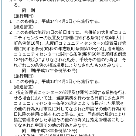
る。
附
則
(施行期日)
1
この条例は、平成14年4月1日から施行する。
(経過措置)
2
この条例の施行の日の前日までに、合併前の大川町コミュ
ニティセンターの設置及び管理に関する条例
(平成4年大川
町条例第18号)
、志度町コミュニティセンターの設置及び管
理に関する条例
(昭和61年志度町条例第13号)
又は造田地区
コミュニティセンターに関する条例
(昭和60年長尾町条例第
13号)
の規定によりなされた処分、手続その他の行為は、そ
れぞれこの条例の相当規定によりなされたものとみなす。
附
則
(平成17年
条例第42号)
(施行期日)
1
この条例は、平成18年4月1日から施行する。
(経過措置)
2
指定管理者にセンターの管理及び運営に関する業務を行わ
せる場合においては、当該業務を行わせる日前にさぬき市
コミュニティセンター条例の規定により市長がした承認そ
の他の行為又は市長に対してなされた申請その他の行為
(同
日以降の使用に係るものに限る。)
は、同条例の規定により
指定管理者がした承認その他の行為又は指定管理者に対し
てなされた申請その他の行為とみなす。
附
則
(平成18年
条例第18号)