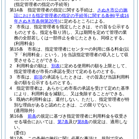
(指定管理者の指定の手続等)
第14条
指定管理者の指定に関する手続は、
さぬき市公の施
設における指定管理者の指定の手続等に関する条例
(平成16
年さぬき市条例第20号)
に定めるところによる。
2
市長は、指定管理者を指定したときは、その旨を公示する
ものとする。
指定を取り消し、又は期間を定めて管理の業
務の全部若しくは一部停止を命じたときも、同様とする。
(利用料金)
第15条
市長は、指定管理者にセンターの利用に係る料金
(以
下「利用料金」という。)
を当該指定管理者の収入として収
受させることができる。
2
利用料金の額は、
別表
に定める使用料の額を上限として、
指定管理者が市長の承認を受けて定めるものとする。
3
市長は、
前項
の承認をしたときは、その旨及び当該利用料
金の額を公示するものとする。
4
指定管理者は、あらかじめ市長の承認を受けて定めた基準
により、利用料金を減額し、又は免除することができる。
5
既納の利用料金は、還付しない。
ただし、指定管理者が特
別な理由があると認めたときは、この限りでない。
(適用除外)
第16条
前条
の規定に基づき指定管理者に利用料金を収受さ
せる場合においては、
第7条
及び
第8条
の規定は、適用しな
い。
(委任)
第17条
この条例の施行に関し必要な事項は、規則で定め