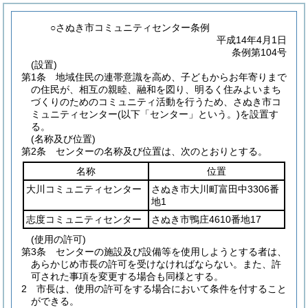
○さぬき市コミュニティセンター条例
平成14年4月1日
条例第104号
(設置)
第1条
地域住民の連帯意識を高め、子どもからお年寄りまで
の住民が、相互の親睦、融和を図り、明るく住みよいまち
づくりのためのコミュニティ活動を行うため、さぬき市コ
ミュニティセンター
(以下「センター」という。)
を設置す
る。
(名称及び位置)
第2条
センターの名称及び位置は、次のとおりとする。
名称
位置
大川コミュニティセンター
さぬき市大川町富田中3306番
地1
志度コミュニティセンター
さぬき市鴨庄4610番地17
(使用の許可)
第3条
センターの施設及び設備等を使用しようとする者は、
あらかじめ市長の許可を受けなければならない。
また、許
可された事項を変更する場合も同様とする。
2
市長は、使用の許可をする場合において条件を付すること
ができる。