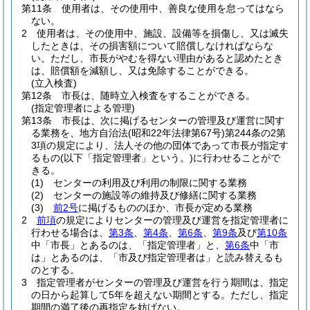
第11条
使用者は、その使用中、善良な使用を怠ってはなら
ない。
2
使用者は、その使用中、施設、設備等を損傷し、又は滅失
したときは、その損害額について賠償しなければならな
い。
ただし、市長がやむを得ない理由があると認めたとき
は、賠償額を減額し、又は免除することができる。
(立入検査)
第12条
市長は、随時立入検査をすることができる。
(指定管理者による管理)
第13条
市長は、次に掲げるセンターの管理及び運営に関す
る業務を、地方自治法
(昭和22年法律第67号)
第244条の2第
3項の規定により、法人その他の団体であって市長が指定す
るもの
(以下「指定管理者」という。)
に行わせることがで
きる。
(1)
センターの利用及び利用の制限に関する業務
(2)
センターの施設等の維持及び修繕に関する業務
(3)
前2号
に掲げるもののほか、市長が定める業務
2
前項
の規定によりセンターの管理及び運営を指定管理者に
行わせる場合は、
第3条
、
第4条
、
第6条
、
第9条
及び
第10条
中「市長」とあるのは、「指定管理者」と、
第6条
中「市
は」とあるのは、「市及び指定管理者は」と読み替えるも
のとする。
3
指定管理者がセンターの管理及び運営を行う期間は、指定
の日から起算して5年を超えない期間とする。
ただし、指定
期間の満了後の再指定を妨げない。