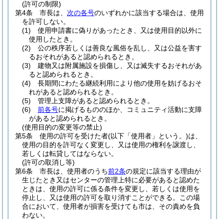
(許可の制限)
第4条
市長は、
次の各号
のいずれかに該当する場合は、使用
を許可しない。
(1)
使用申請書に偽りがあったとき、又は使用目的以外に
使用したとき。
(2)
公の秩序若しくは善良な風俗を乱し、又は公益を害す
るおそれがあると認められるとき。
(3)
建物又は附属施設を損傷し、又は滅失するおそれがあ
ると認められるとき。
(4)
長期間にわたる継続利用により他の使用を妨げるおそ
れがあると認められるとき。
(5)
管理上支障があると認められるとき。
(6)
前各号
に掲げるもののほか、コミュニティ活動に支障
があると認められるとき。
(使用目的の変更等の禁止)
第5条
使用の許可を受けた者
(以下「使用者」という。)
は、
使用の目的を許可なく変更し、又は使用の権利を譲渡し、
若しくは転貸してはならない。
(許可の取消し等)
第6条
市長は、使用者のうち
前2条
の規定に該当する理由が
生じたとき又はセンターの管理上特に必要があると認めた
ときは、使用の許可に係る条件を変更し、若しくは使用を
停止し、又は使用の許可を取り消すことができる。
この場
合において、使用者が損害を受けても市は、その責めを負
わない。