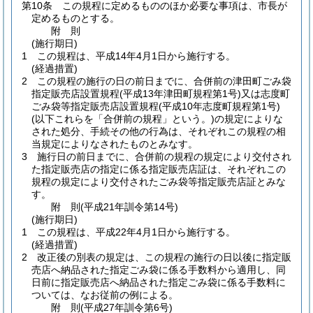
第10条
この規程に定めるもののほか必要な事項は、市長が
定めるものとする。
附
則
(施行期日)
1
この規程は、平成14年4月1日から施行する。
(経過措置)
2
この規程の施行の日の前日までに、合併前の津田町ごみ袋
指定販売店設置規程
(平成13年津田町規程第1号)
又は志度町
ごみ袋等指定販売店設置規程
(平成10年志度町規程第1号)
(以下これらを「合併前の規程」という。)
の規定によりな
された処分、手続その他の行為は、それぞれこの規程の相
当規定によりなされたものとみなす。
3
施行日の前日までに、合併前の規程の規定により交付され
た指定販売店の指定に係る指定販売店証は、それぞれこの
規程の規定により交付されたごみ袋等指定販売店証とみな
す。
附
則
(平成21年
訓令第14号)
(施行期日)
1
この規程は、平成22年4月1日から施行する。
(経過措置)
2
改正後の別表の規定は、この規程の施行の日以後に指定販
売店へ納品された指定ごみ袋に係る手数料から適用し、同
日前に指定販売店へ納品された指定ごみ袋に係る手数料に
ついては、なお従前の例による。
附
則
(平成27年
訓令第6号)