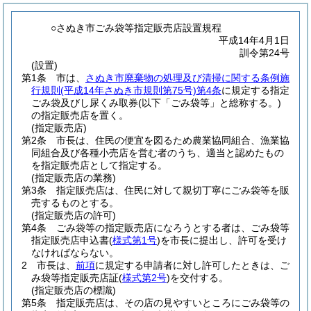
○さぬき市ごみ袋等指定販売店設置規程
平成14年4月1日
訓令第24号
(設置)
第1条
市は、
さぬき市廃棄物の処理及び清掃に関する条例施
行規則
(平成14年さぬき市規則第75号)
第4条
に規定する指定
ごみ袋及びし尿くみ取券
(以下「ごみ袋等」と総称する。)
の指定販売店を置く。
(指定販売店)
第2条
市長は、住民の便宜を図るため農業協同組合、漁業協
同組合及び各種小売店を営む者のうち、適当と認めたもの
を指定販売店として指定する。
(指定販売店の業務)
第3条
指定販売店は、住民に対して親切丁寧にごみ袋等を販
売するものとする。
(指定販売店の許可)
第4条
ごみ袋等の指定販売店になろうとする者は、ごみ袋等
指定販売店申込書
(
様式第1号
)
を市長に提出し、許可を受け
なければならない。
2
市長は、
前項
に規定する申請者に対し許可したときは、ご
み袋等指定販売店証
(
様式第2号
)
を交付する。
(指定販売店の標識)
第5条
指定販売店は、その店の見やすいところにごみ袋等の