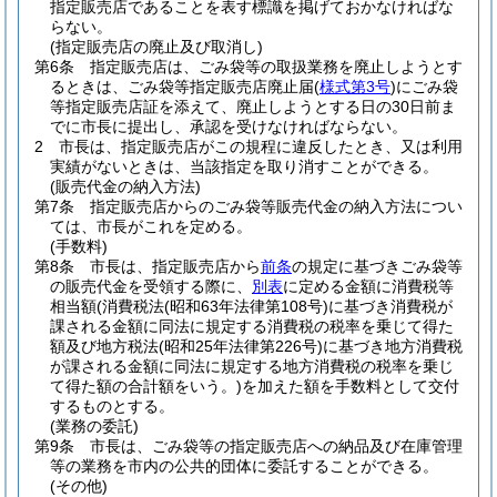
指定販売店であることを表す標識を掲げておかなければな
らない。
(指定販売店の廃止及び取消し)
第6条
指定販売店は、ごみ袋等の取扱業務を廃止しようとす
るときは、ごみ袋等指定販売店廃止届
(
様式第3号
)
にごみ袋
等指定販売店証を添えて、廃止しようとする日の30日前ま
でに市長に提出し、承認を受けなければならない。
2
市長は、指定販売店がこの規程に違反したとき、又は利用
実績がないときは、当該指定を取り消すことができる。
(販売代金の納入方法)
第7条
指定販売店からのごみ袋等販売代金の納入方法につい
ては、市長がこれを定める。
(手数料)
第8条
市長は、指定販売店から
前条
の規定に基づきごみ袋等
の販売代金を受領する際に、
別表
に定める金額に消費税等
相当額
(消費税法
(昭和63年法律第108号)
に基づき消費税が
課される金額に同法に規定する消費税の税率を乗じて得た
額及び地方税法
(昭和25年法律第226号)
に基づき地方消費税
が課される金額に同法に規定する地方消費税の税率を乗じ
て得た額の合計額をいう。)
を加えた額を手数料として交付
するものとする。
(業務の委託)
第9条
市長は、ごみ袋等の指定販売店への納品及び在庫管理
等の業務を市内の公共的団体に委託することができる。
(その他)