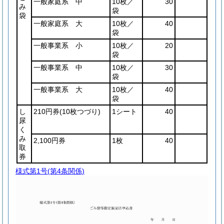
一般家庭系 中
10枚／
30
み
袋
袋
一般家庭系 大
10枚／
40
袋
一般事業系 小
10枚／
20
袋
一般事業系 中
10枚／
30
袋
一般事業系 大
10枚／
40
袋
し
210円券
(10枚つづり)
1シート
40
尿
く
み
2,100円券
1枚
40
取
券
様式第1号
(第4条関係)