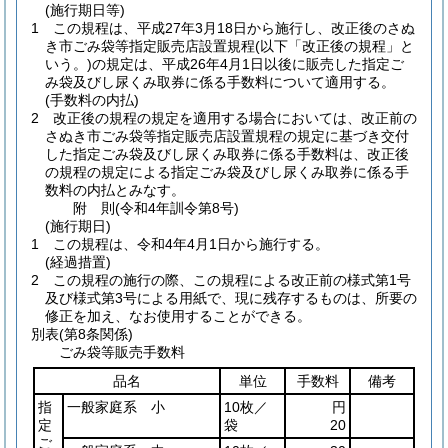
(施行期日等)
1
この規程は、平成27年3月18日から施行し、改正後のさぬ
き市ごみ袋等指定販売店設置規程
(以下「改正後の規程」と
いう。)
の規定は、平成26年4月1日以後に販売した指定ご
み袋及びし尿くみ取券に係る手数料について適用する。
(手数料の内払)
2
改正後の規程の規定を適用する場合においては、改正前の
さぬき市ごみ袋等指定販売店設置規程の規定に基づき交付
した指定ごみ袋及びし尿くみ取券に係る手数料は、改正後
の規程の規定による指定ごみ袋及びし尿くみ取券に係る手
数料の内払とみなす。
附
則
(令和4年
訓令第8号)
(施行期日)
1
この規程は、令和4年4月1日から施行する。
(経過措置)
2
この規程の施行の際、この規程による改正前の様式第1号
及び様式第3号による用紙で、現に残存するものは、所要の
修正を加え、なお使用することができる。
別表
(第8条関係)
ごみ袋等販売手数料
品名
単位
手数料
備考
指
一般家庭系 小
10枚／
円
定
袋
20
ご