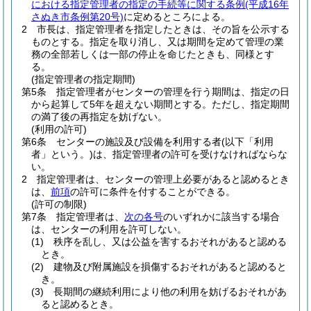
における指定管理者の指定の手続等に関する条例
(平成16年
さぬき市条例第20号)
に定めるところによる。
2
市長は、指定管理者を指定したときは、その旨を公示する
ものとする。
指定を取り消し、又は期間を定めて管理の業
務の全部若しくは一部の停止を命じたときも、同様とす
る。
(指定管理者の指定期間)
第5条
指定管理者がセンターの管理を行う期間は、指定の日
から起算して5年を超えない期間とする。
ただし、指定期間
の満了後の再指定を妨げない。
(利用の許可)
第6条
センターの施設及び設備を利用する者
(以下「利用
者」という。)
は、指定管理者の許可を受けなければならな
い。
2
指定管理者は、センターの管理上必要があると認めるとき
は、
前項
の許可に条件を付することができる。
(許可の制限)
第7条
指定管理者は、
次の各号
のいずれかに該当する場合
は、センターの利用を許可しない。
(1)
秩序を乱し、又は公益を害するおそれがあると認める
とき。
(2)
建物及び附属施設を損傷するおそれがあると認めると
き。
(3)
長期間の継続利用により他の利用を妨げるおそれがあ
ると認めるとき。