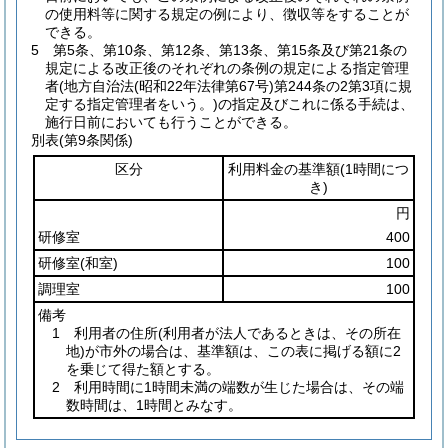
の使用料等に関する規定の例により、徴収等をすることが
できる。
5
第5条、第10条、第12条、第13条、第15条及び第21条の
規定による改正後のそれぞれの条例の規定による指定管理
者
(地方自治法
(昭和22年法律第67号)
第244条の2第3項に規
定する指定管理者をいう。)
の指定及びこれに係る手続は、
施行日前においても行うことができる。
別表
(第9条関係)
区分
利用料金の基準額
(1時間につ
き)
円
研修室
400
研修室
(和室)
100
調理室
100
備考
1 利用者の住所
(利用者が法人であるときは、その所在
地)
が市外の場合は、基準額は、この表に掲げる額に2
を乗じて得た額とする。
2 利用時間に1時間未満の端数が生じた場合は、その端
数時間は、1時間とみなす。