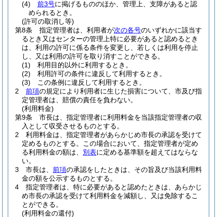
(4)
前3号
に掲げるもののほか、管理上、支障があると認
められるとき。
(許可の取消し等)
第8条
指定管理者は、利用者が
次の各号
のいずれかに該当す
るとき又はセンターの管理上特に必要があると認めるとき
は、利用の許可に係る条件を変更し、若しくは利用を停止
し、又は利用の許可を取り消すことができる。
(1)
利用目的以外に利用するとき。
(2)
利用許可の条件に違反して利用するとき。
(3)
この条例に違反して利用するとき。
2
前項
の規定により利用者に生じた損害について、市及び指
定管理者は、賠償の責任を負わない。
(利用料金)
第9条
市長は、指定管理者に利用料金を当該指定管理者の収
入として収受させるものとする。
2
利用料金は、指定管理者があらかじめ市長の承認を受けて
定めるものとする。
この場合において、指定管理者が定め
る利用料金の額は、
別表
に定める基準額を超えてはならな
い。
3
市長は、
前項
の承認をしたときは、その旨及び当該利用料
金の額を公示するものとする。
4
指定管理者は、特に必要があると認めたときは、あらかじ
め市長の承認を受けて利用料金を減額し、又は免除するこ
とができる。
(利用料金の還付)