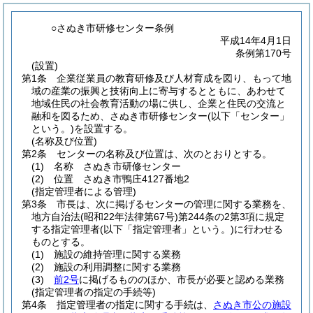
○さぬき市研修センター条例
平成14年4月1日
条例第170号
(設置)
第1条
企業従業員の教育研修及び人材育成を図り、もって地
域の産業の振興と技術向上に寄与するとともに、あわせて
地域住民の社会教育活動の場に供し、企業と住民の交流と
融和を図るため、さぬき市研修センター
(以下「センター」
という。)
を設置する。
(名称及び位置)
第2条
センターの名称及び位置は、次のとおりとする。
(1)
名称 さぬき市研修センター
(2)
位置 さぬき市鴨庄4127番地2
(指定管理者による管理)
第3条
市長は、次に掲げるセンターの管理に関する業務を、
地方自治法
(昭和22年法律第67号)
第244条の2第3項に規定
する指定管理者
(以下「指定管理者」という。)
に行わせる
ものとする。
(1)
施設の維持管理に関する業務
(2)
施設の利用調整に関する業務
(3)
前2号
に掲げるもののほか、市長が必要と認める業務
(指定管理者の指定の手続等)
第4条
指定管理者の指定に関する手続は、
さぬき市公の施設