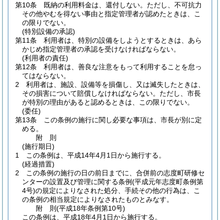
第10条
既納の利用料金は、還付しない。
ただし、不可抗力
その他やむを得ない事由と指定管理者が認めたときは、こ
の限りでない。
(特別設備の承認)
第11条
利用者は、特別の設備をしようとするときは、あら
かじめ指定管理者の承認を受けなければならない。
(利用者の責任)
第12条
利用者は、善良な注意をもって利用することを怠っ
てはならない。
2
利用者は、施設、設備等を損傷し、又は滅失したときは、
その損害について賠償しなければならない。
ただし、市長
が特別の理由があると認めるときは、この限りでない。
(委任)
第13条
この条例の施行に関し必要な事項は、市長が別に定
める。
附
則
(施行期日)
1
この条例は、平成14年4月1日から施行する。
(経過措置)
2
この条例の施行の日の前日までに、合併前の志度町研修セ
ンターの設置及び管理に関する条例
(平成元年志度町条例第
4号)
の規定によりなされた処分、手続その他の行為は、こ
の条例の相当規定によりなされたものとみなす。
附
則
(平成18年
条例第10号)
この条例は、平成18年4月1日から施行する。