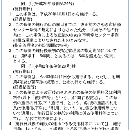
附
則
(平成20年
条例第24号)
(施行期日)
1
この条例は、平成20年10月1日から施行する。
(経過措置)
2
この条例の施行の日の前日までに、改正前のさぬき市研修
センター条例の規定によりなされた処分、手続その他の行
為は、この条例による改正後のさぬき市研修センター条例
の相当規定によりなされたものとみなす。
(指定管理者の指定期間の特例)
3
この条例の施行後最初の指定管理者の指定期間について
は、第5条中「5年間」とあるのは「5年を超えない期間」
とする。
附
則
(令和2年
条例第29号)
抄
(施行期日)
1
この条例は、令和3年4月1日から施行する。
ただし、附則
第4項及び第5項の規定は、公布の日から施行する。
(経過措置等)
3
この条例による改正後のそれぞれの条例の使用料又は利用
料金
(以下「使用料等」という。)
に関する規定は、この条
例の施行の日
(以下「施行日」という。)
以後の施設の利用
又は使用
(以下単に「利用」という。)
に係る使用料等につ
いて適用し、施行日前の施設の利用に係る使用料等につい
ては、なお従前の例による。
4
施行日以後の施設の利用に係る使用料等については、施行
日前においても、この条例による改正後のそれぞれの条例