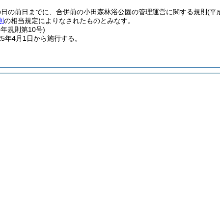
の日の前日までに、合併前の小田森林浴公園の管理運営に関する規則
(平
則
の相当規定によりなされたものとみなす。
5年
規則第10号)
5年4月1日から施行する。