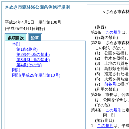
さぬき市森林浴公園条例施行規則
○さぬき市森
平成14年4月1日 規則第108号
(趣旨)
(平成25年4月1日施行)
第1条
この規則
は
(行為の禁止)
条項目次
沿革
第2条
さぬき市森
本則
この限りでない。
第1条
(趣旨)
(1)
公園を破損し
第2条
(行為の禁止)
(2)
竹木を伐採し
第3条
(利用の禁止)
(3)
土地の形質を
第4条
(その他)
(4)
鳥獣類を捕獲
附則
(5)
指定された場
附則
(平成25年規則第10号)
(6)
火気を持ち遊
(7)
前各号
に掲げ
(利用の禁止)
第3条
市長は、公
は、公園を保全し
(その他)
第4条
この規則
に
附
則
(施行期日)
1
この規則
は、平成