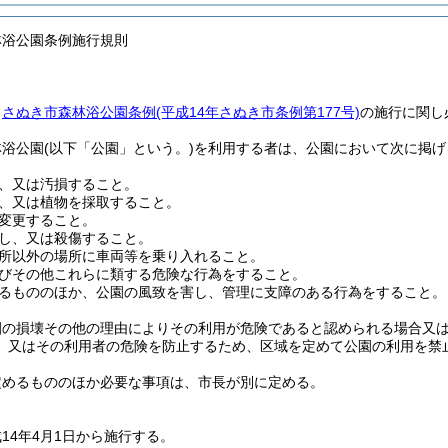
林浴公園条例施行規則
、
さぬき市森林浴公園条例
(平成14年さぬき市条例第177号)
の施行に関し
林浴公園
(以下「公園」という。)
を利用する者は、公園において次に掲げ
、又は汚損すること。
、又は植物を採取すること。
変更すること。
し、又は殺傷すること。
所以外の場所に車両等を乗り入れること。
びその他これらに類する危険な行為をすること。
るもののほか、公園の風致を害し、管理に支障のある行為をすること。
園の損壊その他の理由によりその利用が危険であると認められる場合又
、又はその利用者の危険を防止するため、区域を定めて公園の利用を禁
定めるもののほか必要な事項は、市長が別に定める。
14年4月1日から施行する。