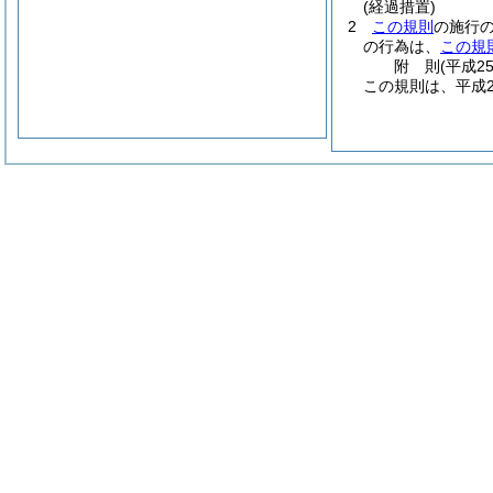
(経過措置)
2
この規則
の施行
の行為は、
この規
附
則
(平成2
この規則は、平成2