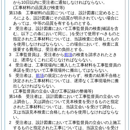
から10日以内に受注者に通知しなければならない。
(工事材料の品質及び検査等)
第13条
工事材料の品質については、設計図書に定めるとこ
ろによる。
設計図書にその品質が明示されていない場合に
あっては、中等の品質を有するものとする。
2
受注者は、設計図書において工事監督員の検査
(確認を含
む。以下この条において同じ。)
を受けて使用すべきものと
指定された工事材料については、当該検査に合格したもの
を使用しなければならない。
この場合において、検査に直
接要する費用は、受注者の負担とする。
3
工事監督員は、受注者から
前項
の検査を請求されたとき
は、遅滞なくこれに応じなければならない。
4
受注者は、工事現場内に搬入した工事材料を工事監督員の
承諾を受けないで工事現場外に搬出してはならない。
5
受注者は、
前項
の規定にかかわらず、検査の結果不合格と
決定された工事材料については、遅滞なく工事現場外に搬
出しなければならない。
(工事監督員の立会い及び工事記録の整備等)
第14条
受注者は、設計図書において工事監督員の立会いの
上調合し、又は調合について見本検査を受けるものと指定
された工事材料については、当該立会いを受けて調合し、
又は当該見本検査に合格したものを使用しなければならな
い。
2
受注者は、設計図書において工事監督員の立会いの上施工
するものと指定された工事については、当該立会いを受け