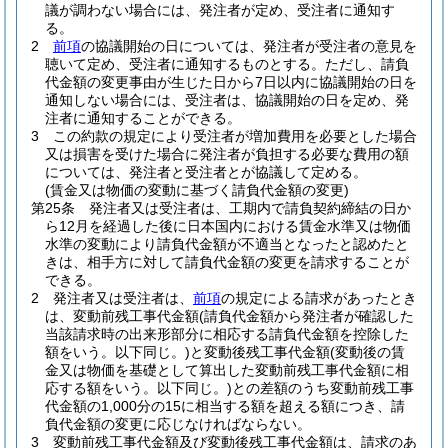
議が調わない場合には、発注者が定め、受注者に通知す
る。
2
前項
の協議開始の日については、発注者が受注者の意見を
聴いて定め、受注者に通知するものとする。
ただし、請負
代金額の変更事由が生じた日から7日以内に協議開始の日を
通知しない場合には、受注者は、協議開始の日を定め、発
注者に通知することができる。
3
この約款の規定により受注者が増加費用を必要とした場合
又は損害を受けた場合に発注者が負担する必要な費用の額
については、発注者と受注者とが協議して定める。
(賃金又は物価の変動に基づく請負代金額の変更)
第25条
発注者又は受注者は、工期内で請負契約締結の日か
ら12月を経過した後に日本国内における賃金水準又は物価
水準の変動により請負代金額が不適当となったと認めたと
きは、相手方に対して請負代金額の変更を請求することが
できる。
2
発注者又は受注者は、
前項
の規定による請求があったとき
は、変動前残工事代金額
(請負代金額から発注者が確認した
当該請求時の出来形部分に相応する請負代金額を控除した
額をいう。以下同じ。)
と変動後残工事代金額
(変動後の賃
金又は物価を基礎として算出した変動前残工事代金額に相
応する額をいう。以下同じ。)
との差額のうち変動前残工事
代金額の1,000分の15に相当する額を超える額につき、請
負代金額の変更に応じなければならない。
3
変動前残工事代金額及び変動後残工事代金額は、請求のあ