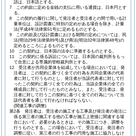
語は、日本語とする。
7
この約款に定める金銭の支払に用いる通貨は、日本円とす
る。
8
この契約の履行に関して発注者と受注者との間で用いる計
量単位は、設計図書に特別の定めがある場合を除き、計量
法
(平成4年法律第51号)
に定めるものとする。
9
この約款及び設計図書における期間の定めについては、民
法
(明治29年法律第89号)
及び商法
(明治32年法律第48号)
の
定めるところによるものとする。
10
この契約は、日本国の法令に準拠するものとする。
11
この契約に係る訴訟については、日本国の裁判所をもっ
て合意による専属的管轄裁判所とする。
12
受注者が共同企業体を結成している場合においては、発
注者は、この契約に基づく全ての行為を共同企業体の代表
者に対して行うものとし、発注者が当該代表者に対して行
ったこの契約に基づく全ての行為は、当該企業体の全ての
構成員に対して行ったものとみなし、また、受注者は、発
注者に対して行うこの契約に基づく全ての行為について当
該代表者を通じて行わなければならない。
(関連工事の調整)
第2条
発注者は、受注者の施工する工事及び発注者の発注に
係る第三者の施工する他の工事が施工上密接に関連する場
合において、必要があるときは、その施工につき、調整を
行うものとする。
この場合において、受注者は、発注者の
調整に従い、第三者の行う工事の円滑な施工に協力しなけ