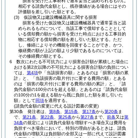
損害を受けた工事材料で通常妥当と認められるものに
相応する請負代金額とし、残存価値がある場合にはその
評価額を差し引いた額とする。
(3)
仮設物又は建設機械器具に関する損害
損害を受けた仮設物又は建設機械器具で通常妥当と認
められるものについて、当該工事で償却することとして
いる償却費の額から損害を受けた時点における工事目的
物に相応する償却費の額を差し引いた額とする。ただ
し、修繕によりその機能を回復することができ、かつ、
修繕費の額が上記の額より少額であるものについては、
その修繕費の額とする。
6
数次にわたる不可抗力により損害合計額が累積した場合に
おける第2次以降の不可抗力による損害合計額の負担につい
ては、
第4項
中「当該損害の額」とあるのは「損害の額の累
計」と、「当該損害の取片付けに要する費用の額」とある
のは「損害の取片付けに要する費用の額の累計」と、「請
負代金額の100分の1を超える額」とあるのは「請負代金額
の100分の1を超える額から既に負担した額を差し引いた
額」として
同項
を適用する。
(請負代金額の変更に代える設計図書の変更)
第30条
発注者は、
第8条
、
第15条
、
第17条
から
第20条
ま
で、
第21条
、
第22条
、
第25条
から
第27条
まで、
前条
又は
第
34条
の規定により請負代金額を増額すべき場合又は費用を
負担すべき場合において、特別の理由があるときは、請負
代金額の増額又は負担額の全部又は一部に代えて設計図書