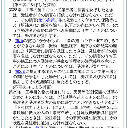
(第三者に及ぼした損害)
第28条
工事の施工について第三者に損害を及ぼしたとき
は、受注者がその損害を賠償しなければならない。
ただ
し、その損害
(
第55条第1項
の規定により付された保険等に
より填補された部分を除く。以下この条において同じ。)
の
うち発注者の責めに帰すべき事由により生じたものについ
ては、発注者が負担する。
2
前項
の規定にかかわらず、工事の施工に伴い通常避けるこ
とができない騒音、振動、地盤沈下、地下水の断絶等の理
由により第三者に損害を及ぼしたときは、発注者がその損
害を負担しなければならない。
ただし、その損害のうち工
事の施工につき受注者が善良な管理者の注意義務を怠った
ことにより生じたものについては、受注者が負担する。
3
前2項
に規定する場合その他工事の施工について第三者と
の間に紛争を生じた場合においては、発注者及び受注者は
協力してその処理解決に当たるものとする。
(不可抗力による損害)
第29条
工事目的物の引渡し前に、天災等
(設計図書で基準を
定めたものにあっては、当該基準を超えるものに限る。)
で
発注者と受注者双方の責めに帰すことができないもの
(以下
「不可抗力」という。)
により、工事目的物、仮設物又は工
事現場に搬入済みの工事材料若しくは建設機械器具に損害
が生じたときは、受注者は、その事実の発生後直ちにその
状況を発注者に通知しなければならない。