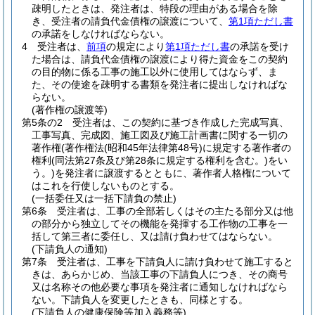
疎明したときは、発注者は、特段の理由がある場合を除
き、受注者の請負代金債権の譲渡について、
第1項ただし書
の承諾をしなければならない。
4
受注者は、
前項
の規定により
第1項ただし書
の承諾を受け
た場合は、請負代金債権の譲渡により得た資金をこの契約
の目的物に係る工事の施工以外に使用してはならず、ま
た、その使途を疎明する書類を発注者に提出しなければな
らない。
(著作権の譲渡等)
第5条の2
受注者は、この契約に基づき作成した完成写真、
工事写真、完成図、施工図及び施工計画書に関する一切の
著作権
(著作権法
(昭和45年法律第48号)
に規定する著作者の
権利
(同法第27条及び第28条に規定する権利を含む。)
をい
う。)
を発注者に譲渡するとともに、著作者人格権について
はこれを行使しないものとする。
(一括委任又は一括下請負の禁止)
第6条
受注者は、工事の全部若しくはその主たる部分又は他
の部分から独立してその機能を発揮する工作物の工事を一
括して第三者に委任し、又は請け負わせてはならない。
(下請負人の通知)
第7条
受注者は、工事を下請負人に請け負わせて施工すると
きは、あらかじめ、当該工事の下請負人につき、その商号
又は名称その他必要な事項を発注者に通知しなければなら
ない。
下請負人を変更したときも、同様とする。
(下請負人の健康保険等加入義務等)