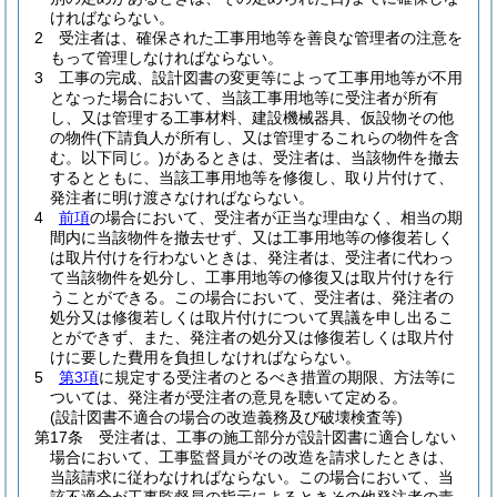
ければならない。
2
受注者は、確保された工事用地等を善良な管理者の注意を
もって管理しなければならない。
3
工事の完成、設計図書の変更等によって工事用地等が不用
となった場合において、当該工事用地等に受注者が所有
し、又は管理する工事材料、建設機械器具、仮設物その他
の物件
(下請負人が所有し、又は管理するこれらの物件を含
む。以下同じ。)
があるときは、受注者は、当該物件を撤去
するとともに、当該工事用地等を修復し、取り片付けて、
発注者に明け渡さなければならない。
4
前項
の場合において、受注者が正当な理由なく、相当の期
間内に当該物件を撤去せず、又は工事用地等の修復若しく
は取片付けを行わないときは、発注者は、受注者に代わっ
て当該物件を処分し、工事用地等の修復又は取片付けを行
うことができる。
この場合において、受注者は、発注者の
処分又は修復若しくは取片付けについて異議を申し出るこ
とができず、また、発注者の処分又は修復若しくは取片付
けに要した費用を負担しなければならない。
5
第3項
に規定する受注者のとるべき措置の期限、方法等に
ついては、発注者が受注者の意見を聴いて定める。
(設計図書不適合の場合の改造義務及び破壊検査等)
第17条
受注者は、工事の施工部分が設計図書に適合しない
場合において、工事監督員がその改造を請求したときは、
当該請求に従わなければならない。
この場合において、当