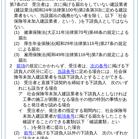
第7条の2
受注者は、次に掲げる届出をしていない建設業者
(建設業法
(昭和24年法律第100号)
第2条第3項に定める建設
業者をいい、当該届出の義務がない者を除く。以下「社会
保険等未加入建設業者」という。)
を下請負人としてはなら
ない。
(1)
健康保険法
(大正11年法律第70号)
第48条の規定による
届出
(2)
厚生年金保険法
(昭和29年法律第115号)
第27条の規定
による届出
(3)
雇用保険法
(昭和49年法律第116号)
第7条の規定による
届出
2
前項
の規定にかかわらず、受注者は、
次の各号
に掲げる下
請負人の区分に応じ、
当該各号
に定める場合には、社会保
険等未加入建設業者を当該下請負人とすることができる。
(1)
受注者と直接下請契約を締結する下請負人 次のいず
れにも該当する場合
ア
社会保険等未加入建設業者を下請負人としなければ
工事の施工が困難となる場合その他の特別の事情があ
ると発注者が認める場合
イ
受注者が、発注者の指定する期間内に、社会保険等
未加入建設業者が
前項各号
に掲げる届出をしたことを
確認することのできる書類
(以下「確認書類」とい
う。)
を発注者に提出した場合
(2)
前号
に掲げる下請負人以外の下請負人 次のいずれか
に該当する場合