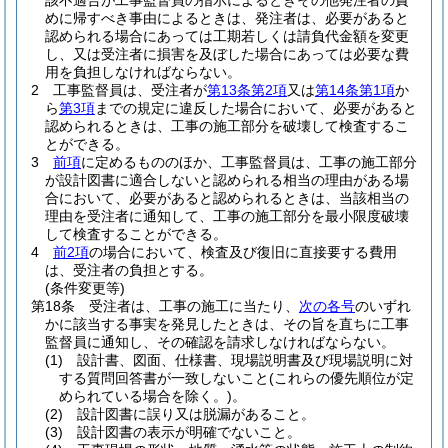
該不適合が工事監督員の指示によるときその他発注者の責
めに帰すべき事由によるときは、発注者は、必要があると
認められる場合にあっては工期若しくは請負代金額を変更
し、又は受注者に損害を及ぼした場合にあっては必要な費
用を負担しなければならない。
2
工事監督員は、受注者が
第13条第2項
又は
第14条第1項
か
ら
第3項
までの規定に違反した場合において、必要があると
認められるときは、工事の施工部分を破壊して検査するこ
とができる。
3
前項
に定めるもののほか、工事監督員は、工事の施工部分
が設計図書に適合しないと認められる相当の理由がある場
合において、必要があると認められるときは、当該相当の
理由を受注者に通知して、工事の施工部分を最小限度破壊
して検査することができる。
4
前2項
の場合において、検査及び復旧に直接要する費用
は、受注者の負担とする。
(条件変更等)
第18条
受注者は、工事の施工に当たり、
次の各号
のいずれ
かに該当する事実を発見したときは、その旨を直ちに工事
監督員に通知し、その確認を請求しなければならない。
(1)
設計書、図面、仕様書、現場説明書及び現場説明に対
する質問回答書が一致しないこと
(これらの優先順位が定
められている場合を除く。)
。
(2)
設計図書に誤り又は脱漏があること。
(3)
設計図書の表示が明確でないこと。