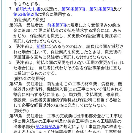
るものとする。
7
前項ただし書
の規定は、
第50条第3項
、
第51条第5項
及び
第53条第2項
の場合に準用する。
(保証契約の変更)
第36条
受注者は、
前条第3項
の規定により受領済みの前払
金に追加して更に前払金の支払を請求する場合には、あら
かじめ、保証契約を変更し、変更後の保証証書を発注者に
寄託しなければならない。
2
受注者は、
前項
に定めるもののほか、請負代金額が減額さ
れた場合において、保証契約を変更したときは、変更後の
保証証書を直ちに発注者に寄託しなければならない。
3
受注者は、前払金額の変更を伴わない工期の変更が行われ
た場合には、発注者に代わりその旨を保証事業会社に直ち
に通知するものとする。
(前払金の使用等)
第37条
受注者は、前払金をこの工事の材料費、労務費、機
械器具の賃借料、機械購入費
(この工事において償却される
割合に相当する額に限る。)
、動力費、支払運賃、修繕費、
仮設費、労働者災害補償保険料及び保証料に相当する額と
して必要な経費以外の支払に充当してはならない。
(部分払)
第38条
受注者は、工事の完成前に出来形部分並びに工事現
場に搬入済みの工事材料及び製造工事等にある工場製品の
出来形部分
(
第13条第2項
の規定により工事監督員の検査を
要するものにあっては当該検査に合格したもの、工事監督