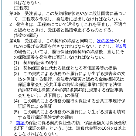
ればならない。
(工程表)
第3条
受注者は、この契約締結後速やかに設計図書に基づい
て、工程表を作成し、発注者に提出しなければならない。
2
発注者は、工程表について遅滞なくこれを審査し、不適当
と認めたときは、受注者と協議修正するものとする。
(契約の保証)
第4条
受注者は、この契約の締結と同時に、
次の各号
のいず
れかに掲げる保証を付さなければならない。
ただし、
第5号
の場合においては、履行保証保険契約の締結後、直ちにそ
の保険証券を発注者に寄託しなければならない。
(1)
契約保証金の納付
(2)
契約保証金に代わる担保となる有価証券等の提供
(3)
この契約による債務の不履行により生ずる損害金の支
払を保証する銀行、発注者が確実と認める金融機関又は
保証事業会社
(公共工事の前払金保証事業に関する法律
(昭和27年法律第184号)
第2条第4項に規定する保証事業
会社をいう。以下同じ。)
の保証
(4)
この契約による債務の履行を保証する公共工事履行保
証証券による保証
(5)
この契約による債務の不履行により生ずる損害を填補
する履行保証保険契約の締結
2
前項
の保証に係る契約保証金の額、保証金額又は保険金額
(以下「保証の額」という。)
は、請負代金額の10分の1以上
としなければならない。