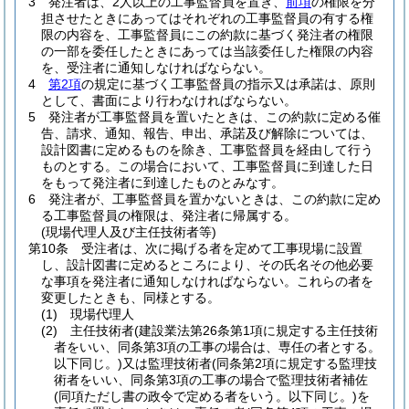
3
発注者は、2人以上の工事監督員を置き、
前項
の権限を分
担させたときにあってはそれぞれの工事監督員の有する権
限の内容を、工事監督員にこの約款に基づく発注者の権限
の一部を委任したときにあっては当該委任した権限の内容
を、受注者に通知しなければならない。
4
第2項
の規定に基づく工事監督員の指示又は承諾は、原則
として、書面により行わなければならない。
5
発注者が工事監督員を置いたときは、この約款に定める催
告、請求、通知、報告、申出、承諾及び解除については、
設計図書に定めるものを除き、工事監督員を経由して行う
ものとする。
この場合において、工事監督員に到達した日
をもって発注者に到達したものとみなす。
6
発注者が、工事監督員を置かないときは、この約款に定め
る工事監督員の権限は、発注者に帰属する。
(現場代理人及び主任技術者等)
第10条
受注者は、次に掲げる者を定めて工事現場に設置
し、設計図書に定めるところにより、その氏名その他必要
な事項を発注者に通知しなければならない。
これらの者を
変更したときも、同様とする。
(1)
現場代理人
(2)
主任技術者
(建設業法第26条第1項に規定する主任技術
者をいい、同条第3項の工事の場合は、専任の者とする。
以下同じ。)
又は監理技術者
(同条第2項に規定する監理技
術者をいい、同条第3項の工事の場合で監理技術者補佐
(同項ただし書の政令で定める者をいう。以下同じ。)
を