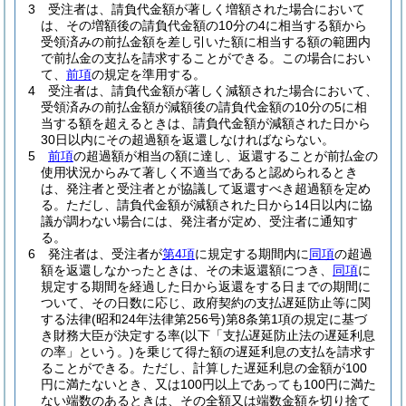
3
受注者は、請負代金額が著しく増額された場合において
は、その増額後の請負代金額の10分の4に相当する額から
受領済みの前払金額を差し引いた額に相当する額の範囲内
で前払金の支払を請求することができる。
この場合におい
て、
前項
の規定を準用する。
4
受注者は、請負代金額が著しく減額された場合において、
受領済みの前払金額が減額後の請負代金額の10分の5に相
当する額を超えるときは、請負代金額が減額された日から
30日以内にその超過額を返還しなければならない。
5
前項
の超過額が相当の額に達し、返還することが前払金の
使用状況からみて著しく不適当であると認められるとき
は、発注者と受注者とが協議して返還すべき超過額を定め
る。
ただし、請負代金額が減額された日から14日以内に協
議が調わない場合には、発注者が定め、受注者に通知す
る。
6
発注者は、受注者が
第4項
に規定する期間内に
同項
の超過
額を返還しなかったときは、その未返還額につき、
同項
に
規定する期間を経過した日から返還をする日までの期間に
ついて、その日数に応じ、政府契約の支払遅延防止等に関
する法律
(昭和24年法律第256号)
第8条第1項の規定に基づ
き財務大臣が決定する率
(以下「支払遅延防止法の遅延利息
の率」という。)
を乗じて得た額の遅延利息の支払を請求す
ることができる。
ただし、計算した遅延利息の金額が100
円に満たないとき、又は100円以上であっても100円に満た
ない端数のあるときは、その全額又は端数金額を切り捨て