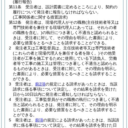
(履行報告)
第11条
受注者は、設計図書に定めるところにより、契約の
履行について発注者に報告しなければならない。
(工事関係者に関する措置請求)
第12条
発注者は、現場代理人がその職務
(主任技術者等又は
専門技術者を兼任する現場代理人にあっては、それらの者
の職務を含む。)
の執行につき著しく不適当と認められると
きは、受注者に対して、その理由を明示した書面により、
必要な措置をとるべきことを請求することができる。
2
発注者又は工事監督員は、主任技術者等又は専門技術者
(これらの者と現場代理人を兼任する者を除く。)
その他受
注者が工事を施工するために使用している下請負人、労働
者等で工事の施工又は管理につき著しく不適当と認められ
るものがあるときは、受注者に対して、その理由を明示し
た書面により、必要な措置をとるべきことを請求すること
ができる。
3
受注者は、
前2項
の規定による請求があったときは、当該
請求に係る事項について決定し、その結果を請求を受けた
日から10日以内に発注者に通知しなければならない。
4
受注者は、工事監督員がその職務の執行につき著しく不適
当と認められるときは、発注者に対して、その理由を明示
した書面により、必要な措置をとるべきことを請求するこ
とができる。
5
発注者は、
前項
の規定による請求があったときは、当該請
求に係る事項について決定し、その結果を請求を受けた日