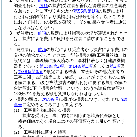
2
発注者は、
前項
の規定による通知を受けたときは、直ちに
調査を行い、
同項
の損害
(受注者が善良な管理者の注意義務
を怠ったことに基づくもの及び
第55条第1項
の規定により
付された保険等により填補された部分を除く。以下この条
において同じ。)
の状況を確認し、その結果を受注者に通知
しなければならない。
3
受注者は、
前項
の規定により損害の状況が確認されたとき
は、損害による費用の負担を発注者に請求することができ
る。
4
発注者は、
前項
の規定により受注者から損害による費用の
負担の請求があったときは、当該損害の額
(工事目的物、仮
設物又は工事現場に搬入済みの工事材料若しくは建設機械
器具であって
第13条第2項
、
第14条第1項
若しくは
第2項
又
は
第38条第3項
の規定による検査、立会いその他受注者の
工事に関する記録等により確認することができるものに係
る額に限る。)
及び当該損害の取片付けに要する費用の額の
合計額
(以下「損害合計額」という。)
のうち請負代金額の
100分の1を超える額を負担しなければならない。
5
損害の額は、
次の各号
に掲げる損害につき、それぞれ
当該
各号
に定めるところにより算定する。
(1)
工事目的物に関する損害
損害を受けた工事目的物に相応する請負代金額とし、
残存価値がある場合にはその評価額を差し引いた額とす
る。
(2)
工事材料に関する損害