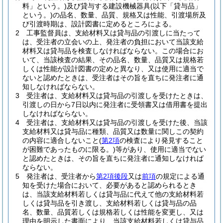
料」という。)
及び貸与する建設機械器具
(以下「貸与品」
という。)
の品名、数量、品質、規格又は性能、引渡場所及
び引渡時期は、設計図書に定めるところによる。
2
工事監督員は、支給材料又は貸与品の引渡しに当たって
は、受注者の立会いの上、発注者の負担において当該支給
材料又は貸与品を検査しなければならない。
この場合にお
いて、当該検査の結果、その品名、数量、品質又は規格若
しくは性能が設計図書の定めと異なり、又は使用に適当で
ないと認めたときは、受注者はその旨を直ちに発注者に通
知しなければならない。
3
受注者は、支給材料又は貸与品の引渡しを受けたときは、
引渡しの日から7日以内に発注者に受領書又は借用書を提出
しなければならない。
4
受注者は、支給材料又は貸与品の引渡しを受けた後、当該
支給材料又は貸与品に種類、品質又は数量に関しこの契約
の内容に適合しないこと
(
第2項
の検査により発見すること
が困難であったものに限る。)
等があり、使用に適当でない
と認めたときは、その旨を直ちに発注者に通知しなければ
ならない。
5
発注者は、受注者から
第2項後段
又は
前項
の規定による通
知を受けた場合において、必要があると認められるとき
は、当該支給材料若しくは貸与品に代えて他の支給材料若
しくは貸与品を引き渡し、支給材料若しくは貸与品の品
名、数量、品質若しくは規格若しくは性能を変更し、又は
理由を明示した書面により、当該支給材料若しくは貸与品