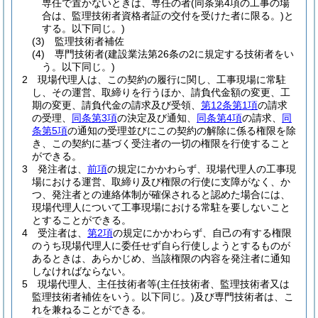
専任で置かないときは、専任の者
(同条第4項の工事の場
合は、監理技術者資格者証の交付を受けた者に限る。)
と
する。以下同じ。)
(3)
監理技術者補佐
(4)
専門技術者
(建設業法第26条の2に規定する技術者をい
う。以下同じ。)
2
現場代理人は、この契約の履行に関し、工事現場に常駐
し、その運営、取締りを行うほか、請負代金額の変更、工
期の変更、請負代金の請求及び受領、
第12条第1項
の請求
の受理、
同条第3項
の決定及び通知、
同条第4項
の請求、
同
条第5項
の通知の受理並びにこの契約の解除に係る権限を除
き、この契約に基づく受注者の一切の権限を行使すること
ができる。
3
発注者は、
前項
の規定にかかわらず、現場代理人の工事現
場における運営、取締り及び権限の行使に支障がなく、か
つ、発注者との連絡体制が確保されると認めた場合には、
現場代理人について工事現場における常駐を要しないこと
とすることができる。
4
受注者は、
第2項
の規定にかかわらず、自己の有する権限
のうち現場代理人に委任せず自ら行使しようとするものが
あるときは、あらかじめ、当該権限の内容を発注者に通知
しなければならない。
5
現場代理人、主任技術者等
(主任技術者、監理技術者又は
監理技術者補佐をいう。以下同じ。)
及び専門技術者は、こ
れを兼ねることができる。