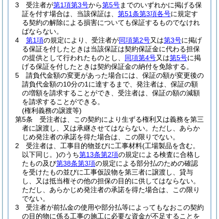
3
受注者が
第1項第3号
から
第5号
までのいずれかに掲げる保
証を付す場合は、当該保証は、
第51条第3項各号
に規定す
る契約の解除による損害についても保証するものでなけれ
ばならない。
4
第1項
の規定により、受注者が
同項第2号
又は
第3号
に掲げ
る保証を付したときは当該保証は契約保証金に代わる担保
の提供として行われたものとし、
同項第4号
又は
第5号
に掲
げる保証を付したときは契約保証金の納付を免除する。
5
請負代金額の変更があった場合には、保証の額が変更後の
請負代金額の10分の1に達するまで、発注者は、保証の額
の増額を請求することができ、受注者は、保証の額の減額
を請求することができる。
(権利義務の譲渡等)
第5条
受注者は、この契約により生ずる権利又は義務を第三
者に譲渡し、又は承継させてはならない。
ただし、あらか
じめ発注者の承諾を得た場合は、この限りでない。
2
受注者は、工事目的物並びに工事材料
(工場製品を含む。
以下同じ。)
のうち
第13条第2項
の規定による検査に合格し
たもの及び
第38条第3項
の規定による部分払のための確認
を受けたもの並びに工事仮設物を第三者に譲渡し、貸与
し、又は抵当権その他の担保の目的に供してはならない。
ただし、あらかじめ発注者の承諾を得た場合は、この限り
でない。
3
受注者が前払金の使用や部分払等によってもなおこの契約
の目的物に係る工事の施工に必要な資金が不足することを