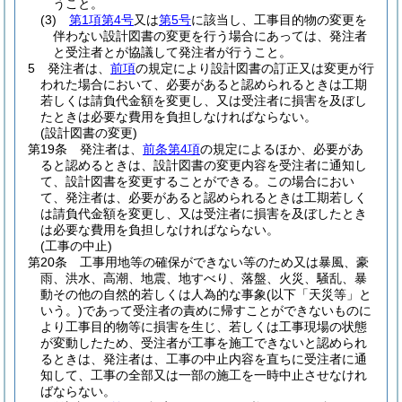
うこと。
(3)
第1項第4号
又は
第5号
に該当し、工事目的物の変更を
伴わない設計図書の変更を行う場合にあっては、発注者
と受注者とが協議して発注者が行うこと。
5
発注者は、
前項
の規定により設計図書の訂正又は変更が行
われた場合において、必要があると認められるときは工期
若しくは請負代金額を変更し、又は受注者に損害を及ぼし
たときは必要な費用を負担しなければならない。
(設計図書の変更)
第19条
発注者は、
前条第4項
の規定によるほか、必要があ
ると認めるときは、設計図書の変更内容を受注者に通知し
て、設計図書を変更することができる。
この場合におい
て、発注者は、必要があると認められるときは工期若しく
は請負代金額を変更し、又は受注者に損害を及ぼしたとき
は必要な費用を負担しなければならない。
(工事の中止)
第20条
工事用地等の確保ができない等のため又は暴風、豪
雨、洪水、高潮、地震、地すべり、落盤、火災、騒乱、暴
動その他の自然的若しくは人為的な事象
(以下「天災等」と
いう。)
であって受注者の責めに帰すことができないものに
より工事目的物等に損害を生じ、若しくは工事現場の状態
が変動したため、受注者が工事を施工できないと認められ
るときは、発注者は、工事の中止内容を直ちに受注者に通
知して、工事の全部又は一部の施工を一時中止させなけれ
ばならない。