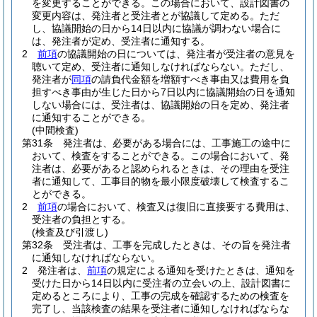
を変更することができる。
この場合において、設計図書の
変更内容は、発注者と受注者とが協議して定める。
ただ
し、協議開始の日から14日以内に協議が調わない場合に
は、発注者が定め、受注者に通知する。
2
前項
の協議開始の日については、発注者が受注者の意見を
聴いて定め、受注者に通知しなければならない。
ただし、
発注者が
同項
の請負代金額を増額すべき事由又は費用を負
担すべき事由が生じた日から7日以内に協議開始の日を通知
しない場合には、受注者は、協議開始の日を定め、発注者
に通知することができる。
(中間検査)
第31条
発注者は、必要がある場合には、工事施工の途中に
おいて、検査をすることができる。
この場合において、発
注者は、必要があると認められるときは、その理由を受注
者に通知して、工事目的物を最小限度破壊して検査するこ
とができる。
2
前項
の場合において、検査又は復旧に直接要する費用は、
受注者の負担とする。
(検査及び引渡し)
第32条
受注者は、工事を完成したときは、その旨を発注者
に通知しなければならない。
2
発注者は、
前項
の規定による通知を受けたときは、通知を
受けた日から14日以内に受注者の立会いの上、設計図書に
定めるところにより、工事の完成を確認するための検査を
完了し、当該検査の結果を受注者に通知しなければならな