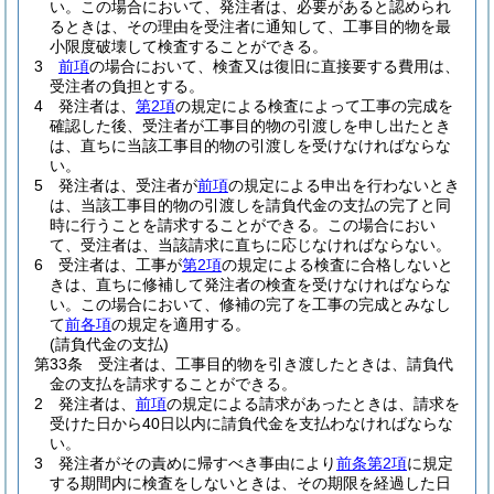
い。
この場合において、発注者は、必要があると認められ
るときは、その理由を受注者に通知して、工事目的物を最
小限度破壊して検査することができる。
3
前項
の場合において、検査又は復旧に直接要する費用は、
受注者の負担とする。
4
発注者は、
第2項
の規定による検査によって工事の完成を
確認した後、受注者が工事目的物の引渡しを申し出たとき
は、直ちに当該工事目的物の引渡しを受けなければならな
い。
5
発注者は、受注者が
前項
の規定による申出を行わないとき
は、当該工事目的物の引渡しを請負代金の支払の完了と同
時に行うことを請求することができる。
この場合におい
て、受注者は、当該請求に直ちに応じなければならない。
6
受注者は、工事が
第2項
の規定による検査に合格しないと
きは、直ちに修補して発注者の検査を受けなければならな
い。
この場合において、修補の完了を工事の完成とみなし
て
前各項
の規定を適用する。
(請負代金の支払)
第33条
受注者は、工事目的物を引き渡したときは、請負代
金の支払を請求することができる。
2
発注者は、
前項
の規定による請求があったときは、請求を
受けた日から40日以内に請負代金を支払わなければならな
い。
3
発注者がその責めに帰すべき事由により
前条第2項
に規定
する期間内に検査をしないときは、その期限を経過した日