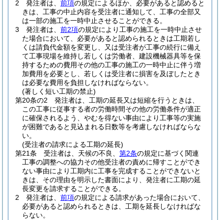
2
発注者は、
前項
の規定によるほか、必要があると認めると
きは、工事の中止内容を受注者に通知して、工事の全部又
は一部の施工を一時中止させることができる。
3
発注者は、
前2項
の規定により工事の施工を一時中止させ
た場合において、必要があると認められるときは工期若し
くは請負代金額を変更し、又は受注者が工事の続行に備え
て工事現場を維持し若しくは労働者、建設機械器具等を保
持するための費用その他の工事の施工の一時中止に伴う増
加費用を必要とし、若しくは受注者に損害を及ぼしたとき
は必要な費用を負担しなければならない。
(著しく短い工期の禁止)
第20条の2
発注者は、工期の延長又は短縮を行うときは、
この工事に従事する者の労働時間その他の労働条件が適正
に確保されるよう、やむを得ない事由により工事等の実施
が困難であると見込まれる日数等を考慮しなければならな
い。
(受注者の請求による工期の延長)
第21条
受注者は、天候の不良、
第2条
の規定に基づく関連
工事の調整への協力その他受注者の責めに帰すことができ
ない事由により工期内に工事を完成することができないと
きは、その理由を明示した書面により、発注者に工期の延
長変更を請求することができる。
2
発注者は、
前項
の規定による請求があった場合において、
必要があると認められるときは、工期を延長しなければな
らない。