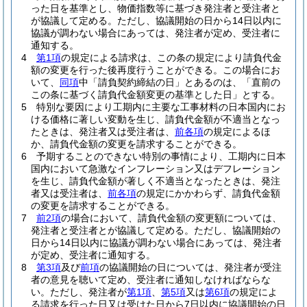
った日を基準とし、物価指数等に基づき発注者と受注者と
が協議して定める。
ただし、協議開始の日から14日以内に
協議が調わない場合にあっては、発注者が定め、受注者に
通知する。
4
第1項
の規定による請求は、この条の規定により請負代金
額の変更を行った後再度行うことができる。
この場合にお
いて、
同項
中「請負契約締結の日」とあるのは、「直前の
この条に基づく請負代金額変更の基準とした日」とする。
5
特別な要因により工期内に主要な工事材料の日本国内にお
ける価格に著しい変動を生じ、請負代金額が不適当となっ
たときは、発注者又は受注者は、
前各項
の規定によるほ
か、請負代金額の変更を請求することができる。
6
予期することのできない特別の事情により、工期内に日本
国内において急激なインフレーション又はデフレーション
を生じ、請負代金額が著しく不適当となったときは、発注
者又は受注者は、
前各項
の規定にかかわらず、請負代金額
の変更を請求することができる。
7
前2項
の場合において、請負代金額の変更額については、
発注者と受注者とが協議して定める。
ただし、協議開始の
日から14日以内に協議が調わない場合にあっては、発注者
が定め、受注者に通知する。
8
第3項
及び
前項
の協議開始の日については、発注者が受注
者の意見を聴いて定め、受注者に通知しなければならな
い。
ただし、発注者が
第1項
、
第5項
又は
第6項
の規定によ
る請求を行った日又は受けた日から7日以内に協議開始の日