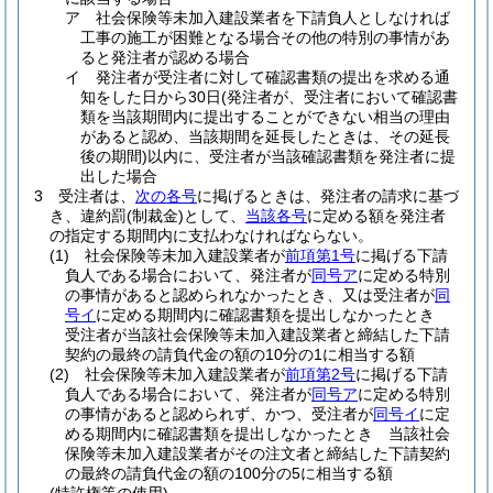
ア
社会保険等未加入建設業者を下請負人としなければ
工事の施工が困難となる場合その他の特別の事情があ
ると発注者が認める場合
イ
発注者が受注者に対して確認書類の提出を求める通
知をした日から30日
(発注者が、受注者において確認書
類を当該期間内に提出することができない相当の理由
があると認め、当該期間を延長したときは、その延長
後の期間)
以内に、受注者が当該確認書類を発注者に提
出した場合
3
受注者は、
次の各号
に掲げるときは、発注者の請求に基づ
き、違約罰
(制裁金)
として、
当該各号
に定める額を発注者
の指定する期間内に支払わなければならない。
(1)
社会保険等未加入建設業者が
前項第1号
に掲げる下請
負人である場合において、発注者が
同号ア
に定める特別
の事情があると認められなかったとき、又は受注者が
同
号イ
に定める期間内に確認書類を提出しなかったとき
受注者が当該社会保険等未加入建設業者と締結した下請
契約の最終の請負代金の額の10分の1に相当する額
(2)
社会保険等未加入建設業者が
前項第2号
に掲げる下請
負人である場合において、発注者が
同号ア
に定める特別
の事情があると認められず、かつ、受注者が
同号イ
に定
める期間内に確認書類を提出しなかったとき 当該社会
保険等未加入建設業者がその注文者と締結した下請契約
の最終の請負代金の額の100分の5に相当する額