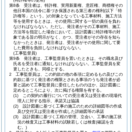
(特許権等の使用)
第8条
受注者は、特許権、実用新案権、意匠権、商標権その
他日本国の法令に基づき保護される第三者の権利
(以下「特
許権等」という。)
の対象となっている工事材料、施工方法
等を使用するときは、その使用に関する一切の責任を負わ
なければならない。
ただし、発注者がその工事材料、施工
方法等を指定した場合において、設計図書に特許権等の対
象である旨の明示がなく、かつ、受注者がその存在を知ら
なかったときは、発注者は、受注者がその使用に関して要
した費用を負担しなければならない。
(工事監督員)
第9条
発注者は、工事監督員を置いたときは、その職名及び
氏名を受注者に通知しなければならない。
工事監督員を変
更したときも、同様とする。
2
工事監督員は、この約款の他の条項に定めるもの及びこの
約款に基づく発注者の権限とされる事項のうち発注者が必
要と認めて工事監督員に委任したもののほか、設計図書に
定めるところにより、次に掲げる権限を有する。
(1)
この契約の履行についての受注者又は受注者の現場代
理人に対する指示、承諾又は協議
(2)
設計図書に基づく工事の施工のための詳細図等の作成
及び交付又は受注者が作成した詳細図等の承諾
(3)
設計図書に基づく工程の管理、立会い、工事の施工状
況の検査又は工事材料の試験若しくは検査
(確認を含
む。)