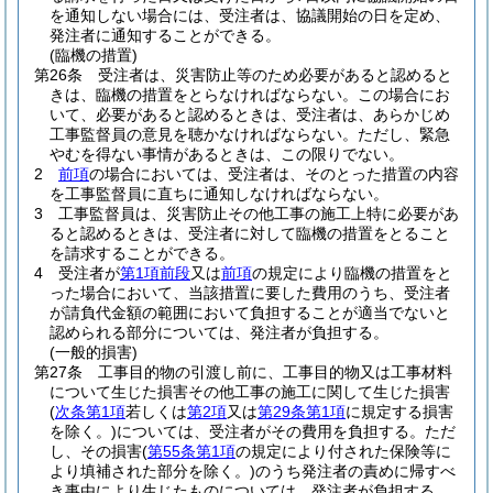
を通知しない場合には、受注者は、協議開始の日を定め、
発注者に通知することができる。
(臨機の措置)
第26条
受注者は、災害防止等のため必要があると認めると
きは、臨機の措置をとらなければならない。
この場合にお
いて、必要があると認めるときは、受注者は、あらかじめ
工事監督員の意見を聴かなければならない。
ただし、緊急
やむを得ない事情があるときは、この限りでない。
2
前項
の場合においては、受注者は、そのとった措置の内容
を工事監督員に直ちに通知しなければならない。
3
工事監督員は、災害防止その他工事の施工上特に必要があ
ると認めるときは、受注者に対して臨機の措置をとること
を請求することができる。
4
受注者が
第1項前段
又は
前項
の規定により臨機の措置をと
った場合において、当該措置に要した費用のうち、受注者
が請負代金額の範囲において負担することが適当でないと
認められる部分については、発注者が負担する。
(一般的損害)
第27条
工事目的物の引渡し前に、工事目的物又は工事材料
について生じた損害その他工事の施工に関して生じた損害
(
次条第1項
若しくは
第2項
又は
第29条第1項
に規定する損害
を除く。)
については、受注者がその費用を負担する。
ただ
し、その損害
(
第55条第1項
の規定により付された保険等に
より填補された部分を除く。)
のうち発注者の責めに帰すべ
き事由により生じたものについては、発注者が負担する。