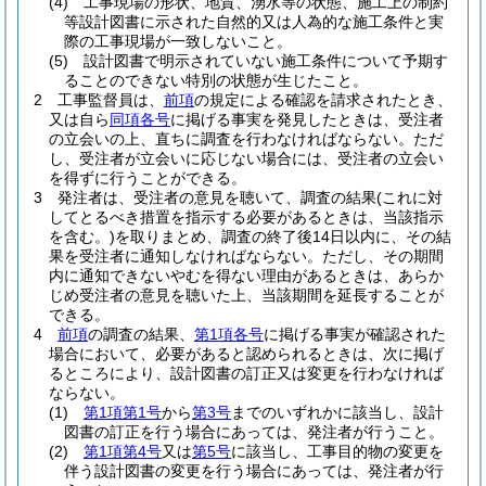
(4)
工事現場の形状、地質、湧水等の状態、施工上の制約
等設計図書に示された自然的又は人為的な施工条件と実
際の工事現場が一致しないこと。
(5)
設計図書で明示されていない施工条件について予期す
ることのできない特別の状態が生じたこと。
2
工事監督員は、
前項
の規定による確認を請求されたとき、
又は自ら
同項各号
に掲げる事実を発見したときは、受注者
の立会いの上、直ちに調査を行わなければならない。
ただ
し、受注者が立会いに応じない場合には、受注者の立会い
を得ずに行うことができる。
3
発注者は、受注者の意見を聴いて、調査の結果
(これに対
してとるべき措置を指示する必要があるときは、当該指示
を含む。)
を取りまとめ、調査の終了後14日以内に、その結
果を受注者に通知しなければならない。
ただし、その期間
内に通知できないやむを得ない理由があるときは、あらか
じめ受注者の意見を聴いた上、当該期間を延長することが
できる。
4
前項
の調査の結果、
第1項各号
に掲げる事実が確認された
場合において、必要があると認められるときは、次に掲げ
るところにより、設計図書の訂正又は変更を行わなければ
ならない。
(1)
第1項第1号
から
第3号
までのいずれかに該当し、設計
図書の訂正を行う場合にあっては、発注者が行うこと。
(2)
第1項第4号
又は
第5号
に該当し、工事目的物の変更を
伴う設計図書の変更を行う場合にあっては、発注者が行