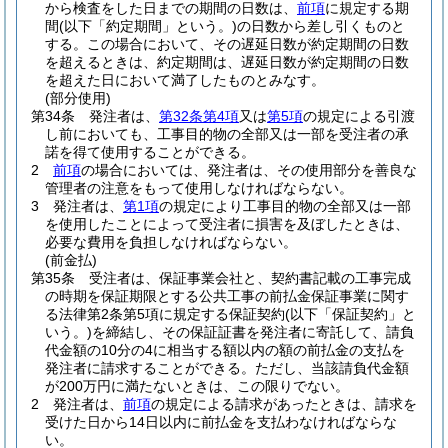
から検査をした日までの期間の日数は、
前項
に規定する期
間
(以下「約定期間」という。)
の日数から差し引くものと
する。
この場合において、その遅延日数が約定期間の日数
を超えるときは、約定期間は、遅延日数が約定期間の日数
を超えた日において満了したものとみなす。
(部分使用)
第34条
発注者は、
第32条第4項
又は
第5項
の規定による引渡
し前においても、工事目的物の全部又は一部を受注者の承
諾を得て使用することができる。
2
前項
の場合においては、発注者は、その使用部分を善良な
管理者の注意をもって使用しなければならない。
3
発注者は、
第1項
の規定により工事目的物の全部又は一部
を使用したことによって受注者に損害を及ぼしたときは、
必要な費用を負担しなければならない。
(前金払)
第35条
受注者は、保証事業会社と、契約書記載の工事完成
の時期を保証期限とする公共工事の前払金保証事業に関す
る法律第2条第5項に規定する保証契約
(以下「保証契約」と
いう。)
を締結し、その保証証書を発注者に寄託して、請負
代金額の10分の4に相当する額以内の額の前払金の支払を
発注者に請求することができる。
ただし、当該請負代金額
が200万円に満たないときは、この限りでない。
2
発注者は、
前項
の規定による請求があったときは、請求を
受けた日から14日以内に前払金を支払わなければならな
い。