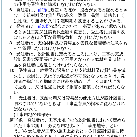
の使用を受注者に請求しなければならない。
6
発注者は、
前項
に規定するほか、必要があると認めるとき
は、支給材料又は貸与品の品名、数量、品質、規格若しく
は性能、引渡場所又は引渡時期を変更することができる。
7
発注者は、
前2項
の場合において、必要があると認められ
るときは工期又は請負代金額を変更し、受注者に損害を及
ぼしたときは必要な費用を負担しなければならない。
8
受注者は、支給材料及び貸与品を善良な管理者の注意をも
って管理しなければならない。
9
受注者は、設計図書に定めるところにより、工事の完成、
設計図書の変更等によって不用となった支給材料又は貸与
品を発注者に返還しなければならない。
10
受注者は、故意又は過失により支給材料又は貸与品を滅
失し、毀損し、又はその返還が不可能となったときは、発
注者の指定した期間内に代品を納め、若しくは原状に復し
て返還し、又は返還に代えて損害を賠償しなければならな
い。
11
受注者は、支給材料又は貸与品の使用方法が設計図書に
明示されていないときは、工事監督員の指示に従わなけれ
ばならない。
(工事用地の確保等)
第16条
発注者は、工事用地その他設計図書において定めら
れた工事の施工上必要な用地
(以下「工事用地等」とい
う。)
を受注者が工事の施工上必要とする日
(設計図書に特
別の定めがあるときは、その定められた日)
までに確保しな