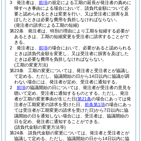
3
発注者は、
前項
の規定による工期の延長が発注者の責めに
帰すべき事由による場合において、請負代金額について必
要と認められるときは変更を行い、又は受注者に損害を及
ぼしたときは必要な費用を負担しなければならない。
(発注者の請求による工期の短縮)
第22条
発注者は、特別の理由により工期を短縮する必要が
あるときは、工期の短縮変更を受注者に請求することがで
きる。
2
発注者は、
前項
の場合において、必要があると認められる
ときは請負代金額を変更し、又は受注者に損害を及ぼした
ときは必要な費用を負担しなければならない。
(工期の変更方法)
第23条
工期の変更については、発注者と受注者とが協議し
て定める。
ただし、協議開始の日から14日以内に協議が調
わない場合には、発注者が定め、受注者に通知する。
2
前項
の協議開始の日については、発注者が受注者の意見を
聴いて定め、受注者に通知するものとする。
ただし、発注
者が工期の変更事由が生じた日
(
第21条
の場合にあっては発
注者が工期変更の請求を受けた日、
前条第1項
の場合にあっ
ては受注者が工期変更の請求を受けた日)
から7日以内に協
議開始の日を通知しない場合には、受注者は、協議開始の
日を定め、発注者に通知することができる。
(請負代金額の変更方法等)
第24条
請負代金額の変更については、発注者と受注者とが
協議して定める。
ただし、協議開始の日から14日以内に協