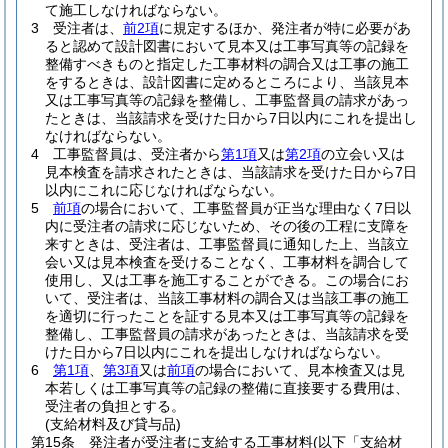
て施工しなければならない。
3
受注者は、
前2項
に規定するほか、発注者が特に必要があ
ると認めて設計図書において見本又は工事写真等の記録を
整備すべきものと指定した工事材料の調合又は工事の施工
をするときは、設計図書に定めるところにより、当該見本
又は工事写真等の記録を整備し、工事監督員の請求があっ
たときは、当該請求を受けた日から7日以内にこれを提出し
なければならない。
4
工事監督員は、受注者から
第1項
又は
第2項
の立会い又は
見本検査を請求されたときは、当該請求を受けた日から7日
以内にこれに応じなければならない。
5
前項
の場合において、工事監督員が正当な理由なく7日以
内に受注者の請求に応じないため、その後の工程に支障を
来すときは、受注者は、工事監督員に通知した上、当該立
会い又は見本検査を受けることなく、工事材料を調合して
使用し、又は工事を施工することができる。
この場合にお
いて、受注者は、当該工事材料の調合又は当該工事の施工
を適切に行ったことを証する見本又は工事写真等の記録を
整備し、工事監督員の請求があったときは、当該請求を受
けた日から7日以内にこれを提出しなければならない。
6
第1項
、
第3項
又は
前項
の場合において、見本検査又は見
本若しくは工事写真等の記録の整備に直接要する費用は、
受注者の負担とする。
(支給材料及び貸与品)
第15条
発注者が受注者に支給する工事材料
(以下「支給材