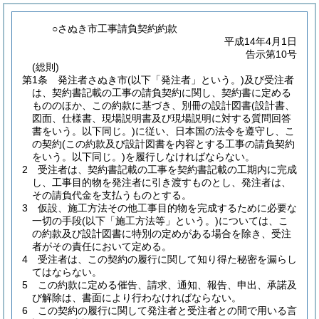
○さぬき市工事請負契約約款
平成14年4月1日
告示第10号
(総則)
第1条
発注者さぬき市
(以下「発注者」という。)
及び受注者
は、契約書記載の工事の請負契約に関し、契約書に定める
もののほか、この約款に基づき、別冊の設計図書
(設計書、
図面、仕様書、現場説明書及び現場説明に対する質問回答
書をいう。以下同じ。)
に従い、日本国の法令を遵守し、こ
の契約
(この約款及び設計図書を内容とする工事の請負契約
をいう。以下同じ。)
を履行しなければならない。
2
受注者は、契約書記載の工事を契約書記載の工期内に完成
し、工事目的物を発注者に引き渡すものとし、発注者は、
その請負代金を支払うものとする。
3
仮設、施工方法その他工事目的物を完成するために必要な
一切の手段
(以下「施工方法等」という。)
については、こ
の約款及び設計図書に特別の定めがある場合を除き、受注
者がその責任において定める。
4
受注者は、この契約の履行に関して知り得た秘密を漏らし
てはならない。
5
この約款に定める催告、請求、通知、報告、申出、承諾及
び解除は、書面により行わなければならない。
6
この契約の履行に関して発注者と受注者との間で用いる言