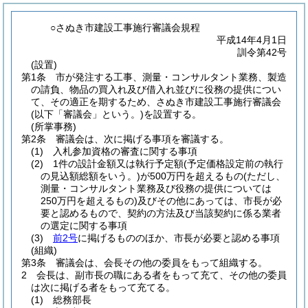
○さぬき市建設工事施行審議会規程
平成14年4月1日
訓令第42号
(設置)
第1条
市が発注する工事、測量・コンサルタント業務、製造
の請負、物品の買入れ及び借入れ並びに役務の提供につい
て、その適正を期するため、さぬき市建設工事施行審議会
(以下「審議会」という。)
を設置する。
(所掌事務)
第2条
審議会は、次に掲げる事項を審議する。
(1)
入札参加資格の審査に関する事項
(2)
1件の設計金額又は執行予定額
(予定価格設定前の執行
の見込額総額をいう。)
が500万円を超えるもの
(ただし、
測量・コンサルタント業務及び役務の提供については
250万円を超えるもの)
及びその他にあっては、市長が必
要と認めるもので、契約の方法及び当該契約に係る業者
の選定に関する事項
(3)
前2号
に掲げるもののほか、市長が必要と認める事項
(組織)
第3条
審議会は、会長その他の委員をもって組織する。
2
会長は、副市長の職にある者をもって充て、その他の委員
は次に掲げる者をもって充てる。
(1)
総務部長