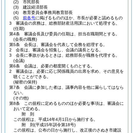
(2)
市民部長
(3)
建設経済部長
(4)
教育委員会事務局教育部長
(5)
前各号
に掲げるもののほか、市長が必要と認めるもの
3
審議会の庶務は、総務部財産活用課において処理する。
(任期)
第4条
審議会長及び委員の任期は、担当在職期間とする。
(会長の職務)
第5条
会長は、審議会を代表して会務を総理する。
2
会長は、審議会を招集し、会議の議長となる。
3
会長に事故があるときは、総務部長が職務を代理する。
(会議)
第6条
会議は、必要の都度開くものとする。
2
審議会は、必要に応じ関係職員の出席を求め、その意見を
聴くことができる。
(秘密の保持)
第7条
会議に参加した者は、議事内容を他に漏らしてはなら
ない。
(その他)
第8条
この規程に定めるもののほか必要な事項は、審議会に
おいて定める。
附
則
この規程は、平成14年4月1日から施行する。
附
則
(平成15年
訓令第18号)
この規程は、公布の日から施行し、改正後のさぬき市建設