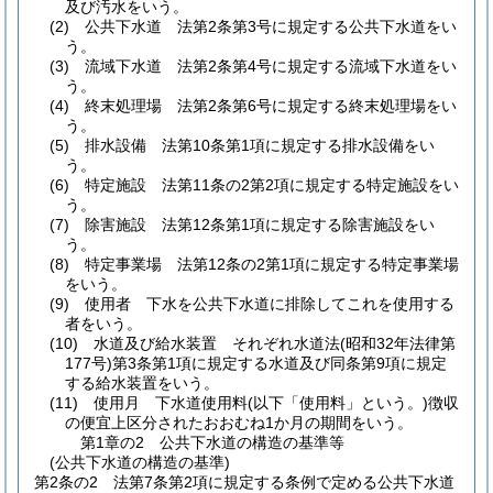
及び汚水をいう。
(2)
公共下水道 法第2条第3号に規定する公共下水道をい
う。
(3)
流域下水道 法第2条第4号に規定する流域下水道をい
う。
(4)
終末処理場 法第2条第6号に規定する終末処理場をい
う。
(5)
排水設備 法第10条第1項に規定する排水設備をい
う。
(6)
特定施設 法第11条の2第2項に規定する特定施設をい
う。
(7)
除害施設 法第12条第1項に規定する除害施設をい
う。
(8)
特定事業場 法第12条の2第1項に規定する特定事業場
をいう。
(9)
使用者 下水を公共下水道に排除してこれを使用する
者をいう。
(10)
水道及び給水装置 それぞれ水道法
(昭和32年法律第
177号)
第3条第1項に規定する水道及び同条第9項に規定
する給水装置をいう。
(11)
使用月 下水道使用料
(以下「使用料」という。)
徴収
の便宜上区分されたおおむね1か月の期間をいう。
第1章の2
公共下水道の構造の基準等
(公共下水道の構造の基準)
第2条の2
法第7条第2項に規定する条例で定める公共下水道