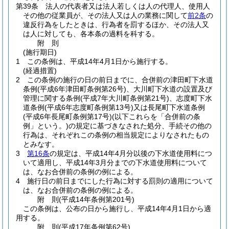
第39条
法人の代表者又は法人若しくは人の代理人、使用人
その他の従業員が、その法人又は人の業務に関して
前2条
の
違反行為をしたときは、行為者を罰するほか、その法人又
は人に対しても、各本条の過料を科する。
附
則
(施行期日)
1
この条例は、平成14年4月1日から施行する。
(経過措置)
2
この条例の施行の日の前日までに、合併前の津田町下水道
条例
(平成6年津田町条例第26号)
、大川町下水道の設置及び
管理に関する条例
(平成7年大川町条例第21号)
、志度町下水
道条例
(平成6年志度町条例第13号)
又は長尾町下水道条例
(平成6年長尾町条例第17号)
(以下これらを「合併前の条
例」という。)
の規定に基づきなされた処分、手続その他の
行為は、それぞれこの条例の相当規定によりなされたもの
とみなす。
3
第16条
の規定は、平成14年4月分以後の下水道使用料につ
いて適用し、平成14年3月分までの下水道使用料について
は、なお合併前の条例の例による。
4
施行日の前日までにした行為に対する罰則の適用について
は、なお合併前の条例の例による。
附
則
(平成14年
条例第201号)
この条例は、公布の日から施行し、平成14年4月1日から適
用する。
附
則
(平成17年
条例第62号)