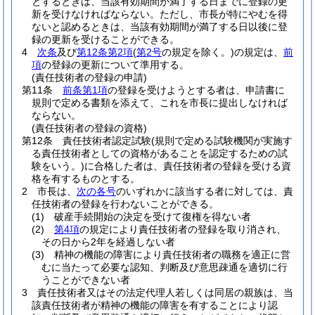
とするときは、当該有効期間が満了する日までに登録の更
新を受けなければならない。
ただし、市長が特にやむを得
ないと認めるときは、当該有効期間が満了する日以後に登
録の更新を受けることができる。
4
次条
及び
第12条第2項
(
第2号
の規定を除く。)
の規定は、
前
項
の登録の更新について準用する。
(責任技術者の登録の申請)
第11条
前条第1項
の登録を受けようとする者は、申請書に
規則で定める書類を添えて、これを市長に提出しなければ
ならない。
(責任技術者の登録の資格)
第12条
責任技術者認定試験
(規則で定める試験機関が実施す
る責任技術者としての資格があることを認定するための試
験をいう。)
に合格した者は、責任技術者の登録を受ける資
格を有するものとする。
2
市長は、
次の各号
のいずれかに該当する者に対しては、責
任技術者の登録を行わないことができる。
(1)
破産手続開始の決定を受けて復権を得ない者
(2)
第4項
の規定により責任技術者の登録を取り消され、
その日から2年を経過しない者
(3)
精神の機能の障害により責任技術者の職務を適正に営
むに当たって必要な認知、判断及び意思疎通を適切に行
うことができない者
3
責任技術者又はその法定代理人若しくは同居の親族は、当
該責任技術者が精神の機能の障害を有することにより認