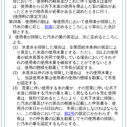
合において、使用料の精算及びこれに伴う追徴又は還付
は、使用者から公共下水道の使用を廃止した旨の届出があ
ったときその他市長が必要があると認めたときに行う。
(使用料の算定方法)
第28条
使用料の額は、毎使用月において使用者が排除した
汚水の量に応じ、
別表
に定めるところにより算出した合計
額とする。
2
使用者が排除した汚水の量の算定は、次に定めるところに
よる。
(1)
水道水を排除した場合は、企業団給水条例の規定によ
り算定した水道の使用水量とする。
ただし、2以上の使用
者が給水装置を共同で使用している場合においてそれぞ
れの使用者の使用水量を確知することができないとき
は、使用の態様を勘案して市長が認定する。
(2)
水道水以外の水を排除した場合は、その使用水量と
し、当該使用水量は使用者の使用の態様を勘案して市長
が認定する。
(3)
営業に伴い使用する水の量が、その営業に伴い公共下
水道に排除する汚水の量と著しく異なるものを営む使用
者は、規則で定めるところにより、公共下水道に排除し
た汚水の量及びその算出の根拠を記載した申告書を、使
用月の末日から5日以内に、市長に提出しなければならな
い。
この場合においては、
前2号
の規定にかかわらず、市
長は、その申告書の記載を勘案してその使用者の排除し
た汚水の量を認定するものとする。