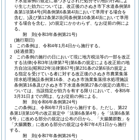
下水道条例の規定に基づきなされた処分その他の行為によ
り生じた効力については、改正後のさぬき市下水道条例第8
条第1項第4号
(同条例第6条第4項において準用する場合を
含む。)
及び第12条第2項
(同条例第10条第4項において準用
する場合を含む。)
の規定にかかわらず、なお従前の例によ
る。
附
則
(令和3年
条例第21号)
(施行期日)
1
この条例は、令和4年1月4日から施行する。
(経過措置)
2
この条例の施行の日において現に地方税法等の一部を改正
する法律
(令和3年法律第7号)
第6条の規定による改正前の地
方自治法
(昭和22年法律第67号)
第231条の2第6項の規定よ
る指定を受けている者に対する改正後のさぬき市農業集落
排水処理施設条例第16条、さぬき市漁業集落排水処理施設
条例第16条及びさぬき市下水道条例第27条の規定の適用に
ついては、当該指定が効力を有する限りにおいて、令和5年
3月31日までの間は、なお従前の例による。
附
則
(令和6年
条例第24号)
この条例は、令和6年7月1日から施行する。
ただし、第22
条第1項第10号の改正規定中「法第6条第4号」を「法第6条第
5号」に改める部分の規定は公布の日から、「大腸菌群数」を
「大腸菌数」に改める部分の規定は令和7年4月1日から施行
する。
附
則
(令和7年
条例第26号)