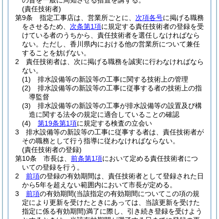
の旨を一般に周知させる措置を講ずる。
(責任技術者)
第9条
指定工事店は、営業所ごとに、
次項各号
に掲げる職務
をさせるため、
次条第1項
に規定する責任技術者の登録を受
けている者のうちから、責任技術者を選任しなければなら
ない。
ただし、香川県内における他の営業所について兼任
することを妨げない。
2
責任技術者は、次に掲げる職務を誠実に行わなければなら
ない。
(1)
排水設備等の新設等の工事に関する技術上の管理
(2)
排水設備等の新設等の工事に従事する者の技術上の指
導監督
(3)
排水設備等の新設等の工事が排水設備等の設置及び構
造に関する法令の規定に適合していることの確認
(4)
第19条第1項
に規定する検査の立会い
3
排水設備等の新設等の工事に従事する者は、責任技術者が
その職務として行う指導に従わなければならない。
(責任技術者の登録)
第10条
市長は、
前条第1項
において定める責任技術者につ
いての登録を行う。
2
前項
の登録の有効期間は、責任技術者として登録された日
から5年を超えない範囲内において市長が定める。
3
前項
の有効期間
(当該指定の有効期間についてこの項の規
定により更新を受けたときにあっては、当該更新を受けた
指定に係る有効期間)
満了に際し、引き続き登録を受けよう