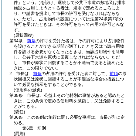
件」という。)
を設け、継続して公共下水道の敷地又は排水
施設を占用しようとする者は、規則で定めるところによ
り、申請書を提出して市長の許可を受けなければならな
い。
ただし、占用物件の設置については法第24条第1項の
許可を受けたときは、その許可をもって占用の許可とみな
す。
(原状回復)
第34条
前条
の許可を受けた者は、その許可により占用物件
を設けることができる期間が満了したとき又は当該占用物
件を設ける必要がなくなったときは、当該占用物件を除却
し、公共下水道を原状に回復しなければならない。
ただ
し、市長が原状に回復することが不適当であると認めたと
きは、この限りでない。
2
市長は、
前条
の占用の許可を受けた者に対して、
前項
の原
状回復又は原状に回復することが不適当な場合の措置につ
いて必要な指示をすることができる。
(使用料の減免)
第35条
市長は、公益上その他特別の事情があると認めたと
きは、この条例で定める使用料を減額し、又は免除するこ
とができる。
(委任)
第36条
この条例の施行に関し必要な事項は、市長が別に定
める。
第6章
罰則
(罰則)