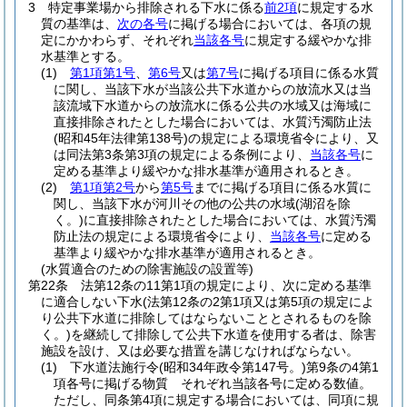
3
特定事業場から排除される下水に係る
前2項
に規定する水
質の基準は、
次の各号
に掲げる場合においては、各項の規
定にかかわらず、それぞれ
当該各号
に規定する緩やかな排
水基準とする。
(1)
第1項第1号
、
第6号
又は
第7号
に掲げる項目に係る水質
に関し、当該下水が当該公共下水道からの放流水又は当
該流域下水道からの放流水に係る公共の水域又は海域に
直接排除されたとした場合においては、水質汚濁防止法
(昭和45年法律第138号)
の規定による環境省令により、又
は同法第3条第3項の規定による条例により、
当該各号
に
定める基準より緩やかな排水基準が適用されるとき。
(2)
第1項第2号
から
第5号
までに掲げる項目に係る水質に
関し、当該下水が河川その他の公共の水域
(湖沼を除
く。)
に直接排除されたとした場合においては、水質汚濁
防止法の規定による環境省令により、
当該各号
に定める
基準より緩やかな排水基準が適用されるとき。
(水質適合のための除害施設の設置等)
第22条
法第12条の11第1項の規定により、次に定める基準
に適合しない下水
(法第12条の2第1項又は第5項の規定によ
り公共下水道に排除してはならないこととされるものを除
く。)
を継続して排除して公共下水道を使用する者は、除害
施設を設け、又は必要な措置を講じなければならない。
(1)
下水道法施行令
(昭和34年政令第147号。)
第9条の4第1
項各号に掲げる物質 それぞれ当該各号に定める数値。
ただし、同条第4項に規定する場合においては、同項に規