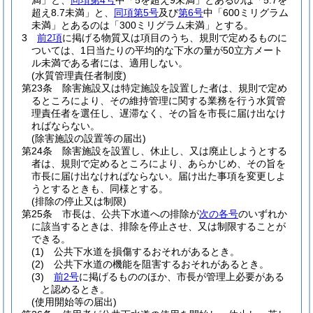
満」と、
同項第4号
中「5を超え9未満」とあるのは「5.7を
超え8.7未満」と、
同項第5号
及び
第6号
中「600ミリグラム
未満」とあるのは「300ミリグラム未満」とする。
3
前2項
に掲げる物質又は項目のうち、規則で定めるものに
ついては、1日当たりの平均的な下水の量が50立方メート
ル未満である者には、適用しない。
(水質管理責任者制度)
第23条
除害施設又は特定施設を設置した者は、規則で定め
るところにより、その維持管理に関する業務を行う水質管
理責任者を選任し、遅滞なく、その旨を市長に届け出なけ
ればならない。
(除害施設の設置等の届出)
第24条
除害施設を設置し、休止し、又は廃止しようとする
者は、規則で定めるところにより、あらかじめ、その旨を
市長に届け出なければならない。
届け出た事項を変更しよ
うとするときも、同様とする。
(排除の停止又は制限)
第25条
市長は、公共下水道への排除が
次の各号
のいずれか
に該当するときは、排除を停止させ、又は制限することが
できる。
(1)
公共下水道を損傷するおそれがあるとき。
(2)
公共下水道の機能を阻害するおそれがあるとき。
(3)
前2号
に掲げるもののほか、市長が管理上必要がある
と認めるとき。
(使用開始等の届出)