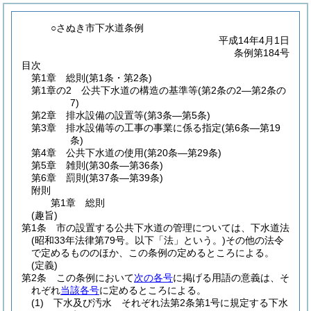
○さぬき市下水道条例
平成14年4月1日
条例第184号
目次
第1章
総則
(第1条・第2条)
第1章の2
公共下水道の構造の基準等
(第2条の2―第2条の
7)
第2章
排水設備の設置等
(第3条―第5条)
第3章
排水設備等の工事の事業に係る指定
(第6条―第19
条)
第4章
公共下水道の使用
(第20条―第29条)
第5章
雑則
(第30条―第36条)
第6章
罰則
(第37条―第39条)
附則
第1章
総則
(趣旨)
第1条
市の設置する公共下水道の管理については、下水道法
(昭和33年法律第79号。以下「法」という。)
その他の法令
で定めるもののほか、この条例の定めるところによる。
(定義)
第2条
この条例において
次の各号
に掲げる用語の意義は、そ
れぞれ
当該各号
に定めるところによる。
(1)
下水及び汚水 それぞれ法第2条第1号に規定する下水