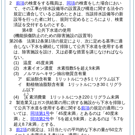
2
前項
の検査をする職員は、
同項
の検査をした場合におい
て、その工事が排水設備等の設置及び構造に関する法令の
規定に適合していると認めたときは、当該排水設備等の新
設等を行った者に対し、規則で定めるところにより、検査
済証を交付するものとする。
第4章
公共下水道の使用
(機能損傷防止のための除害施設の設置等)
第20条
法第12条第1項の規定により、次に定める基準に適
合しない下水を継続して排除して公共下水道を使用する者
は、除害施設を設け、又は必要な措置を講じなければなら
ない。
(1)
温度 45度未満
(2)
水素イオン濃度 水素指数5を超え9未満
(3)
ノルマルヘキサン抽出物質含有量
ア
鉱油類含有量 1リットルにつき5ミリグラム以下
イ
動植物油脂類含有量 1リットルにつき30ミリグラ
ム以下
よう
(4)
素消費量 1リットルにつき220ミリグラム未満
沃
2
製造業又はガス供給業の用に供する施設から下水を排除し
て公共下水道を使用する者に関する
前項
の規定の適用につ
いては、
同項第1号
中「45度未満」とあるのは「40度未
満」と、
同項第2号
中「5を超え9未満」とあるのは「5.7を
超え8.7未満」とする。
3
前2項
の規定は、1日当たりの平均的な下水の量が50立方