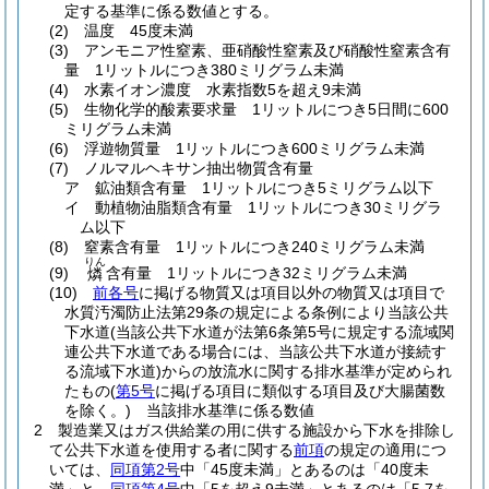
定する基準に係る数値とする。
(2)
温度 45度未満
(3)
アンモニア性窒素、亜硝酸性窒素及び硝酸性窒素含有
量 1リットルにつき380ミリグラム未満
(4)
水素イオン濃度 水素指数5を超え9未満
(5)
生物化学的酸素要求量 1リットルにつき5日間に600
ミリグラム未満
(6)
浮遊物質量 1リットルにつき600ミリグラム未満
(7)
ノルマルヘキサン抽出物質含有量
ア
鉱油類含有量 1リットルにつき5ミリグラム以下
イ
動植物油脂類含有量 1リットルにつき30ミリグラ
ム以下
(8)
窒素含有量 1リットルにつき240ミリグラム未満
りん
(9)
含有量 1リットルにつき32ミリグラム未満
燐
(10)
前各号
に掲げる物質又は項目以外の物質又は項目で
水質汚濁防止法第29条の規定による条例により当該公共
下水道
(当該公共下水道が法第6条第5号に規定する流域関
連公共下水道である場合には、当該公共下水道が接続す
る流域下水道)
からの放流水に関する排水基準が定められ
たもの
(
第5号
に掲げる項目に類似する項目及び大腸菌数
を除く。)
当該排水基準に係る数値
2
製造業又はガス供給業の用に供する施設から下水を排除し
て公共下水道を使用する者に関する
前項
の規定の適用につ
いては、
同項第2号
中「45度未満」とあるのは「40度未