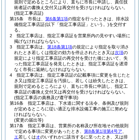
規則で定めるところにより、直ちに市長に申請し、責任技
術者証の書換え交付又は再交付を受けなければならない。
(指定工事店証)
第15条
市長は、
第6条第1項
の指定を行ったときは、排水設
備指定工事店証
(以下「指定工事店証」という。)
を交付す
る。
2
指定工事店は、指定工事店証を営業所内の見やすい場所に
掲げなければならない。
3
指定工事店は、
第18条第1項
の規定により指定を取り消さ
れたとき若しくは指定の効力を停止されたとき又は
次項
の
規定により指定工事店証の再交付を受けた後において、失
った指定工事店証を発見したときは、指定工事店証を遅滞
なく市長に返納しなければならない。
4
指定工事店は、指定工事店証の記載事項に変更を生じたと
き又は指定工事店証を汚損し、若しくは紛失したときは、
規則で定めるところにより、直ちに市長に申請し、指定工
事店証の書換え交付又は再交付を受けなければならない。
(指定工事店の責務及び遵守事項)
第16条
指定工事店は、下水道に関する法令、条例及び規則
が定めるところに従い適正な排水設備工事の施工に努めな
ければならない。
(変更の届出等)
第17条
指定工事店は、営業所の名称及び所在地その他規則
で定める事項に変更があったとき、
第8条第1項第4号ア
、
エ
若しくは
オ
のいずれかに該当するに至ったとき、又は排