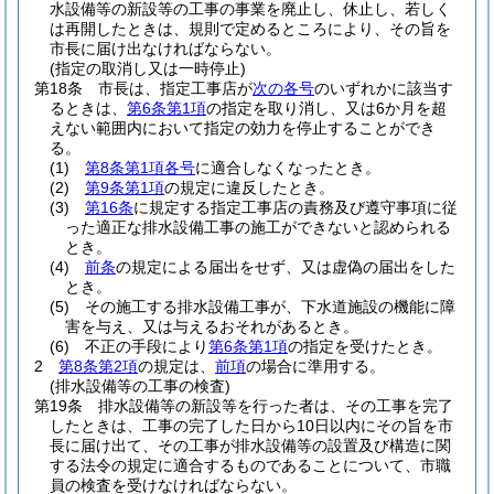
水設備等の新設等の工事の事業を廃止し、休止し、若しく
は再開したときは、規則で定めるところにより、その旨を
市長に届け出なければならない。
(指定の取消し又は一時停止)
第18条
市長は、指定工事店が
次の各号
のいずれかに該当す
るときは、
第6条第1項
の指定を取り消し、又は6か月を超
えない範囲内において指定の効力を停止することができ
る。
(1)
第8条第1項各号
に適合しなくなったとき。
(2)
第9条第1項
の規定に違反したとき。
(3)
第16条
に規定する指定工事店の責務及び遵守事項に従
った適正な排水設備工事の施工ができないと認められる
とき。
(4)
前条
の規定による届出をせず、又は虚偽の届出をした
とき。
(5)
その施工する排水設備工事が、下水道施設の機能に障
害を与え、又は与えるおそれがあるとき。
(6)
不正の手段により
第6条第1項
の指定を受けたとき。
2
第8条第2項
の規定は、
前項
の場合に準用する。
(排水設備等の工事の検査)
第19条
排水設備等の新設等を行った者は、その工事を完了
したときは、工事の完了した日から10日以内にその旨を市
長に届け出て、その工事が排水設備等の設置及び構造に関
する法令の規定に適合するものであることについて、市職
員の検査を受けなければならない。