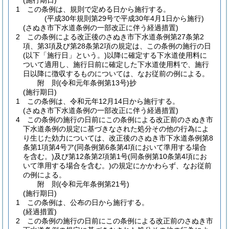
(施行期日)
1
この条例は、規則で定める日から施行する。
(平成30年規則第29号で平成30年4月1日から施行)
(さぬき市下水道条例の一部改正に伴う経過措置)
2
この条例による改正後のさぬき市下水道条例第27条第2
項、第3項及び第28条第2項の規定は、この条例の施行の日
(以下「施行日」という。)
以降に確定する下水道使用料に
ついて適用し、施行日前に確定した下水道使用料で、施行
日以降に徴収するものについては、なお従前の例による。
附
則
(令和元年
条例第13号)
抄
(施行期日)
1
この条例は、令和元年12月14日から施行する。
(さぬき市下水道条例の一部改正に伴う経過措置)
4
この条例の施行の日前にこの条例による改正前のさぬき市
下水道条例の規定に基づきなされた処分その他の行為によ
り生じた効力については、改正後のさぬき市下水道条例第8
条第1項第4号ア
(同条例第6条第4項において準用する場合
を含む。)
及び第12条第2項第1号
(同条例第10条第4項にお
いて準用する場合を含む。)
の規定にかかわらず、なお従前
の例による。
附
則
(令和元年
条例第21号)
(施行期日)
1
この条例は、公布の日から施行する。
(経過措置)
2
この条例の施行の日前にこの条例による改正前のさぬき市