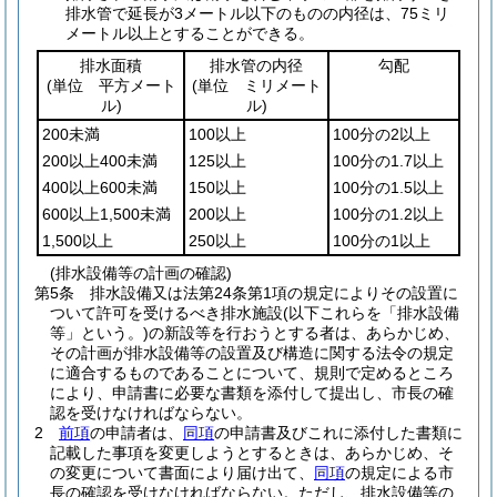
排水管で延長が3メートル以下のものの内径は、75ミリ
メートル以上とすることができる。
排水面積
排水管の内径
勾配
(単位 平方メート
(単位 ミリメート
ル)
ル)
200未満
100以上
100分の2以上
200以上400未満
125以上
100分の1.7以上
400以上600未満
150以上
100分の1.5以上
600以上1,500未満
200以上
100分の1.2以上
1,500以上
250以上
100分の1以上
(排水設備等の計画の確認)
第5条
排水設備又は法第24条第1項の規定によりその設置に
ついて許可を受けるべき排水施設
(以下これらを「排水設備
等」という。)
の新設等を行おうとする者は、あらかじめ、
その計画が排水設備等の設置及び構造に関する法令の規定
に適合するものであることについて、規則で定めるところ
により、申請書に必要な書類を添付して提出し、市長の確
認を受けなければならない。
2
前項
の申請者は、
同項
の申請書及びこれに添付した書類に
記載した事項を変更しようとするときは、あらかじめ、そ
の変更について書面により届け出て、
同項
の規定による市
長の確認を受けなければならない。
ただし、排水設備等の