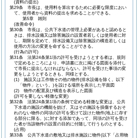
(資料の提出)
第29条
市長は、使用料を算出するために必要な限度におい
て、使用者から資料の提出を求めることができる。
第5章
雑則
(改善命令)
第30条
市長は、公共下水道の管理上必要があると認めると
きは、排水設備又は除害施設の設置者若しくは使用者に対
し、期限を定めて、排水設備又は除害施設の構造若しくは
使用の方法の変更を命ずることができる。
(行為の許可)
第31条
法第24条第1項の許可を受けようとする者は、規則
で定めるところにより、申請書に次に掲げる図面を添付し
て市長に提出しなければならない。
許可を受けた事項の変
更をしようとするときも、同様とする。
(1)
施設又は工作物その他の物件
(排水設備を除く。以下
「物件」という。)
を設ける場所を表示した平面図
(2)
物件の配置及び構造を表示した図面
(許可を要しない軽微な変更)
第32条
法第24条第1項の条例で定める軽微な変更は、公共
下水道の施設の機能を妨げ、又はその施設を損傷するおそ
れのない物件の同項の許可を受けて設けた物件
(地上に存す
る部分に限る。)
に対する添加であって、同項の許可を受け
た者が当該物件の設置の目的に付随して行うものとする。
(占用)
第33条
公共下水道の敷地又は排水施設に物件
(以下「占用物