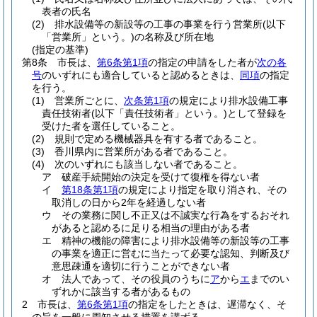
表者の氏名
(2)
排水設備等の新設等の工事の事業を行う営業所
(以下
「営業所」という。)
の名称及び所在地
(指定の基準)
第8条
市長は、
第6条第1項
の指定の申請をした者が
次の各
号
のいずれにも適合していると認めるときは、
同項
の指定
を行う。
(1)
営業所ごとに、
次条第1項
の規定により排水設備工事
責任技術者
(以下「責任技術者」という。)
として登録を
受けた者を選任していること。
(2)
規則で定める機械器具を有する者であること。
(3)
香川県内に営業所がある者であること。
(4)
次のいずれにも該当しない者であること。
ア
破産手続開始の決定を受けて復権を得ない者
イ
第18条第1項
の規定により指定を取り消され、その
取消しの日から2年を経過しない者
ウ
その業務に関し不正又は不誠実な行為をするおそれ
があると認めるに足りる相当の理由がある者
エ
精神の機能の障害により排水設備等の新設等の工事
の事業を適正に営むに当たって必要な認知、判断及び
意思疎通を適切に行うことができない者
オ
法人であって、その役員のうちに
ア
から
エ
までのい
ずれかに該当する者があるもの
2
市長は、
第6条第1項
の指定をしたときは、遅滞なく、そ