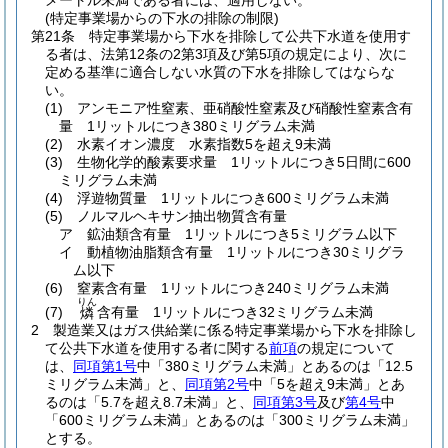
メートル未満である者には、適用しない。
(特定事業場からの下水の排除の制限)
第21条
特定事業場から下水を排除して公共下水道を使用す
る者は、法第12条の2第3項及び第5項の規定により、次に
定める基準に適合しない水質の下水を排除してはならな
い。
(1)
アンモニア性窒素、亜硝酸性窒素及び硝酸性窒素含有
量 1リットルにつき380ミリグラム未満
(2)
水素イオン濃度 水素指数5を超え9未満
(3)
生物化学的酸素要求量 1リットルにつき5日間に600
ミリグラム未満
(4)
浮遊物質量 1リットルにつき600ミリグラム未満
(5)
ノルマルヘキサン抽出物質含有量
ア
鉱油類含有量 1リットルにつき5ミリグラム以下
イ
動植物油脂類含有量 1リットルにつき30ミリグラ
ム以下
(6)
窒素含有量 1リットルにつき240ミリグラム未満
りん
(7)
含有量 1リットルにつき32ミリグラム未満
燐
2
製造業又はガス供給業に係る特定事業場から下水を排除し
て公共下水道を使用する者に関する
前項
の規定について
は、
同項第1号
中「380ミリグラム未満」とあるのは「12.5
ミリグラム未満」と、
同項第2号
中「5を超え9未満」とあ
るのは「5.7を超え8.7未満」と、
同項第3号
及び
第4号
中
「600ミリグラム未満」とあるのは「300ミリグラム未満」
とする。