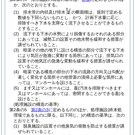
か、次のとおりとする。
きょ
(1)
排水管の内径及び排水
の断面積は、規則で定める
渠
数値を下回らないものとし、かつ、計画下水量に応じ、
排除すべき下水を支障なく流下させることができるもの
とすること。
(2)
流下する下水の水勢により損傷するおそれのある部分
にあっては、減勢工の設置その他水勢を緩和する措置が
講ぜられていること。
(3)
暗渠その他の地下に設ける構造の部分で流下する下水
により気圧が急激に変動する箇所にあっては、排気口の
設置その他気圧の急激な変動を緩和する措置が講ぜられ
ていること。
(4)
暗渠である構造の部分の下水の流路の方向又は勾配が
著しく変化する箇所その他管渠の清掃上必要な箇所にあ
っては、マンホールを設けること。
(5)
ます又はマンホールには、蓋
(汚水を排除すべきます
又はマンホールにあっては、密閉することができる蓋)
を
設けること。
(処理施設の構造の基準)
第2条の5
第2条の3
に定めるもののほか、処理施設
(終末処
理場であるものに限る。以下同じ。)
の構造の基準は、次の
とおりとする。
(1)
脱臭施設の設置その他臭気の発散を防止する措置が講
ぜられていること。