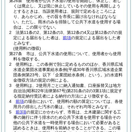
第26条
使用者が公共下水道の使用を開始し、休止し、若し
くは廃止し、又は現に休止しているその使用を再開しよう
とするときは、当該使用者は、規則で定めるところによ
り、あらかじめ、その旨を市長に届け出なければならな
い。
ただし、雨水のみを排除して公共下水道を使用する場
合は、この限りでない。
2
法第11条の2、第12条の3、第12条の4又は第12条の7の規
定による届出をした者は、
前項
の規定による届出をした者
とみなす。
(使用料の徴収)
第27条
市は、公共下水道の使用について、使用者から使用
料を徴収する。
2
使用料は、この条例で別に定めるもののほか、香川県広域
水道企業団水道事業給水条例
(平成30年香川県広域水道企業
団条例第23号。以下「企業団給水条例」という。)
の水道料
金徴収方法の規定の例による。
3
使用料は、2使用月ごとに納入通知書、口座振替又は地方
自治法
(昭和22年法律第67号)
第231条の2の3第1項に規定す
る指定納付受託者による納付の方法により徴収する。
4
前項
の場合において、使用料の額の算定については、各使
用月の排出した汚水の量は、それぞれ均等とみなす。
5
前3項
の規定にかかわらず、市長は、土木建築に関する工
事の施行に伴う排水のため公共下水道を使用する場合その
他の公共下水道を一時使用する場合において必要があると
認めるときは、使用料を前納させることができる。
この場