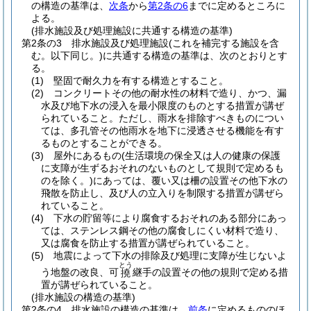
の構造の基準は、
次条
から
第2条の6
までに定めるところに
よる。
(排水施設及び処理施設に共通する構造の基準)
第2条の3
排水施設及び処理施設
(これを補完する施設を含
む。以下同じ。)
に共通する構造の基準は、次のとおりとす
る。
(1)
堅固で耐久力を有する構造とすること。
(2)
コンクリートその他の耐水性の材料で造り、かつ、漏
水及び地下水の浸入を最小限度のものとする措置が講ぜ
られていること。
ただし、雨水を排除すべきものについ
ては、多孔管その他雨水を地下に浸透させる機能を有す
るものとすることができる。
(3)
屋外にあるもの
(生活環境の保全又は人の健康の保護
に支障が生ずるおそれのないものとして規則で定めるも
のを除く。)
にあっては、覆い又は柵の設置その他下水の
飛散を防止し、及び人の立入りを制限する措置が講ぜら
れていること。
(4)
下水の貯留等により腐食するおそれのある部分にあっ
ては、ステンレス鋼その他の腐食しにくい材料で造り、
又は腐食を防止する措置が講ぜられていること。
(5)
地震によって下水の排除及び処理に支障が生じないよ
とう
う地盤の改良、可
継手の設置その他の規則で定める措
撓
置が講ぜられていること。
(排水施設の構造の基準)
第2条の4
排水施設の構造の基準は、
前条
に定めるもののほ