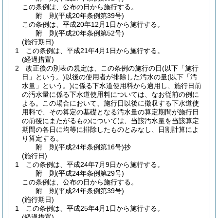
この条例は、公布の日から施行する。
附
則
(平成20年
条例第39号)
この条例は、平成20年12月1日から施行する。
附
則
(平成20年
条例第52号)
(施行期日)
1
この条例は、平成21年4月1日から施行する。
(経過措置)
2
改正後の別表の規定は、この条例の施行の日
(以下「施行
日」という。)
以後の使用者が排除した汚水の量
(以下「汚
水量」という。)
に係る下水道使用料から適用し、施行日前
の汚水量に係る下水道使用料については、なお従前の例に
よる。
この場合において、施行日以後に徴収する下水道使
用料で、その算定の基礎となる汚水量の算定期間が施行日
の前後にまたがるものについては、当該汚水量を当該算定
期間の各日に均等に排除したものとみなし、日割計算によ
り算定する。
附
則
(平成24年
条例第16号)
抄
(施行日)
1
この条例は、平成24年7月9日から施行する。
附
則
(平成24年
条例第29号)
この条例は、公布の日から施行する。
附
則
(平成24年
条例第39号)
(施行期日)
1
この条例は、平成25年4月1日から施行する。
(経過措置)