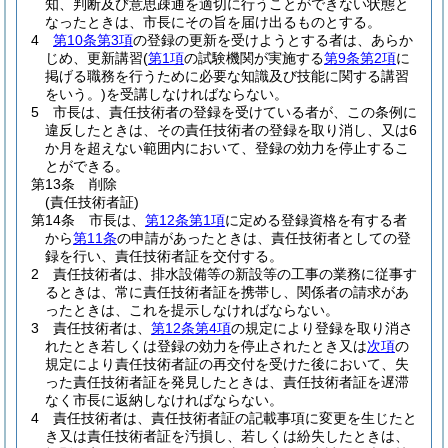
知、判断及び意思疎通を適切に行うことができない状態と
なったときは、市長にその旨を届け出るものとする。
4
第10条第3項
の登録の更新を受けようとする者は、あらか
じめ、更新講習
(
第1項
の試験機関が実施する
第9条第2項
に
掲げる職務を行うために必要な知識及び技能に関する講習
をいう。)
を受講しなければならない。
5
市長は、責任技術者の登録を受けている者が、この条例に
違反したときは、その責任技術者の登録を取り消し、又は6
か月を超えない範囲内において、登録の効力を停止するこ
とができる。
第13条
削除
(責任技術者証)
第14条
市長は、
第12条第1項
に定める登録資格を有する者
から
第11条
の申請があったときは、責任技術者としての登
録を行い、責任技術者証を交付する。
2
責任技術者は、排水設備等の新設等の工事の業務に従事す
るときは、常に責任技術者証を携帯し、関係者の請求があ
ったときは、これを提示しなければならない。
3
責任技術者は、
第12条第4項
の規定により登録を取り消さ
れたとき若しくは登録の効力を停止されたとき又は
次項
の
規定により責任技術者証の再交付を受けた後において、失
った責任技術者証を発見したときは、責任技術者証を遅滞
なく市長に返納しなければならない。
4
責任技術者は、責任技術者証の記載事項に変更を生じたと
き又は責任技術者証を汚損し、若しくは紛失したときは、