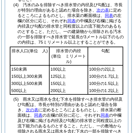
(4)
汚水のみを排除すべき排水管の内径及び勾配は、市長
が特別の理由があると認めた場合を除き、
次の表
に定め
るところによるものとし、排水渠の断面積は、
同表
の左
欄の区分に応じ、それぞれ
同表
の中欄及び右欄に掲げる
内径及び勾配の排水管と同程度以上の流下能力のあるも
のとすること。
ただし、一の建築物から排除される汚水
の一部を排除すべき排水管で延長が3メートル以下のもの
の内径は、75ミリメートル以上とすることができる。
排水人口
(単位 人)
排水管の内径
勾配
(単位 ミリメート
ル)
150未満
100以上
100分の2以上
150以上300未満
125以上
100分の1.7以上
300以上500未満
150以上
100分の1.5以上
500以上
200以上
100分の1.2以上
(5)
雨水又は雨水を含む下水を排除すべき排水管の内径及
び勾配は、市長が特別の理由があると認めた場合を除
き、
次の表
に定めるところによるものとし、排水渠の断
面積は、
同表
の左欄の区分に応じ、それぞれ
同表
の中欄
及び右欄に掲げる内径及び勾配の排水管と同程度以上の
流下能力のあるものとすること。
ただし、一の敷地から
排除される雨水又は雨水を含む下水の一部を排除すべき