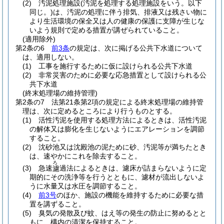
(2)
汚泥処理施設
(汚泥を処理する処理施設をいう。以下
同じ。)
は、汚泥の処理に伴う排気、排液又は残さい物に
より生活環境の保全又は人の健康の保護に支障が生じな
いよう規則で定める措置が講ぜられていること。
(適用除外)
第2条の6
前3条
の規定は、次に掲げる公共下水道について
は、適用しない。
(1)
工事を施行するために仮に設けられる公共下水道
(2)
非常災害のために必要な応急措置として設けられる公
共下水道
(終末処理場の維持管理)
第2条の7
法第21条第2項の規定による終末処理場の維持管
理は、次に定めるところにより行うものとする。
(1)
活性汚泥を使用する処理方法によるときは、活性汚泥
の解体又は膨化を生じないようにエアレーションを調節
すること。
(2)
沈砂池又は沈殿池の泥ために砂、汚泥等が満ちたとき
は、速やかにこれを除去すること。
ろ
(3)
急速
過法によるときは、濾床が詰まらないように定
濾
期的にその洗浄等を行うとともに、濾材が流出しないよ
うに水量又は水圧を調節すること。
(4)
前3号
のほか、施設の機能を維持するために必要な措
置を講ずること。
(5)
臭気の発散及び蚊、はえ等の発生の防止に努めるとと
もに、構内の清潔を保持すること。