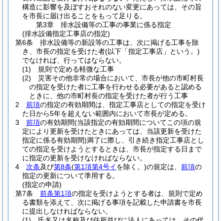
構造に影響を及ぼすおそれのない変更にあっては、その旨
を市長に届け出ることをもって足りる。
第3章
排水設備等の工事の事業に係る指定
(排水設備指定工事店の指定)
第6条
排水設備等の新設等の工事は、次に掲げる工事を除
き、市長の指定を受けた者
(以下「指定工事店」という。)
でなければ、行ってはならない。
(1)
規則で定める軽微な工事
(2)
災害その他非常の場合において、市長が他の市町村長
の指定を受けた者に工事を行わせる必要があると認める
ときに、他の市町村長の指定を受けた者が行う工事
2
前項
の指定の有効期間は、指定工事店としての指定を受け
た日から5年を超えない範囲内において市長が定める。
3
前項
の有効期間
(当該指定の有効期間についてこの項の規
定により更新を受けたときにあっては、当該更新を受けた
指定に係る有効期間)
満了に際し、引き続き指定工事店とし
ての指定を受けようとするときは、市長が指定する日まで
に指定の更新を受けなければならない。
4
次条
及び
第8条
(
第1項第4号イ
を除く。)
の規定は、
前項
の
指定の更新について準用する。
(指定の申請)
第7条
前条第1項
の指定を受けようとする者は、規則で定め
る書類を添えて、次に掲げる事項を記載した申請書を市長
に提出しなければならない。
(1)
氏名又は名称及び住所並びに法人にあっては、その代