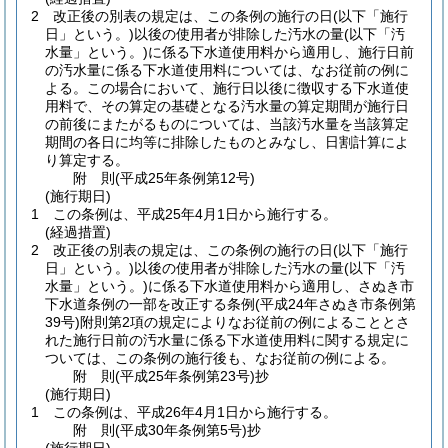
2
改正後の別表の規定は、この条例の施行の日
(以下「施行
日」という。)
以後の使用者が排除した汚水の量
(以下「汚
水量」という。)
に係る下水道使用料から適用し、施行日前
の汚水量に係る下水道使用料については、なお従前の例に
よる。
この場合において、施行日以後に徴収する下水道使
用料で、その算定の基礎となる汚水量の算定期間が施行日
の前後にまたがるものについては、当該汚水量を当該算定
期間の各日に均等に排除したものとみなし、日割計算によ
り算定する。
附
則
(平成25年
条例第12号)
(施行期日)
1
この条例は、平成25年4月1日から施行する。
(経過措置)
2
改正後の別表の規定は、この条例の施行の日
(以下「施行
日」という。)
以後の使用者が排除した汚水の量
(以下「汚
水量」という。)
に係る下水道使用料から適用し、さぬき市
下水道条例の一部を改正する条例
(平成24年さぬき市条例第
39号)
附則第2項の規定によりなお従前の例によることとさ
れた施行日前の汚水量に係る下水道使用料に関する規定に
ついては、この条例の施行後も、なお従前の例による。
附
則
(平成25年
条例第23号)
抄
(施行期日)
1
この条例は、平成26年4月1日から施行する。
附
則
(平成30年
条例第5号)
抄