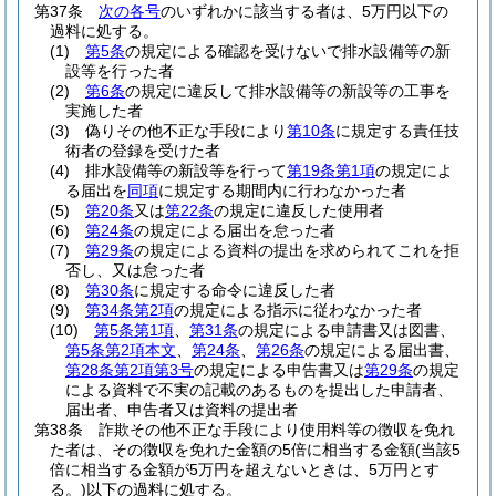
第37条
次の各号
のいずれかに該当する者は、5万円以下の
過料に処する。
(1)
第5条
の規定による確認を受けないで排水設備等の新
設等を行った者
(2)
第6条
の規定に違反して排水設備等の新設等の工事を
実施した者
(3)
偽りその他不正な手段により
第10条
に規定する責任技
術者の登録を受けた者
(4)
排水設備等の新設等を行って
第19条第1項
の規定によ
る届出を
同項
に規定する期間内に行わなかった者
(5)
第20条
又は
第22条
の規定に違反した使用者
(6)
第24条
の規定による届出を怠った者
(7)
第29条
の規定による資料の提出を求められてこれを拒
否し、又は怠った者
(8)
第30条
に規定する命令に違反した者
(9)
第34条第2項
の規定による指示に従わなかった者
(10)
第5条第1項
、
第31条
の規定による申請書又は図書、
第5条第2項本文
、
第24条
、
第26条
の規定による届出書、
第28条第2項第3号
の規定による申告書又は
第29条
の規定
による資料で不実の記載のあるものを提出した申請者、
届出者、申告者又は資料の提出者
第38条
詐欺その他不正な手段により使用料等の徴収を免れ
た者は、その徴収を免れた金額の5倍に相当する金額
(当該5
倍に相当する金額が5万円を超えないときは、5万円とす
る。)
以下の過料に処する。