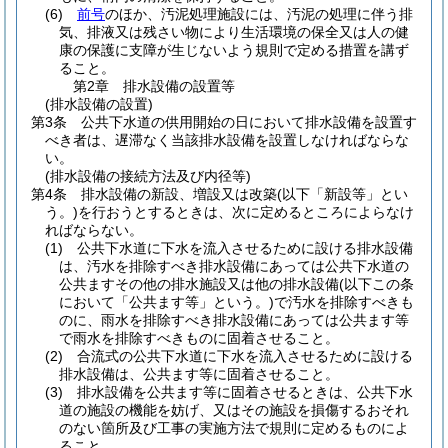
(6)
前号
のほか、汚泥処理施設には、汚泥の処理に伴う排
気、排液又は残さい物により生活環境の保全又は人の健
康の保護に支障が生じないよう規則で定める措置を講ず
ること。
第2章
排水設備の設置等
(排水設備の設置)
第3条
公共下水道の供用開始の日において排水設備を設置す
べき者は、遅滞なく当該排水設備を設置しなければならな
い。
(排水設備の接続方法及び内径等)
第4条
排水設備の新設、増設又は改築
(以下「新設等」とい
う。)
を行おうとするときは、次に定めるところによらなけ
ればならない。
(1)
公共下水道に下水を流入させるために設ける排水設備
は、汚水を排除すべき排水設備にあっては公共下水道の
公共ますその他の排水施設又は他の排水設備
(以下この条
において「公共ます等」という。)
で汚水を排除すべきも
のに、雨水を排除すべき排水設備にあっては公共ます等
で雨水を排除すべきものに固着させること。
(2)
合流式の公共下水道に下水を流入させるために設ける
排水設備は、公共ます等に固着させること。
(3)
排水設備を公共ます等に固着させるときは、公共下水
道の施設の機能を妨げ、又はその施設を損傷するおそれ
のない箇所及び工事の実施方法で規則に定めるものによ
ること。