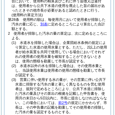
合において、使用料の精算及びこれに伴う追徴又は還付
は、使用者から公共下水道の使用を廃止した旨の届出があ
ったときその他市長が必要があると認めたときに行う。
(使用料の算定方法)
第28条
使用料の額は、毎使用月において使用者が排除した
汚水の量に応じ、
別表
に定めるところにより算出した合計
額とする。
2
使用者が排除した汚水の量の算定は、次に定めるところに
よる。
(1)
水道水を排除した場合は、企業団給水条例の規定によ
り算定した水道の使用水量とする。
ただし、2以上の使用
者が給水装置を共同で使用している場合においてそれぞ
れの使用者の使用水量を確知することができないとき
は、使用の態様を勘案して市長が認定する。
(2)
水道水以外の水を排除した場合は、その使用水量と
し、当該使用水量は使用者の使用の態様を勘案して市長
が認定する。
(3)
営業に伴い使用する水の量が、その営業に伴い公共下
水道に排除する汚水の量と著しく異なるものを営む使用
者は、規則で定めるところにより、公共下水道に排除し
た汚水の量及びその算出の根拠を記載した申告書を、使
用月の末日から5日以内に、市長に提出しなければならな
い。
この場合においては、
前2号
の規定にかかわらず、市
長は、その申告書の記載を勘案してその使用者の排除し
た汚水の量を認定するものとする。