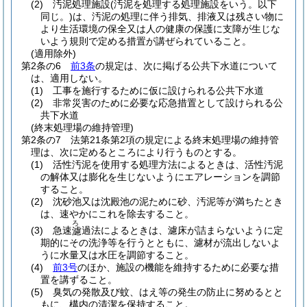
(2)
汚泥処理施設
(汚泥を処理する処理施設をいう。以下
同じ。)
は、汚泥の処理に伴う排気、排液又は残さい物に
より生活環境の保全又は人の健康の保護に支障が生じな
いよう規則で定める措置が講ぜられていること。
(適用除外)
第2条の6
前3条
の規定は、次に掲げる公共下水道について
は、適用しない。
(1)
工事を施行するために仮に設けられる公共下水道
(2)
非常災害のために必要な応急措置として設けられる公
共下水道
(終末処理場の維持管理)
第2条の7
法第21条第2項の規定による終末処理場の維持管
理は、次に定めるところにより行うものとする。
(1)
活性汚泥を使用する処理方法によるときは、活性汚泥
の解体又は膨化を生じないようにエアレーションを調節
すること。
(2)
沈砂池又は沈殿池の泥ために砂、汚泥等が満ちたとき
は、速やかにこれを除去すること。
ろ
(3)
急速
過法によるときは、濾床が詰まらないように定
濾
期的にその洗浄等を行うとともに、濾材が流出しないよ
うに水量又は水圧を調節すること。
(4)
前3号
のほか、施設の機能を維持するために必要な措
置を講ずること。
(5)
臭気の発散及び蚊、はえ等の発生の防止に努めるとと
もに、構内の清潔を保持すること。