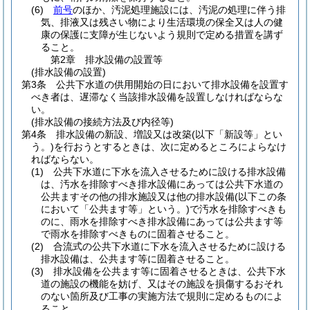
(6)
前号
のほか、汚泥処理施設には、汚泥の処理に伴う排
気、排液又は残さい物により生活環境の保全又は人の健
康の保護に支障が生じないよう規則で定める措置を講ず
ること。
第2章
排水設備の設置等
(排水設備の設置)
第3条
公共下水道の供用開始の日において排水設備を設置す
べき者は、遅滞なく当該排水設備を設置しなければならな
い。
(排水設備の接続方法及び内径等)
第4条
排水設備の新設、増設又は改築
(以下「新設等」とい
う。)
を行おうとするときは、次に定めるところによらなけ
ればならない。
(1)
公共下水道に下水を流入させるために設ける排水設備
は、汚水を排除すべき排水設備にあっては公共下水道の
公共ますその他の排水施設又は他の排水設備
(以下この条
において「公共ます等」という。)
で汚水を排除すべきも
のに、雨水を排除すべき排水設備にあっては公共ます等
で雨水を排除すべきものに固着させること。
(2)
合流式の公共下水道に下水を流入させるために設ける
排水設備は、公共ます等に固着させること。
(3)
排水設備を公共ます等に固着させるときは、公共下水
道の施設の機能を妨げ、又はその施設を損傷するおそれ
のない箇所及び工事の実施方法で規則に定めるものによ
ること。