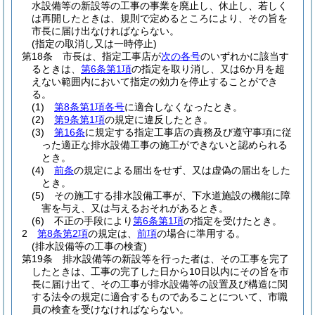
水設備等の新設等の工事の事業を廃止し、休止し、若しく
は再開したときは、規則で定めるところにより、その旨を
市長に届け出なければならない。
(指定の取消し又は一時停止)
第18条
市長は、指定工事店が
次の各号
のいずれかに該当す
るときは、
第6条第1項
の指定を取り消し、又は6か月を超
えない範囲内において指定の効力を停止することができ
る。
(1)
第8条第1項各号
に適合しなくなったとき。
(2)
第9条第1項
の規定に違反したとき。
(3)
第16条
に規定する指定工事店の責務及び遵守事項に従
った適正な排水設備工事の施工ができないと認められる
とき。
(4)
前条
の規定による届出をせず、又は虚偽の届出をした
とき。
(5)
その施工する排水設備工事が、下水道施設の機能に障
害を与え、又は与えるおそれがあるとき。
(6)
不正の手段により
第6条第1項
の指定を受けたとき。
2
第8条第2項
の規定は、
前項
の場合に準用する。
(排水設備等の工事の検査)
第19条
排水設備等の新設等を行った者は、その工事を完了
したときは、工事の完了した日から10日以内にその旨を市
長に届け出て、その工事が排水設備等の設置及び構造に関
する法令の規定に適合するものであることについて、市職
員の検査を受けなければならない。