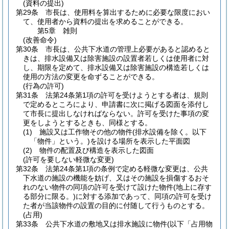
(資料の提出)
第29条
市長は、使用料を算出するために必要な限度におい
て、使用者から資料の提出を求めることができる。
第5章
雑則
(改善命令)
第30条
市長は、公共下水道の管理上必要があると認めると
きは、排水設備又は除害施設の設置者若しくは使用者に対
し、期限を定めて、排水設備又は除害施設の構造若しくは
使用の方法の変更を命ずることができる。
(行為の許可)
第31条
法第24条第1項の許可を受けようとする者は、規則
で定めるところにより、申請書に次に掲げる図面を添付し
て市長に提出しなければならない。
許可を受けた事項の変
更をしようとするときも、同様とする。
(1)
施設又は工作物その他の物件
(排水設備を除く。以下
「物件」という。)
を設ける場所を表示した平面図
(2)
物件の配置及び構造を表示した図面
(許可を要しない軽微な変更)
第32条
法第24条第1項の条例で定める軽微な変更は、公共
下水道の施設の機能を妨げ、又はその施設を損傷するおそ
れのない物件の同項の許可を受けて設けた物件
(地上に存す
る部分に限る。)
に対する添加であって、同項の許可を受け
た者が当該物件の設置の目的に付随して行うものとする。
(占用)
第33条
公共下水道の敷地又は排水施設に物件
(以下「占用物