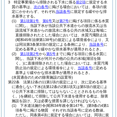
3
特定事業場から排除される下水に係る
前2項
に規定する水
質の基準は、
次の各号
に掲げる場合においては、各項の規
定にかかわらず、それぞれ
当該各号
に規定する緩やかな排
水基準とする。
(1)
第1項第1号
、
第6号
又は
第7号
に掲げる項目に係る水質
に関し、当該下水が当該公共下水道からの放流水又は当
該流域下水道からの放流水に係る公共の水域又は海域に
直接排除されたとした場合においては、水質汚濁防止法
(昭和45年法律第138号)
の規定による環境省令により、又
は同法第3条第3項の規定による条例により、
当該各号
に
定める基準より緩やかな排水基準が適用されるとき。
(2)
第1項第2号
から
第5号
までに掲げる項目に係る水質に
関し、当該下水が河川その他の公共の水域
(湖沼を除
く。)
に直接排除されたとした場合においては、水質汚濁
防止法の規定による環境省令により、
当該各号
に定める
基準より緩やかな排水基準が適用されるとき。
(水質適合のための除害施設の設置等)
第22条
法第12条の11第1項の規定により、次に定める基準
に適合しない下水
(法第12条の2第1項又は第5項の規定によ
り公共下水道に排除してはならないこととされるものを除
く。)
を継続して排除して公共下水道を使用する者は、除害
施設を設け、又は必要な措置を講じなければならない。
(1)
下水道法施行令
(昭和34年政令第147号。)
第9条の4第1
項各号に掲げる物質 それぞれ当該各号に定める数値。
ただし、同条第4項に規定する場合においては、同項に規