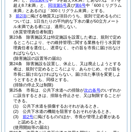
満」と、
同項第4号
中「5を超え9未満」とあるのは「5.7を
超え8.7未満」と、
同項第5号
及び
第6号
中「600ミリグラム
未満」とあるのは「300ミリグラム未満」とする。
3
前2項
に掲げる物質又は項目のうち、規則で定めるものに
ついては、1日当たりの平均的な下水の量が50立方メート
ル未満である者には、適用しない。
(水質管理責任者制度)
第23条
除害施設又は特定施設を設置した者は、規則で定め
るところにより、その維持管理に関する業務を行う水質管
理責任者を選任し、遅滞なく、その旨を市長に届け出なけ
ればならない。
(除害施設の設置等の届出)
第24条
除害施設を設置し、休止し、又は廃止しようとする
者は、規則で定めるところにより、あらかじめ、その旨を
市長に届け出なければならない。
届け出た事項を変更しよ
うとするときも、同様とする。
(排除の停止又は制限)
第25条
市長は、公共下水道への排除が
次の各号
のいずれか
に該当するときは、排除を停止させ、又は制限することが
できる。
(1)
公共下水道を損傷するおそれがあるとき。
(2)
公共下水道の機能を阻害するおそれがあるとき。
(3)
前2号
に掲げるもののほか、市長が管理上必要がある
と認めるとき。
(使用開始等の届出)