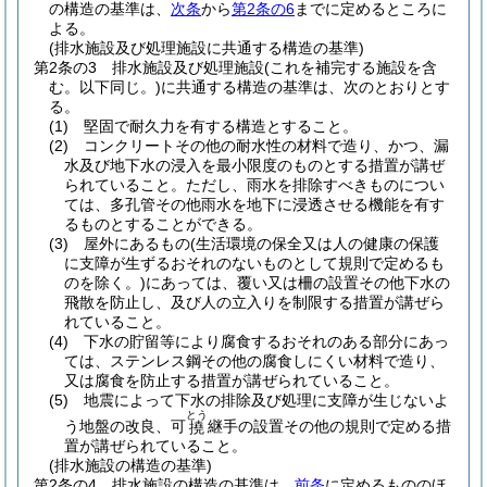
の構造の基準は、
次条
から
第2条の6
までに定めるところに
よる。
(排水施設及び処理施設に共通する構造の基準)
第2条の3
排水施設及び処理施設
(これを補完する施設を含
む。以下同じ。)
に共通する構造の基準は、次のとおりとす
る。
(1)
堅固で耐久力を有する構造とすること。
(2)
コンクリートその他の耐水性の材料で造り、かつ、漏
水及び地下水の浸入を最小限度のものとする措置が講ぜ
られていること。
ただし、雨水を排除すべきものについ
ては、多孔管その他雨水を地下に浸透させる機能を有す
るものとすることができる。
(3)
屋外にあるもの
(生活環境の保全又は人の健康の保護
に支障が生ずるおそれのないものとして規則で定めるも
のを除く。)
にあっては、覆い又は柵の設置その他下水の
飛散を防止し、及び人の立入りを制限する措置が講ぜら
れていること。
(4)
下水の貯留等により腐食するおそれのある部分にあっ
ては、ステンレス鋼その他の腐食しにくい材料で造り、
又は腐食を防止する措置が講ぜられていること。
(5)
地震によって下水の排除及び処理に支障が生じないよ
とう
う地盤の改良、可
継手の設置その他の規則で定める措
撓
置が講ぜられていること。
(排水施設の構造の基準)
第2条の4
排水施設の構造の基準は、
前条
に定めるもののほ