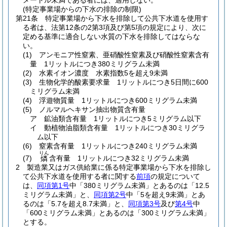
メートル未満である者には、適用しない。
(特定事業場からの下水の排除の制限)
第21条
特定事業場から下水を排除して公共下水道を使用す
る者は、法第12条の2第3項及び第5項の規定により、次に
定める基準に適合しない水質の下水を排除してはならな
い。
(1)
アンモニア性窒素、亜硝酸性窒素及び硝酸性窒素含有
量 1リットルにつき380ミリグラム未満
(2)
水素イオン濃度 水素指数5を超え9未満
(3)
生物化学的酸素要求量 1リットルにつき5日間に600
ミリグラム未満
(4)
浮遊物質量 1リットルにつき600ミリグラム未満
(5)
ノルマルヘキサン抽出物質含有量
ア
鉱油類含有量 1リットルにつき5ミリグラム以下
イ
動植物油脂類含有量 1リットルにつき30ミリグラ
ム以下
(6)
窒素含有量 1リットルにつき240ミリグラム未満
りん
(7)
含有量 1リットルにつき32ミリグラム未満
燐
2
製造業又はガス供給業に係る特定事業場から下水を排除し
て公共下水道を使用する者に関する
前項
の規定について
は、
同項第1号
中「380ミリグラム未満」とあるのは「12.5
ミリグラム未満」と、
同項第2号
中「5を超え9未満」とあ
るのは「5.7を超え8.7未満」と、
同項第3号
及び
第4号
中
「600ミリグラム未満」とあるのは「300ミリグラム未満」
とする。