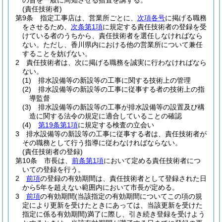
の旨を一般に周知させる措置を講ずる。
(責任技術者)
第9条
指定工事店は、営業所ごとに、
次項各号
に掲げる職務
をさせるため、
次条第1項
に規定する責任技術者の登録を受
けている者のうちから、責任技術者を選任しなければなら
ない。
ただし、香川県内における他の営業所について兼任
することを妨げない。
2
責任技術者は、次に掲げる職務を誠実に行わなければなら
ない。
(1)
排水設備等の新設等の工事に関する技術上の管理
(2)
排水設備等の新設等の工事に従事する者の技術上の指
導監督
(3)
排水設備等の新設等の工事が排水設備等の設置及び構
造に関する法令の規定に適合していることの確認
(4)
第19条第1項
に規定する検査の立会い
3
排水設備等の新設等の工事に従事する者は、責任技術者が
その職務として行う指導に従わなければならない。
(責任技術者の登録)
第10条
市長は、
前条第1項
において定める責任技術者につ
いての登録を行う。
2
前項
の登録の有効期間は、責任技術者として登録された日
から5年を超えない範囲内において市長が定める。
3
前項
の有効期間
(当該指定の有効期間についてこの項の規
定により更新を受けたときにあっては、当該更新を受けた
指定に係る有効期間)
満了に際し、引き続き登録を受けよう