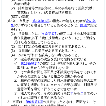
表者の氏名
(2)
排水設備等の新設等の工事の事業を行う営業所
(以下
「営業所」という。)
の名称及び所在地
(指定の基準)
第8条
市長は、
第6条第1項
の指定の申請をした者が
次の各
号
のいずれにも適合していると認めるときは、
同項
の指定
を行う。
(1)
営業所ごとに、
次条第1項
の規定により排水設備工事
責任技術者
(以下「責任技術者」という。)
として登録を
受けた者を選任していること。
(2)
規則で定める機械器具を有する者であること。
(3)
香川県内に営業所がある者であること。
(4)
次のいずれにも該当しない者であること。
ア
破産手続開始の決定を受けて復権を得ない者
イ
第18条第1項
の規定により指定を取り消され、その
取消しの日から2年を経過しない者
ウ
その業務に関し不正又は不誠実な行為をするおそれ
があると認めるに足りる相当の理由がある者
エ
精神の機能の障害により排水設備等の新設等の工事
の事業を適正に営むに当たって必要な認知、判断及び
意思疎通を適切に行うことができない者
オ
法人であって、その役員のうちに
ア
から
エ
までのい
ずれかに該当する者があるもの
2
市長は、
第6条第1項
の指定をしたときは、遅滞なく、そ