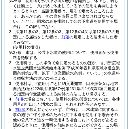
第26条
使用者が公共下水道の使用を開始し、休止し、若し
くは廃止し、又は現に休止しているその使用を再開しよう
とするときは、当該使用者は、規則で定めるところによ
り、あらかじめ、その旨を市長に届け出なければならな
い。
ただし、雨水のみを排除して公共下水道を使用する場
合は、この限りでない。
2
法第11条の2、第12条の3、第12条の4又は第12条の7の規
定による届出をした者は、
前項
の規定による届出をした者
とみなす。
(使用料の徴収)
第27条
市は、公共下水道の使用について、使用者から使用
料を徴収する。
2
使用料は、この条例で別に定めるもののほか、香川県広域
水道企業団水道事業給水条例
(平成30年香川県広域水道企業
団条例第23号。以下「企業団給水条例」という。)
の水道料
金徴収方法の規定の例による。
3
使用料は、2使用月ごとに納入通知書、口座振替又は地方
自治法
(昭和22年法律第67号)
第231条の2の3第1項に規定す
る指定納付受託者による納付の方法により徴収する。
4
前項
の場合において、使用料の額の算定については、各使
用月の排出した汚水の量は、それぞれ均等とみなす。
5
前3項
の規定にかかわらず、市長は、土木建築に関する工
事の施行に伴う排水のため公共下水道を使用する場合その
他の公共下水道を一時使用する場合において必要があると
認めるときは、使用料を前納させることができる。
この場