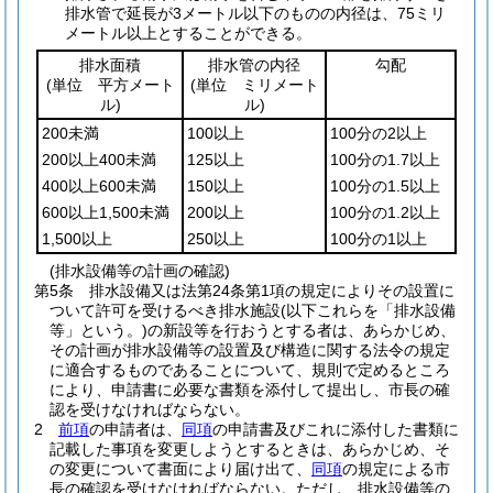
排水管で延長が3メートル以下のものの内径は、75ミリ
メートル以上とすることができる。
排水面積
排水管の内径
勾配
(単位 平方メート
(単位 ミリメート
ル)
ル)
200未満
100以上
100分の2以上
200以上400未満
125以上
100分の1.7以上
400以上600未満
150以上
100分の1.5以上
600以上1,500未満
200以上
100分の1.2以上
1,500以上
250以上
100分の1以上
(排水設備等の計画の確認)
第5条
排水設備又は法第24条第1項の規定によりその設置に
ついて許可を受けるべき排水施設
(以下これらを「排水設備
等」という。)
の新設等を行おうとする者は、あらかじめ、
その計画が排水設備等の設置及び構造に関する法令の規定
に適合するものであることについて、規則で定めるところ
により、申請書に必要な書類を添付して提出し、市長の確
認を受けなければならない。
2
前項
の申請者は、
同項
の申請書及びこれに添付した書類に
記載した事項を変更しようとするときは、あらかじめ、そ
の変更について書面により届け出て、
同項
の規定による市
長の確認を受けなければならない。
ただし、排水設備等の