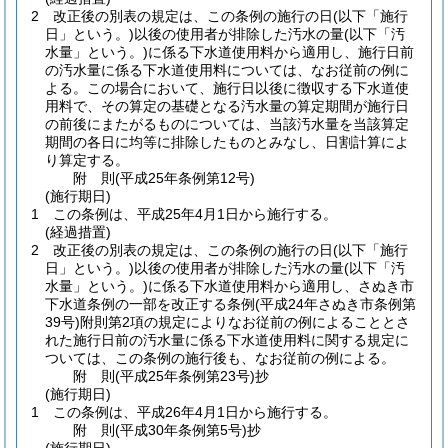
2
改正後の別表の規定は、この条例の施行の日
(以下「施行
日」という。)
以後の使用者が排除した汚水の量
(以下「汚
水量」という。)
に係る下水道使用料から適用し、施行日前
の汚水量に係る下水道使用料については、なお従前の例に
よる。
この場合において、施行日以後に徴収する下水道使
用料で、その算定の基礎となる汚水量の算定期間が施行日
の前後にまたがるものについては、当該汚水量を当該算定
期間の各日に均等に排除したものとみなし、日割計算によ
り算定する。
附
則
(平成25年
条例第12号)
(施行期日)
1
この条例は、平成25年4月1日から施行する。
(経過措置)
2
改正後の別表の規定は、この条例の施行の日
(以下「施行
日」という。)
以後の使用者が排除した汚水の量
(以下「汚
水量」という。)
に係る下水道使用料から適用し、さぬき市
下水道条例の一部を改正する条例
(平成24年さぬき市条例第
39号)
附則第2項の規定によりなお従前の例によることとさ
れた施行日前の汚水量に係る下水道使用料に関する規定に
ついては、この条例の施行後も、なお従前の例による。
附
則
(平成25年
条例第23号)
抄
(施行期日)
1
この条例は、平成26年4月1日から施行する。
附
則
(平成30年
条例第5号)
抄