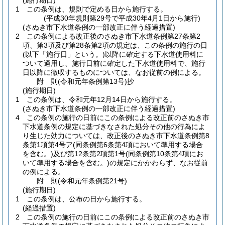
(施行期日)
1
この条例は、規則で定める日から施行する。
(平成30年規則第29号で平成30年4月1日から施行)
(さぬき市下水道条例の一部改正に伴う経過措置)
2
この条例による改正後のさぬき市下水道条例第27条第2
項、第3項及び第28条第2項の規定は、この条例の施行の日
(以下「施行日」という。)
以降に確定する下水道使用料に
ついて適用し、施行日前に確定した下水道使用料で、施行
日以降に徴収するものについては、なお従前の例による。
附
則
(令和元年
条例第13号)
抄
(施行期日)
1
この条例は、令和元年12月14日から施行する。
(さぬき市下水道条例の一部改正に伴う経過措置)
4
この条例の施行の日前にこの条例による改正前のさぬき市
下水道条例の規定に基づきなされた処分その他の行為によ
り生じた効力については、改正後のさぬき市下水道条例第8
条第1項第4号ア
(同条例第6条第4項において準用する場合
を含む。)
及び第12条第2項第1号
(同条例第10条第4項にお
いて準用する場合を含む。)
の規定にかかわらず、なお従前
の例による。
附
則
(令和元年
条例第21号)
(施行期日)
1
この条例は、公布の日から施行する。
(経過措置)
2
この条例の施行の日前にこの条例による改正前のさぬき市