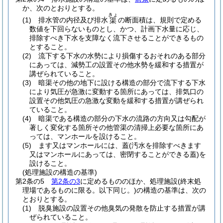
か、次のとおりとする。
きょ
(1)
排水管の内径及び排水
の断面積は、規則で定める
渠
数値を下回らないものとし、かつ、計画下水量に応じ、
排除すべき下水を支障なく流下させることができるもの
とすること。
(2)
流下する下水の水勢により損傷するおそれのある部分
にあっては、減勢工の設置その他水勢を緩和する措置が
講ぜられていること。
(3)
暗渠その他の地下に設ける構造の部分で流下する下水
により気圧が急激に変動する箇所にあっては、排気口の
設置その他気圧の急激な変動を緩和する措置が講ぜられ
ていること。
(4)
暗渠である構造の部分の下水の流路の方向又は勾配が
著しく変化する箇所その他管渠の清掃上必要な箇所にあ
っては、マンホールを設けること。
(5)
ます又はマンホールには、蓋
(汚水を排除すべきます
又はマンホールにあっては、密閉することができる蓋)
を
設けること。
(処理施設の構造の基準)
第2条の5
第2条の3
に定めるもののほか、処理施設
(終末処
理場であるものに限る。以下同じ。)
の構造の基準は、次の
とおりとする。
(1)
脱臭施設の設置その他臭気の発散を防止する措置が講
ぜられていること。