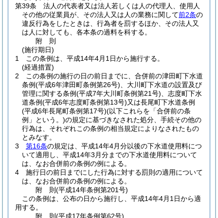
第39条
法人の代表者又は法人若しくは人の代理人、使用人
その他の従業員が、その法人又は人の業務に関して
前2条
の
違反行為をしたときは、行為者を罰するほか、その法人又
は人に対しても、各本条の過料を科する。
附
則
(施行期日)
1
この条例は、平成14年4月1日から施行する。
(経過措置)
2
この条例の施行の日の前日までに、合併前の津田町下水道
条例
(平成6年津田町条例第26号)
、大川町下水道の設置及び
管理に関する条例
(平成7年大川町条例第21号)
、志度町下水
道条例
(平成6年志度町条例第13号)
又は長尾町下水道条例
(平成6年長尾町条例第17号)
(以下これらを「合併前の条
例」という。)
の規定に基づきなされた処分、手続その他の
行為は、それぞれこの条例の相当規定によりなされたもの
とみなす。
3
第16条
の規定は、平成14年4月分以後の下水道使用料につ
いて適用し、平成14年3月分までの下水道使用料について
は、なお合併前の条例の例による。
4
施行日の前日までにした行為に対する罰則の適用について
は、なお合併前の条例の例による。
附
則
(平成14年
条例第201号)
この条例は、公布の日から施行し、平成14年4月1日から適
用する。
附
則
(平成17年
条例第62号)