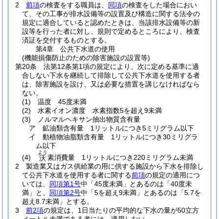
2
前項
の検査をする職員は、
同項
の検査をした場合におい
て、その工事が排水設備等の設置及び構造に関する法令の
規定に適合していると認めたときは、当該排水設備等の新
設等を行った者に対し、規則で定めるところにより、検査
済証を交付するものとする。
第4章
公共下水道の使用
(機能損傷防止のための除害施設の設置等)
第20条
法第12条第1項の規定により、次に定める基準に適
合しない下水を継続して排除して公共下水道を使用する者
は、除害施設を設け、又は必要な措置を講じなければなら
ない。
(1)
温度 45度未満
(2)
水素イオン濃度 水素指数5を超え9未満
(3)
ノルマルヘキサン抽出物質含有量
ア
鉱油類含有量 1リットルにつき5ミリグラム以下
イ
動植物油脂類含有量 1リットルにつき30ミリグラ
ム以下
よう
(4)
素消費量 1リットルにつき220ミリグラム未満
沃
2
製造業又はガス供給業の用に供する施設から下水を排除し
て公共下水道を使用する者に関する
前項
の規定の適用につ
いては、
同項第1号
中「45度未満」とあるのは「40度未
満」と、
同項第2号
中「5を超え9未満」とあるのは「5.7を
超え8.7未満」とする。
3
前2項
の規定は、1日当たりの平均的な下水の量が50立方