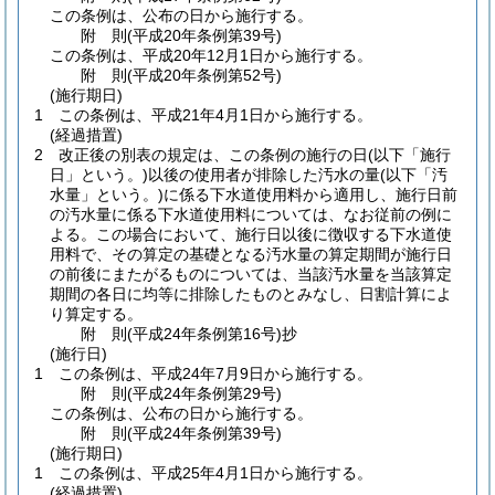
この条例は、公布の日から施行する。
附
則
(平成20年
条例第39号)
この条例は、平成20年12月1日から施行する。
附
則
(平成20年
条例第52号)
(施行期日)
1
この条例は、平成21年4月1日から施行する。
(経過措置)
2
改正後の別表の規定は、この条例の施行の日
(以下「施行
日」という。)
以後の使用者が排除した汚水の量
(以下「汚
水量」という。)
に係る下水道使用料から適用し、施行日前
の汚水量に係る下水道使用料については、なお従前の例に
よる。
この場合において、施行日以後に徴収する下水道使
用料で、その算定の基礎となる汚水量の算定期間が施行日
の前後にまたがるものについては、当該汚水量を当該算定
期間の各日に均等に排除したものとみなし、日割計算によ
り算定する。
附
則
(平成24年
条例第16号)
抄
(施行日)
1
この条例は、平成24年7月9日から施行する。
附
則
(平成24年
条例第29号)
この条例は、公布の日から施行する。
附
則
(平成24年
条例第39号)
(施行期日)
1
この条例は、平成25年4月1日から施行する。
(経過措置)