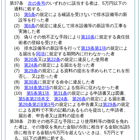
第37条
次の各号
のいずれかに該当する者は、5万円以下の
過料に処する。
(1)
第5条
の規定による確認を受けないで排水設備等の新
設等を行った者
(2)
第6条
の規定に違反して排水設備等の新設等の工事を
実施した者
(3)
偽りその他不正な手段により
第10条
に規定する責任技
術者の登録を受けた者
(4)
排水設備等の新設等を行って
第19条第1項
の規定によ
る届出を
同項
に規定する期間内に行わなかった者
(5)
第20条
又は
第22条
の規定に違反した使用者
(6)
第24条
の規定による届出を怠った者
(7)
第29条
の規定による資料の提出を求められてこれを拒
否し、又は怠った者
(8)
第30条
に規定する命令に違反した者
(9)
第34条第2項
の規定による指示に従わなかった者
(10)
第5条第1項
、
第31条
の規定による申請書又は図書、
第5条第2項本文
、
第24条
、
第26条
の規定による届出書、
第28条第2項第3号
の規定による申告書又は
第29条
の規定
による資料で不実の記載のあるものを提出した申請者、
届出者、申告者又は資料の提出者
第38条
詐欺その他不正な手段により使用料等の徴収を免れ
た者は、その徴収を免れた金額の5倍に相当する金額
(当該5
倍に相当する金額が5万円を超えないときは、5万円とす
る。)
以下の過料に処する。