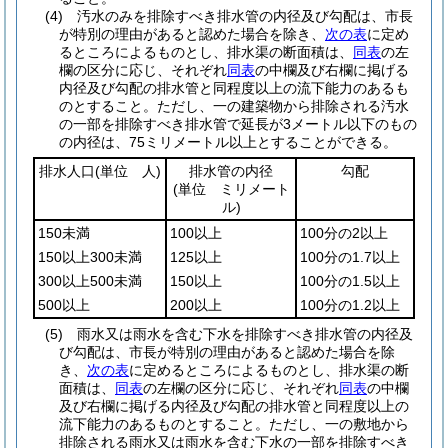
(4)
汚水のみを排除すべき排水管の内径及び勾配は、市長
が特別の理由があると認めた場合を除き、
次の表
に定め
るところによるものとし、排水渠の断面積は、
同表
の左
欄の区分に応じ、それぞれ
同表
の中欄及び右欄に掲げる
内径及び勾配の排水管と同程度以上の流下能力のあるも
のとすること。
ただし、一の建築物から排除される汚水
の一部を排除すべき排水管で延長が3メートル以下のもの
の内径は、75ミリメートル以上とすることができる。
排水人口
(単位 人)
排水管の内径
勾配
(単位 ミリメート
ル)
150未満
100以上
100分の2以上
150以上300未満
125以上
100分の1.7以上
300以上500未満
150以上
100分の1.5以上
500以上
200以上
100分の1.2以上
(5)
雨水又は雨水を含む下水を排除すべき排水管の内径及
び勾配は、市長が特別の理由があると認めた場合を除
き、
次の表
に定めるところによるものとし、排水渠の断
面積は、
同表
の左欄の区分に応じ、それぞれ
同表
の中欄
及び右欄に掲げる内径及び勾配の排水管と同程度以上の
流下能力のあるものとすること。
ただし、一の敷地から
排除される雨水又は雨水を含む下水の一部を排除すべき