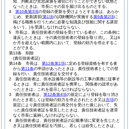
知、判断及び意思疎通を適切に行うことができない状態と
なったときは、市長にその旨を届け出るものとする。
4
第10条第3項
の登録の更新を受けようとする者は、あらか
じめ、更新講習
(
第1項
の試験機関が実施する
第9条第2項
に
掲げる職務を行うために必要な知識及び技能に関する講習
をいう。)
を受講しなければならない。
5
市長は、責任技術者の登録を受けている者が、この条例に
違反したときは、その責任技術者の登録を取り消し、又は6
か月を超えない範囲内において、登録の効力を停止するこ
とができる。
第13条
削除
(責任技術者証)
第14条
市長は、
第12条第1項
に定める登録資格を有する者
から
第11条
の申請があったときは、責任技術者としての登
録を行い、責任技術者証を交付する。
2
責任技術者は、排水設備等の新設等の工事の業務に従事す
るときは、常に責任技術者証を携帯し、関係者の請求があ
ったときは、これを提示しなければならない。
3
責任技術者は、
第12条第4項
の規定により登録を取り消さ
れたとき若しくは登録の効力を停止されたとき又は
次項
の
規定により責任技術者証の再交付を受けた後において、失
った責任技術者証を発見したときは、責任技術者証を遅滞
なく市長に返納しなければならない。
4
責任技術者は、責任技術者証の記載事項に変更を生じたと
き又は責任技術者証を汚損し、若しくは紛失したときは、