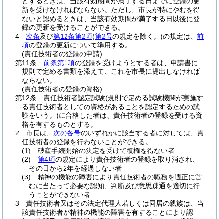
とするときは、当該有効期間が満了する日までに登録の更
新を受けなければならない。
ただし、市長が特にやむを得
ないと認めるときは、当該有効期間が満了する日以後に登
録の更新を受けることができる。
4
次条
及び
第12条第2項
(
第2号
の規定を除く。)
の規定は、
前
項
の登録の更新について準用する。
(責任技術者の登録の申請)
第11条
前条第1項
の登録を受けようとする者は、申請書に
規則で定める書類を添えて、これを市長に提出しなければ
ならない。
(責任技術者の登録の資格)
第12条
責任技術者認定試験
(規則で定める試験機関が実施す
る責任技術者としての資格があることを認定するための試
験をいう。)
に合格した者は、責任技術者の登録を受ける資
格を有するものとする。
2
市長は、
次の各号
のいずれかに該当する者に対しては、責
任技術者の登録を行わないことができる。
(1)
破産手続開始の決定を受けて復権を得ない者
(2)
第4項
の規定により責任技術者の登録を取り消され、
その日から2年を経過しない者
(3)
精神の機能の障害により責任技術者の職務を適正に営
むに当たって必要な認知、判断及び意思疎通を適切に行
うことができない者
3
責任技術者又はその法定代理人若しくは同居の親族は、当
該責任技術者が精神の機能の障害を有することにより認