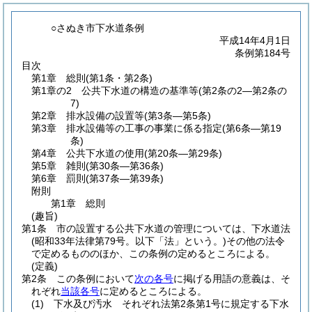
○さぬき市下水道条例
平成14年4月1日
条例第184号
目次
第1章
総則
(第1条・第2条)
第1章の2
公共下水道の構造の基準等
(第2条の2―第2条の
7)
第2章
排水設備の設置等
(第3条―第5条)
第3章
排水設備等の工事の事業に係る指定
(第6条―第19
条)
第4章
公共下水道の使用
(第20条―第29条)
第5章
雑則
(第30条―第36条)
第6章
罰則
(第37条―第39条)
附則
第1章
総則
(趣旨)
第1条
市の設置する公共下水道の管理については、下水道法
(昭和33年法律第79号。以下「法」という。)
その他の法令
で定めるもののほか、この条例の定めるところによる。
(定義)
第2条
この条例において
次の各号
に掲げる用語の意義は、そ
れぞれ
当該各号
に定めるところによる。
(1)
下水及び汚水 それぞれ法第2条第1号に規定する下水