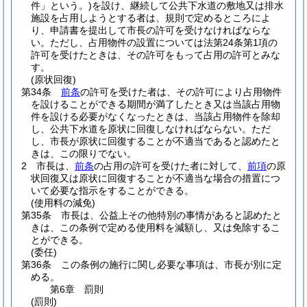
件」という。)
を設け、継続して公共下水道の敷地又は排水
施設を占用しようとする者は、規則で定めるところによ
り、申請書を提出して市長の許可を受けなければならな
い。
ただし、占用物件の設置については法第24条第1項の
許可を受けたときは、その許可をもって占用の許可とみな
す。
(原状回復)
第34条
前条
の許可を受けた者は、その許可により占用物件
を設けることができる期間が満了したとき又は当該占用物
件を設ける必要がなくなったときは、当該占用物件を除却
し、公共下水道を原状に回復しなければならない。
ただ
し、市長が原状に回復することが不適当であると認めたと
きは、この限りでない。
2
市長は、
前条
の占用の許可を受けた者に対して、
前項
の原
状回復又は原状に回復することが不適当な場合の措置につ
いて必要な指示をすることができる。
(使用料の減免)
第35条
市長は、公益上その他特別の事情があると認めたと
きは、この条例で定める使用料を減額し、又は免除するこ
とができる。
(委任)
第36条
この条例の施行に関し必要な事項は、市長が別に定
める。
第6章
罰則
(罰則)