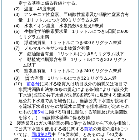
定する基準に係る数値とする。
(2)
温度 45度未満
(3)
アンモニア性窒素、亜硝酸性窒素及び硝酸性窒素含有
量 1リットルにつき380ミリグラム未満
(4)
水素イオン濃度 水素指数5を超え9未満
(5)
生物化学的酸素要求量 1リットルにつき5日間に600
ミリグラム未満
(6)
浮遊物質量 1リットルにつき600ミリグラム未満
(7)
ノルマルヘキサン抽出物質含有量
ア
鉱油類含有量 1リットルにつき5ミリグラム以下
イ
動植物油脂類含有量 1リットルにつき30ミリグラ
ム以下
(8)
窒素含有量 1リットルにつき240ミリグラム未満
りん
(9)
含有量 1リットルにつき32ミリグラム未満
燐
(10)
前各号
に掲げる物質又は項目以外の物質又は項目で
水質汚濁防止法第29条の規定による条例により当該公共
下水道
(当該公共下水道が法第6条第5号に規定する流域関
連公共下水道である場合には、当該公共下水道が接続す
る流域下水道)
からの放流水に関する排水基準が定められ
たもの
(
第5号
に掲げる項目に類似する項目及び大腸菌数
を除く。)
当該排水基準に係る数値
2
製造業又はガス供給業の用に供する施設から下水を排除し
て公共下水道を使用する者に関する
前項
の規定の適用につ
いては、
同項第2号
中「45度未満」とあるのは「40度未