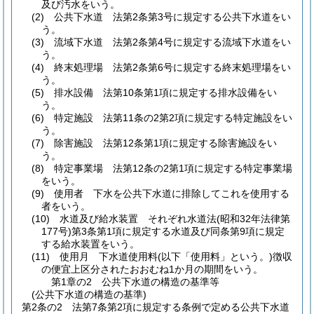
及び汚水をいう。
(2)
公共下水道 法第2条第3号に規定する公共下水道をい
う。
(3)
流域下水道 法第2条第4号に規定する流域下水道をい
う。
(4)
終末処理場 法第2条第6号に規定する終末処理場をい
う。
(5)
排水設備 法第10条第1項に規定する排水設備をい
う。
(6)
特定施設 法第11条の2第2項に規定する特定施設をい
う。
(7)
除害施設 法第12条第1項に規定する除害施設をい
う。
(8)
特定事業場 法第12条の2第1項に規定する特定事業場
をいう。
(9)
使用者 下水を公共下水道に排除してこれを使用する
者をいう。
(10)
水道及び給水装置 それぞれ水道法
(昭和32年法律第
177号)
第3条第1項に規定する水道及び同条第9項に規定
する給水装置をいう。
(11)
使用月 下水道使用料
(以下「使用料」という。)
徴収
の便宜上区分されたおおむね1か月の期間をいう。
第1章の2
公共下水道の構造の基準等
(公共下水道の構造の基準)
第2条の2
法第7条第2項に規定する条例で定める公共下水道