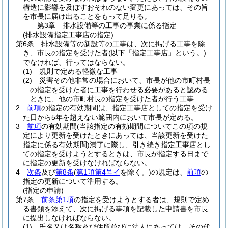
構造に影響を及ぼすおそれのない変更にあっては、その旨
を市長に届け出ることをもって足りる。
第3章
排水設備等の工事の事業に係る指定
(排水設備指定工事店の指定)
第6条
排水設備等の新設等の工事は、次に掲げる工事を除
き、市長の指定を受けた者
(以下「指定工事店」という。)
でなければ、行ってはならない。
(1)
規則で定める軽微な工事
(2)
災害その他非常の場合において、市長が他の市町村長
の指定を受けた者に工事を行わせる必要があると認める
ときに、他の市町村長の指定を受けた者が行う工事
2
前項
の指定の有効期間は、指定工事店としての指定を受け
た日から5年を超えない範囲内において市長が定める。
3
前項
の有効期間
(当該指定の有効期間についてこの項の規
定により更新を受けたときにあっては、当該更新を受けた
指定に係る有効期間)
満了に際し、引き続き指定工事店とし
ての指定を受けようとするときは、市長が指定する日まで
に指定の更新を受けなければならない。
4
次条
及び
第8条
(
第1項第4号イ
を除く。)
の規定は、
前項
の
指定の更新について準用する。
(指定の申請)
第7条
前条第1項
の指定を受けようとする者は、規則で定め
る書類を添えて、次に掲げる事項を記載した申請書を市長
に提出しなければならない。
(1)
氏名又は名称及び住所並びに法人にあっては、その代