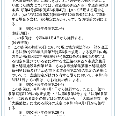
下水道条例の規定に基づきなされた処分その他の行為によ
り生じた効力については、改正後のさぬき市下水道条例第8
条第1項第4号
(同条例第6条第4項において準用する場合を
含む。)
及び第12条第2項
(同条例第10条第4項において準用
する場合を含む。)
の規定にかかわらず、なお従前の例によ
る。
附
則
(令和3年
条例第21号)
(施行期日)
1
この条例は、令和4年1月4日から施行する。
(経過措置)
2
この条例の施行の日において現に地方税法等の一部を改正
する法律
(令和3年法律第7号)
第6条の規定による改正前の地
方自治法
(昭和22年法律第67号)
第231条の2第6項の規定よ
る指定を受けている者に対する改正後のさぬき市農業集落
排水処理施設条例第16条、さぬき市漁業集落排水処理施設
条例第16条及びさぬき市下水道条例第27条の規定の適用に
ついては、当該指定が効力を有する限りにおいて、令和5年
3月31日までの間は、なお従前の例による。
附
則
(令和6年
条例第24号)
この条例は、令和6年7月1日から施行する。
ただし、第22
条第1項第10号の改正規定中「法第6条第4号」を「法第6条第
5号」に改める部分の規定は公布の日から、「大腸菌群数」を
「大腸菌数」に改める部分の規定は令和7年4月1日から施行
する。
附
則
(令和7年
条例第26号)