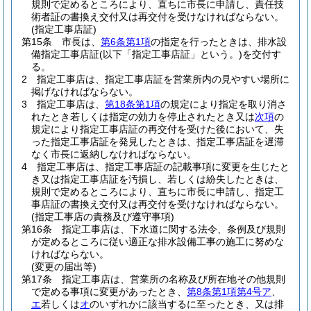
規則で定めるところにより、直ちに市長に申請し、責任技
術者証の書換え交付又は再交付を受けなければならない。
(指定工事店証)
第15条
市長は、
第6条第1項
の指定を行ったときは、排水設
備指定工事店証
(以下「指定工事店証」という。)
を交付す
る。
2
指定工事店は、指定工事店証を営業所内の見やすい場所に
掲げなければならない。
3
指定工事店は、
第18条第1項
の規定により指定を取り消さ
れたとき若しくは指定の効力を停止されたとき又は
次項
の
規定により指定工事店証の再交付を受けた後において、失
った指定工事店証を発見したときは、指定工事店証を遅滞
なく市長に返納しなければならない。
4
指定工事店は、指定工事店証の記載事項に変更を生じたと
き又は指定工事店証を汚損し、若しくは紛失したときは、
規則で定めるところにより、直ちに市長に申請し、指定工
事店証の書換え交付又は再交付を受けなければならない。
(指定工事店の責務及び遵守事項)
第16条
指定工事店は、下水道に関する法令、条例及び規則
が定めるところに従い適正な排水設備工事の施工に努めな
ければならない。
(変更の届出等)
第17条
指定工事店は、営業所の名称及び所在地その他規則
で定める事項に変更があったとき、
第8条第1項第4号ア
、
エ
若しくは
オ
のいずれかに該当するに至ったとき、又は排