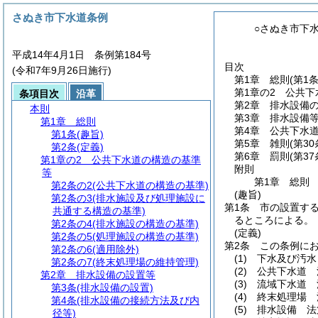
さぬき市下水道条例
○さぬき市下
平成14年4月1日 条例第184号
目次
(令和7年9月26日施行)
第1章
総則
(第1
第1章の2
公共下
条項目次
沿革
第2章
排水設備
本則
第3章
排水設備
第1章
総則
第4章
公共下水
第1条
(趣旨)
第5章
雑則
(第3
第2条
(定義)
第6章
罰則
(第3
第1章の2
公共下水道の構造の基準
附則
等
第1章
総則
第2条の2
(公共下水道の構造の基準)
(趣旨)
第2条の3
(排水施設及び処理施設に
第1条
市の設置す
共通する構造の基準)
るところによる。
第2条の4
(排水施設の構造の基準)
(定義)
第2条の5
(処理施設の構造の基準)
第2条
この条例に
第2条の6
(適用除外)
(1)
下水及び汚水
第2条の7
(終末処理場の維持管理)
(2)
公共下水道 
第2章
排水設備の設置等
(3)
流域下水道 
第3条
(排水設備の設置)
(4)
終末処理場 
第4条
(排水設備の接続方法及び内
(5)
排水設備 法
径等)