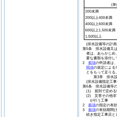
(
200未満
200以上400未満
400以上600未満
600以上1,500未満
1,500以上
(排水設備等の計画
第5条
排水設備又は
者は、あらかじめ
要な書類を添付し
2
前項
の申請者は
同項
の規定による
とをもって足りる
第3章
排水
(排水設備指定工事
第6条
排水設備等
(1)
規則で定める
(2)
災害その他非
が行う工事
2
前項
の指定の有
3
前項
の有効期間
続き指定工事店と