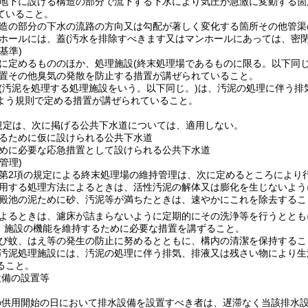
地下に設ける構造の部分で流下する下水により気圧が急激に変動する箇
ていること。
造の部分の下水の流路の方向又は勾配が著しく変化する箇所その他管渠
ホールには、蓋
(汚水を排除すべきます又はマンホールにあっては、密閉
基準)
に定めるもののほか、処理施設
(終末処理場であるものに限る。以下同じ
置その他臭気の発散を防止する措置が講ぜられていること。
(汚泥を処理する処理施設をいう。以下同じ。)
は、汚泥の処理に伴う排
よう規則で定める措置が講ぜられていること。
規定は、次に掲げる公共下水道については、適用しない。
るために仮に設けられる公共下水道
めに必要な応急措置として設けられる公共下水道
管理)
条第2項の規定による終末処理場の維持管理は、次に定めるところにより
用する処理方法によるときは、活性汚泥の解体又は膨化を生じないよう
殿池の泥ために砂、汚泥等が満ちたときは、速やかにこれを除去するこ
よるときは、濾床が詰まらないように定期的にその洗浄等を行うととも
、施設の機能を維持するために必要な措置を講ずること。
び蚊、はえ等の発生の防止に努めるとともに、構内の清潔を保持するこ
汚泥処理施設には、汚泥の処理に伴う排気、排液又は残さい物により生
ること。
設備の設置等
の供用開始の日において排水設備を設置すべき者は、遅滞なく当該排水