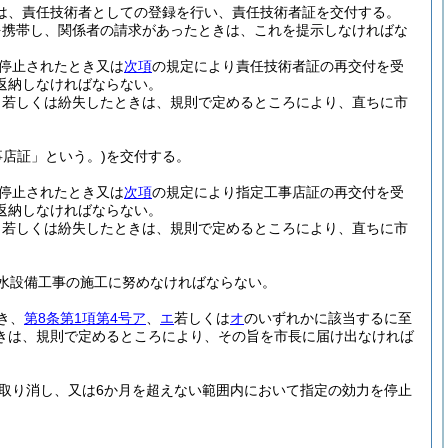
は、責任技術者としての登録を行い、責任技術者証を交付する。
を携帯し、関係者の請求があったときは、これを提示しなければな
停止されたとき又は
次項
の規定により責任技術者証の再交付を受
返納しなければならない。
、若しくは紛失したときは、規則で定めるところにより、直ちに市
事店証」という。)
を交付する。
停止されたとき又は
次項
の規定により指定工事店証の再交付を受
返納しなければならない。
、若しくは紛失したときは、規則で定めるところにより、直ちに市
水設備工事の施工に努めなければならない。
き、
第8条第1項第4号ア
、
エ
若しくは
オ
のいずれかに該当するに至
きは、規則で定めるところにより、その旨を市長に届け出なければ
取り消し、又は6か月を超えない範囲内において指定の効力を停止