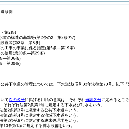
水道条例
条・第2条)
水道の構造の基準等
(第2条の2―第2条の7)
の設置等
(第3条―第5条)
等の工事の事業に係る指定
(第6条―第19条)
道の使用
(第20条―第29条)
0条―第36条)
7条―第39条)
る公共下水道の管理については、下水道法
(昭和33年法律第79号。以下
おいて
次の各号
に掲げる用語の意義は、それぞれ
当該各号
に定めるとこ
 それぞれ法第2条第1号に規定する下水及び汚水をいう。
法第2条第3号に規定する公共下水道をいう。
法第2条第4号に規定する流域下水道をいう。
法第2条第6号に規定する終末処理場をいう。
第10条第1項に規定する排水設備をいう。