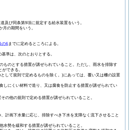
水道及び同条第9項に規定する給水装置をいう。
か月の期間をいう。
条の6
までに定めるところによる。
の基準は、次のとおりとする。
のものとする措置が講ぜられていること。
ただし、雨水を排除す
とができる。
として規則で定めるものを除く。)
にあっては、覆い又は柵の設置
食しにくい材料で造り、又は腐食を防止する措置が講ぜられてい
置その他の規則で定める措置が講ぜられていること。
つ、計画下水量に応じ、排除すべき下水を支障なく流下させること
他水勢を緩和する措置が講ぜられていること。