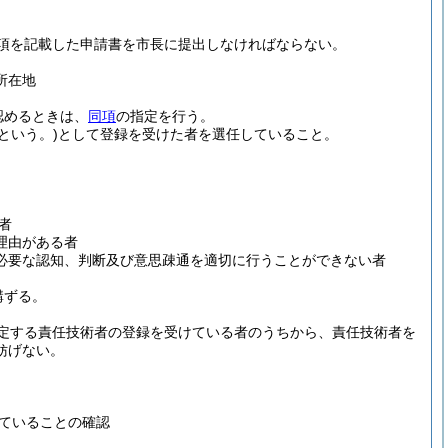
項を記載した申請書を市長に提出しなければならない。
所在地
認めるときは、
同項
の指定を行う。
という。)
として登録を受けた者を選任していること。
者
理由がある者
必要な認知、判断及び意思疎通を適切に行うことができない者
講ずる。
定する責任技術者の登録を受けている者のうちから、責任技術者を
妨げない。
ていることの確認