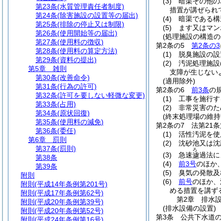
(3)
暗渠その他の
第23条
(水質管理責任者制度)
措置が講ぜられ
第24条
(除害施設の設置等の届出)
(4)
暗渠である構
第25条
(排除の停止又は制限)
(5)
ます又はマン
第26条
(使用開始等の届出)
(処理施設の構造の
第27条
(使用料の徴収)
第2条の5
第2条の3
第28条
(使用料の算定方法)
(1)
脱臭施設の設
第29条
(資料の提出)
(2)
汚泥処理施設
第5章
雑則
支障が生じない
第30条
(改善命令)
(適用除外)
第31条
(行為の許可)
第2条の6
前3条
の
第32条
(許可を要しない軽微な変更)
(1)
工事を施行す
第33条
(占用)
(2)
非常災害のた
第34条
(原状回復)
(終末処理場の維持
第35条
(使用料の減免)
第2条の7
法第21
第36条
(委任)
(1)
活性汚泥を使
第6章
罰則
(2)
沈砂池又は沈
第37条
(罰則)
ろ
(3)
急速
過法に
濾
第38条
(4)
前3号
のほか
第39条
(5)
臭気の発散及
附則
(6)
前号
のほか、
附則
(平成14年条例第201号)
める措置を講ず
附則
(平成17年条例第62号)
第2章
排水
附則
(平成20年条例第39号)
(排水設備の設置)
附則
(平成20年条例第52号)
第3条
公共下水道
附則
(平成24年条例第16号)