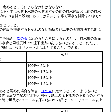
に定めるところによらなければならない。
にあっては公共下水道の公共ますその他の排水施設又は他の排水
排除すべき排水設備にあっては公共ます等で雨水を排除すべきもの
させること。
の施設を損傷するおそれのない箇所及び工事の実施方法で規則に
合を除き、
次の表
に定めるところによるものとし、排水渠の断面
排水管と同程度以上の流下能力のあるものとすること。
ただし、一
内径は、75ミリメートル以上とすることができる。
勾配
)
100分の2以上
100分の1.7以上
100分の1.5以上
100分の1.2以上
あると認めた場合を除き、
次の表
に定めるところによるものと
る内径及び勾配の排水管と同程度以上の流下能力のあるものとする
管で延長が3メートル以下のものの内径は、75ミリメートル以上
勾配