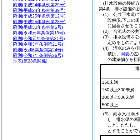
(排水設備の接続方
附則
(平成24年条例第29号)
第4条
排水設備の
附則
(平成24年条例第39号)
(1)
公共下水道に
附則
(平成25年条例第12号)
設備
(以下この
附則
(平成25年条例第23号)
に固着させるこ
附則
(平成30年条例第5号)
(2)
合流式の公共
附則
(令和元年条例第13号)
(3)
排水設備を公
附則
(令和元年条例第21号)
定めるものによ
附則
(令和3年条例第21号)
(4)
汚水のみを排
附則
(令和6年条例第24号)
積は、
同表
の左
附則
(令和7年条例第26号)
の建築物から排
別表
(第28条関係)
排
150未満
150以上300未満
300以上500未満
500以上
(5)
雨水又は雨水
し、排水渠の断
こと。
ただし、
とすることがで