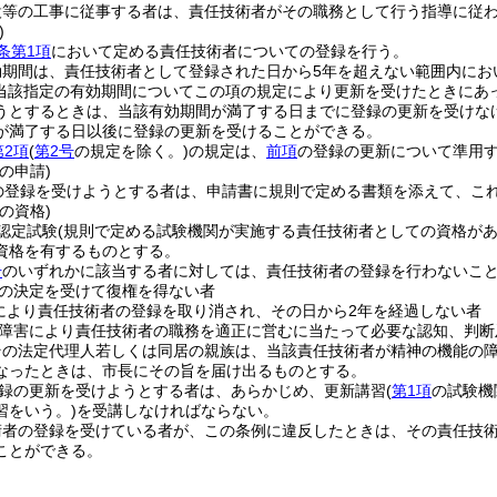
設等の工事に従事する者は、責任技術者がその職務として行う指導に従
)
条第1項
において定める責任技術者についての登録を行う。
効期間は、責任技術者として登録された日から5年を超えない範囲内にお
(当該指定の有効期間についてこの項の規定により更新を受けたときにあ
うとするときは、当該有効期間が満了する日までに登録の更新を受けな
が満了する日以後に登録の更新を受けることができる。
第2項
(
第2号
の規定を除く。)
の規定は、
前項
の登録の更新について準用
の申請)
の登録を受けようとする者は、申請書に規則で定める書類を添えて、こ
の資格)
認定試験
(規則で定める試験機関が実施する責任技術者としての資格があ
資格を有するものとする。
号
のいずれかに該当する者に対しては、責任技術者の登録を行わないこ
の決定を受けて復権を得ない者
により責任技術者の登録を取り消され、その日から2年を経過しない者
障害により責任技術者の職務を適正に営むに当たって必要な認知、判断
その法定代理人若しくは同居の親族は、当該責任技術者が精神の機能の
なったときは、市長にその旨を届け出るものとする。
録の更新を受けようとする者は、あらかじめ、更新講習
(
第1項
の試験機
習をいう。)
を受講しなければならない。
術者の登録を受けている者が、この条例に違反したときは、その責任技術
ことができる。