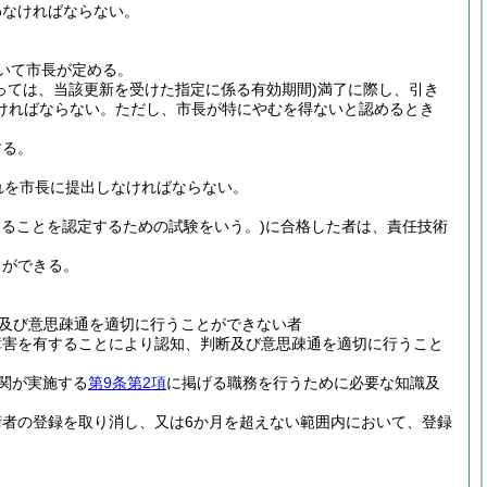
わなければならない。
いて市長が定める。
っては、当該更新を受けた指定に係る有効期間)
満了に際し、引き
ければならない。
ただし、市長が特にやむを得ないと認めるとき
する。
れを市長に提出しなければならない。
ることを認定するための試験をいう。)
に合格した者は、責任技術
とができる。
及び意思疎通を適切に行うことができない者
障害を有することにより認知、判断及び意思疎通を適切に行うこと
関が実施する
第9条第2項
に掲げる職務を行うために必要な知識及
者の登録を取り消し、又は6か月を超えない範囲内において、登録