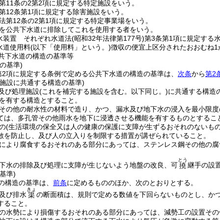
第11条の2第2項に規定する特定施設をいう。
第12条第1項に規定する除害施設をいう。
法第12条の2第1項に規定する特定事業場をいう。
を公共下水道に排除してこれを使用する者をいう。
水装置 それぞれ水道法
(昭和32年法律第177号)
第3条第1項に規定する
水道使用料
(以下「使用料」という。)
徴収の便宜上区分されたおおむね1
共下水道の構造の基準等
の基準)
第2項に規定する条例で定める公共下水道の構造の基準は、
次条
から
第2
理施設に共通する構造の基準)
及び処理施設
(これを補完する施設を含む。以下同じ。)
に共通する構造
を有する構造とすること。
その他の耐水性の材料で造り、かつ、漏水及び地下水の浸入を最小限度
ては、多孔管その他雨水を地下に浸透させる機能を有するものとするこ
の
(生活環境の保全又は人の健康の保護に支障が生ずるおそれのないもの
散を防止し、及び人の立入りを制限する措置が講ぜられていること。
により腐食するおそれのある部分にあっては、ステンレス鋼その他の腐
とう
下水の排除及び処理に支障が生じないよう地盤の改良、可
継手の設
撓
基準)
の構造の基準は、
前条
に定めるもののほか、次のとおりとする。
きょ
及び排水
の断面積は、規則で定める数値を下回らないものとし、か
渠
すること。
の水勢により損傷するおそれのある部分にあっては、減勢工の設置その