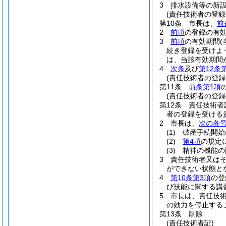
3
排水設備等の新
(責任技術者の登録
第10条
市長は、
前
2
前項
の登録の有
3
前項
の有効期間
続き登録を受けよ
は、当該有効期間
4
次条
及び
第12条
(責任技術者の登録
第11条
前条第1項
(責任技術者の登録
第12条
責任技術者
者の登録を受ける
2
市長は、
次の各
(1)
破産手続開始
(2)
第4項
の規定
(3)
精神の機能の
3
責任技術者又は
ができない状態と
4
第10条第3項
の登
び技能に関する講
5
市長は、責任技
の効力を停止する
第13条
削除
(責任技術者証)