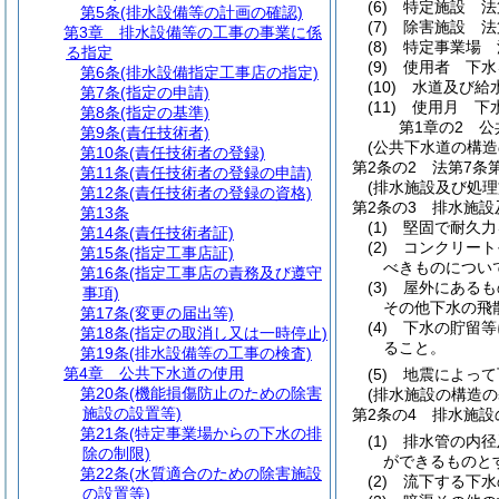
(6)
特定施設 法
第5条
(排水設備等の計画の確認)
(7)
除害施設 法
第3章
排水設備等の工事の事業に係
(8)
特定事業場 
る指定
(9)
使用者 下水
第6条
(排水設備指定工事店の指定)
(10)
水道及び給
第7条
(指定の申請)
(11)
使用月 下
第8条
(指定の基準)
第1章の2
公
第9条
(責任技術者)
(公共下水道の構造
第10条
(責任技術者の登録)
第2条の2
法第7条
第11条
(責任技術者の登録の申請)
(排水施設及び処
第12条
(責任技術者の登録の資格)
第2条の3
排水施設
第13条
(1)
堅固で耐久力
第14条
(責任技術者証)
(2)
コンクリート
第15条
(指定工事店証)
べきものについ
第16条
(指定工事店の責務及び遵守
(3)
屋外にあるも
事項)
その他下水の飛
第17条
(変更の届出等)
(4)
下水の貯留等
第18条
(指定の取消し又は一時停止)
ること。
第19条
(排水設備等の工事の検査)
第4章
公共下水道の使用
(5)
地震によって
第20条
(機能損傷防止のための除害
(排水施設の構造の
施設の設置等)
第2条の4
排水施設
第21条
(特定事業場からの下水の排
(1)
排水管の内径
除の制限)
ができるものと
第22条
(水質適合のための除害施設
(2)
流下する下水
の設置等)