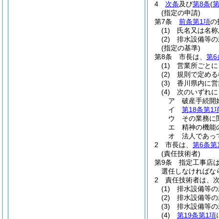
4
次条
及び
第8条
(
第
(指定の申請)
第7条
前条第1項
の
(1)
氏名又は名称
(2)
排水設備等の
(指定の基準)
第8条
市長は、
第6
(1)
営業所ごとに
(2)
規則で定める
(3)
香川県内に営
(4)
次のいずれに
ア
破産手続開
イ
第18条第1
ウ
その業務に
エ
精神の機能
オ
法人であっ
2
市長は、
第6条第
(責任技術者)
第9条
指定工事店
選任しなければな
2
責任技術者は、
(1)
排水設備等の
(2)
排水設備等の
(3)
排水設備等の
(4)
第19条第1項