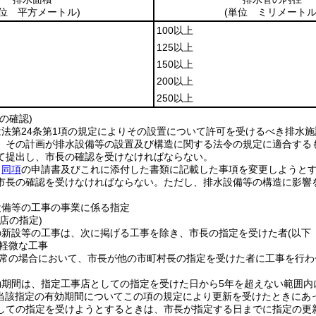
単位 平方メートル)
(単位 ミリメートル
100以上
125以上
150以上
200以上
250以上
の確認)
法第24条第1項の規定によりその設置について許可を受けるべき排水施
、その計画が排水設備等の設置及び構造に関する法令の規定に適合する
て提出し、市長の確認を受けなければならない。
、
同項
の申請書及びこれに添付した書類に記載した事項を変更しようと
市長の確認を受けなければならない。
ただし、排水設備等の構造に影響
。
設備等の工事の事業に係る指定
店の指定)
の新設等の工事は、次に掲げる工事を除き、市長の指定を受けた者
(以下
軽微な工事
常の場合において、市長が他の市町村長の指定を受けた者に工事を行わ
効期間は、指定工事店としての指定を受けた日から5年を超えない範囲内
(当該指定の有効期間についてこの項の規定により更新を受けたときにあ
しての指定を受けようとするときは、市長が指定する日までに指定の更