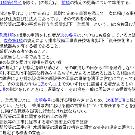
1項第4号イ
を除く。)
の規定は、
前項
の指定の更新について準用する。
指定を受けようとする者は、規則で定める書類を添えて、次に掲げる事
及び住所並びに法人にあっては、その代表者の氏名
新設等の工事の事業を行う営業所
(以下「営業所」という。)
の名称及び
条第1項
の指定の申請をした者が
次の各号
のいずれにも適合していると
、
次条第1項
の規定により排水設備工事責任技術者
(以下「責任技術者」
機械器具を有する者であること。
業所がある者であること。
も該当しない者であること。
始の決定を受けて復権を得ない者
項
の規定により指定を取り消され、その取消しの日から2年を経過しない
関し不正又は不誠実な行為をするおそれがあると認めるに足りる相当の
の障害により排水設備等の新設等の工事の事業を適正に営むに当たって
て、その役員のうちに
ア
から
エ
までのいずれかに該当する者があるもの
1項
の指定をしたときは、遅滞なく、その旨を一般に周知させる措置を
は、営業所ごとに、
次項各号
に掲げる職務をさせるため、
次条第1項
に規
らない。
ただし、香川県内における他の営業所について兼任することを
次に掲げる職務を誠実に行わなければならない。
新設等の工事に関する技術上の管理
新設等の工事に従事する者の技術上の指導監督
新設等の工事が排水設備等の設置及び構造に関する法令の規定に適合し
に規定する検査の立会い