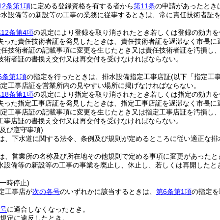
12条第1項
に定める登録資格を有する者から
第11条
の申請があったとき
排水設備等の新設等の工事の業務に従事するときは、常に責任技術者証
12条第4項
の規定により登録を取り消されたとき若しくは登録の効力を
失った責任技術者証を発見したときは、責任技術者証を遅滞なく市長に
責任技術者証の記載事項に変更を生じたとき又は責任技術者証を汚損し
技術者証の書換え交付又は再交付を受けなければならない。
6条第1項
の指定を行ったときは、排水設備指定工事店証
(以下「指定工
指定工事店証を営業所内の見やすい場所に掲げなければならない。
18条第1項
の規定により指定を取り消されたとき若しくは指定の効力を
失った指定工事店証を発見したときは、指定工事店証を遅滞なく市長に
指定工事店証の記載事項に変更を生じたとき又は指定工事店証を汚損し
工事店証の書換え交付又は再交付を受けなければならない。
及び遵守事項)
は、下水道に関する法令、条例及び規則が定めるところに従い適正な排
は、営業所の名称及び所在地その他規則で定める事項に変更があったと
水設備等の新設等の工事の事業を廃止し、休止し、若しくは再開したと
一時停止)
定工事店が
次の各号
のいずれかに該当するときは、
第6条第1項
の指定を
。
各号
に適合しなくなったとき。
規定に違反したとき。