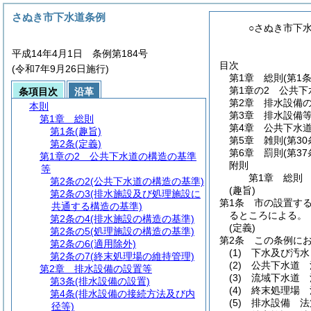
さぬき市下水道条例
○さぬき市下
平成14年4月1日 条例第184号
目次
(令和7年9月26日施行)
第1章
総則
(第1
第1章の2
公共下
条項目次
沿革
第2章
排水設備
本則
第3章
排水設備
第1章
総則
第4章
公共下水
第1条
(趣旨)
第5章
雑則
(第3
第2条
(定義)
第6章
罰則
(第3
第1章の2
公共下水道の構造の基準
附則
等
第1章
総則
第2条の2
(公共下水道の構造の基準)
(趣旨)
第2条の3
(排水施設及び処理施設に
第1条
市の設置す
共通する構造の基準)
るところによる。
第2条の4
(排水施設の構造の基準)
(定義)
第2条の5
(処理施設の構造の基準)
第2条
この条例に
第2条の6
(適用除外)
(1)
下水及び汚水
第2条の7
(終末処理場の維持管理)
(2)
公共下水道 
第2章
排水設備の設置等
(3)
流域下水道 
第3条
(排水設備の設置)
(4)
終末処理場 
第4条
(排水設備の接続方法及び内
(5)
排水設備 法
径等)