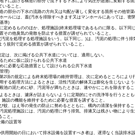
地下に設ける構造の部分で流下する下水により気圧が急激に変動する箇
ていること。
造の部分の下水の流路の方向又は勾配が著しく変化する箇所その他管渠
ホールには、蓋
(汚水を排除すべきます又はマンホールにあっては、密閉
基準)
に定めるもののほか、処理施設
(終末処理場であるものに限る。以下同じ
置その他臭気の発散を防止する措置が講ぜられていること。
(汚泥を処理する処理施設をいう。以下同じ。)
は、汚泥の処理に伴う排
よう規則で定める措置が講ぜられていること。
規定は、次に掲げる公共下水道については、適用しない。
るために仮に設けられる公共下水道
めに必要な応急措置として設けられる公共下水道
管理)
条第2項の規定による終末処理場の維持管理は、次に定めるところにより
用する処理方法によるときは、活性汚泥の解体又は膨化を生じないよう
殿池の泥ために砂、汚泥等が満ちたときは、速やかにこれを除去するこ
よるときは、濾床が詰まらないように定期的にその洗浄等を行うととも
、施設の機能を維持するために必要な措置を講ずること。
び蚊、はえ等の発生の防止に努めるとともに、構内の清潔を保持するこ
汚泥処理施設には、汚泥の処理に伴う排気、排液又は残さい物により生
ること。
設備の設置等
の供用開始の日において排水設備を設置すべき者は、遅滞なく当該排水