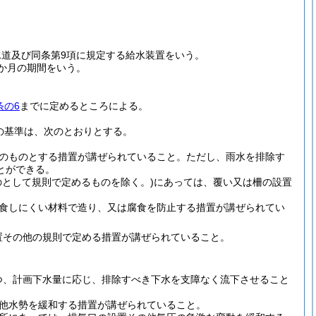
水道及び同条第9項に規定する給水装置をいう。
か月の期間をいう。
条の6
までに定めるところによる。
の基準は、次のとおりとする。
のものとする措置が講ぜられていること。
ただし、雨水を排除す
とができる。
として規則で定めるものを除く。)
にあっては、覆い又は柵の設置
食しにくい材料で造り、又は腐食を防止する措置が講ぜられてい
置その他の規則で定める措置が講ぜられていること。
つ、計画下水量に応じ、排除すべき下水を支障なく流下させること
他水勢を緩和する措置が講ぜられていること。