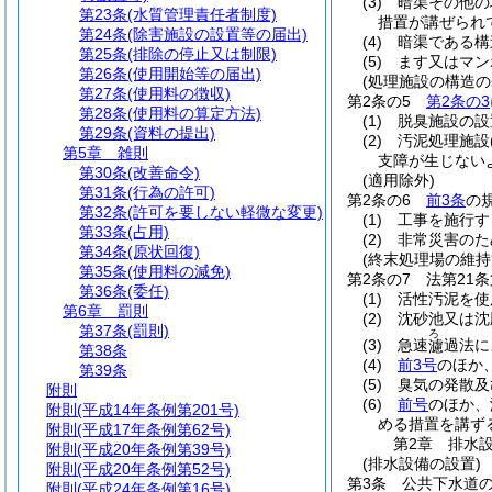
(3)
暗渠その他の
第23条
(水質管理責任者制度)
措置が講ぜられ
第24条
(除害施設の設置等の届出)
(4)
暗渠である構
第25条
(排除の停止又は制限)
(5)
ます又はマン
第26条
(使用開始等の届出)
(処理施設の構造の
第27条
(使用料の徴収)
第2条の5
第2条の3
第28条
(使用料の算定方法)
(1)
脱臭施設の設
第29条
(資料の提出)
(2)
汚泥処理施設
第5章
雑則
支障が生じない
第30条
(改善命令)
(適用除外)
第31条
(行為の許可)
第2条の6
前3条
の
第32条
(許可を要しない軽微な変更)
(1)
工事を施行す
第33条
(占用)
(2)
非常災害のた
第34条
(原状回復)
(終末処理場の維持
第35条
(使用料の減免)
第2条の7
法第21
第36条
(委任)
(1)
活性汚泥を使
第6章
罰則
(2)
沈砂池又は沈
第37条
(罰則)
ろ
(3)
急速
過法に
濾
第38条
(4)
前3号
のほか
第39条
(5)
臭気の発散及
附則
(6)
前号
のほか、
附則
(平成14年条例第201号)
める措置を講ず
附則
(平成17年条例第62号)
第2章
排水
附則
(平成20年条例第39号)
(排水設備の設置)
附則
(平成20年条例第52号)
第3条
公共下水道
附則
(平成24年条例第16号)