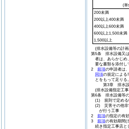
(
200未満
200以上400未満
400以上600未満
600以上1,500未満
1,500以上
(排水設備等の計画
第5条
排水設備又は
者は、あらかじめ
要な書類を添付し
2
前項
の申請者は
同項
の規定による
とをもって足りる
第3章
排水
(排水設備指定工事
第6条
排水設備等
(1)
規則で定める
(2)
災害その他非
が行う工事
2
前項
の指定の有
3
前項
の有効期間
続き指定工事店と