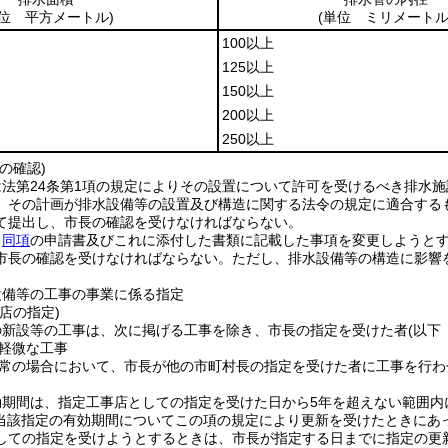
単位 平方メートル)
(単位 ミリメートル
100以上
125以上
150以上
200以上
250以上
の確認)
法第24条第1項の規定によりその設置について許可を受けるべき排水施
、その計画が排水設備等の設置及び構造に関する法令の規定に適合する
て提出し、市長の確認を受けなければならない。
、
同項
の申請書及びこれに添付した書類に記載した事項を変更しようと
市長の確認を受けなければならない。
ただし、排水設備等の構造に影響
。
設備等の工事の事業に係る指定
店の指定)
の新設等の工事は、次に掲げる工事を除き、市長の指定を受けた者
(以下
軽微な工事
常の場合において、市長が他の市町村長の指定を受けた者に工事を行わ
効期間は、指定工事店としての指定を受けた日から5年を超えない範囲内
(当該指定の有効期間についてこの項の規定により更新を受けたときにあ
しての指定を受けようとするときは、市長が指定する日までに指定の更