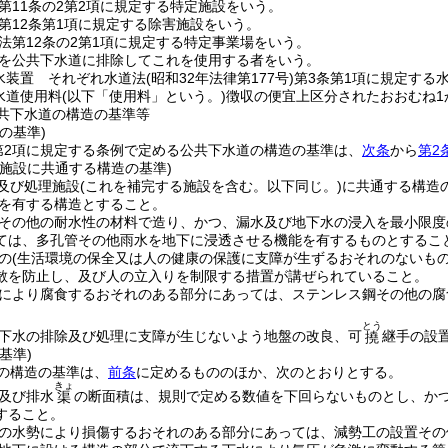
第11条の2第2項に規定する特定施設をいう。
第12条第1項に規定する除害施設をいう。
法第12条の2第1項に規定する特定事業場をいう。
を公共下水道に排除してこれを使用する者をいう。
水装置 それぞれ水道法
(昭和32年法律第177号)
第3条第1項に規定する
水道使用料
(以下「使用料」という。)
徴収の便宜上区分されたおおむね1
共下水道の構造の基準等
の基準)
第2項に規定する条例で定める公共下水道の構造の基準は、
次条
から
第2
理施設に共通する構造の基準)
及び処理施設
(これを補完する施設を含む。以下同じ。)
に共通する構造
を有する構造とすること。
その他の耐水性の材料で造り、かつ、漏水及び地下水の浸入を最小限度
ては、多孔管その他雨水を地下に浸透させる機能を有するものとするこ
の
(生活環境の保全又は人の健康の保護に支障が生ずるおそれのないもの
散を防止し、及び人の立入りを制限する措置が講ぜられていること。
により腐食するおそれのある部分にあっては、ステンレス鋼その他の腐
とう
下水の排除及び処理に支障が生じないよう地盤の改良、可
継手の設
撓
基準)
の構造の基準は、
前条
に定めるもののほか、次のとおりとする。
きょ
及び排水
の断面積は、規則で定める数値を下回らないものとし、か
渠
すること。
の水勢により損傷するおそれのある部分にあっては、減勢工の設置その