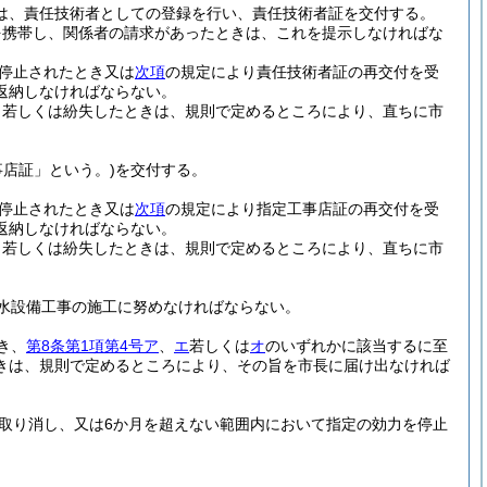
は、責任技術者としての登録を行い、責任技術者証を交付する。
を携帯し、関係者の請求があったときは、これを提示しなければな
停止されたとき又は
次項
の規定により責任技術者証の再交付を受
返納しなければならない。
、若しくは紛失したときは、規則で定めるところにより、直ちに市
事店証」という。)
を交付する。
停止されたとき又は
次項
の規定により指定工事店証の再交付を受
返納しなければならない。
、若しくは紛失したときは、規則で定めるところにより、直ちに市
水設備工事の施工に努めなければならない。
き、
第8条第1項第4号ア
、
エ
若しくは
オ
のいずれかに該当するに至
きは、規則で定めるところにより、その旨を市長に届け出なければ
取り消し、又は6か月を超えない範囲内において指定の効力を停止