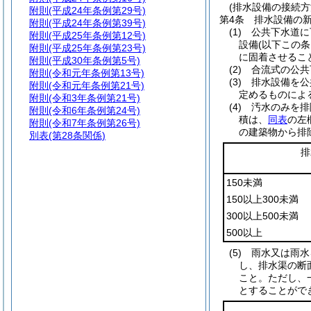
(排水設備の接続方
附則
(平成24年条例第29号)
第4条
排水設備の
附則
(平成24年条例第39号)
(1)
公共下水道に
附則
(平成25年条例第12号)
設備
(以下この
附則
(平成25年条例第23号)
に固着させるこ
附則
(平成30年条例第5号)
(2)
合流式の公共
附則
(令和元年条例第13号)
(3)
排水設備を公
附則
(令和元年条例第21号)
定めるものによ
附則
(令和3年条例第21号)
(4)
汚水のみを排
附則
(令和6年条例第24号)
積は、
同表
の左
附則
(令和7年条例第26号)
の建築物から排
別表
(第28条関係)
排
150未満
150以上300未満
300以上500未満
500以上
(5)
雨水又は雨水
し、排水渠の断
こと。
ただし、
とすることがで