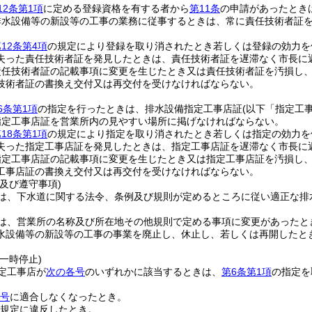
12条第1項
に定める登録資格を有する者から
第11条
の申請があったとき
排水設備等の新設等の工事の業務に従事するときは、常に責任技術者証
12条第4項
の規定により登録を取り消されたとき若しくは登録の効力を
失った責任技術者証を発見したときは、責任技術者証を遅滞なく市長に
責任技術者証の記載事項に変更を生じたとき又は責任技術者証を汚損し
技術者証の書換え交付又は再交付を受けなければならない。
6条第1項
の指定を行ったときは、排水設備指定工事店証
(以下「指定工
指定工事店証を営業所内の見やすい場所に掲げなければならない。
18条第1項
の規定により指定を取り消されたとき若しくは指定の効力を
失った指定工事店証を発見したときは、指定工事店証を遅滞なく市長に
指定工事店証の記載事項に変更を生じたとき又は指定工事店証を汚損し
工事店証の書換え交付又は再交付を受けなければならない。
及び遵守事項)
は、下水道に関する法令、条例及び規則が定めるところに従い適正な排
は、営業所の名称及び所在地その他規則で定める事項に変更があったと
水設備等の新設等の工事の事業を廃止し、休止し、若しくは再開したと
一時停止)
定工事店が
次の各号
のいずれかに該当するときは、
第6条第1項
の指定を
。
各号
に適合しなくなったとき。
規定に違反したとき。