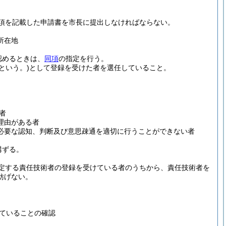
項を記載した申請書を市長に提出しなければならない。
所在地
認めるときは、
同項
の指定を行う。
という。)
として登録を受けた者を選任していること。
者
理由がある者
必要な認知、判断及び意思疎通を適切に行うことができない者
講ずる。
定する責任技術者の登録を受けている者のうちから、責任技術者を
妨げない。
ていることの確認