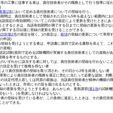
設等の工事に従事する者は、責任技術者がその職務として行う指導に従
)
条第1項
において定める責任技術者についての登録を行う。
効期間は、責任技術者として登録された日から5年を超えない範囲内にお
(当該指定の有効期間についてこの項の規定により更新を受けたときにあ
うとするときは、当該有効期間が満了する日までに登録の更新を受けな
が満了する日以後に登録の更新を受けることができる。
第2項
(
第2号
の規定を除く。)
の規定は、
前項
の登録の更新について準用
の申請)
の登録を受けようとする者は、申請書に規則で定める書類を添えて、こ
の資格)
認定試験
(規則で定める試験機関が実施する責任技術者としての資格があ
資格を有するものとする。
号
のいずれかに該当する者に対しては、責任技術者の登録を行わないこ
の決定を受けて復権を得ない者
により責任技術者の登録を取り消され、その日から2年を経過しない者
障害により責任技術者の職務を適正に営むに当たって必要な認知、判断
その法定代理人若しくは同居の親族は、当該責任技術者が精神の機能の
なったときは、市長にその旨を届け出るものとする。
録の更新を受けようとする者は、あらかじめ、更新講習
(
第1項
の試験機
習をいう。)
を受講しなければならない。
術者の登録を受けている者が、この条例に違反したときは、その責任技術
ことができる。