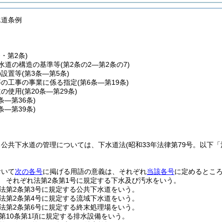
水道条例
条・第2条)
水道の構造の基準等
(第2条の2―第2条の7)
の設置等
(第3条―第5条)
等の工事の事業に係る指定
(第6条―第19条)
道の使用
(第20条―第29条)
0条―第36条)
7条―第39条)
る公共下水道の管理については、下水道法
(昭和33年法律第79号。以下
おいて
次の各号
に掲げる用語の意義は、それぞれ
当該各号
に定めるとこ
 それぞれ法第2条第1号に規定する下水及び汚水をいう。
法第2条第3号に規定する公共下水道をいう。
法第2条第4号に規定する流域下水道をいう。
法第2条第6号に規定する終末処理場をいう。
第10条第1項に規定する排水設備をいう。