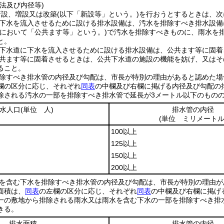
法及び内径等)
新設、増設又は改築
(以下「新設等」という。)
を行おうとするときは、次
下水を流入させるために設ける排水設備は、汚水を排除すべき排水設備
条において「公共ます等」という。)
で汚水を排除すべきものに、雨水を
と。
下水道に下水を流入させるために設ける排水設備は、公共ます等に固着
共ます等に固着させるときは、公共下水道の施設の機能を妨げ、又はそ
ること。
除すべき排水管の内径及び勾配は、市長が特別の理由があると認めた場
欄の区分に応じ、それぞれ
同表
の中欄及び右欄に掲げる内径及び勾配の
除される汚水の一部を排除すべき排水管で延長が3メートル以下のものの
水人口
(単位 人)
排水管の内径
(単位 ミリメートル
100以上
125以上
150以上
200以上
を含む下水を排除すべき排水管の内径及び勾配は、市長が特別の理由が
面積は、
同表
の左欄の区分に応じ、それぞれ
同表
の中欄及び右欄に掲げ
一の敷地から排除される雨水又は雨水を含む下水の一部を排除すべき排水
きる。
排水面積
排水管の内径