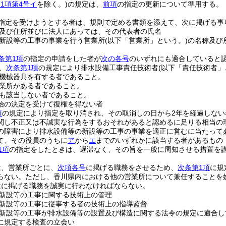
1項第4号イ
を除く。)
の規定は、
前項
の指定の更新について準用する。
指定を受けようとする者は、規則で定める書類を添えて、次に掲げる事
及び住所並びに法人にあっては、その代表者の氏名
新設等の工事の事業を行う営業所
(以下「営業所」という。)
の名称及び
条第1項
の指定の申請をした者が
次の各号
のいずれにも適合していると
、
次条第1項
の規定により排水設備工事責任技術者
(以下「責任技術者」
機械器具を有する者であること。
業所がある者であること。
も該当しない者であること。
始の決定を受けて復権を得ない者
項
の規定により指定を取り消され、その取消しの日から2年を経過しない
関し不正又は不誠実な行為をするおそれがあると認めるに足りる相当の
の障害により排水設備等の新設等の工事の事業を適正に営むに当たって
て、その役員のうちに
ア
から
エ
までのいずれかに該当する者があるもの
1項
の指定をしたときは、遅滞なく、その旨を一般に周知させる措置を
は、営業所ごとに、
次項各号
に掲げる職務をさせるため、
次条第1項
に規
らない。
ただし、香川県内における他の営業所について兼任することを
次に掲げる職務を誠実に行わなければならない。
新設等の工事に関する技術上の管理
新設等の工事に従事する者の技術上の指導監督
新設等の工事が排水設備等の設置及び構造に関する法令の規定に適合し
に規定する検査の立会い