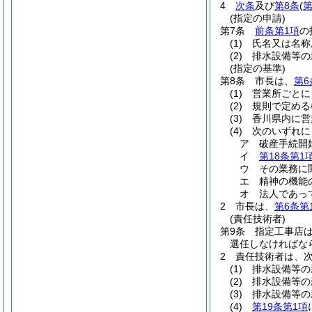
4
次条
及び
第8条
(
第
(指定の申請)
第7条
前条第1項
の
(1)
氏名又は名称
(2)
排水設備等の
(指定の基準)
第8条
市長は、
第6
(1)
営業所ごとに
(2)
規則で定める
(3)
香川県内に営
(4)
次のいずれに
ア
破産手続開
イ
第18条第1
ウ
その業務に
エ
精神の機能
オ
法人であっ
2
市長は、
第6条第
(責任技術者)
第9条
指定工事店
選任しなければな
2
責任技術者は、
(1)
排水設備等の
(2)
排水設備等の
(3)
排水設備等の
(4)
第19条第1項