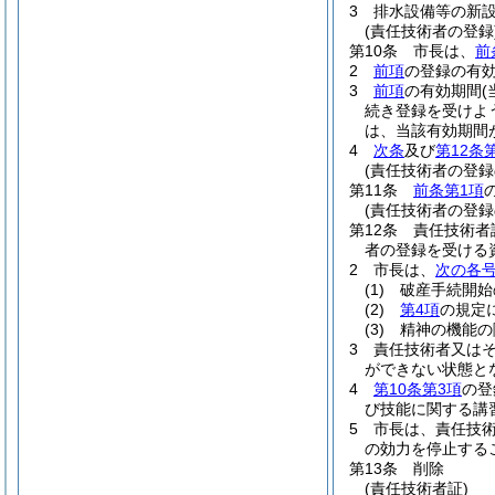
3
排水設備等の新
(責任技術者の登録
第10条
市長は、
前
2
前項
の登録の有
3
前項
の有効期間
続き登録を受けよ
は、当該有効期間
4
次条
及び
第12条
(責任技術者の登録
第11条
前条第1項
(責任技術者の登録
第12条
責任技術者
者の登録を受ける
2
市長は、
次の各
(1)
破産手続開始
(2)
第4項
の規定
(3)
精神の機能の
3
責任技術者又は
ができない状態と
4
第10条第3項
の登
び技能に関する講
5
市長は、責任技
の効力を停止する
第13条
削除
(責任技術者証)