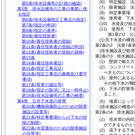
(6)
特定施設 法
第5条
(排水設備等の計画の確認)
(7)
除害施設 法
第3章
排水設備等の工事の事業に係
(8)
特定事業場 
る指定
(9)
使用者 下水
第6条
(排水設備指定工事店の指定)
(10)
水道及び給
第7条
(指定の申請)
(11)
使用月 下
第8条
(指定の基準)
第1章の2
公
第9条
(責任技術者)
(公共下水道の構造
第10条
(責任技術者の登録)
第2条の2
法第7条
第11条
(責任技術者の登録の申請)
(排水施設及び処
第12条
(責任技術者の登録の資格)
第2条の3
排水施設
第13条
(1)
堅固で耐久力
第14条
(責任技術者証)
(2)
コンクリート
第15条
(指定工事店証)
べきものについ
第16条
(指定工事店の責務及び遵守
(3)
屋外にあるも
事項)
その他下水の飛
第17条
(変更の届出等)
(4)
下水の貯留等
第18条
(指定の取消し又は一時停止)
ること。
第19条
(排水設備等の工事の検査)
第4章
公共下水道の使用
(5)
地震によって
第20条
(機能損傷防止のための除害
(排水施設の構造の
施設の設置等)
第2条の4
排水施設
第21条
(特定事業場からの下水の排
(1)
排水管の内径
除の制限)
ができるものと
第22条
(水質適合のための除害施設
(2)
流下する下水
の設置等)