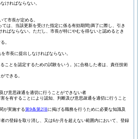
わなければならない。
いて市長が定める。
っては、当該更新を受けた指定に係る有効期間)
満了に際し、引き
ければならない。
ただし、市長が特にやむを得ないと認めるとき
する。
れを市長に提出しなければならない。
ることを認定するための試験をいう。)
に合格した者は、責任技術
とができる。
及び意思疎通を適切に行うことができない者
障害を有することにより認知、判断及び意思疎通を適切に行うこと
関が実施する
第9条第2項
に掲げる職務を行うために必要な知識及
者の登録を取り消し、又は6か月を超えない範囲内において、登録