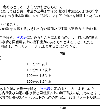
に定めるところによらなければならない。
にあっては公共下水道の公共ますその他の排水施設又は他の排水
排除すべき排水設備にあっては公共ます等で雨水を排除すべきもの
させること。
の施設を損傷するおそれのない箇所及び工事の実施方法で規則に
合を除き、
次の表
に定めるところによるものとし、排水渠の断面
排水管と同程度以上の流下能力のあるものとすること。
ただし、一
内径は、75ミリメートル以上とすることができる。
勾配
)
100分の2以上
100分の1.7以上
100分の1.5以上
100分の1.2以上
あると認めた場合を除き、
次の表
に定めるところによるものと
る内径及び勾配の排水管と同程度以上の流下能力のあるものとする
管で延長が3メートル以下のものの内径は、75ミリメートル以上
勾配