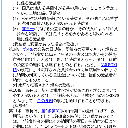
に係る受益者
(3)
国又は地方公共団体が公共の用に供することを予定し
ている土地に係る受益者
(4)
公の生活扶助を受けている受益者、その他これに準ず
る特別の事情があると認められる受益者
(5)
前各号
に掲げる受益者のほか、その状況により特に負
担金を減額し、又は免除する必要があると認められる土
地に係る受益者
(受益者に変更があった場合の取扱い)
第9条
第4条
の公告の日以後、受益者の変更があった場合に
おいて、当該変更に係る当事者の一方又は双方がその旨を
市長に届け出たときは、新たに受益者となった者は、従前
の受益者の地位を承継するものとする。
ただし、
第6条第1
項
の規定により賦課された負担金のうち当該届出の日まで
に納期の到来している負担金については、従前の受益者が
納付するものとする。
(排水区が拡張された場合の取扱い)
第10条
市長は、新たに排水区域が拡張された場合において
必要と認めるときは、当該拡張された区域を1つの排水区域
とみなして、
この条例
の規定を適用することができる。
(延滞金)
第11条
市長は、
第6条第3項
の納付期日の最終日
(以下「納
期限」という。)
までに負担金を納付しない者があるとき
は、当該負担金の額にその納期限の翌日から納付の日まで
の期日に応じ、年14.5パーセント
(納期限の翌日から1月を