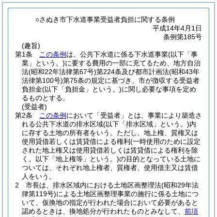
○さぬき市下水道事業受益者負担に関する条例
平成14年4月1日
条例第185号
(趣旨)
第1条
この条例
は、公共下水道に係る下水道事業
(以下「事
業」という。)
に要する費用の一部に充てるため、地方自治
法
(昭和22年法律第67号)
第224条及び都市計画法
(昭和43年
法律第100号)
第75条の規定に基づき、市が徴収する受益者
負担金
(以下「負担金」という。)
に関し必要な事項を定め
るものとする。
(受益者)
第2条
この条例
において「受益者」とは、事業により築造さ
れる公共下水道の排水区域
(以下「排水区域」という。)
内
に存する土地の所有者をいう。
ただし、地上権、質権又は
使用貸借若しくは賃貸借による権利
(一時使用のために設定
された地上権又は使用貸借若しくは賃貸借による権利を除
く。以下「地上権等」という。)
の目的となっている土地に
ついては、それぞれ地上権者、質権者、使用借主又は賃借
人をいう。
2
市長は、排水区域内における土地区画整理法
(昭和29年法
律第119号)
による土地区画整理事業の施行に係る土地につ
いて、仮換地の指定が行われた場合において必要があると
認めるときは、換地処分が行われたものとみなして、
前項