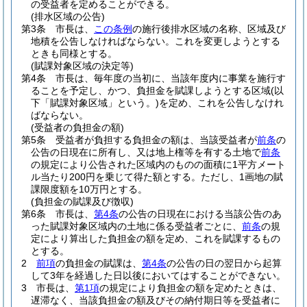
の受益者を定めることができる。
(排水区域の公告)
第3条
市長は、
この条例
の施行後排水区域の名称、区域及び
地積を公告しなければならない。
これを変更しようとする
ときも同様とする。
(賦課対象区域の決定等)
第4条
市長は、毎年度の当初に、当該年度内に事業を施行す
ることを予定し、かつ、負担金を賦課しようとする区域
(以
下「賦課対象区域」という。)
を定め、これを公告しなけれ
ばならない。
(受益者の負担金の額)
第5条
受益者が負担する負担金の額は、当該受益者が
前条
の
公告の日現在に所有し、又は地上権等を有する土地で
前条
の規定により公告された区域内のものの面積に1平方メート
ル当たり200円を乗じて得た額とする。
ただし、1画地の賦
課限度額を10万円とする。
(負担金の賦課及び徴収)
第6条
市長は、
第4条
の公告の日現在における当該公告のあ
った賦課対象区域内の土地に係る受益者ごとに、
前条
の規
定により算出した負担金の額を定め、これを賦課するもの
とする。
2
前項
の負担金の賦課は、
第4条
の公告の日の翌日から起算
して3年を経過した日以後においてはすることができない。
3
市長は、
第1項
の規定により負担金の額を定めたときは、
遅滞なく、当該負担金の額及びその納付期日等を受益者に