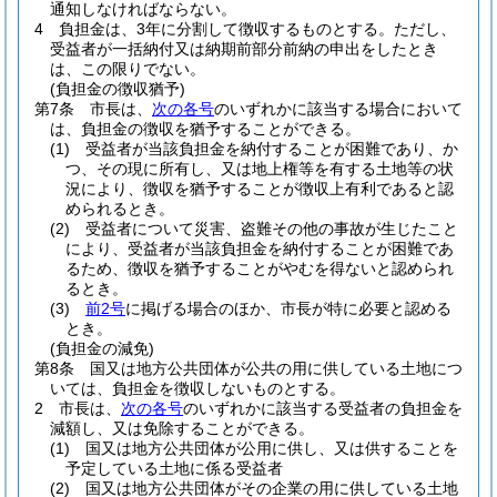
通知しなければならない。
4
負担金は、3年に分割して徴収するものとする。
ただし、
受益者が一括納付又は納期前部分前納の申出をしたとき
は、この限りでない。
(負担金の徴収猶予)
第7条
市長は、
次の各号
のいずれかに該当する場合において
は、負担金の徴収を猶予することができる。
(1)
受益者が当該負担金を納付することが困難であり、か
つ、その現に所有し、又は地上権等を有する土地等の状
況により、徴収を猶予することが徴収上有利であると認
められるとき。
(2)
受益者について災害、盗難その他の事故が生じたこと
により、受益者が当該負担金を納付することが困難であ
るため、徴収を猶予することがやむを得ないと認められ
るとき。
(3)
前2号
に掲げる場合のほか、市長が特に必要と認める
とき。
(負担金の減免)
第8条
国又は地方公共団体が公共の用に供している土地につ
いては、負担金を徴収しないものとする。
2
市長は、
次の各号
のいずれかに該当する受益者の負担金を
減額し、又は免除することができる。
(1)
国又は地方公共団体が公用に供し、又は供することを
予定している土地に係る受益者
(2)
国又は地方公共団体がその企業の用に供している土地