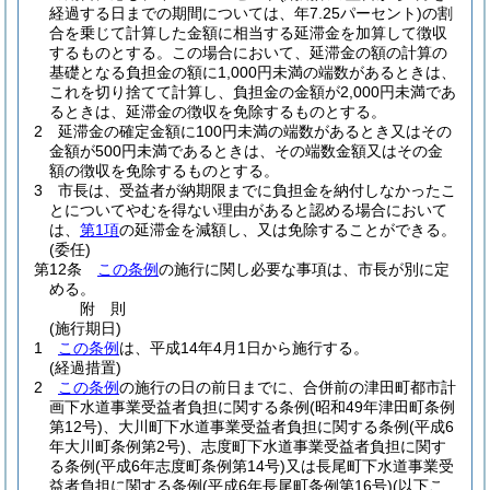
経過する日までの期間については、年7.25パーセント)
の割
合を乗じて計算した金額に相当する延滞金を加算して徴収
するものとする。
この場合において、延滞金の額の計算の
基礎となる負担金の額に1,000円未満の端数があるときは、
これを切り捨てて計算し、負担金の金額が2,000円未満であ
るときは、延滞金の徴収を免除するものとする。
2
延滞金の確定金額に100円未満の端数があるとき又はその
金額が500円未満であるときは、その端数金額又はその金
額の徴収を免除するものとする。
3
市長は、受益者が納期限までに負担金を納付しなかったこ
とについてやむを得ない理由があると認める場合において
は、
第1項
の延滞金を減額し、又は免除することができる。
(委任)
第12条
この条例
の施行に関し必要な事項は、市長が別に定
める。
附
則
(施行期日)
1
この条例
は、平成14年4月1日から施行する。
(経過措置)
2
この条例
の施行の日の前日までに、合併前の津田町都市計
画下水道事業受益者負担に関する条例
(昭和49年津田町条例
第12号)
、大川町下水道事業受益者負担に関する条例
(平成6
年大川町条例第2号)
、志度町下水道事業受益者負担に関す
る条例
(平成6年志度町条例第14号)
又は長尾町下水道事業受
益者負担に関する条例
(平成6年長尾町条例第16号)
(以下こ