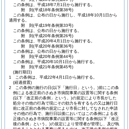
この条例は、平成18年7月1日から施行する。
附
則
(平成18年
条例第38号)
この条例は、公布の日から施行し、平成18年10月1日から
適用する。
附
則
(平成19年
条例第33号)
この条例は、公布の日から施行する。
附
則
(平成20年
条例第26号)
この条例は、平成20年4月1日から施行する。
附
則
(平成20年
条例第36号)
この条例は、公布の日から施行する。
附
則
(平成20年
条例第44号)
この条例は、平成20年10月1日から施行する。
附
則
(平成21年
条例第45号)
(施行期日)
1
この条例は、平成22年4月1日から施行する。
(経過措置)
2
この条例の施行の日
(以下「施行日」という。)
前にこの条
例による改正前のさぬき市病院事業の設置等に関する条例
(以下「改正前の条例」という。)
の規定により市長がした
処分その他の行為で現にその効力を有するもの又は施行日
前に改正前の条例の規定により市長に対してなされた申請
その他の行為で、施行日以後においてはこの条例による改
正後のさぬき市病院事業の設置等に関する条例
(以下「改正
後の条例」という。)
の規定により管理者が管理し、及び執