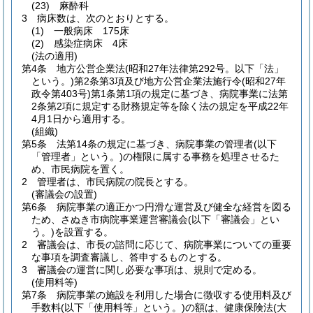
(23)
麻酔科
3
病床数は、次のとおりとする。
(1)
一般病床 175床
(2)
感染症病床 4床
(法の適用)
第4条
地方公営企業法
(昭和27年法律第292号。以下「法」
という。)
第2条第3項及び地方公営企業法施行令
(昭和27年
政令第403号)
第1条第1項の規定に基づき、病院事業に法第
2条第2項に規定する財務規定等を除く法の規定を平成22年
4月1日から適用する。
(組織)
第5条
法第14条の規定に基づき、病院事業の管理者
(以下
「管理者」という。)
の権限に属する事務を処理させるた
め、市民病院を置く。
2
管理者は、市民病院の院長とする。
(審議会の設置)
第6条
病院事業の適正かつ円滑な運営及び健全な経営を図る
ため、さぬき市病院事業運営審議会
(以下「審議会」とい
う。)
を設置する。
2
審議会は、市長の諮問に応じて、病院事業についての重要
な事項を調査審議し、答申するものとする。
3
審議会の運営に関し必要な事項は、規則で定める。
(使用料等)
第7条
病院事業の施設を利用した場合に徴収する使用料及び
手数料
(以下「使用料等」という。)
の額は、健康保険法
(大