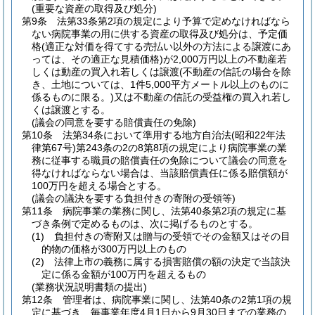
(重要な資産の取得及び処分)
第9条
法第33条第2項の規定により予算で定めなければなら
ない病院事業の用に供する資産の取得及び処分は、予定価
格
(適正な対価を得てする売払い以外の方法による譲渡にあ
っては、その適正な見積価格)
が2,000万円以上の不動産若
しくは動産の買入れ若しくは譲渡
(不動産の信託の場合を除
き、土地については、1件5,000平方メートル以上のものに
係るものに限る。)
又は不動産の信託の受益権の買入れ若し
くは譲渡とする。
(議会の同意を要する賠償責任の免除)
第10条
法第34条において準用する地方自治法
(昭和22年法
律第67号)
第243条の2の8第8項の規定により病院事業の業
務に従事する職員の賠償責任の免除について議会の同意を
得なければならない場合は、当該賠償責任に係る賠償額が
100万円を超える場合とする。
(議会の議決を要する負担付きの寄附の受領等)
第11条
病院事業の業務に関し、法第40条第2項の規定に基
づき条例で定めるものは、次に掲げるものとする。
(1)
負担付きの寄附又は贈与の受領でその金額又はその目
的物の価格が300万円以上のもの
(2)
法律上市の義務に属する損害賠償の額の決定で当該決
定に係る金額が100万円を超えるもの
(業務状況説明書類の提出)
第12条
管理者は、病院事業に関し、法第40条の2第1項の規
定に基づき、毎事業年度4月1日から9月30日までの業務の