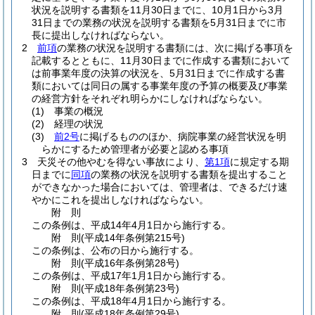
状況を説明する書類を11月30日までに、10月1日から3月
31日までの業務の状況を説明する書類を5月31日までに市
長に提出しなければならない。
2
前項
の業務の状況を説明する書類には、次に掲げる事項を
記載するとともに、11月30日までに作成する書類において
は前事業年度の決算の状況を、5月31日までに作成する書
類においては同日の属する事業年度の予算の概要及び事業
の経営方針をそれぞれ明らかにしなければならない。
(1)
事業の概況
(2)
経理の状況
(3)
前2号
に掲げるもののほか、病院事業の経営状況を明
らかにするため管理者が必要と認める事項
3
天災その他やむを得ない事故により、
第1項
に規定する期
日までに
同項
の業務の状況を説明する書類を提出すること
ができなかった場合においては、管理者は、できるだけ速
やかにこれを提出しなければならない。
附
則
この条例は、平成14年4月1日から施行する。
附
則
(平成14年
条例第215号)
この条例は、公布の日から施行する。
附
則
(平成16年
条例第28号)
この条例は、平成17年1月1日から施行する。
附
則
(平成18年
条例第23号)
この条例は、平成18年4月1日から施行する。
附
則
(平成18年
条例第29号)