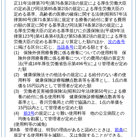
正11年法律第70号)
第76条第2項の規定による厚生労働大臣
の定め及び同法第85条第2項の規定による厚生労働大臣の
定める基準、高齢者の医療の確保に関する法律
(昭和57年法
律第80号)
第71条第1項に規定する療養の給付に要する費用
の額の算定に関する基準及び同法第74条第2項の規定によ
る厚生労働大臣の定める基準並びに介護保険法
(平成9年法
律第123号)
第41条第4項及び第53条第2項の規定による厚生
労働大臣の定める基準により算定した額のほか、
次の各号
に掲げる区分に応じ、
当該各号
に定める額とする。
(1)
保険外併用療養費に係る療養についての使用料等 保
険外併用療養費に係る療養についての費用の額の算定方
法
(平成18年厚生労働省告示第496号)
により管理者が定め
た額
(2)
健康保険法その他法令の規定による給付のない者の使
用料等 健康保険診療報酬点数表等を基準とし、1点の単
価を15円以内として管理者が定めた額
(3)
労働者災害補償保険法
(昭和22年法律第50号)
による療
養の給付に係る使用料等 健康保険診療報酬点数表等を
基準とし、香川労働局との間で協議の上、1点の単価を
15円以内として管理者が定めた額
(4)
前3号
の規定により難い使用料等 他の公立病院との
均衡を勘案して管理者が定めた額
(使用料等の減免)
第8条
管理者は、特別の理由があると認めたときは、
前条
に
規定する使用料等を減額し、又は免除することができる。