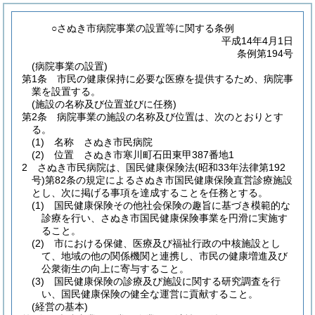
○さぬき市病院事業の設置等に関する条例
平成14年4月1日
条例第194号
(病院事業の設置)
第1条
市民の健康保持に必要な医療を提供するため、病院事
業を設置する。
(施設の名称及び位置並びに任務)
第2条
病院事業の施設の名称及び位置は、次のとおりとす
る。
(1)
名称 さぬき市民病院
(2)
位置 さぬき市寒川町石田東甲387番地1
2
さぬき市民病院は、国民健康保険法
(昭和33年法律第192
号)
第82条の規定によるさぬき市国民健康保険直営診療施設
とし、次に掲げる事項を達成することを任務とする。
(1)
国民健康保険その他社会保険の趣旨に基づき模範的な
診療を行い、さぬき市国民健康保険事業を円滑に実施す
ること。
(2)
市における保健、医療及び福祉行政の中核施設とし
て、地域の他の関係機関と連携し、市民の健康増進及び
公衆衛生の向上に寄与すること。
(3)
国民健康保険の診療及び施設に関する研究調査を行
い、国民健康保険の健全な運営に貢献すること。
(経営の基本)