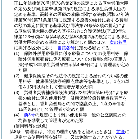
正11年法律第70号)
第76条第2項の規定による厚生労働大臣
の定め及び同法第85条第2項の規定による厚生労働大臣の
定める基準、高齢者の医療の確保に関する法律
(昭和57年法
律第80号)
第71条第1項に規定する療養の給付に要する費用
の額の算定に関する基準及び同法第74条第2項の規定によ
る厚生労働大臣の定める基準並びに介護保険法
(平成9年法
律第123号)
第41条第4項及び第53条第2項の規定による厚生
労働大臣の定める基準により算定した額のほか、
次の各号
に掲げる区分に応じ、
当該各号
に定める額とする。
(1)
保険外併用療養費に係る療養についての使用料等 保
険外併用療養費に係る療養についての費用の額の算定方
法
(平成18年厚生労働省告示第496号)
により管理者が定め
た額
(2)
健康保険法その他法令の規定による給付のない者の使
用料等 健康保険診療報酬点数表等を基準とし、1点の単
価を15円以内として管理者が定めた額
(3)
労働者災害補償保険法
(昭和22年法律第50号)
による療
養の給付に係る使用料等 健康保険診療報酬点数表等を
基準とし、香川労働局との間で協議の上、1点の単価を
15円以内として管理者が定めた額
(4)
前3号
の規定により難い使用料等 他の公立病院との
均衡を勘案して管理者が定めた額
(使用料等の減免)
第8条
管理者は、特別の理由があると認めたときは、
前条
に
規定する使用料等を減額し、又は免除することができる。