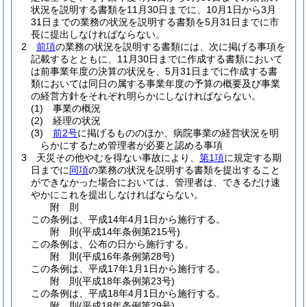
状況を説明する書類を11月30日までに、10月1日から3月
31日までの業務の状況を説明する書類を5月31日までに市
長に提出しなければならない。
2
前項
の業務の状況を説明する書類には、次に掲げる事項を
記載するとともに、11月30日までに作成する書類において
は前事業年度の決算の状況を、5月31日までに作成する書
類においては同日の属する事業年度の予算の概要及び事業
の経営方針をそれぞれ明らかにしなければならない。
(1)
事業の概況
(2)
経理の状況
(3)
前2号
に掲げるもののほか、病院事業の経営状況を明
らかにするため管理者が必要と認める事項
3
天災その他やむを得ない事故により、
第1項
に規定する期
日までに
同項
の業務の状況を説明する書類を提出すること
ができなかった場合においては、管理者は、できるだけ速
やかにこれを提出しなければならない。
附
則
この条例は、平成14年4月1日から施行する。
附
則
(平成14年
条例第215号)
この条例は、公布の日から施行する。
附
則
(平成16年
条例第28号)
この条例は、平成17年1月1日から施行する。
附
則
(平成18年
条例第23号)
この条例は、平成18年4月1日から施行する。
附
則
(平成18年
条例第29号)