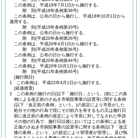
この条例は、平成18年7月1日から施行する。
附
則
(平成18年
条例第38号)
この条例は、公布の日から施行し、平成18年10月1日から
適用する。
附
則
(平成19年
条例第33号)
この条例は、公布の日から施行する。
附
則
(平成20年
条例第26号)
この条例は、平成20年4月1日から施行する。
附
則
(平成20年
条例第36号)
この条例は、公布の日から施行する。
附
則
(平成20年
条例第44号)
この条例は、平成20年10月1日から施行する。
附
則
(平成21年
条例第45号)
(施行期日)
1
この条例は、平成22年4月1日から施行する。
(経過措置)
2
この条例の施行の日
(以下「施行日」という。)
前にこの条
例による改正前のさぬき市病院事業の設置等に関する条例
(以下「改正前の条例」という。)
の規定により市長がした
処分その他の行為で現にその効力を有するもの又は施行日
前に改正前の条例の規定により市長に対してなされた申請
その他の行為で、施行日以後においてはこの条例による改
正後のさぬき市病院事業の設置等に関する条例
(以下「改正
後の条例」という。)
の規定により管理者が管理し、及び執