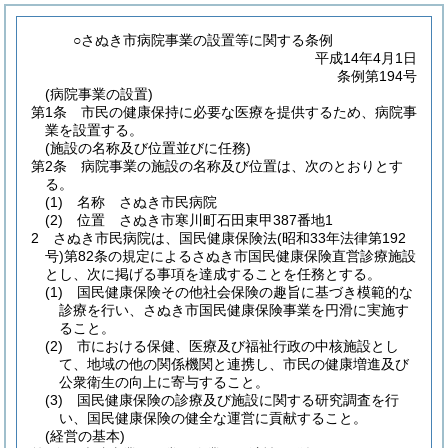
○さぬき市病院事業の設置等に関する条例
平成14年4月1日
条例第194号
(病院事業の設置)
第1条
市民の健康保持に必要な医療を提供するため、病院事
業を設置する。
(施設の名称及び位置並びに任務)
第2条
病院事業の施設の名称及び位置は、次のとおりとす
る。
(1)
名称 さぬき市民病院
(2)
位置 さぬき市寒川町石田東甲387番地1
2
さぬき市民病院は、国民健康保険法
(昭和33年法律第192
号)
第82条の規定によるさぬき市国民健康保険直営診療施設
とし、次に掲げる事項を達成することを任務とする。
(1)
国民健康保険その他社会保険の趣旨に基づき模範的な
診療を行い、さぬき市国民健康保険事業を円滑に実施す
ること。
(2)
市における保健、医療及び福祉行政の中核施設とし
て、地域の他の関係機関と連携し、市民の健康増進及び
公衆衛生の向上に寄与すること。
(3)
国民健康保険の診療及び施設に関する研究調査を行
い、国民健康保険の健全な運営に貢献すること。
(経営の基本)