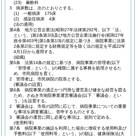
(23)
麻酔科
3
病床数は、次のとおりとする。
(1)
一般病床 175床
(2)
感染症病床 4床
(法の適用)
第4条
地方公営企業法
(昭和27年法律第292号。以下「法」
という。)
第2条第3項及び地方公営企業法施行令
(昭和27年
政令第403号)
第1条第1項の規定に基づき、病院事業に法第
2条第2項に規定する財務規定等を除く法の規定を平成22年
4月1日から適用する。
(組織)
第5条
法第14条の規定に基づき、病院事業の管理者
(以下
「管理者」という。)
の権限に属する事務を処理させるた
め、市民病院を置く。
2
管理者は、市民病院の院長とする。
(審議会の設置)
第6条
病院事業の適正かつ円滑な運営及び健全な経営を図る
ため、さぬき市病院事業運営審議会
(以下「審議会」とい
う。)
を設置する。
2
審議会は、市長の諮問に応じて、病院事業についての重要
な事項を調査審議し、答申するものとする。
3
審議会の運営に関し必要な事項は、規則で定める。
(使用料等)
第7条
病院事業の施設を利用した場合に徴収する使用料及び
手数料
(以下「使用料等」という。)
の額は、健康保険法
(大