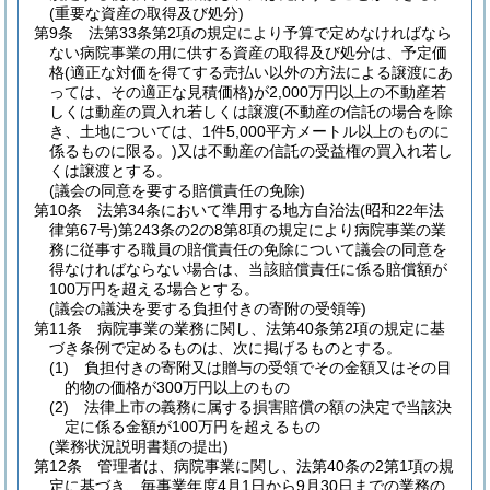
(重要な資産の取得及び処分)
第9条
法第33条第2項の規定により予算で定めなければなら
ない病院事業の用に供する資産の取得及び処分は、予定価
格
(適正な対価を得てする売払い以外の方法による譲渡にあ
っては、その適正な見積価格)
が2,000万円以上の不動産若
しくは動産の買入れ若しくは譲渡
(不動産の信託の場合を除
き、土地については、1件5,000平方メートル以上のものに
係るものに限る。)
又は不動産の信託の受益権の買入れ若し
くは譲渡とする。
(議会の同意を要する賠償責任の免除)
第10条
法第34条において準用する地方自治法
(昭和22年法
律第67号)
第243条の2の8第8項の規定により病院事業の業
務に従事する職員の賠償責任の免除について議会の同意を
得なければならない場合は、当該賠償責任に係る賠償額が
100万円を超える場合とする。
(議会の議決を要する負担付きの寄附の受領等)
第11条
病院事業の業務に関し、法第40条第2項の規定に基
づき条例で定めるものは、次に掲げるものとする。
(1)
負担付きの寄附又は贈与の受領でその金額又はその目
的物の価格が300万円以上のもの
(2)
法律上市の義務に属する損害賠償の額の決定で当該決
定に係る金額が100万円を超えるもの
(業務状況説明書類の提出)
第12条
管理者は、病院事業に関し、法第40条の2第1項の規
定に基づき、毎事業年度4月1日から9月30日までの業務の