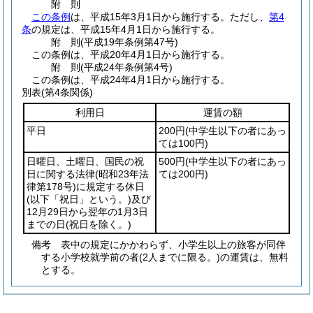
附
則
この条例
は、平成15年3月1日から施行する。
ただし、
第4
条
の規定は、平成15年4月1日から施行する。
附
則
(平成19年
条例第47号)
この条例は、平成20年4月1日から施行する。
附
則
(平成24年
条例第4号)
この条例は、平成24年4月1日から施行する。
別表
(第4条関係)
利用日
運賃の額
平日
200円
(中学生以下の者にあっ
ては100円)
日曜日、土曜日、国民の祝
500円
(中学生以下の者にあっ
日に関する法律
(昭和23年法
ては200円)
律第178号)
に規定する休日
(以下「祝日」という。)
及び
12月29日から翌年の1月3日
までの日
(祝日を除く。)
備考 表中の規定にかかわらず、小学生以上の旅客が同伴
する小学校就学前の者(2人までに限る。)の運賃は、無料
とする。