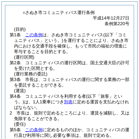
○さぬき市コミュニティバス運行条例
平成14年12月27日
条例第220号
(目的)
第1条
この条例
は、さぬき市コミュニティバス
(以下「コミ
ュニティバス」という。)
を運行することにより、さぬき市
内における交通手段を確保し、もって市民の福祉の増進に
寄与することを目的とする。
(運行区間)
第2条
コミュニティバスの運行区間は、国土交通大臣の許可
を受けた区間とする。
(運行業務の委託)
第3条
市長は、コミュニティバスの運行に関する業務の一部
を委託することができる。
(運賃)
第4条
コミュニティバスを利用する者
(以下「旅客」とい
う。)
は、1人1乗車につき
別表
に定める運賃を支払わなけれ
ばならない。
2
市長は、規則で定めるところにより、運賃を減額し、又は
免除することができる。
(委任)
第5条
この条例
に定めるもののほか、コミュニティバスの運
行及び利用等に関し必要な事項は、規則で定める。