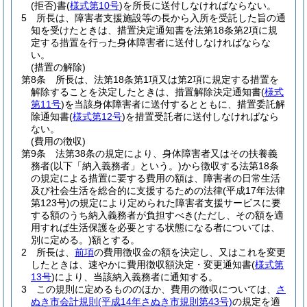
(拒否)
書
(
様式第10号
)
を所長に送付しなければならない。
5
所長は、障害者支援施設等の長から入所を受託した旨の通
知を受けたときは、措置決定通知書を法第18条第2項に規
定する措置を行った身体障害者に送付しなければならな
い。
(措置の解除)
第8条
所長は、法第18条第1項又は第2項に規定する措置を
解除することを決定したときは、措置解除決定通知書
(
様式
第11号
)
を当該身体障害者に送付するとともに、措置委託解
除通知書
(
様式第12号
)
を措置受託者に送付しなければなら
ない。
(費用の徴収)
第9条
法第38条の規定により、身体障害者又はその扶養義
務者
(以下「納入義務者」という。)
から徴収する法第18条
の規定による措置に要する費用の額は、障害者の日常生活
及び社会生活を総合的に支援するための法律
(平成17年法律
第123号)
の規定により定められた障害者支援サービスに要
する額のうち納入義務者が負担すべき
(ただし、その額を適
用すれば生活保護を必要とする状態になる者については、
別に定める。)
額とする。
2
所長は、
前項
の費用徴収金の額を決定し、又はこれを変更
したときは、速やかに費用徴収額決定・変更通知書
(
様式第
13号
)
により、当該納入義務者に通知する。
3
この規則に定めるもののほか、費用の徴収については、
さ
ぬき市会計規則
(平成14年さぬき市規則第43号)
の規定を適