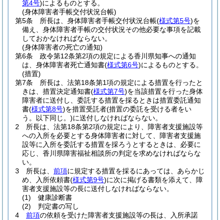
第4号
)
によるものとする。
(身体障害者手帳交付状況台帳)
第5条
所長は、身体障害者手帳交付状況台帳
(
様式第5号
)
を
備え、身体障害者手帳の交付状況その他必要な事項を記載
しておかなければならない。
(身体障害者の死亡の通知)
第6条
政令第12条第2項の規定による香川県知事への通知
は、身体障害者死亡通知書
(
様式第6号
)
によるものとする。
(措置)
第7条
所長は、法第18条第1項の規定による措置を行ったと
きは、措置決定通知書
(
様式第7号
)
を当該措置を行った身体
障害者に送付し、委託する措置を採るときは措置委託通知
書
(
様式第8号
)
を措置受託者
(措置の委託を受ける者をい
う。以下同じ。)
に送付しなければならない。
2
所長は、法第18条第2項の規定により、障害者支援施設等
への入所を必要とする身体障害者に対して、障害者支援施
設等に入所を委託する措置を採ろうとするときは、必要に
応じ、香川県障害福祉相談所の判定を求めなければならな
い。
3
所長は、
前項
に規定する措置を採るにあっては、あらかじ
め、入所依頼書
(
様式第9号
)
に次に掲げる書類を添えて、障
害者支援施設等の長に送付しなければならない。
(1)
健康診断書
(2)
判定書の写し
4
前項
の依頼を受けた障害者支援施設等の長は、入所承諾