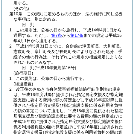
用する。
(その他)
第10条
この規則に定めるもののほか、法の施行に関し必要
な事項は、別に定める。
附
則
1
この規則は、公布の日から施行し、平成14年4月1日から
適用する。
ただし、
第7条
から
第17条
までの規定は平成15
年4月1日から適用する。
2
平成14年3月31日までに、合併前の津田町長、大川町長、
志度町長、寒川町長及び長尾町長によりなされた処分、手
続その他の行為は、それぞれこの規則の相当規定によりな
されたものとみなす。
附
則
(平成16年
規則第16号)
(施行期日)
1
この規則は、公布の日から施行する。
(経過措置)
2
改正後のさぬき市身体障害者福祉法施行細則別表の規定
は、平成16年度以降に提供された指定居宅支援及び指定施
設支援に要する費用の額の算定並びに平成16年度以降に提
供された指定居宅支援及び指定施設支援に係る利用者負担
の額の算定について適用し、平成15年度に提供された指定
居宅支援及び指定施設支援に要する費用の額の算定並びに
平成15年度に提供された指定居宅支援及び指定施設支援に
係る利用者負担の額の算定並びに平成16年度に提供された
指定居宅支援及び指定施設支援に係る利用者負担の額の算