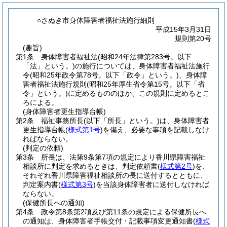
○さぬき市身体障害者福祉法施行細則
平成15年3月31日
規則第20号
(趣旨)
第1条
身体障害者福祉法
(昭和24年法律第283号。以下
「法」という。)
の施行については、身体障害者福祉法施行
令
(昭和25年政令第78号。以下「政令」という。)
、身体障
害者福祉法施行規則
(昭和25年厚生省令第15号。以下「省
令」という。)
に定めるもののほか、この規則に定めるとこ
ろによる。
(身体障害者更生指導台帳)
第2条
福祉事務所長
(以下「所長」という。)
は、身体障害者
更生指導台帳
(
様式第1号
)
を備え、必要な事項を記載しなけ
ればならない。
(判定の依頼)
第3条
所長は、法第9条第7項の規定により香川県障害福祉
相談所に判定を求めるときは、判定依頼書
(
様式第2号
)
を、
それぞれ香川県障害福祉相談所の長に送付するとともに、
判定案内書
(
様式第3号
)
を当該身体障害者に送付しなければ
ならない。
(保健所長への通知)
第4条
政令第8条第2項及び第11条の規定による保健所長へ
の通知は、身体障害者手帳交付・記載事項変更通知書
(
様式