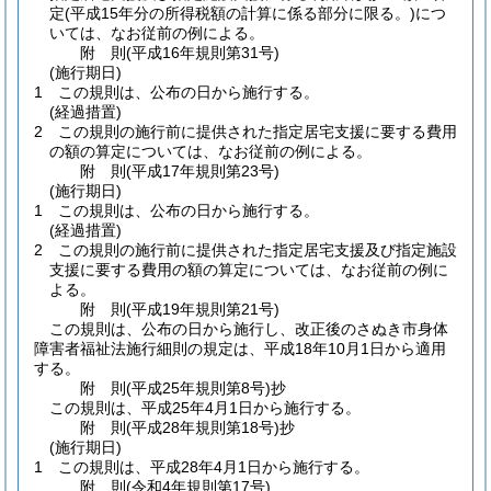
定
(平成15年分の所得税額の計算に係る部分に限る。)
につ
いては、なお従前の例による。
附
則
(平成16年
規則第31号)
(施行期日)
1
この規則は、公布の日から施行する。
(経過措置)
2
この規則の施行前に提供された指定居宅支援に要する費用
の額の算定については、なお従前の例による。
附
則
(平成17年
規則第23号)
(施行期日)
1
この規則は、公布の日から施行する。
(経過措置)
2
この規則の施行前に提供された指定居宅支援及び指定施設
支援に要する費用の額の算定については、なお従前の例に
よる。
附
則
(平成19年
規則第21号)
この規則は、公布の日から施行し、改正後のさぬき市身体
障害者福祉法施行細則の規定は、平成18年10月1日から適用
する。
附
則
(平成25年
規則第8号)
抄
この規則は、平成25年4月1日から施行する。
附
則
(平成28年
規則第18号)
抄
(施行期日)
1
この規則は、平成28年4月1日から施行する。
附
則
(令和4年
規則第17号)