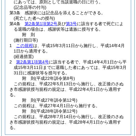
にあっては、原則として当該退職の日に行う。
(記念品等の付与)
第3条
感謝状には記念品を添えることができる。
(死亡した者への授与)
第4条
第2条第1項第2号
及び
第3号
に該当する者で死亡によ
る退職の場合は、感謝状等は遺族に授与する。
附
則
(施行期日等)
1
この規程
は、平成15年3月11日から施行し、平成14年4月
1日から適用する。
(経過措置)
2
第2条第1項第4号
に該当する者で、平成14年4月1日から平
成15年3月11日までに退職した者にあっては、平成15年3月
31日に感謝状等を授与する。
附
則
(平成22年
訓令第8号)
この規程は、平成22年5月13日から施行し、改正後のさぬ
き市感謝状授与規程の規定は、平成22年4月1日から適用す
る。
附
則
(平成27年
訓令第12号)
この規程は、平成27年4月1日から施行する。
附
則
(平成28年
訓令第12号)
この規程は、平成28年7月14日から施行し、改正後のさぬ
き市感謝状授与規程の規定は、平成28年4月1日から適用す
る。