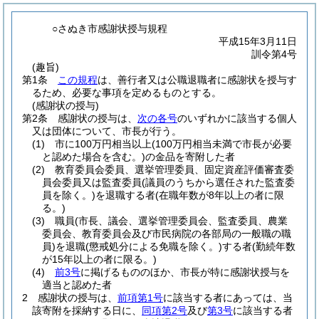
○さぬき市感謝状授与規程
平成15年3月11日
訓令第4号
(趣旨)
第1条
この規程
は、善行者又は公職退職者に感謝状を授与す
るため、必要な事項を定めるものとする。
(感謝状の授与)
第2条
感謝状の授与は、
次の各号
のいずれかに該当する個人
又は団体について、市長が行う。
(1)
市に100万円相当以上
(100万円相当未満で市長が必要
と認めた場合を含む。)
の金品を寄附した者
(2)
教育委員会委員、選挙管理委員、固定資産評価審査委
員会委員又は監査委員
(議員のうちから選任された監査委
員を除く。)
を退職する者
(在職年数が8年以上の者に限
る。)
(3)
職員
(市長、議会、選挙管理委員会、監査委員、農業
委員会、教育委員会及び市民病院の各部局の一般職の職
員)
を退職
(懲戒処分による免職を除く。)
する者
(勤続年数
が15年以上の者に限る。)
(4)
前3号
に掲げるもののほか、市長が特に感謝状授与を
適当と認めた者
2
感謝状の授与は、
前項第1号
に該当する者にあっては、当
該寄附を採納する日に、
同項第2号
及び
第3号
に該当する者