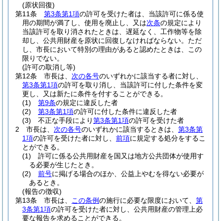
(原状回復)
第11条
第3条第1項
の許可を受けた者は、当該許可に係る使
用の期間が満了し、使用を廃止し、又は
次条
の規定により
当該許可を取り消されたときは、遅延なく、工作物等を除
却し、公共用財産を原状に回復しなければならない。
ただ
し、市長において特別の理由があると認めたときは、この
限りでない。
(許可の取消し等)
第12条
市長は、
次の各号
のいずれかに該当する者に対し、
第3条第1項
の許可を取り消し、当該許可に付した条件を変
更し、又は新たに条件を付することができる。
(1)
第9条
の規定に違反した者
(2)
第3条第1項
の許可に付した条件に違反した者
(3)
不正な手段により
第3条第1項
の許可を受けた者
2
市長は、
次の各号
のいずれかに該当するときは、
第3条第
1項
の許可を受けた者に対し、
前項
に規定する処分をするこ
とができる。
(1)
許可に係る公共用財産を国又は地方公共団体が使用す
る必要が生じたとき。
(2)
前号
に掲げる場合のほか、公益上やむを得ない必要が
あるとき。
(報告の徴収)
第13条
市長は、
この条例
の施行に必要な限度において、
第
3条第1項
の許可を受けた者に対し、公共用財産の管理上必
要な報告を求めることができる。