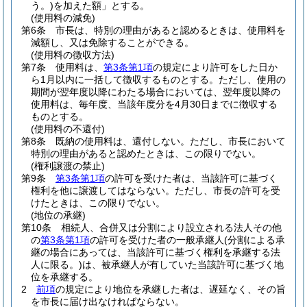
う。)
を加えた額」とする。
(使用料の減免)
第6条
市長は、特別の理由があると認めるときは、使用料を
減額し、又は免除することができる。
(使用料の徴収方法)
第7条
使用料は、
第3条第1項
の規定により許可をした日か
ら1月以内に一括して徴収するものとする。
ただし、使用の
期間が翌年度以降にわたる場合においては、翌年度以降の
使用料は、毎年度、当該年度分を4月30日までに徴収する
ものとする。
(使用料の不還付)
第8条
既納の使用料は、還付しない。
ただし、市長において
特別の理由があると認めたときは、この限りでない。
(権利譲渡の禁止)
第9条
第3条第1項
の許可を受けた者は、当該許可に基づく
権利を他に譲渡してはならない。
ただし、市長の許可を受
けたときは、この限りでない。
(地位の承継)
第10条
相続人、合併又は分割により設立される法人その他
の
第3条第1項
の許可を受けた者の一般承継人
(分割による承
継の場合にあっては、当該許可に基づく権利を承継する法
人に限る。)
は、被承継人が有していた当該許可に基づく地
位を承継する。
2
前項
の規定により地位を承継した者は、遅延なく、その旨
を市長に届け出なければならない。