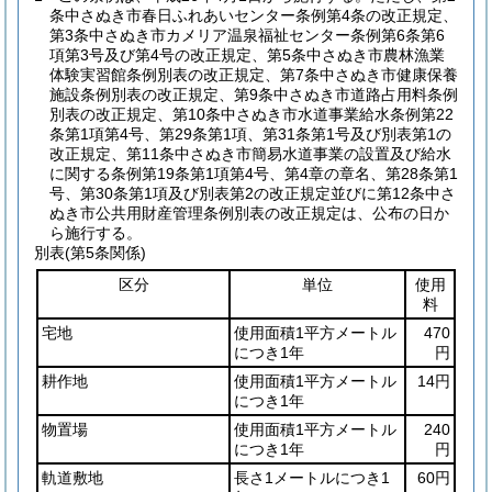
条中さぬき市春日ふれあいセンター条例第4条の改正規定、
第3条中さぬき市カメリア温泉福祉センター条例第6条第6
項第3号及び第4号の改正規定、第5条中さぬき市農林漁業
体験実習館条例別表の改正規定、第7条中さぬき市健康保養
施設条例別表の改正規定、第9条中さぬき市道路占用料条例
別表の改正規定、第10条中さぬき市水道事業給水条例第22
条第1項第4号、第29条第1項、第31条第1号及び別表第1の
改正規定、第11条中さぬき市簡易水道事業の設置及び給水
に関する条例第19条第1項第4号、第4章の章名、第28条第1
号、第30条第1項及び別表第2の改正規定並びに第12条中さ
ぬき市公共用財産管理条例別表の改正規定は、公布の日か
ら施行する。
別表
(第5条関係)
区分
単位
使用
料
宅地
使用面積1平方メートル
470
につき1年
円
耕作地
使用面積1平方メートル
14円
につき1年
物置場
使用面積1平方メートル
240
につき1年
円
軌道敷地
長さ1メートルにつき1
60円