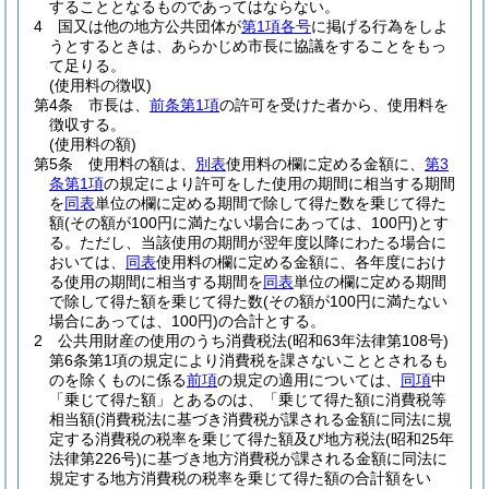
することとなるものであってはならない。
4
国又は他の地方公共団体が
第1項各号
に掲げる行為をしよ
うとするときは、あらかじめ市長に協議をすることをもっ
て足りる。
(使用料の徴収)
第4条
市長は、
前条第1項
の許可を受けた者から、使用料を
徴収する。
(使用料の額)
第5条
使用料の額は、
別表
使用料の欄に定める金額に、
第3
条第1項
の規定により許可をした使用の期間に相当する期間
を
同表
単位の欄に定める期間で除して得た数を乗じて得た
額
(その額が100円に満たない場合にあっては、100円)
とす
る。
ただし、当該使用の期間が翌年度以降にわたる場合に
おいては、
同表
使用料の欄に定める金額に、各年度におけ
る使用の期間に相当する期間を
同表
単位の欄に定める期間
で除して得た額を乗じて得た数
(その額が100円に満たない
場合にあっては、100円)
の合計とする。
2
公共用財産の使用のうち消費税法
(昭和63年法律第108号)
第6条第1項の規定により消費税を課さないこととされるも
のを除くものに係る
前項
の規定の適用については、
同項
中
「乗じて得た額」とあるのは、「乗じて得た額に消費税等
相当額
(消費税法に基づき消費税が課される金額に同法に規
定する消費税の税率を乗じて得た額及び地方税法
(昭和25年
法律第226号)
に基づき地方消費税が課される金額に同法に
規定する地方消費税の税率を乗じて得た額の合計額をい