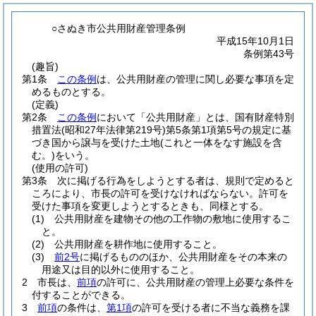
○さぬき市公共用財産管理条例
平成15年10月1日
条例第43号
(趣旨)
第1条
この条例
は、公共用財産の管理に関し必要な事項を定
めるものとする。
(定義)
第2条
この条例
において「公共用財産」とは、国有財産特別
措置法
(昭和27年法律第219号)
第5条第1項第5号の規定に基
づき国から譲与を受けた土地
(これと一体をなす施設を含
む。)
をいう。
(使用の許可)
第3条
次に掲げる行為をしようとする者は、規則で定めると
ころにより、市長の許可を受けなければならない。
許可を
受けた事項を変更しようとするときも、同様とする。
(1)
公共用財産を建物その他の工作物の敷地に使用するこ
と。
(2)
公共用財産を耕作地に使用すること。
(3)
前2号
に掲げるもののほか、公共用財産をその本来の
用途又は目的以外に使用すること。
2
市長は、
前項
の許可に、公共用財産の管理上必要な条件を
付することができる。
3
前項
の条件は、
第1項
の許可を受ける者に不当な義務を課