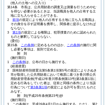
(他人の土地への立入り)
第14条
市長は、公共用財産の調査又は測量を行うためやむ
を得ない必要があるときは、当該職員を他人の占有する土
地に立ち入らせることができる。
2
前項
の規定により他人の占有する土地に立ち入る職員は、
その身分を示す証明書を携帯し、関係者に提示しなければ
ならない。
3
第1項
の規定による権限は、犯罪捜査のために認められた
ものと解釈してはならない。
(委任)
第15条
この条例
に定めるもののほか、
この条例
の施行に関
し必要な事項は、規則で定める。
附
則
(施行期日)
1
この条例
は、公布の日から施行する。
(経過措置)
2
国有財産特別措置法第5条第1項第5号の規定によりさぬき
市が取得した公共用財産において権原に基づき香川県公共
用財産管理条例
(平成12年香川県条例第13号)
第3条第1項に
定める行為をしていた者は、従前と同様の条件により当該
行為について
第3条第1項
の規定による許可を受けたものと
みなす。
附
則
(平成25年
条例第23号)
抄
(施行期日)
1
この条例は、平成26年4月1日から施行する。
ただし、第2