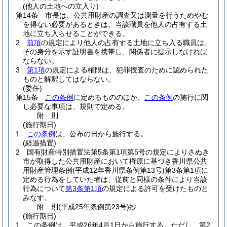
(他人の土地への立入り)
第14条
市長は、公共用財産の調査又は測量を行うためやむ
を得ない必要があるときは、当該職員を他人の占有する土
地に立ち入らせることができる。
2
前項
の規定により他人の占有する土地に立ち入る職員は、
その身分を示す証明書を携帯し、関係者に提示しなければ
ならない。
3
第1項
の規定による権限は、犯罪捜査のために認められた
ものと解釈してはならない。
(委任)
第15条
この条例
に定めるもののほか、
この条例
の施行に関
し必要な事項は、規則で定める。
附
則
(施行期日)
1
この条例
は、公布の日から施行する。
(経過措置)
2
国有財産特別措置法第5条第1項第5号の規定によりさぬき
市が取得した公共用財産において権原に基づき香川県公共
用財産管理条例
(平成12年香川県条例第13号)
第3条第1項に
定める行為をしていた者は、従前と同様の条件により当該
行為について
第3条第1項
の規定による許可を受けたものと
みなす。
附
則
(平成25年
条例第23号)
抄
(施行期日)
1
この条例は、平成26年4月1日から施行する。
ただし、第2