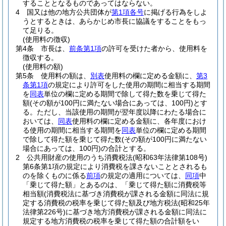
することとなるものであってはならない。
4
国又は他の地方公共団体が
第1項各号
に掲げる行為をしよ
うとするときは、あらかじめ市長に協議をすることをもっ
て足りる。
(使用料の徴収)
第4条
市長は、
前条第1項
の許可を受けた者から、使用料を
徴収する。
(使用料の額)
第5条
使用料の額は、
別表
使用料の欄に定める金額に、
第3
条第1項
の規定により許可をした使用の期間に相当する期間
を
同表
単位の欄に定める期間で除して得た数を乗じて得た
額
(その額が100円に満たない場合にあっては、100円)
とす
る。
ただし、当該使用の期間が翌年度以降にわたる場合に
おいては、
同表
使用料の欄に定める金額に、各年度におけ
る使用の期間に相当する期間を
同表
単位の欄に定める期間
で除して得た額を乗じて得た数
(その額が100円に満たない
場合にあっては、100円)
の合計とする。
2
公共用財産の使用のうち消費税法
(昭和63年法律第108号)
第6条第1項の規定により消費税を課さないこととされるも
のを除くものに係る
前項
の規定の適用については、
同項
中
「乗じて得た額」とあるのは、「乗じて得た額に消費税等
相当額
(消費税法に基づき消費税が課される金額に同法に規
定する消費税の税率を乗じて得た額及び地方税法
(昭和25年
法律第226号)
に基づき地方消費税が課される金額に同法に
規定する地方消費税の税率を乗じて得た額の合計額をい