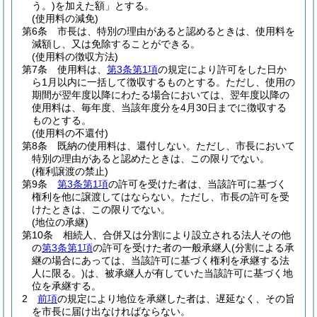
う。)
を加えた額」とする。
(使用料の減免)
第6条
市長は、特別の理由があると認めるときは、使用料を
減額し、又は免除することができる。
(使用料の徴収方法)
第7条
使用料は、
第3条第1項
の規定により許可をした日か
ら1月以内に一括して徴収するものとする。
ただし、使用の
期間が翌年度以降にわたる場合においては、翌年度以降の
使用料は、毎年度、当該年度分を4月30日までに徴収する
ものとする。
(使用料の不還付)
第8条
既納の使用料は、還付しない。
ただし、市長において
特別の理由があると認めたときは、この限りでない。
(権利譲渡の禁止)
第9条
第3条第1項
の許可を受けた者は、当該許可に基づく
権利を他に譲渡してはならない。
ただし、市長の許可を受
けたときは、この限りでない。
(地位の承継)
第10条
相続人、合併又は分割により設立される法人その他
の
第3条第1項
の許可を受けた者の一般承継人
(分割による承
継の場合にあっては、当該許可に基づく権利を承継する法
人に限る。)
は、被承継人が有していた当該許可に基づく地
位を承継する。
2
前項
の規定により地位を承継した者は、遅延なく、その旨
を市長に届け出なければならない。