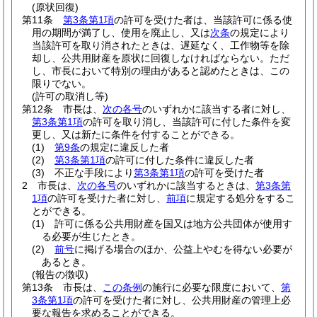
(原状回復)
第11条
第3条第1項
の許可を受けた者は、当該許可に係る使
用の期間が満了し、使用を廃止し、又は
次条
の規定により
当該許可を取り消されたときは、遅延なく、工作物等を除
却し、公共用財産を原状に回復しなければならない。
ただ
し、市長において特別の理由があると認めたときは、この
限りでない。
(許可の取消し等)
第12条
市長は、
次の各号
のいずれかに該当する者に対し、
第3条第1項
の許可を取り消し、当該許可に付した条件を変
更し、又は新たに条件を付することができる。
(1)
第9条
の規定に違反した者
(2)
第3条第1項
の許可に付した条件に違反した者
(3)
不正な手段により
第3条第1項
の許可を受けた者
2
市長は、
次の各号
のいずれかに該当するときは、
第3条第
1項
の許可を受けた者に対し、
前項
に規定する処分をするこ
とができる。
(1)
許可に係る公共用財産を国又は地方公共団体が使用す
る必要が生じたとき。
(2)
前号
に掲げる場合のほか、公益上やむを得ない必要が
あるとき。
(報告の徴収)
第13条
市長は、
この条例
の施行に必要な限度において、
第
3条第1項
の許可を受けた者に対し、公共用財産の管理上必
要な報告を求めることができる。