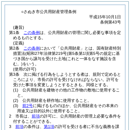
○さぬき市公共用財産管理条例
平成15年10月1日
条例第43号
(趣旨)
第1条
この条例
は、公共用財産の管理に関し必要な事項を定
めるものとする。
(定義)
第2条
この条例
において「公共用財産」とは、国有財産特別
措置法
(昭和27年法律第219号)
第5条第1項第5号の規定に基
づき国から譲与を受けた土地
(これと一体をなす施設を含
む。)
をいう。
(使用の許可)
第3条
次に掲げる行為をしようとする者は、規則で定めると
ころにより、市長の許可を受けなければならない。
許可を
受けた事項を変更しようとするときも、同様とする。
(1)
公共用財産を建物その他の工作物の敷地に使用するこ
と。
(2)
公共用財産を耕作地に使用すること。
(3)
前2号
に掲げるもののほか、公共用財産をその本来の
用途又は目的以外に使用すること。
2
市長は、
前項
の許可に、公共用財産の管理上必要な条件を
付することができる。
3
前項
の条件は、
第1項
の許可を受ける者に不当な義務を課