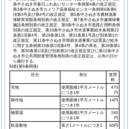
条中さぬき市春日ふれあいセンター条例第4条の改正規定、
第3条中さぬき市カメリア温泉福祉センター条例第6条第6
項第3号及び第4号の改正規定、第5条中さぬき市農林漁業
体験実習館条例別表の改正規定、第7条中さぬき市健康保養
施設条例別表の改正規定、第9条中さぬき市道路占用料条例
別表の改正規定、第10条中さぬき市水道事業給水条例第22
条第1項第4号、第29条第1項、第31条第1号及び別表第1の
改正規定、第11条中さぬき市簡易水道事業の設置及び給水
に関する条例第19条第1項第4号、第4章の章名、第28条第1
号、第30条第1項及び別表第2の改正規定並びに第12条中さ
ぬき市公共用財産管理条例別表の改正規定は、公布の日か
ら施行する。
別表
(第5条関係)
区分
単位
使用
料
宅地
使用面積1平方メートル
470
につき1年
円
耕作地
使用面積1平方メートル
14円
につき1年
物置場
使用面積1平方メートル
240
につき1年
円
軌道敷地
長さ1メートルにつき1
60円