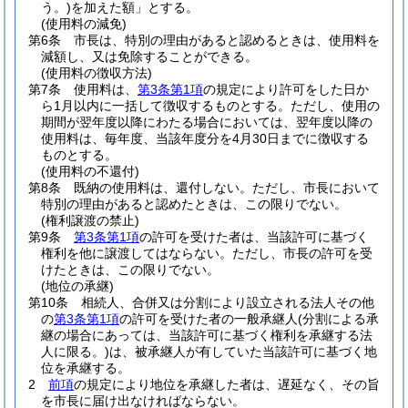
う。)
を加えた額」とする。
(使用料の減免)
第6条
市長は、特別の理由があると認めるときは、使用料を
減額し、又は免除することができる。
(使用料の徴収方法)
第7条
使用料は、
第3条第1項
の規定により許可をした日か
ら1月以内に一括して徴収するものとする。
ただし、使用の
期間が翌年度以降にわたる場合においては、翌年度以降の
使用料は、毎年度、当該年度分を4月30日までに徴収する
ものとする。
(使用料の不還付)
第8条
既納の使用料は、還付しない。
ただし、市長において
特別の理由があると認めたときは、この限りでない。
(権利譲渡の禁止)
第9条
第3条第1項
の許可を受けた者は、当該許可に基づく
権利を他に譲渡してはならない。
ただし、市長の許可を受
けたときは、この限りでない。
(地位の承継)
第10条
相続人、合併又は分割により設立される法人その他
の
第3条第1項
の許可を受けた者の一般承継人
(分割による承
継の場合にあっては、当該許可に基づく権利を承継する法
人に限る。)
は、被承継人が有していた当該許可に基づく地
位を承継する。
2
前項
の規定により地位を承継した者は、遅延なく、その旨
を市長に届け出なければならない。