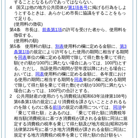
することとなるものであってはならない。
4
国又は他の地方公共団体が
第1項各号
に掲げる行為をしよ
うとするときは、あらかじめ市長に協議をすることをもっ
て足りる。
(使用料の徴収)
第4条
市長は、
前条第1項
の許可を受けた者から、使用料を
徴収する。
(使用料の額)
第5条
使用料の額は、
別表
使用料の欄に定める金額に、
第3
条第1項
の規定により許可をした使用の期間に相当する期間
を
同表
単位の欄に定める期間で除して得た数を乗じて得た
額
(その額が100円に満たない場合にあっては、100円)
とす
る。
ただし、当該使用の期間が翌年度以降にわたる場合に
おいては、
同表
使用料の欄に定める金額に、各年度におけ
る使用の期間に相当する期間を
同表
単位の欄に定める期間
で除して得た額を乗じて得た数
(その額が100円に満たない
場合にあっては、100円)
の合計とする。
2
公共用財産の使用のうち消費税法
(昭和63年法律第108号)
第6条第1項の規定により消費税を課さないこととされるも
のを除くものに係る
前項
の規定の適用については、
同項
中
「乗じて得た額」とあるのは、「乗じて得た額に消費税等
相当額
(消費税法に基づき消費税が課される金額に同法に規
定する消費税の税率を乗じて得た額及び地方税法
(昭和25年
法律第226号)
に基づき地方消費税が課される金額に同法に
規定する地方消費税の税率を乗じて得た額の合計額をい