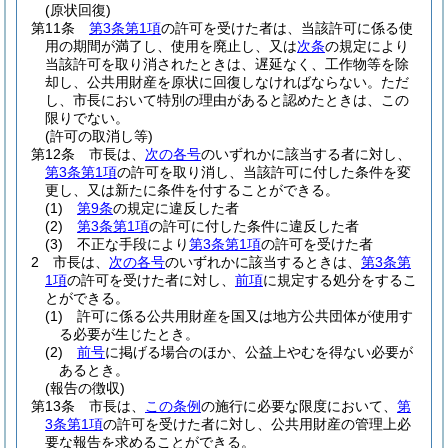
(原状回復)
第11条
第3条第1項
の許可を受けた者は、当該許可に係る使
用の期間が満了し、使用を廃止し、又は
次条
の規定により
当該許可を取り消されたときは、遅延なく、工作物等を除
却し、公共用財産を原状に回復しなければならない。
ただ
し、市長において特別の理由があると認めたときは、この
限りでない。
(許可の取消し等)
第12条
市長は、
次の各号
のいずれかに該当する者に対し、
第3条第1項
の許可を取り消し、当該許可に付した条件を変
更し、又は新たに条件を付することができる。
(1)
第9条
の規定に違反した者
(2)
第3条第1項
の許可に付した条件に違反した者
(3)
不正な手段により
第3条第1項
の許可を受けた者
2
市長は、
次の各号
のいずれかに該当するときは、
第3条第
1項
の許可を受けた者に対し、
前項
に規定する処分をするこ
とができる。
(1)
許可に係る公共用財産を国又は地方公共団体が使用す
る必要が生じたとき。
(2)
前号
に掲げる場合のほか、公益上やむを得ない必要が
あるとき。
(報告の徴収)
第13条
市長は、
この条例
の施行に必要な限度において、
第
3条第1項
の許可を受けた者に対し、公共用財産の管理上必
要な報告を求めることができる。