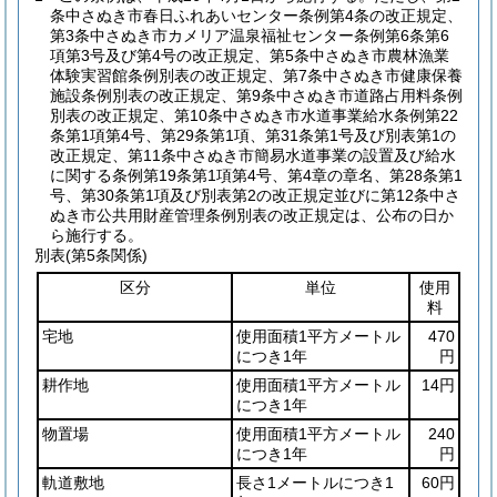
条中さぬき市春日ふれあいセンター条例第4条の改正規定、
第3条中さぬき市カメリア温泉福祉センター条例第6条第6
項第3号及び第4号の改正規定、第5条中さぬき市農林漁業
体験実習館条例別表の改正規定、第7条中さぬき市健康保養
施設条例別表の改正規定、第9条中さぬき市道路占用料条例
別表の改正規定、第10条中さぬき市水道事業給水条例第22
条第1項第4号、第29条第1項、第31条第1号及び別表第1の
改正規定、第11条中さぬき市簡易水道事業の設置及び給水
に関する条例第19条第1項第4号、第4章の章名、第28条第1
号、第30条第1項及び別表第2の改正規定並びに第12条中さ
ぬき市公共用財産管理条例別表の改正規定は、公布の日か
ら施行する。
別表
(第5条関係)
区分
単位
使用
料
宅地
使用面積1平方メートル
470
につき1年
円
耕作地
使用面積1平方メートル
14円
につき1年
物置場
使用面積1平方メートル
240
につき1年
円
軌道敷地
長さ1メートルにつき1
60円