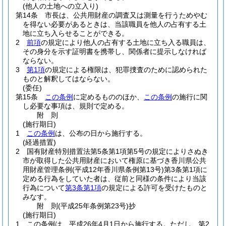
(他人の土地への立入り)
第14条
市長は、公共用財産の調査又は測量を行うためやむ
を得ない必要があるときは、当該職員を他人の占有する土
地に立ち入らせることができる。
2
前項
の規定により他人の占有する土地に立ち入る職員は、
その身分を示す証明書を携帯し、関係者に提示しなければ
ならない。
3
第1項
の規定による権限は、犯罪捜査のために認められた
ものと解釈してはならない。
(委任)
第15条
この条例
に定めるもののほか、
この条例
の施行に関
し必要な事項は、規則で定める。
附
則
(施行期日)
1
この条例
は、公布の日から施行する。
(経過措置)
2
国有財産特別措置法第5条第1項第5号の規定によりさぬき
市が取得した公共用財産において権原に基づき香川県公共
用財産管理条例
(平成12年香川県条例第13号)
第3条第1項に
定める行為をしていた者は、従前と同様の条件により当該
行為について
第3条第1項
の規定による許可を受けたものと
みなす。
附
則
(平成25年
条例第23号)
抄
(施行期日)
1
この条例は、平成26年4月1日から施行する。
ただし、第2