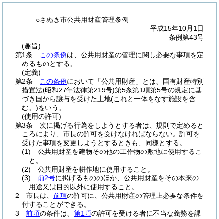
○さぬき市公共用財産管理条例
平成15年10月1日
条例第43号
(趣旨)
第1条
この条例
は、公共用財産の管理に関し必要な事項を定
めるものとする。
(定義)
第2条
この条例
において「公共用財産」とは、国有財産特別
措置法
(昭和27年法律第219号)
第5条第1項第5号の規定に基
づき国から譲与を受けた土地
(これと一体をなす施設を含
む。)
をいう。
(使用の許可)
第3条
次に掲げる行為をしようとする者は、規則で定めると
ころにより、市長の許可を受けなければならない。
許可を
受けた事項を変更しようとするときも、同様とする。
(1)
公共用財産を建物その他の工作物の敷地に使用するこ
と。
(2)
公共用財産を耕作地に使用すること。
(3)
前2号
に掲げるもののほか、公共用財産をその本来の
用途又は目的以外に使用すること。
2
市長は、
前項
の許可に、公共用財産の管理上必要な条件を
付することができる。
3
前項
の条件は、
第1項
の許可を受ける者に不当な義務を課