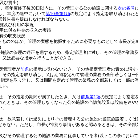
及び提出)
、毎年度終了後30日以内に、その管理する公の施設に関する
次の各号
し、年度の途中において
第10条第1項
の規定により指定を取り消されたと
業報告書を提出しなければならない。
施及び利用の状況
用に係る料金の収入の実績
費の収支状況
るもののほか、管理の実態を把握するために必要なものとして市長が定
)
の施設の管理の適正を期するため、指定管理者に対し、その管理の業務
、又は必要な指示を行うことができる。
定管理者が
前条
の指示に従わないとき、その他指定管理者の責めに帰す
、その指定を取り消し、又は期間を定めて管理の業務の全部若しくは一
り指定を取り消し、又は期間を定めて管理の業務の全部若しくは一部の
ない。
は、その指定の期間が満了したとき、又は
前条第1項
の規定により指定
れたときは、その管理しなくなった公の施設の当該施設又は設備を速や
い。
は、故意若しくは過失によりその管理する公の施設の当該施設若しくは
ならない。
ただし、市長が特別な事情があると認めるときは、その全部
及びその管理する公の施設の業務に従事している者
(以下この条におい