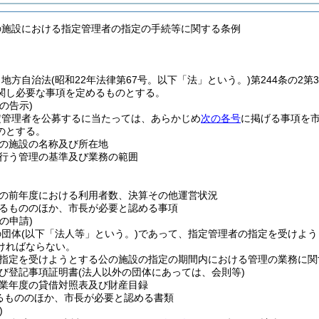
の施設における指定管理者の指定の手続等に関する条例
、地方自治法
(昭和22年法律第67号。以下「法」という。)
第244条の2
関し必要な事項を定めるものとする。
の告示)
定管理者を公募するに当たっては、あらかじめ
次の各号
に掲げる事項を
のとする。
の施設の名称及び所在地
行う管理の基準及び業務の範囲
の前年度における利用者数、決算その他運営状況
るもののほか、市長が必要と認める事項
の申請)
の団体
(以下「法人等」という。)
であって、指定管理者の指定を受けよう
ければならない。
指定を受けようとする公の施設の指定の期間内における管理の業務に関
び登記事項証明書
(法人以外の団体にあっては、会則等)
業年度の貸借対照表及び財産目録
るもののほか、市長が必要と認める書類
)