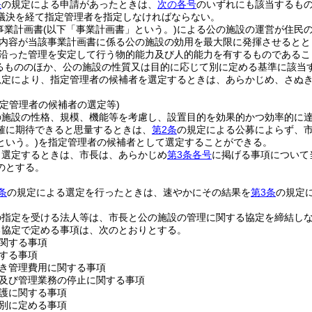
条
の規定による申請があったときは、
次の各号
のいずれにも該当するもの
議決を経て指定管理者を指定しなければならない。
事業計画書
(以下「事業計画書」という。)
による公の施設の運営が住民
内容が当該事業計画書に係る公の施設の効用を最大限に発揮させるとと
沿った管理を安定して行う物的能力及び人的能力を有するものであるこ
るもののほか、公の施設の性質又は目的に応じて別に定める基準に該当
規定により、指定管理者の候補者を選定するときは、あらかじめ、さぬ
指定管理者の候補者の選定等)
の施設の性格、規模、機能等を考慮し、設置目的を効果的かつ効率的に
確に期待できると思量するときは、
第2条
の規定による公募によらず、
という。)
を指定管理者の候補者として選定することができる。
り選定するときは、市長は、あらかじめ
第3条各号
に掲げる事項について
のとする。
条
の規定による選定を行ったときは、速やかにその結果を
第3条
の規定
の指定を受ける法人等は、市長と公の施設の管理に関する協定を締結し
る協定で定める事項は、次のとおりとする。
関する事項
する事項
き管理費用に関する事項
及び管理業務の停止に関する事項
護に関する事項
別に定める事項