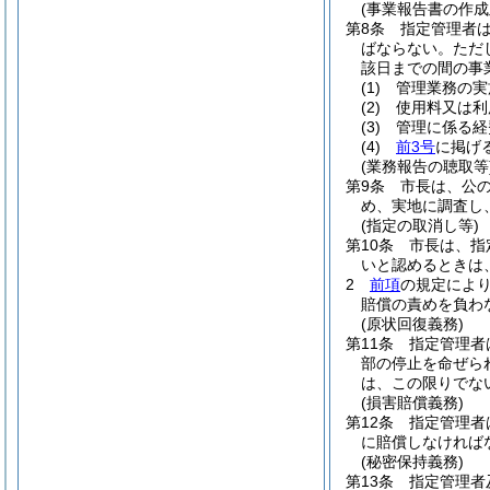
(事業報告書の作成
第8条
指定管理者は
ばならない。
ただ
該日までの間の事
(1)
管理業務の実
(2)
使用料又は利
(3)
管理に係る経
(4)
前3号
に掲げ
(業務報告の聴取等
第9条
市長は、公
め、実地に調査し
(指定の取消し等)
第10条
市長は、指
いと認めるときは
2
前項
の規定によ
賠償の責めを負わ
(原状回復義務)
第11条
指定管理者
部の停止を命ぜら
は、この限りでな
(損害賠償義務)
第12条
指定管理者
に賠償しなければ
(秘密保持義務)
第13条
指定管理者