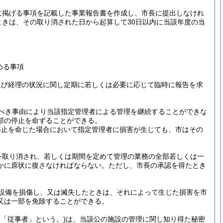
に掲げる事項を記載した事業報告書を作成し、市長に提出しなけれ
きは、その取り消された日から起算して30日以内に当該年度の当
める事項
及び経理の状況に関し定期に若しくは必要に応じて臨時に報告を求
べき事由により当該指定管理者による管理を継続することができな
部の停止を命ずることができる。
停止を命じた場合において指定管理者に損害が生じても、市はその
を取り消され、若しくは期間を定めて管理の業務の全部若しくは一
かに原状に復さなければならない。
ただし、市長の承認を得たとき
設備を損傷し、又は滅失したときは、それによって生じた損害を市
又は一部を免除することができる。
て「従事者」という。)
は、当該公の施設の管理に関し知り得た秘密