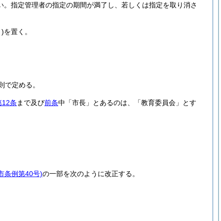
い。
指定管理者の指定の期間が満了し、若しくは指定を取り消さ
)
を置く。
。
則で定める。
第12条
まで及び
前条
中「市長」とあるのは、「教育委員会」とす
市条例第40号)
の一部を次のように改正する。