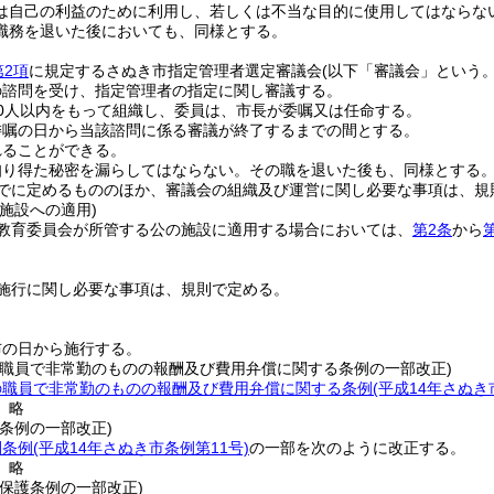
は自己の利益のために利用し、若しくは不当な目的に使用してはならな
職務を退いた後においても、同様とする。
第2項
に規定するさぬき市指定管理者選定審議会
(以下「審議会」という。
の諮問を受け、指定管理者の指定に関し審議する。
0人以内をもって組織し、委員は、市長が委嘱又は任命する。
委嘱の日から当該諮問に係る審議が終了するまでの間とする。
れることができる。
知り得た秘密を漏らしてはならない。
その職を退いた後も、同様とする
でに定めるもののほか、審議会の組織及び運営に関し必要な事項は、規
施設への適用)
教育委員会が所管する公の施設に適用する場合においては、
第2条
から
施行に関し必要な事項は、規則で定める。
布の日から施行する。
の職員で非常勤のものの報酬及び費用弁償に関する条例の一部改正)
の職員で非常勤のものの報酬及び費用弁償に関する条例
(平成14年さぬき
〕略
条例の一部改正)
開条例
(平成14年さぬき市条例第11号)
の一部を次のように改正する。
〕略
保護条例の一部改正)