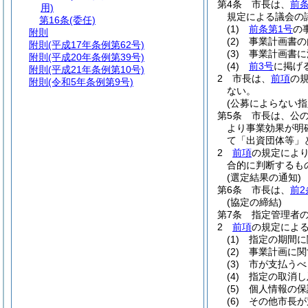
第4条
市長は、
前
用)
規定による議会の
第16条
(委任)
(1)
前条第1号
の
附則
(2)
事業計画書の
附則
(平成17年条例第62号)
(3)
事業計画書に
附則
(平成20年条例第39号)
(4)
前3号
に掲げ
附則
(平成21年条例第10号)
2
市長は、
前項
の
附則
(令和5年条例第9号)
ない。
(公募によらない
第5条
市長は、公
より事業効果が明
て「出資団体等」
2
前項
の規定によ
合的に判断するも
(選定結果の通知)
第6条
市長は、
前2
(協定の締結)
第7条
指定管理者
2
前項
の規定によ
(1)
指定の期間に
(2)
事業計画に関
(3)
市が支払うべ
(4)
指定の取消し
(5)
個人情報の保
(6)
その他市長が