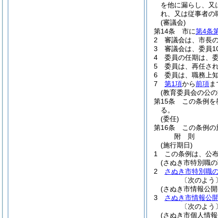
を他に漏らし、又
れ、又は従事者の
(審議会)
第14条
市に
第4条
2
審議会は、市長
3
審議会は、委員1
4
委員の任期は、
5
委員は、再任さ
6
委員は、職務上
7
第1項
から
前項
ま
(教育委員会の公の
第15条
この条例を
る。
(委任)
第16条
この条例の
附
則
(施行期日)
1
この条例は、公
(さぬき市特別職
2
さぬき市特別職
〔次のよう
(さぬき市情報公開
3
さぬき市情報公
〔次のよう
(さぬき市個人情報