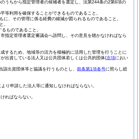
のうちから指定管理者の候補者を選定し、法第244条の2第6項の
の平等利用を確保することができるものであること。
もに、その管理に係る経費の縮減が図られるものであること。
と。
するものであること。
き市指定管理者選定審議会へ諮問し、その意見を聴かなければなら
達成するため、地域等の活力を積極的に活用した管理を行うことに
市が出資している法人又は公共団体若しくは公共的団体
(
次項
におい
当該出資団体等と協議を行うものとし、
前条第1項各号
に照らし総
により申請した法人等に通知しなければならない。
なければならない。