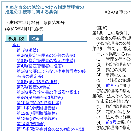
さぬき市公の施設における指定管理者の
指定の手続等に関する条例
○さぬき市公
平成16年12月24日 条例第20号
(趣旨)
(令和5年4月1日施行)
第1条
この条例は
の指定の手続等に
条項目次
沿革
(指定管理者の公募
本則
第2条
市長は、指
第1条
(趣旨)
ージへ掲載するも
第2条
(指定管理者の公募の告示)
(1)
管理を行う公
第3条
(指定管理者の指定の申請)
(2)
指定管理者が
第4条
(指定管理者の指定)
(3)
指定の期間
第5条
(公募によらない指定管理者の候
(4)
申請の方法
補者の選定等)
(5)
当該公の施設
第6条
(選定結果の通知)
(6)
前各号
に掲げ
第7条
(協定の締結)
(指定管理者の指定
第8条
(事業報告書の作成及び提出)
第3条
法人その他
第9条
(業務報告の聴取等)
て市長に申請しな
第10条
(指定の取消し等)
(1)
指定管理者の
第11条
(原状回復義務)
(2)
定款の写し及
第12条
(損害賠償義務)
(3)
法人等の前事
第13条
(秘密保持義務)
(4)
前3号
に掲げ
第14条
(審議会)
(指定管理者の指定
第15条
(教育委員会の公の施設への適