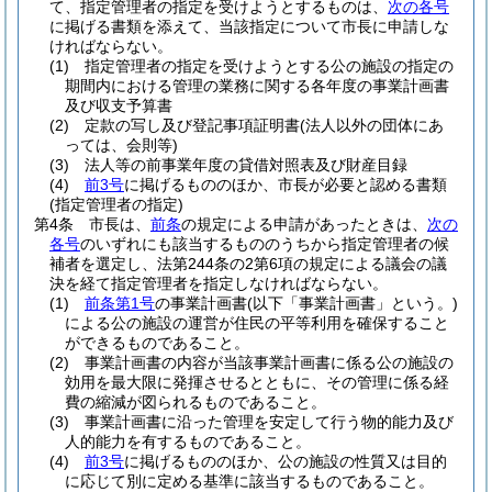
て、指定管理者の指定を受けようとするものは、
次の各号
に掲げる書類を添えて、当該指定について市長に申請しな
ければならない。
(1)
指定管理者の指定を受けようとする公の施設の指定の
期間内における管理の業務に関する各年度の事業計画書
及び収支予算書
(2)
定款の写し及び登記事項証明書
(法人以外の団体にあ
っては、会則等)
(3)
法人等の前事業年度の貸借対照表及び財産目録
(4)
前3号
に掲げるもののほか、市長が必要と認める書類
(指定管理者の指定)
第4条
市長は、
前条
の規定による申請があったときは、
次の
各号
のいずれにも該当するもののうちから指定管理者の候
補者を選定し、法第244条の2第6項の規定による議会の議
決を経て指定管理者を指定しなければならない。
(1)
前条第1号
の事業計画書
(以下「事業計画書」という。)
による公の施設の運営が住民の平等利用を確保すること
ができるものであること。
(2)
事業計画書の内容が当該事業計画書に係る公の施設の
効用を最大限に発揮させるとともに、その管理に係る経
費の縮減が図られるものであること。
(3)
事業計画書に沿った管理を安定して行う物的能力及び
人的能力を有するものであること。
(4)
前3号
に掲げるもののほか、公の施設の性質又は目的
に応じて別に定める基準に該当するものであること。