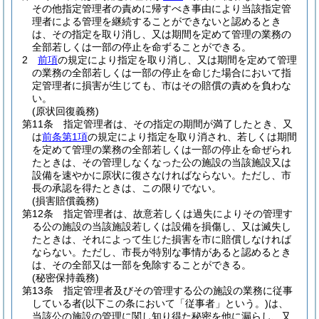
その他指定管理者の責めに帰すべき事由により当該指定管
理者による管理を継続することができないと認めるとき
は、その指定を取り消し、又は期間を定めて管理の業務の
全部若しくは一部の停止を命ずることができる。
2
前項
の規定により指定を取り消し、又は期間を定めて管理
の業務の全部若しくは一部の停止を命じた場合において指
定管理者に損害が生じても、市はその賠償の責めを負わな
い。
(原状回復義務)
第11条
指定管理者は、その指定の期間が満了したとき、又
は
前条第1項
の規定により指定を取り消され、若しくは期間
を定めて管理の業務の全部若しくは一部の停止を命ぜられ
たときは、その管理しなくなった公の施設の当該施設又は
設備を速やかに原状に復さなければならない。
ただし、市
長の承認を得たときは、この限りでない。
(損害賠償義務)
第12条
指定管理者は、故意若しくは過失によりその管理す
る公の施設の当該施設若しくは設備を損傷し、又は滅失し
たときは、それによって生じた損害を市に賠償しなければ
ならない。
ただし、市長が特別な事情があると認めるとき
は、その全部又は一部を免除することができる。
(秘密保持義務)
第13条
指定管理者及びその管理する公の施設の業務に従事
している者
(以下この条において「従事者」という。)
は、
当該公の施設の管理に関し知り得た秘密を他に漏らし、又