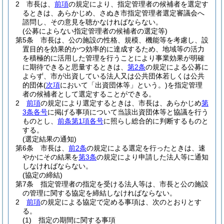
2
市長は、
前項
の規定により、指定管理者の候補者を選定す
るときは、あらかじめ、さぬき市指定管理者選定審議会へ
諮問し、その意見を聴かなければならない。
(公募によらない指定管理者の候補者の選定等)
第5条
市長は、公の施設の性格、規模、機能等を考慮し、設
置目的を効果的かつ効率的に達成するため、地域等の活力
を積極的に活用した管理を行うことにより事業効果が明確
に期待できると思量するときは、
第2条
の規定による公募に
よらず、市が出資している法人又は公共団体若しくは公共
的団体
(
次項
において「出資団体等」という。)
を指定管理
者の候補者として選定することができる。
2
前項
の規定により選定するときは、市長は、あらかじめ
第
3条各号
に掲げる事項について当該出資団体等と協議を行う
ものとし、
前条第1項各号
に照らし総合的に判断するものと
する。
(選定結果の通知)
第6条
市長は、
前2条
の規定による選定を行ったときは、速
やかにその結果を
第3条
の規定により申請した法人等に通知
しなければならない。
(協定の締結)
第7条
指定管理者の指定を受ける法人等は、市長と公の施設
の管理に関する協定を締結しなければならない。
2
前項
の規定による協定で定める事項は、次のとおりとす
る。
(1)
指定の期間に関する事項