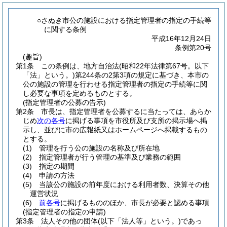
○さぬき市公の施設における指定管理者の指定の手続等
に関する条例
平成16年12月24日
条例第20号
(趣旨)
第1条
この条例は、地方自治法
(昭和22年法律第67号。以下
「法」という。)
第244条の2第3項の規定に基づき、本市の
公の施設の管理を行わせる指定管理者の指定の手続等に関
し必要な事項を定めるものとする。
(指定管理者の公募の告示)
第2条
市長は、指定管理者を公募するに当たっては、あらか
じめ
次の各号
に掲げる事項を市役所及び支所の掲示場へ掲
示し、並びに市の広報紙又はホームページへ掲載するもの
とする。
(1)
管理を行う公の施設の名称及び所在地
(2)
指定管理者が行う管理の基準及び業務の範囲
(3)
指定の期間
(4)
申請の方法
(5)
当該公の施設の前年度における利用者数、決算その他
運営状況
(6)
前各号
に掲げるもののほか、市長が必要と認める事項
(指定管理者の指定の申請)
第3条
法人その他の団体
(以下「法人等」という。)
であっ