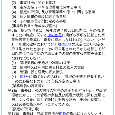
(2)
事業計画に関する事項
(3)
市が支払うべき管理費用に関する事項
(4)
指定の取消し及び管理業務の停止に関する事項
(5)
個人情報の保護に関する事項
(6)
その他市長が別に定める事項
(事業報告書の作成及び提出)
第8条
指定管理者は、毎年度終了後30日以内に、その管理
する公の施設に関する
次の各号
に掲げる事項を記載した事
業報告書を作成し、市長に提出しなければならない。
ただ
し、年度の途中において
第10条第1項
の規定により指定を
取り消されたときは、その取り消された日から起算して30
日以内に当該年度の当該日までの間の事業報告書を提出し
なければならない。
(1)
管理業務の実施及び利用の状況
(2)
使用料又は利用に係る料金の収入の実績
(3)
管理に係る経費の収支状況
(4)
前3号
に掲げるもののほか、管理の実態を把握するた
めに必要なものとして市長が定める事項
(業務報告の聴取等)
第9条
市長は、公の施設の管理の適正を期するため、指定管
理者に対し、その管理の業務及び経理の状況に関し定期に
若しくは必要に応じて臨時に報告を求め、実地に調査し、
又は必要な指示を行うことができる。
(指定の取消し等)
第10条
市長は、指定管理者が
前条
の指示に従わないとき、