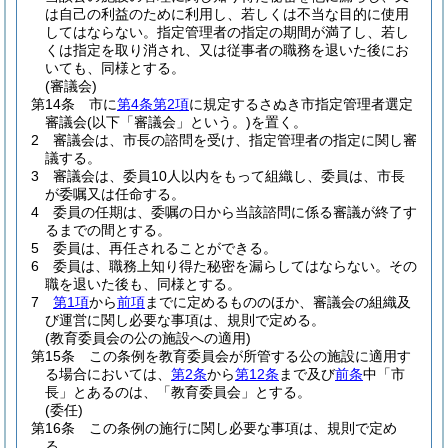
は自己の利益のために利用し、若しくは不当な目的に使用
してはならない。
指定管理者の指定の期間が満了し、若し
くは指定を取り消され、又は従事者の職務を退いた後にお
いても、同様とする。
(審議会)
第14条
市に
第4条第2項
に規定するさぬき市指定管理者選定
審議会
(以下「審議会」という。)
を置く。
2
審議会は、市長の諮問を受け、指定管理者の指定に関し審
議する。
3
審議会は、委員10人以内をもって組織し、委員は、市長
が委嘱又は任命する。
4
委員の任期は、委嘱の日から当該諮問に係る審議が終了す
るまでの間とする。
5
委員は、再任されることができる。
6
委員は、職務上知り得た秘密を漏らしてはならない。
その
職を退いた後も、同様とする。
7
第1項
から
前項
までに定めるもののほか、審議会の組織及
び運営に関し必要な事項は、規則で定める。
(教育委員会の公の施設への適用)
第15条
この条例を教育委員会が所管する公の施設に適用す
る場合においては、
第2条
から
第12条
まで及び
前条
中「市
長」とあるのは、「教育委員会」とする。
(委任)
第16条
この条例の施行に関し必要な事項は、規則で定め
る。