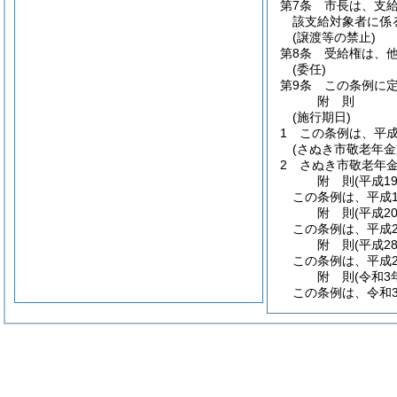
第7条
市長は、支
該支給対象者に係
(譲渡等の禁止)
第8条
受給権は、
(委任)
第9条
この条例に
附
則
(施行期日)
1
この条例は、平成
(さぬき市敬老年金
2
さぬき市敬老年
附
則
(平成1
この条例は、平成1
附
則
(平成2
この条例は、平成2
附
則
(平成2
この条例は、平成2
附
則
(令和3
この条例は、令和