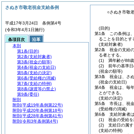
さぬき市敬老祝金支給条例
○さぬき市敬
平成17年3月24日 条例第4号
(目的)
(令和3年4月1日施行)
第1条
この条例は
ることを目的とす
条項目次
沿革
(支給対象者)
本則
第2条
祝金の支給
第1条
(目的)
る者とする。
第2条
(支給対象者)
(1)
満年齢が88
第3条
(祝金の額等)
(2)
前年の基準日
第4条
(祝金の支給日)
(祝金の額等)
第5条
(支給の決定)
第3条
祝金は、さぬ
第6条
(受給権の消滅)
(祝金の支給日)
第7条
(支給の特例)
第4条
祝金は、毎年
第8条
(譲渡等の禁止)
とができる。
第9条
(委任)
(支給の決定)
附則
第5条
市長は、祝
附則
(平成19年条例第22号)
(受給権の消滅)
附則
(平成20年条例第18号)
第6条
支給対象者
附則
(平成28年条例第41号)
(1)
祝金の受給を
附則
(令和3年条例第4号)
(2)
支給日の属す
(支給の特例)