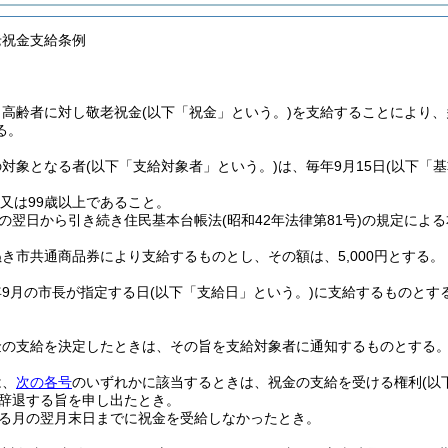
老祝金支給条例
、高齢者に対し敬老祝金
(以下「祝金」という。)
を支給することにより、
る。
の対象となる者
(以下「支給対象者」という。)
は、毎年9月15日
(以下「
歳又は99歳以上であること。
の翌日から引き続き住民基本台帳法
(昭和42年法律第81号)
の規定による
き市共通商品券により支給するものとし、その額は、5,000円とする。
9月の市長が指定する日
(以下「支給日」という。)
に支給するものとす
金の支給を決定したときは、その旨を支給対象者に通知するものとする
は、
次の各号
のいずれかに該当するときは、祝金の支給を受ける権利
(以
辞退する旨を申し出たとき。
る月の翌月末日までに祝金を受給しなかったとき。