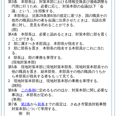
第3条
本部長は、対策本部における情報交換及び連絡調整を
円滑に行うため、必要に応じ、対策本部の会議
(以下「会
議」という。)
を招集する。
2
本部長は、法第28条第6項の規定に基づき、国の職員その
他市の職員以外の者を会議に出席させたときは、当該出席
者に対し、意見を求めることができる。
(部)
第4条
本部長は、必要と認めるときは、対策本部に部を置く
ことができる。
2
部に属すべき本部員は、本部長が指名する。
3
部に部長を置き、本部長の指名する本部員がこれに当た
る。
4
部長は、部の事務を掌理する。
(現地対策本部)
第5条
現地対策本部に現地対策本部長、現地対策本部員その
他の職員を置き、副本部長、本部員その他の職員のうちか
ら本部長が指名する者をもって充てる。
2
現地対策本部長は、現地対策本部の事務を掌理する。
(雑則)
第6条
この条例
に定めるもののほか、対策本部に関し必要な
事項は、本部長が定める。
(準用)
第7条
第2条
から
前条
までの規定は、さぬき市緊急対処事態
対策本部について準用する。
附
則