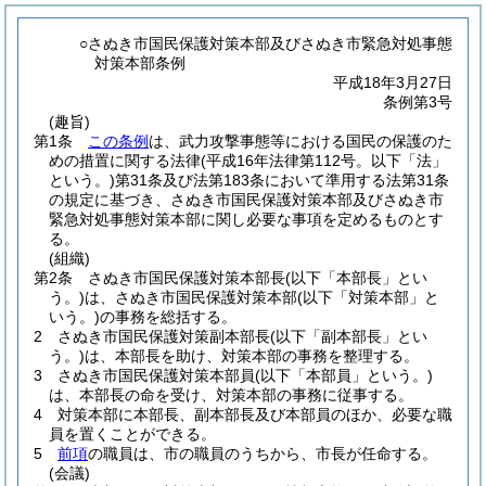
○さぬき市国民保護対策本部及びさぬき市緊急対処事態
対策本部条例
平成18年3月27日
条例第3号
(趣旨)
第1条
この条例
は、武力攻撃事態等における国民の保護のた
めの措置に関する法律
(平成16年法律第112号。以下「法」
という。)
第31条及び法第183条において準用する法第31条
の規定に基づき、さぬき市国民保護対策本部及びさぬき市
緊急対処事態対策本部に関し必要な事項を定めるものとす
る。
(組織)
第2条
さぬき市国民保護対策本部長
(以下「本部長」とい
う。)
は、さぬき市国民保護対策本部
(以下「対策本部」と
いう。)
の事務を総括する。
2
さぬき市国民保護対策副本部長
(以下「副本部長」とい
う。)
は、本部長を助け、対策本部の事務を整理する。
3
さぬき市国民保護対策本部員
(以下「本部員」という。)
は、本部長の命を受け、対策本部の事務に従事する。
4
対策本部に本部長、副本部長及び本部員のほか、必要な職
員を置くことができる。
5
前項
の職員は、市の職員のうちから、市長が任命する。
(会議)