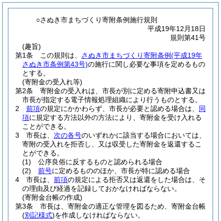
○さぬき市まちづくり寄附条例施行規則
平成19年12月18日
規則第41号
(趣旨)
第1条
この規則は、
さぬき市まちづくり寄附条例
(平成19年
さぬき市条例第43号)
の施行に関し必要な事項を定めるもの
とする。
(寄附金の受入れ等)
第2条
寄附金の受入れは、市長が別に定める寄附申込書又は
市長が指定する電子情報処理組織により行うものとする。
2
前項
の規定にかかわらず、市長が必要と認める場合は、
同
項
に規定する方法以外の方法により、寄附金を受け入れる
ことができる。
3
市長は、
次の各号
のいずれかに該当する場合においては、
寄附の受入れを拒否し、又は収受した寄附金を返還するこ
とができる。
(1)
公序良俗に反するものと認められる場合
(2)
前号
に定めるもののほか、市長が特に認める場合
4
市長は、
前項
の規定による拒否又は返還をした場合は、そ
の理由及び経過を記録しておかなければならない。
(寄附金台帳の作成)
第3条
市長は、寄附金の適正な管理を図るため、寄附金台帳
(
別記様式
)
を作成しなければならない。