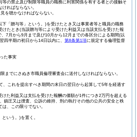
与等の禁止及び制限等職員の職務に利害関係を有する者との接触そ
なければならない。
意見を聴かなければならない。
(以下「贈与等」という。)
を受けたとき又は事業者等と職員の職務
受けたとき
(当該贈与等により受けた利益又は当該支払を受けた報
で、7月から9月まで及び10月から12月までの各区分による期間
(以
翌四半期の初日から14日以内に、
第8条第1項
に規定する倫理監督
った事実
期限までにさぬき市職員倫理審査会に送付しなければならない。
て、これを提出すべき期間の末日の翌日から起算して5年を経過す
受けた利益又は支払を受けた報酬の価額が1件につき2万円を超える
、鎮圧又は捜査、公訴の維持、刑の執行その他の公共の安全と秩
ては、この限りでない。
」という。)
を置く。