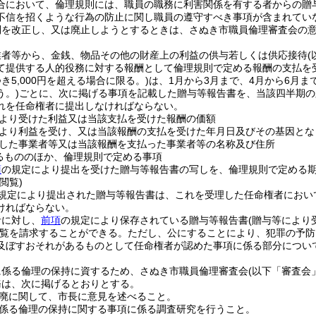
合において、倫理規則には、職員の職務に利害関係を有する者からの贈
不信を招くような行為の防止に関し職員の遵守すべき事項が含まれてい
則を改正し、又は廃止しようとするときは、さぬき市職員倫理審査会の
業者等から、金銭、物品その他の財産上の利益の供与若しくは供応接待
て提供する人的役務に対する報酬として倫理規則で定める報酬の支払を
き5,000円を超える場合に限る。)
は、1月から3月まで、4月から6月ま
う。)
ごとに、次に掲げる事項を記載した贈与等報告書を、当該四半期の
れを任命権者に提出しなければならない。
より受けた利益又は当該支払を受けた報酬の価額
より利益を受け、又は当該報酬の支払を受けた年月日及びその基因とな
した事業者等又は当該報酬を支払った事業者等の名称及び住所
るもののほか、倫理規則で定める事項
項
の規定により提出を受けた贈与等報告書の写しを、倫理規則で定める
閲覧)
規定により提出された贈与等報告書は、これを受理した任命権者におい
ければならない。
者に対し、
前項
の規定により保存されている贈与等報告書
(贈与等により
覧を請求することができる。
ただし、公にすることにより、犯罪の予防
及ぼすおそれがあるものとして任命権者が認めた事項に係る部分につい
に係る倫理の保持に資するため、さぬき市職員倫理審査会
(以下「審査会
務は、次に掲げるとおりとする。
廃に関して、市長に意見を述べること。
係る倫理の保持に関する事項に係る調査研究を行うこと。