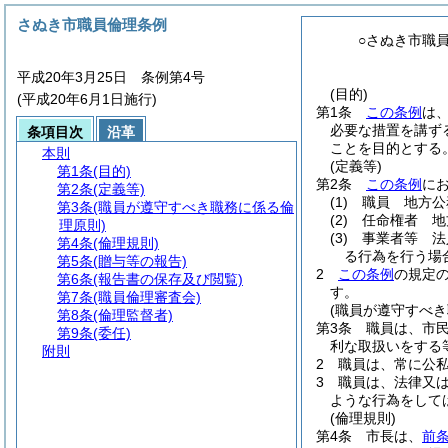
さぬき市職員倫理条例
○さぬき市職
平成20年3月25日 条例第4号
(目的)
(平成20年6月1日施行)
第1条
この条例
は
必要な措置を講ず
条項目次
沿革
ことを目的とする
本則
(定義等)
第1条
(目的)
第2条
この条例
に
第2条
(定義等)
(1)
職員 地方公
第3条
(職員が遵守すべき職務に係る倫
(2)
任命権者 地
理原則)
(3)
事業者等 法
第4条
(倫理規則)
る行為を行う場
第5条
(贈与等の報告)
2
この条例
の規定
第6条
(報告書の保存及び閲覧)
す。
第7条
(職員倫理審査会)
(職員が遵守すべき
第8条
(倫理監督者)
第3条
職員は、市
第9条
(委任)
利な取扱いをする
附則
2
職員は、常に公
3
職員は、法律又
ような行為をして
(倫理規則)
第4条
市長は、
前