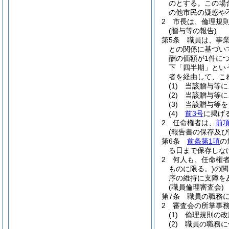
のとする。
この場
の他市民の疑惑や
2
市長は、倫理規
(贈与等の報告)
第5条
職員は、事
との関係に基づい
酬の価額が1件につ
下「四半期」とい
者を経由して、こ
(1)
当該贈与等に
(2)
当該贈与等に
(3)
当該贈与等を
(4)
前3号
に掲げ
2
任命権者は、
前
(報告書の保存及び
第6条
前条第1項
の
る日まで保存しな
2
何人も、任命権
ものに限る。)
の閲
序の維持に支障を
(職員倫理審査会)
第7条
職員の職務
2
審査会の所掌事
(1)
倫理規則の改
(2)
職員の職務に