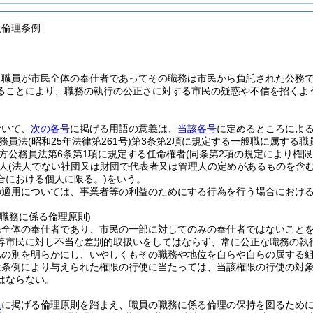
員倫理条例
、職員が市民全体の奉仕者であってその職務は市民から負託された公務
ることにより、職務の執行の公正さに対する市民の疑惑や不信を招くよ
。
おいて、
次の各号
に掲げる用語の意義は、
当該各号
に定めるところによ
務員法
(昭和25年法律第261号)
第3条第2項に規定する一般職に属する職
方公務員法第6条第1項に規定する任命権者
(同条第2項の規定により権
人
(法人でない社団又は財団で代表者又は管理人の定めがあるものを含む
合における個人に限る。)
をいう。
の適用については、事業者等の利益のためにする行為を行う場合におけ
職務に係る倫理原則)
民全体の奉仕者であり、市民の一部に対してのみの奉仕者ではないこと
等市民に対し不当な差別的取扱いをしてはならず、常に公正な職務の執
私の別を明らかにし、いやしくもその職務や地位を自らや自らの属する
は条例により与えられた権限の行使に当たっては、当該権限の行使の対
はならない。
条
に掲げる倫理原則を踏まえ、職員の職務に係る倫理の保持を図るため