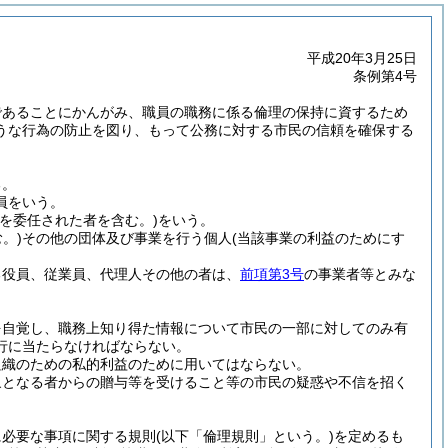
平成20年3月25日
条例第4号
であることにかんがみ、職員の職務に係る倫理の保持に資するため
うな行為の防止を図り、もって公務に対する市民の信頼を確保する
る。
員をいう。
限を委任された者を含む。)
をいう。
。)
その他の団体及び事業を行う個人
(当該事業の利益のためにす
る役員、従業員、代理人その他の者は、
前項第3号
の事業者等とみな
を自覚し、職務上知り得た情報について市民の一部に対してのみ有
行に当たらなければならない。
組織のための私的利益のために用いてはならない。
象となる者からの贈与等を受けること等の市民の疑惑や不信を招く
に必要な事項に関する規則
(以下「倫理規則」という。)
を定めるも