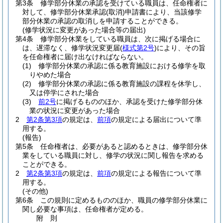
第3条
修学部分休業の承認を受けている職員は、任命権者に
対して、修学部分休業承認
(取消)
申請書により、当該修学
部分休業の承認の取消しを申請することができる。
(修学状況に変更があった場合等の届出)
第4条
修学部分休業をしている職員は、次に掲げる場合に
は、遅滞なく、修学状況変更届
(
様式第2号
)
により、その旨
を任命権者に届け出なければならない。
(1)
修学部分休業の承認に係る教育施設における修学を取
りやめた場合
(2)
修学部分休業の承認に係る教育施設の課程を休学し、
又は停学にされた場合
(3)
前2号
に掲げるもののほか、承認を受けた修学部分休
業の状況に変更があった場合
2
第2条第3項
の規定は、
前項
の規定による届出について準
用する。
(報告)
第5条
任命権者は、必要があると認めるときは、修学部分休
業をしている職員に対し、修学の状況に関し報告を求める
ことができる。
2
第2条第3項
の規定は、
前項
の規定による報告について準
用する。
(その他)
第6条
この規則に定めるもののほか、職員の修学部分休業に
関し必要な事項は、任命権者が定める。
附
則