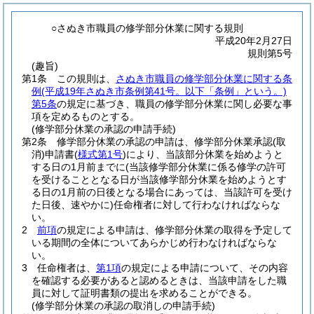
○さぬき市職員の修学部分休業に関する規則
平成20年2月27日
規則第5号
(趣旨)
第1条
この規則は、
さぬき市職員の修学部分休業に関する条
例
(平成19年さぬき市条例第41号。以下「条例」という。)
第5条
の規定に基づき、職員の修学部分休業に関し必要な事
項を定めるものとする。
(修学部分休業の承認の申請手続)
第2条
修学部分休業の承認の申請は、修学部分休業承認
(取
消)
申請書
(
様式第1号
)
により、当該部分休業を始めようと
する日の1月前までに
(当該修学部分休業に係る修学の許可
を受けることとなる日が当該修学部分休業を始めようとす
る日の1月前の日後となる場合にあっては、当該許可を受け
た日後、速やかに)
任命権者に対して行わなければならな
い。
2
前項
の規定による申請は、修学部分休業の取得を予定して
いる期間の全体についてあらかじめ行わなければならな
い。
3
任命権者は、
第1項
の規定による申請について、その内容
を確認する必要があると認めるときは、当該申請をした職
員に対して証明書類の提出を求めることができる。
(修学部分休業の承認の取消しの申請手続)