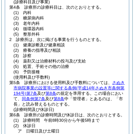
(診療科目及び事業)
第4条
診療所の診療科目は、次のとおりとする。
(1)
内科
(2)
糖尿病内科
(3)
老年内科
(4)
循環器内科
(5)
整形外科
2
診療所は、次に掲げる事業を行うものとする。
(1)
健康診断及び健康相談
(2)
療養の指導及び相談
(3)
診察
(4)
薬剤又は治療材料の投与及び支給
(5)
処置、手術その他の治療
(6)
予防接種
(使用料及び手数料)
第5条
診療所における使用料及び手数料については、
さぬき
市病院事業の設置等に関する条例
(平成14年さぬき市条例第
194号)
第7条
及び
第8条
の規定を準用する。
この場合におい
て、
同条例第7条
及び
第8条
中「管理者」とあるのは、「市
長」と読み替えるものとする。
(診療時間及び休診日)
第6条
診療所の診療時間及び休診日は、次のとおりとする。
(1)
診療時間 午前8時30分から午後5時まで
(2)
休診日
ア
日曜日及び土曜日