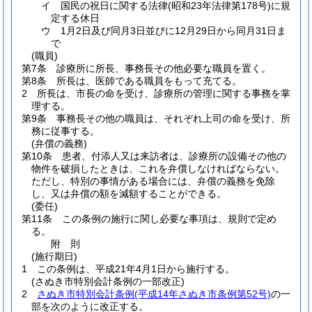
イ
国民の祝日に関する法律
(昭和23年法律第178号)
に規
定する休日
ウ
1月2日及び同月3日並びに12月29日から同月31日ま
で
(職員)
第7条
診療所に所長、事務長その他必要な職員を置く。
第8条
所長は、医師である職員をもって充てる。
2
所長は、市長の命を受け、診療所の管理に関する事務を掌
理する。
第9条
事務長その他の職員は、それぞれ上司の命を受け、所
務に従事する。
(弁償の義務)
第10条
患者、付添人又は来訪者は、診療所の設備その他の
物件を破損したときは、これを弁償しなければならない。
ただし、特別の事情がある場合には、弁償の義務を免除
し、又は弁償の額を減額することができる。
(委任)
第11条
この条例の施行に関し必要な事項は、規則で定め
る。
附
則
(施行期日)
1
この条例は、平成21年4月1日から施行する。
(さぬき市特別会計条例の一部改正)
2
さぬき市特別会計条例
(平成14年さぬき市条例第52号)
の一
部を次のように改正する。