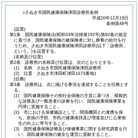
○さぬき市国民健康保険津田診療所条例
平成20年12月19日
条例第48号
(設置)
第1条
国民健康保険法
(昭和33年法律第192号)
第82条の規定
に基づき、国民健康保険の被保険者に対し療養の給付を行
うため、さぬき市国民健康保険津田診療所
(以下「診療所」
という。)
を設置する。
(名称及び位置)
第2条
診療所の名称及び位置は、次のとおりとする。
(1)
名称 さぬき市国民健康保険津田診療所
(2)
位置 さぬき市津田町津田1673番地1
(任務)
第3条
診療所は、次に掲げる事項を達成することを任務とす
る。
(1)
国民健康保険その他社会保険の主旨に基づき、模範的
な診療及び一般患者の診療を行い、国民健康保険事業を
円滑に実施すること。
(2)
市における保健施設として、関係機関との連携を保
ち、疾病の予防、市民の健康保持及び増進並びに公衆衛
生の向上に寄与すること。
(3)
国民健康保険診療及び保健事業に関する研究調査を行
い、国民健康保険の健全な運営に貢献すること。