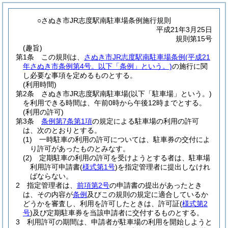
○さぬき市JR志度駅南駐車場条例施行規則
平成21年3月25日
規則第15号
(趣旨)
第1条
この規則は、
さぬき市JR志度駅南駐車場条例
(平成21
年さぬき市条例第4号。以下「条例」という。)
の施行に関
し必要な事項を定めるものとする。
(利用時間)
第2条
さぬき市JR志度駅南駐車場
(以下「駐車場」という。)
を利用できる時間は、午前0時から午後12時までとする。
(利用の許可)
第3条
条例第7条第1項
の規定による駐車場の利用の許可
は、次のとおりとする。
(1)
一時駐車の利用の許可については、駐車券の交付によ
り許可があったものとみなす。
(2)
定期駐車の利用の許可を受けようとする者は、駐車場
利用許可申請書
(
様式第1号
)
を指定管理者に提出しなけれ
ばならない。
2
指定管理者は、
前項第2号
の申請書の提出があったとき
は、その内容が
条例
及びこの規則の規定に適合しているか
どうかを審査し、利用を許可したときは、許可証
(
様式第2
号
)
及び定期駐車券を当該申請者に交付するものとする。
3
利用許可の期間は、申請者が駐車場の利用を開始しようと