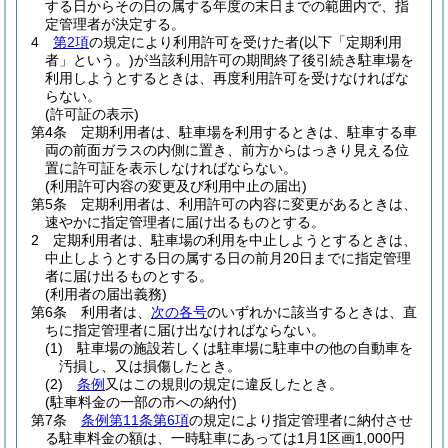
する日からその日の属する年度の末日までの範囲内で、指
定管理者が決定する。
4
第2項
の規定により利用許可を受けた者
(以下「定期利用
者」という。)
が当該利用許可の期間終了後引続き駐車場を
利用しようとするときは、再度利用許可を受けなければな
らない。
(許可証の表示)
第4条
定期利用者は、駐車場を利用するときは、駐車する車
両の前面ガラスの内側に置き、前方からはっきり見える位
置に許可証を表示しなければならない。
(利用許可内容の変更及び利用中止の届出)
第5条
定期利用者は、利用許可の内容に変更があるときは、
速やかに指定管理者に届け出るものとする。
2
定期利用者は、駐車場の利用を中止しようとするときは、
中止しようとする日の属する日の前月20日までに指定管理
者に届け出るものとする。
(利用者の届出義務)
第6条
利用者は、
次の各号
のいずれかに該当するときは、直
ちに指定管理者に届け出なければならない。
(1)
駐車場の施設若しくは駐車場に駐車中の他の自動車を
汚損し、又は損傷したとき。
(2)
条例
又はこの規則の規定に違反したとき。
(駐車料金の一部の市への納付)
第7条
条例第11条第6項
の規定により指定管理者に納付させ
る駐車料金の額は、一時駐車にあっては1月1区画1,000円