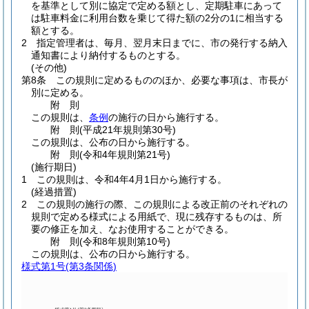
を基準として別に協定で定める額とし、定期駐車にあって
は駐車料金に利用台数を乗じて得た額の2分の1に相当する
額とする。
2
指定管理者は、毎月、翌月末日までに、市の発行する納入
通知書により納付するものとする。
(その他)
第8条
この規則に定めるもののほか、必要な事項は、市長が
別に定める。
附
則
この規則は、
条例
の施行の日から施行する。
附
則
(平成21年
規則第30号)
この規則は、公布の日から施行する。
附
則
(令和4年
規則第21号)
(施行期日)
1
この規則は、令和4年4月1日から施行する。
(経過措置)
2
この規則の施行の際、この規則による改正前のそれぞれの
規則で定める様式による用紙で、現に残存するものは、所
要の修正を加え、なお使用することができる。
附
則
(令和8年
規則第10号)
この規則は、公布の日から施行する。
様式第1号
(第3条関係)