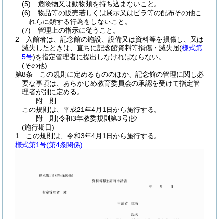
(5)
危険物又は動物類を持ち込まないこと。
(6)
物品等の販売若しくは展示又はビラ等の配布その他こ
れらに類する行為をしないこと。
(7)
管理上の指示に従うこと。
2
入館者は、記念館の施設、設備又は資料等を損傷し、又は
滅失したときは、直ちに記念館資料等損傷・滅失届
(
様式第
5号
)
を指定管理者に提出しなければならない。
(その他)
第8条
この規則に定めるもののほか、記念館の管理に関し必
要な事項は、あらかじめ教育委員会の承認を受けて指定管
理者が別に定める。
附
則
この規則は、平成21年4月1日から施行する。
附
則
(令和3年
教委規則第3号)
抄
(施行期日)
1
この規則は、令和3年4月1日から施行する。
様式第1号
(第4条関係)