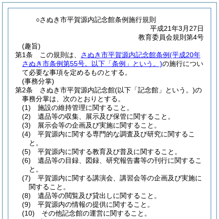
○さぬき市平賀源内記念館条例施行規則
平成21年3月27日
教育委員会規則第4号
(趣旨)
第1条
この規則は、
さぬき市平賀源内記念館条例
(平成20年
さぬき市条例第55号。以下「条例」という。)
の施行につい
て必要な事項を定めるものとする。
(事務分掌)
第2条
さぬき市平賀源内記念館
(以下「記念館」という。)
の
事務分掌は、次のとおりとする。
(1)
施設の維持管理に関すること。
(2)
遺品等の収集、展示及び保管に関すること。
(3)
展示会等の企画及び実施に関すること。
(4)
平賀源内に関する専門的な調査及び研究に関するこ
と。
(5)
平賀源内に関する教育及び普及に関すること。
(6)
遺品等の目録、図録、研究報告書等の刊行に関するこ
と。
(7)
平賀源内に関する講演会、講習会等の企画及び実施に
関すること。
(8)
遺品等の閲覧及び貸出しに関すること。
(9)
平賀源内の情報の提供に関すること。
(10)
その他記念館の運営に関すること。