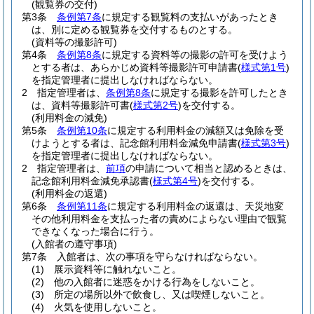
(観覧券の交付)
第3条
条例第7条
に規定する観覧料の支払いがあったとき
は、別に定める観覧券を交付するものとする。
(資料等の撮影許可)
第4条
条例第8条
に規定する資料等の撮影の許可を受けよう
とする者は、あらかじめ資料等撮影許可申請書
(
様式第1号
)
を指定管理者に提出しなければならない。
2
指定管理者は、
条例第8条
に規定する撮影を許可したとき
は、資料等撮影許可書
(
様式第2号
)
を交付する。
(利用料金の減免)
第5条
条例第10条
に規定する利用料金の減額又は免除を受
けようとする者は、記念館利用料金減免申請書
(
様式第3号
)
を指定管理者に提出しなければならない。
2
指定管理者は、
前項
の申請について相当と認めるときは、
記念館利用料金減免承認書
(
様式第4号
)
を交付する。
(利用料金の返還)
第6条
条例第11条
に規定する利用料金の返還は、天災地変
その他利用料金を支払った者の責めによらない理由で観覧
できなくなった場合に行う。
(入館者の遵守事項)
第7条
入館者は、次の事項を守らなければならない。
(1)
展示資料等に触れないこと。
(2)
他の入館者に迷惑をかける行為をしないこと。
(3)
所定の場所以外で飲食し、又は喫煙しないこと。
(4)
火気を使用しないこと。