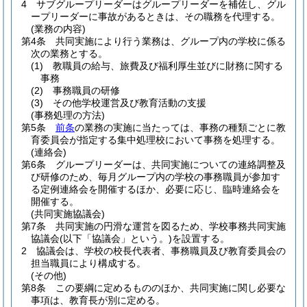
4
サブグループリーダーはグループリーダーを補佐し、グル
ープリーダーに事故があるときは、その職務を代理する。
(業務の内容)
第4条
共同実施により行う業務は、グループ内の学校に係る
次の業務とする。
(1)
教職員の給与、旅費及び福利厚生並びに財務に関する
事務
(2)
事務職員の研修
(3)
その他学校運営及び教育活動の支援
(事務処理の方法)
第5条
前条
の業務の実施に当たっては、事務の種類ごとに教
育委員会が指定する集中処理校において事務を処理する。
(連絡会)
第6条
グループリーダーは、共同実施についての連絡調整及
び研修のため、毎月グループ内の学校の事務職員が参加す
る定例連絡会を開催するほか、必要に応じ、臨時連絡会を
開催する。
(共同実施協議会)
第7条
共同実施の円滑な運営を図るため、学校事務共同実施
協議会
(以下「協議会」という。)
を設置する。
2
協議会は、学校の校長代表者、事務職員及び教育委員会の
担当職員により構成する。
(その他)
第8条
この要綱に定めるもののほか、共同実施に関し必要な
事項は、教育長が別に定める。