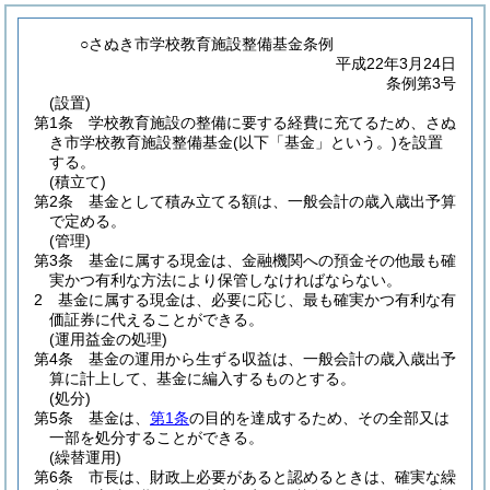
○さぬき市学校教育施設整備基金条例
平成22年3月24日
条例第3号
(設置)
第1条
学校教育施設の整備に要する経費に充てるため、さぬ
き市学校教育施設整備基金
(以下「基金」という。)
を設置
する。
(積立て)
第2条
基金として積み立てる額は、一般会計の歳入歳出予算
で定める。
(管理)
第3条
基金に属する現金は、金融機関への預金その他最も確
実かつ有利な方法により保管しなければならない。
2
基金に属する現金は、必要に応じ、最も確実かつ有利な有
価証券に代えることができる。
(運用益金の処理)
第4条
基金の運用から生ずる収益は、一般会計の歳入歳出予
算に計上して、基金に編入するものとする。
(処分)
第5条
基金は、
第1条
の目的を達成するため、その全部又は
一部を処分することができる。
(繰替運用)
第6条
市長は、財政上必要があると認めるときは、確実な繰